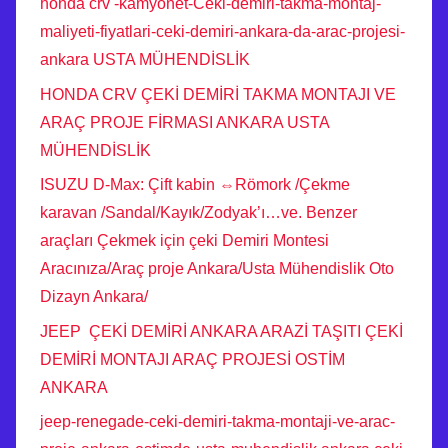
honda crv -kamyonet-Ceki-demiri-takma-montaj-
maliyeti-fiyatlari-ceki-demiri-ankara-da-arac-projesi-
ankara USTA MÜHENDİSLİK
HONDA CRV ÇEKİ DEMİRİ TAKMA MONTAJI VE
ARAÇ PROJE FİRMASI ANKARA USTA
MÜHENDİSLİK
ISUZU D-Max: Çift kabin ⇔Römork /Çekme
karavan /Sandal/Kayık/Zodyak’ı…ve. Benzer
araçları Çekmek için çeki Demiri Montesi
Aracınıza/Araç proje Ankara/Usta Mühendislik Oto
Dizayn Ankara/
JEEP ÇEKİ DEMİRİ ANKARA ARAZİ TAŞITI ÇEKİ
DEMİRİ MONTAJI ARAÇ PROJESİ OSTİM
ANKARA
jeep-renegade-ceki-demiri-takma-montaji-ve-arac-