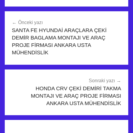
N
Yazı
I
Önceki yazı
dolaşımı
S
SANTA FE HYUNDAİ ARAÇLARA ÇEKİ
S
DEMİR BAGLAMA MONTAJI VE ARAÇ
A
PROJE FİRMASI ANKARA USTA
N
MÜHENDİSLİK
N
A
V
A
Sonraki yazı
HONDA CRV ÇEKİ DEMİRİ TAKMA
R
MONTAJI VE ARAÇ PROJE FİRMASI
A
ANKARA USTA MÜHENDİSLİK
K
A
M
Y