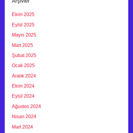
Arşivler
M
Ekim 2025
İ
R
Eylül 2025
B
Mayıs 2025
A
Mart 2025
G
L
Şubat 2025
A
Ocak 2025
M
Aralık 2024
A
M
Ekim 2024
O
Eylül 2024
N
Ağustos 2024
T
A
Nisan 2024
J
Mart 2024
I