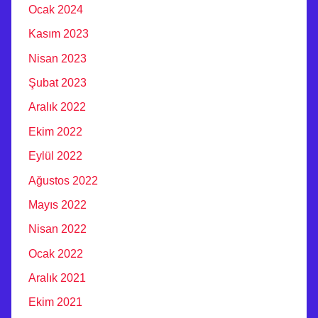
Ocak 2024
V
E
Kasım 2023
A
Nisan 2023
R
Şubat 2023
A
Ç
Aralık 2022
P
Ekim 2022
R
Eylül 2022
O
J
Ağustos 2022
E
Mayıs 2022
F
Nisan 2022
İ
R
Ocak 2022
M
Aralık 2021
A
Ekim 2021
S