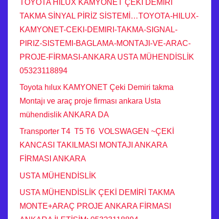
TOYOTA HILUX KAMYONET ÇEKİ DEMİRİ
TAKMA SİNYAL PİRİZ SİSTEMİ…TOYOTA-HILUX-
KAMYONET-CEKI-DEMIRI-TAKMA-SIGNAL-
PIRIZ-SISTEMI-BAGLAMA-MONTAJI-VE-ARAC-
PROJE-FİRMASI-ANKARA USTA MÜHENDİSLİK
05323118894
Toyota hılux KAMYONET Çeki Demiri takma
Montajı ve araç proje firması ankara Usta
mühendislik ANKARA DA
Transporter T4 T5 T6 VOLSWAGEN ~ÇEKİ
KANCASI TAKILMASI MONTAJI ANKARA
FİRMASI ANKARA
USTA MÜHENDİSLİK
USTA MÜHENDİSLİK ÇEKİ DEMİRİ TAKMA
MONTE+ARAÇ PROJE ANKARA FİRMASI