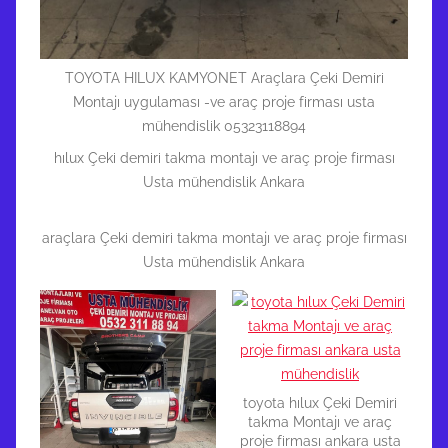
TOYOTA HILUX KAMYONET Araçlara Çeki Demiri
Montajı uygulaması -ve araç proje firması usta
mühendislik 05323118894
hılux Çeki demiri takma montajı ve araç proje firması
Usta mühendislik Ankara
araçlara Çeki demiri takma montajı ve araç proje firması
Usta mühendislik Ankara
toyota hılux Çeki Demiri
takma Montajı ve araç
proje firması ankara usta