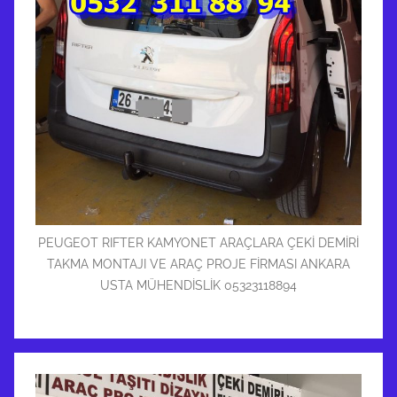
PEUGEOT RIFTER KAMYONET ARAÇLARA ÇEKİ DEMİRİ
TAKMA MONTAJI VE ARAÇ PROJE FİRMASI ANKARA
USTA MÜHENDİSLİK 05323118894