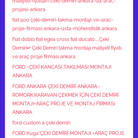
maliyeti-fiyatlari-ceki-demiri-ankara-da-arac-
projesi-ankara
fıat 500 çeki-demiri-takma-montaji-ve-arac-
proje-firmasi-ankara-usta-mühendislik ankara
Fıat doblo fıat egea cross fıat ducato ….Çeki
Demiri↵ Çeki Demiri takma montajı maliyeti fiyatı
ve araç proje firması ankara
FORD ~ÇEKİ KANCASI TAKILMASI MONTAJI
ANKARA
FORD ANKARA ÇEKİ DEMİRİ ANKARA.-
ROMORK.KARAVAN ÇEKMEK İÇİN ÇEKİ DEMİRİ
MONTAJI+ARAÇ PROJE VE MONTAJ FİRMASI
ANKARA
ford custom a çeki demiri
FORD Kuga*ÇEKİ DEMİRİ MONTAJI +ARAÇ PROJE