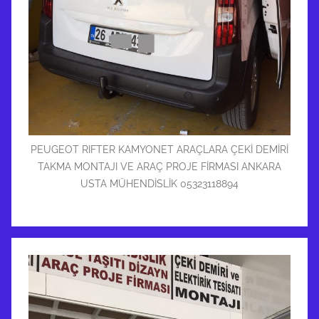
PEUGEOT RIFTER KAMYONET ARAÇLARA ÇEKİ DEMİRİ
TAKMA MONTAJI VE ARAÇ PROJE FİRMASI ANKARA
USTA MÜHENDİSLİK 05323118894