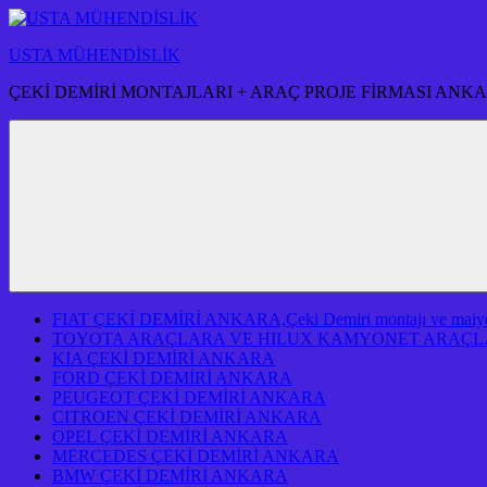
İçeriğe
atla
USTA MÜHENDİSLİK
ÇEKİ DEMİRİ MONTAJLARI + ARAÇ PROJE FİRMASI ANK
FIAT ÇEKİ DEMİRİ ANKARA,Çeki Demiri montajı ve maiyeti f
TOYOTA ARAÇLARA VE HILUX KAMYONET ARAÇLA
KIA ÇEKİ DEMİRİ ANKARA
FORD ÇEKİ DEMİRİ ANKARA
PEUGEOT ÇEKİ DEMİRİ ANKARA
CITROEN ÇEKİ DEMİRİ ANKARA
OPEL ÇEKİ DEMİRİ ANKARA
MERCEDES ÇEKİ DEMİRİ ANKARA
BMW ÇEKİ DEMİRİ ANKARA