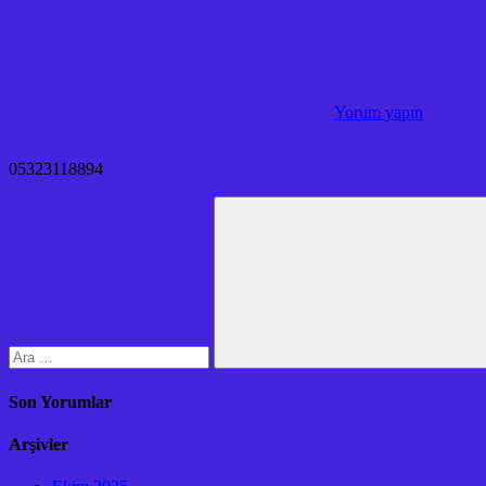
Yorum yapın
05323118894
Arama:
Ara
Son Yorumlar
Arşivler