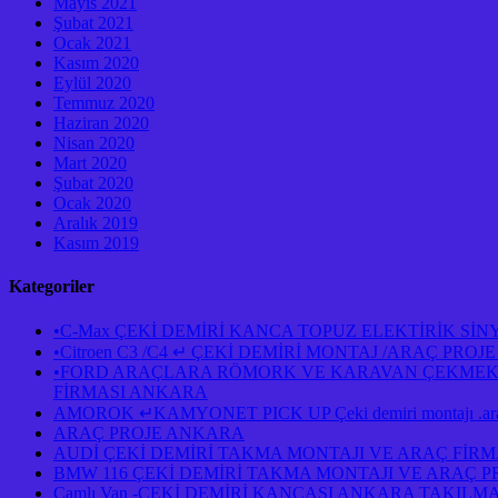
Mayıs 2021
Şubat 2021
Ocak 2021
Kasım 2020
Eylül 2020
Temmuz 2020
Haziran 2020
Nisan 2020
Mart 2020
Şubat 2020
Ocak 2020
Aralık 2019
Kasım 2019
Kategoriler
•C-Max ÇEKİ DEMİRİ KANCA TOPUZ ELEKTİRİK Sİ
•Citroen C3 /C4 ↵ ÇEKİ DEMİRİ MONTAJ /ARAÇ PR
•FORD ARAÇLARA RÖMORK VE KARAVAN ÇEKMEK İÇ
FİRMASI ANKARA
AMOROK ↵KAMYONET PICK UP Çeki demiri montajı .araç 
ARAÇ PROJE ANKARA
AUDİ ÇEKİ DEMİRİ TAKMA MONTAJI VE ARAÇ FİR
BMW 116 ÇEKİ DEMİRİ TAKMA MONTAJI VE ARAÇ 
Camlı Van -ÇEKİ DEMİRİ KANCASI ANKARA TAKILM