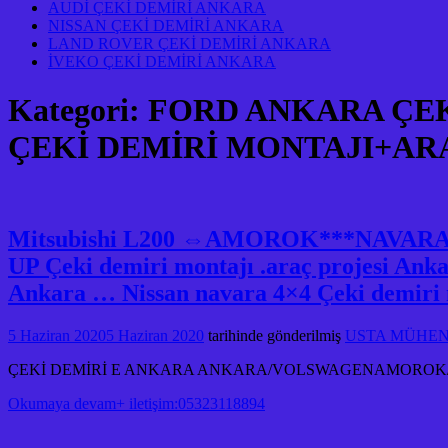
AUDİ ÇEKİ DEMİRİ ANKARA
NISSAN ÇEKİ DEMİRİ ANKARA
LAND ROVER ÇEKİ DEMİRİ ANKARA
İVEKO ÇEKİ DEMİRİ ANKARA
Kategori:
FORD ANKARA ÇE
ÇEKİ DEMİRİ MONTAJI+AR
Mitsubishi L200 ⇔AMOROK***NAVA
UP Çeki demiri montajı .araç projesi 
Ankara … Nissan navara 4×4 Çeki demiri m
5 Haziran 2020
5 Haziran 2020
tarihinde gönderilmiş
USTA MÜHENDİ
ÇEKİ DEMİRİ E ANKARA ANKARA/VOLSWAGENAMOROK/L
Okumaya devam+ iletişim:05323118894