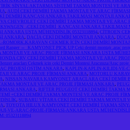
İRMASI ANKARA/ ÇEKİ DEMİRİ MONTAJ /ARAÇ PROJE FİRMA
TİRİK SİNYAL AKTARMA SİSTEMİ TAKMA MONTESİ VE AR
RA
,
AUDİ ÇEKİ DEMİRİ TAKMA MONTAJI VE ARAÇ FİRMAS
-ÇEKİ DEMİRİ KANCASI ANKARA TAKILMASI MONTAJI ANKA
İVA CHEVROLET ÇEKİ DEMİRİ TAKMA MONTAJI VE ARAÇ
NKARA VOLKSWAGEN -ÇEKİ DEMİRİ KANCASI ANKARA TAKILMA
I ANKARA USTA MÜHENDİSLİK 05323118894
,
CİTROEN ÇEK
Sİ ANKARA
,
DACİA ÇEKİ DEMİRİ MONTAJI ANKARA
,
DUCA
.-ROMORK.KARAVAN ÇEKMEK İÇİN ÇEKİ DEMİRİ MONTAJ
ord Ranger ⇔ KAMYONET PICK UP Çeki demiri montajı .araç
ONTAJI VE ARAÇ PROJE FİRMASI ANKARA USTA MÜHEND
HONDA CRV ÇEKİ DEMİRİ TAKMA MONTAJI VE ARAÇ PROJ
zer araçları Çekmek için çeki Demiri Montesi Aracınıza/Araç proje
RAÇ PROJESİ OSTİM ANKARA
,
KAPLIN-KAPLIN-KILIDI-VE-
AJI VE ARAÇ PROJE FİRMASI ANKARA
,
MOTORLU KARAVA
RA
,
NISSAN NAVARA KAMYONET ARAÇLARA ÇEKİ DEMİR B
TAKMA MONTAJI VE ARAÇ PROJE FİRMASI ANKARA
,
PEUG
İRMASI ANKARA
,
RIFTER PEUGEOT ÇEKİ DEMİRİ TAKMA 
EMİ +ÇEKİ DEMİRİ TAKMA MONTESİ VE ARAÇ PROJE FİR
DİSLİK
,
SUBARU VİTARA ÇEKİ DEMİRİ TAKMA MONTAJI 
RA
,
TOYOTA HILUX KAMYONET ÇEKİ DEMİRİ TAKMA SİNY
JI-VE-ARAC-PROJE-FİRMASI-ANKARA USTA MÜHENDİSLİK
 05323118894