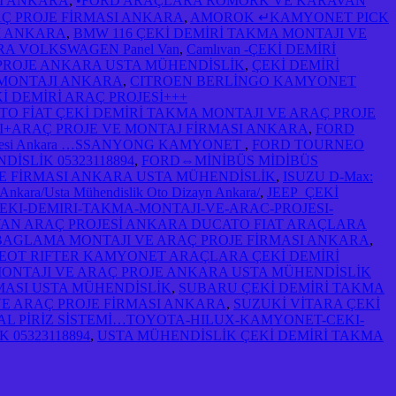
SI ANKARA
,
•FORD ARAÇLARA RÖMORK VE KARAVAN
AÇ PROJE FİRMASI ANKARA
,
AMOROK ↵KAMYONET PICK
I ANKARA
,
BMW 116 ÇEKİ DEMİRİ TAKMA MONTAJI VE
RA VOLKSWAGEN Panel Van
,
Camlıvan -ÇEKİ DEMİRİ
 PROJE ANKARA USTA MÜHENDİSLİK
,
ÇEKİ DEMİRİ
SI MONTAJI ANKARA
,
CITROEN BERLİNGO KAMYONET
İ DEMİRİ ARAÇ PROJESİ+++
TO FİAT ÇEKİ DEMİRİ TAKMA MONTAJI VE ARAÇ PROJE
I+ARAÇ PROJE VE MONTAJ FİRMASI ANKARA
,
FORD
 projesi Ankara …SSANYONG KAMYONET
,
FORD TOURNEO
İSLİK 05323118894
,
FORD⇔MİNİBÜS MİDİBÜS
E FİRMASI ANKARA USTA MÜHENDİSLİK
,
ISUZU D-Max:
 Ankara/Usta Mühendislik Oto Dizayn Ankara/
,
JEEP ÇEKİ
CEKI-DEMIRI-TAKMA-MONTAJI-VE-ARAC-PROJESI-
N ARAÇ PROJESİ ANKARA DUCATO FIAT ARAÇLARA
AGLAMA MONTAJI VE ARAÇ PROJE FİRMASI ANKARA
,
EOT RIFTER KAMYONET ARAÇLARA ÇEKİ DEMİRİ
MONTAJI VE ARAÇ PROJE ANKARA USTA MÜHENDİSLİK
MASI USTA MÜHENDİSLİK
,
SUBARU ÇEKİ DEMİRİ TAKMA
VE ARAÇ PROJE FİRMASI ANKARA
,
SUZUKİ VİTARA ÇEKİ
AL PİRİZ SİSTEMİ…TOYOTA-HILUX-KAMYONET-CEKI-
 05323118894
,
USTA MÜHENDİSLİK ÇEKİ DEMİRİ TAKMA