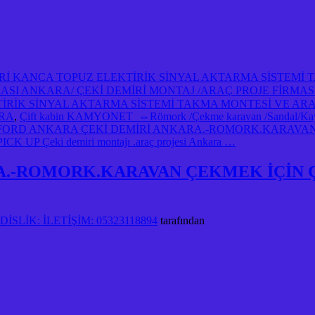
İRİ KANCA TOPUZ ELEKTİRİK SİNYAL AKTARMA SİSTEMİ
İRMASI ANKARA/ ÇEKİ DEMİRİ MONTAJ /ARAÇ PROJE FİRMA
TİRİK SİNYAL AKTARMA SİSTEMİ TAKMA MONTESİ VE AR
ARA
,
Çift kabin KAMYONET ⇔Römork /Çekme karavan /Sandal/Kayık/
FORD ANKARA ÇEKİ DEMİRİ ANKARA.-ROMORK.KARAVAN 
UP Çeki demiri montajı .araç projesi Ankara …
A.-ROMORK.KARAVAN ÇEKMEK İÇİN 
SLİK: İLETİŞİM: 05323118894
tarafından