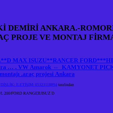
Kİ DEMİRİ ANKARA.-ROMOR
AÇ PROJE VE MONTAJ FİRM
RA**D MAX ISUZU**RANCER FORD***
Ankara … . VW Amarok ⇔ KAMYONET PICK UP
ontajı .araç projesi Ankara
SLİK: İLETİŞİM: 05323118894
tarafından
 200/FORD RANGER/ISUZ D