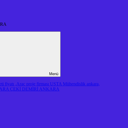
ARA
Menü
iyatı ,Araç proje firması USTA Mühendislik ankara,
RA ÇEKİ DEMİRİ ANKARA