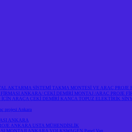
NYAL AKTARMA SİSTEMİ TAKMA MONTESİ VE ARAÇ PROJE
OJE FİRMASI ANKARA/ ÇEKİ DEMİRİ MONTAJ /ARAÇ PROJE 
İN ARAÇA ÇEKİ DEMİRİ KANCA TOPUZ ELEKTİRİK SİNY
projesi Ankara
MASI ANKARA
PROJE ANKARA USTA MÜHENDİSLİK
ASI MONTAJI ANKARA VOLKSWAGEN Panel Van