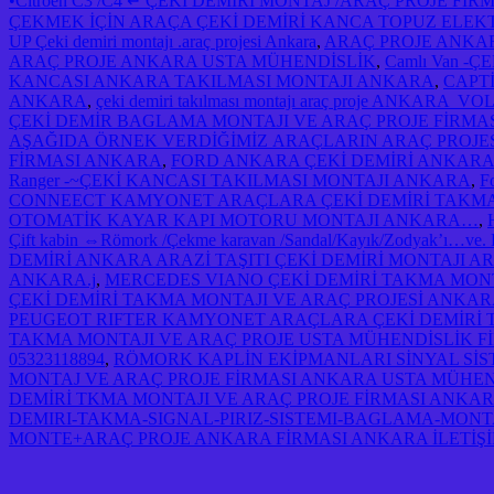
•Citroen C3 /C4 ↵ ÇEKİ DEMİRİ MONTAJ /ARAÇ PROJE F
ÇEKMEK İÇİN ARAÇA ÇEKİ DEMİRİ KANCA TOPUZ ELEK
UP Çeki demiri montajı .araç projesi Ankara
,
ARAÇ PROJE ANKA
ARAÇ PROJE ANKARA USTA MÜHENDİSLİK
,
Camlı Van 
KANCASI ANKARA TAKILMASI MONTAJI ANKARA
,
CAPT
ANKARA
,
çeki demiri takılması montajı araç proje A
ÇEKİ DEMİR BAGLAMA MONTAJI VE ARAÇ PROJE FİRMAS
AŞAĞIDA ÖRNEK VERDİĞİMİZ ARAÇLARIN ARAÇ PROJE
FİRMASI ANKARA
,
FORD ANKARA ÇEKİ DEMİRİ ANKARA
Ranger -~ÇEKİ KANCASI TAKILMASI MONTAJI ANKARA
,
F
CONNEECT KAMYONET ARAÇLARA ÇEKİ DEMİRİ TAKMA M
OTOMATİK KAYAR KAPI MOTORU MONTAJI ANKARA…
,
Çift kabin ⇔Römork /Çekme karavan /Sandal/Kayık/Zodyak’ı…ve. Ben
DEMİRİ ANKARA ARAZİ TAŞITI ÇEKİ DEMİRİ MONTAJI A
ANKARA.j
,
MERCEDES VIANO ÇEKİ DEMİRİ TAKMA MONT
ÇEKİ DEMİRİ TAKMA MONTAJI VE ARAÇ PROJESİ ANKA
PEUGEOT RIFTER KAMYONET ARAÇLARA ÇEKİ DEMİRİ 
TAKMA MONTAJI VE ARAÇ PROJE USTA MÜHENDİSLİK F
05323118894
,
RÖMORK KAPLİN EKİPMANLARI SİNYAL SİST
MONTAJ VE ARAÇ PROJE FİRMASI ANKARA USTA MÜHEN
DEMİRİ TKMA MONTAJI VE ARAÇ PROJE FİRMASI ANKA
DEMIRI-TAKMA-SIGNAL-PIRIZ-SISTEMI-BAGLAMA-MONTA
MONTE+ARAÇ PROJE ANKARA FİRMASI ANKARA İLETİŞİM: