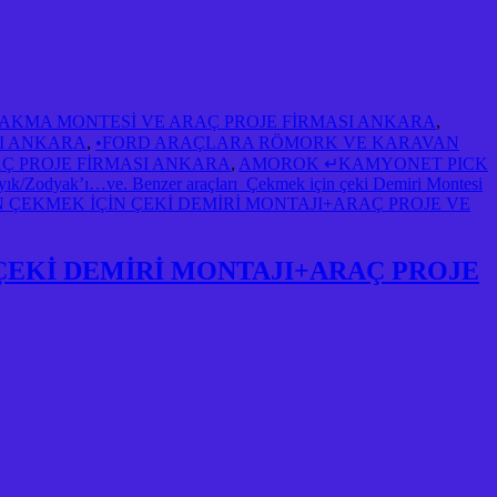
 TAKMA MONTESİ VE ARAÇ PROJE FİRMASI ANKARA
,
SI ANKARA
,
•FORD ARAÇLARA RÖMORK VE KARAVAN
AÇ PROJE FİRMASI ANKARA
,
AMOROK ↵KAMYONET PICK
Zodyak’ı…ve. Benzer araçları Çekmek için çeki Demiri Montesi
ÇEKMEK İÇİN ÇEKİ DEMİRİ MONTAJI+ARAÇ PROJE VE
ÇEKİ DEMİRİ MONTAJI+ARAÇ PROJE