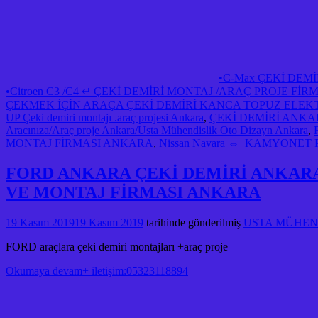
•C-Max ÇEKİ DEM
•Citroen C3 /C4 ↵ ÇEKİ DEMİRİ MONTAJ /ARAÇ PROJE F
ÇEKMEK İÇİN ARAÇA ÇEKİ DEMİRİ KANCA TOPUZ ELEK
UP Çeki demiri montajı .araç projesi Ankara
,
ÇEKİ DEMİRİ ANK
Aracınıza/Araç proje Ankara/Usta Mühendislik Oto Dizayn Ankara
,
MONTAJ FİRMASI ANKARA
,
Nissan Navara ⇔ KAMYONET PICK 
FORD ANKARA ÇEKİ DEMİRİ ANKAR
VE MONTAJ FİRMASI ANKARA
19 Kasım 2019
19 Kasım 2019
tarihinde gönderilmiş
USTA MÜHENDİ
FORD araçlara çeki demiri montajları +araç proje
Okumaya devam+ iletişim:05323118894