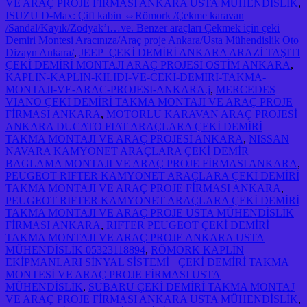
VE ARAÇ PROJE FİRMASI ANKARA USTA MÜHENDİSLİK
,
ISUZU D-Max: Çift kabin ⇔Römork /Çekme karavan
/Sandal/Kayık/Zodyak’ı…ve. Benzer araçları Çekmek için çeki
Demiri Montesi Aracınıza/Araç proje Ankara/Usta Mühendislik Oto
Dizayn Ankara/
,
JEEP ÇEKİ DEMİRİ ANKARA ARAZİ TAŞITI
ÇEKİ DEMİRİ MONTAJI ARAÇ PROJESİ OSTİM ANKARA
,
KAPLIN-KAPLIN-KILIDI-VE-CEKI-DEMIRI-TAKMA-
MONTAJI-VE-ARAC-PROJESI-ANKARA.j
,
MERCEDES
VIANO ÇEKİ DEMİRİ TAKMA MONTAJI VE ARAÇ PROJE
FİRMASI ANKARA
,
MOTORLU KARAVAN ARAÇ PROJESİ
ANKARA DUCATO FIAT ARAÇLARA ÇEKİ DEMİRİ
TAKMA MONTAJI VE ARAÇ PROJESİ ANKARA
,
NISSAN
NAVARA KAMYONET ARAÇLARA ÇEKİ DEMİR
BAGLAMA MONTAJI VE ARAÇ PROJE FİRMASI ANKARA
,
PEUGEOT RIFTER KAMYONET ARAÇLARA ÇEKİ DEMİRİ
TAKMA MONTAJI VE ARAÇ PROJE FİRMASI ANKARA
,
PEUGEOT RIFTER KAMYONET ARAÇLARA ÇEKİ DEMİRİ
TAKMA MONTAJI VE ARAÇ PROJE USTA MÜHENDİSLİK
FİRMASI ANKARA
,
RIFTER PEUGEOT ÇEKİ DEMİRİ
TAKMA MONTAJI VE ARAÇ PROJE ANKARA USTA
MÜHENDİSLİK 05323118894
,
RÖMORK KAPLİN
EKİPMANLARI SİNYAL SİSTEMİ +ÇEKİ DEMİRİ TAKMA
MONTESİ VE ARAÇ PROJE FİRMASI USTA
MÜHENDİSLİK
,
SUBARU ÇEKİ DEMİRİ TAKMA MONTAJ
VE ARAÇ PROJE FİRMASI ANKARA USTA MÜHENDİSLİK
,