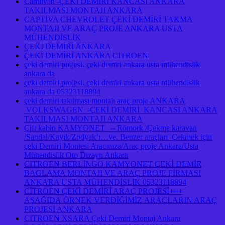
Camlıvan -ÇEKİ DEMİRİ KANCASI ANKARA
TAKILMASI MONTAJI ANKARA
CAPTİVA CHEVROLET ÇEKİ DEMİRİ TAKMA
MONTAJI VE ARAÇ PROJE ANKARA USTA
MÜHENDİSLİK
ÇEKİ DEMİRİ ANKARA
ÇEKİ DEMİRİ ANKARA CITROEN
çeki demiri projesi. çeki demiri ankara usta mühendislik
ankara da
çeki demiri projesi. çeki demiri ankara usta mühendislik
ankara da 05323118894
çeki demiri takılması montajı araç proje ANKARA
VOLKSWAGEN -ÇEKİ DEMİRİ KANCASI ANKARA
TAKILMASI MONTAJI ANKARA
Çift kabin KAMYONET ⇔Römork /Çekme karavan
/Sandal/Kayık/Zodyak’ı…ve. Benzer araçları Çekmek için
çeki Demiri Montesi Aracınıza/Araç proje Ankara/Usta
Mühendislik Oto Dizayn Ankara
CITROEN BERLİNGO KAMYONET ÇEKİ DEMİR
BAGLAMA MONTAJI VE ARAÇ PROJE FİRMASI
ANKARA USTA MÜHENDİSLİK 05323118894
CİTROEN ÇEKİ DEMİRİ ARAÇ PROJESİ+++
AŞAĞIDA ÖRNEK VERDİĞİMİZ ARAÇLARIN ARAÇ
PROJESİ ANKARA
CITROEN XSARA Çeki Demiri Montaj Ankara