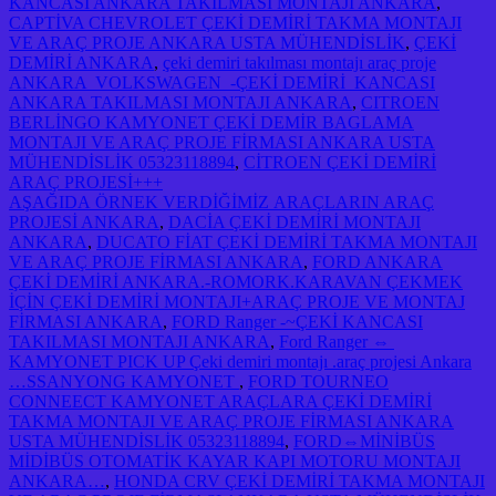
KANCASI ANKARA TAKILMASI MONTAJI ANKARA
,
CAPTİVA CHEVROLET ÇEKİ DEMİRİ TAKMA MONTAJI
VE ARAÇ PROJE ANKARA USTA MÜHENDİSLİK
,
ÇEKİ
DEMİRİ ANKARA
,
çeki demiri takılması montajı araç proje
ANKARA VOLKSWAGEN -ÇEKİ DEMİRİ KANCASI
ANKARA TAKILMASI MONTAJI ANKARA
,
CITROEN
BERLİNGO KAMYONET ÇEKİ DEMİR BAGLAMA
MONTAJI VE ARAÇ PROJE FİRMASI ANKARA USTA
MÜHENDİSLİK 05323118894
,
CİTROEN ÇEKİ DEMİRİ
ARAÇ PROJESİ+++
AŞAĞIDA ÖRNEK VERDİĞİMİZ ARAÇLARIN ARAÇ
PROJESİ ANKARA
,
DACİA ÇEKİ DEMİRİ MONTAJI
ANKARA
,
DUCATO FİAT ÇEKİ DEMİRİ TAKMA MONTAJI
VE ARAÇ PROJE FİRMASI ANKARA
,
FORD ANKARA
ÇEKİ DEMİRİ ANKARA.-ROMORK.KARAVAN ÇEKMEK
İÇİN ÇEKİ DEMİRİ MONTAJI+ARAÇ PROJE VE MONTAJ
FİRMASI ANKARA
,
FORD Ranger -~ÇEKİ KANCASI
TAKILMASI MONTAJI ANKARA
,
Ford Ranger ⇔
KAMYONET PICK UP Çeki demiri montajı .araç projesi Ankara
…SSANYONG KAMYONET
,
FORD TOURNEO
CONNEECT KAMYONET ARAÇLARA ÇEKİ DEMİRİ
TAKMA MONTAJI VE ARAÇ PROJE FİRMASI ANKARA
USTA MÜHENDİSLİK 05323118894
,
FORD⇔MİNİBÜS
MİDİBÜS OTOMATİK KAYAR KAPI MOTORU MONTAJI
ANKARA…
,
HONDA CRV ÇEKİ DEMİRİ TAKMA MONTAJI