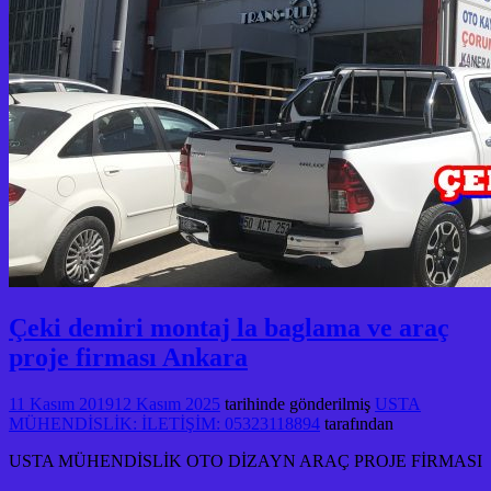
Çeki demiri montaj la baglama ve araç
proje firması Ankara
11 Kasım 2019
12 Kasım 2025
tarihinde gönderilmiş
USTA
MÜHENDİSLİK: İLETİŞİM: 05323118894
tarafından
USTA MÜHENDİSLİK OTO DİZAYN ARAÇ PROJE FİRMASI