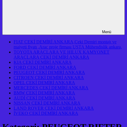
Menü
FIAT ÇEKİ DEMİRİ ANKARA,Çeki Demiri montajı ve
maiyeti fiyatı ,Araç proje firması USTA Mühendislik ankara,
TOYOTA ARAÇLARA VE HILUX KAMYONET
ARAÇLARA ÇEKİ DEMİRİ ANKARA
KIA ÇEKİ DEMİRİ ANKARA
FORD ÇEKİ DEMİRİ ANKARA
PEUGEOT ÇEKİ DEMİRİ ANKARA
CITROEN ÇEKİ DEMİRİ ANKARA
OPEL ÇEKİ DEMİRİ ANKARA
MERCEDES ÇEKİ DEMİRİ ANKARA
BMW ÇEKİ DEMİRİ ANKARA
AUDİ ÇEKİ DEMİRİ ANKARA
NISSAN ÇEKİ DEMİRİ ANKARA
LAND ROVER ÇEKİ DEMİRİ ANKARA
İVEKO ÇEKİ DEMİRİ ANKARA