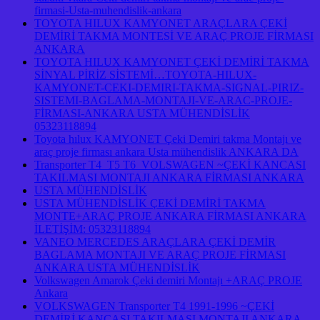
firmasi-Usta-muhendislik-ankara
TOYOTA HILUX KAMYONET ARAÇLARA ÇEKİ
DEMİRİ TAKMA MONTESİ VE ARAÇ PROJE FİRMASI
ANKARA
TOYOTA HILUX KAMYONET ÇEKİ DEMİRİ TAKMA
SİNYAL PİRİZ SİSTEMİ…TOYOTA-HILUX-
KAMYONET-CEKI-DEMIRI-TAKMA-SIGNAL-PIRIZ-
SISTEMI-BAGLAMA-MONTAJI-VE-ARAC-PROJE-
FİRMASI-ANKARA USTA MÜHENDİSLİK
05323118894
Toyota hılux KAMYONET Çeki Demiri takma Montajı ve
araç proje firması ankara Usta mühendislik ANKARA DA
Transporter T4 T5 T6 VOLSWAGEN ~ÇEKİ KANCASI
TAKILMASI MONTAJI ANKARA FİRMASI ANKARA
USTA MÜHENDİSLİK
USTA MÜHENDİSLİK ÇEKİ DEMİRİ TAKMA
MONTE+ARAÇ PROJE ANKARA FİRMASI ANKARA
İLETİŞİM: 05323118894
VANEO MERCEDES ARAÇLARA ÇEKİ DEMİR
BAGLAMA MONTAJI VE ARAÇ PROJE FİRMASI
ANKARA USTA MÜHENDİSLİK
Volkswagen Amarok Çeki demiri Montajı +ARAÇ PROJE
Ankara
VOLKSWAGEN Transporter T4 1991-1996 ~ÇEKİ
DEMİRİ KANCASI TAKILMASI MONTAJI ANKARA