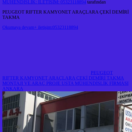
MÜHENDİSLİK: İLETİŞİM: 05323118894
tarafından
PEUGEOT RIFTER KAMYONET ARAÇLARA ÇEKİ DEMİRİ
TAKMA
Okumaya devam+ iletişim:05323118894
PEUGEOT
RIFTER KAMYONET ARAÇLARA ÇEKİ DEMİRİ TAKMA
MONTAJI VE ARAÇ PROJE USTA MÜHENDİSLİK FİRMASI
ANKARA