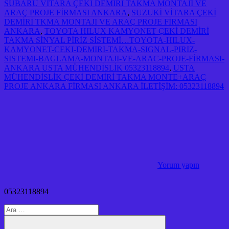
SUBARU VİTARA ÇEKİ DEMİRİ TAKMA MONTAJI VE
ARAÇ PROJE FİRMASI ANKARA
,
SUZUKİ VİTARA ÇEKİ
DEMİRİ TKMA MONTAJI VE ARAÇ PROJE FİRMASI
ANKARA
,
TOYOTA HILUX KAMYONET ÇEKİ DEMİRİ
TAKMA SİNYAL PİRİZ SİSTEMİ…TOYOTA-HILUX-
KAMYONET-CEKI-DEMIRI-TAKMA-SIGNAL-PIRIZ-
SISTEMI-BAGLAMA-MONTAJI-VE-ARAC-PROJE-FİRMASI-
ANKARA USTA MÜHENDİSLİK 05323118894
,
USTA
MÜHENDİSLİK ÇEKİ DEMİRİ TAKMA MONTE+ARAÇ
PROJE ANKARA FİRMASI ANKARA İLETİŞİM: 05323118894
Yorum yapın
05323118894
Arama: