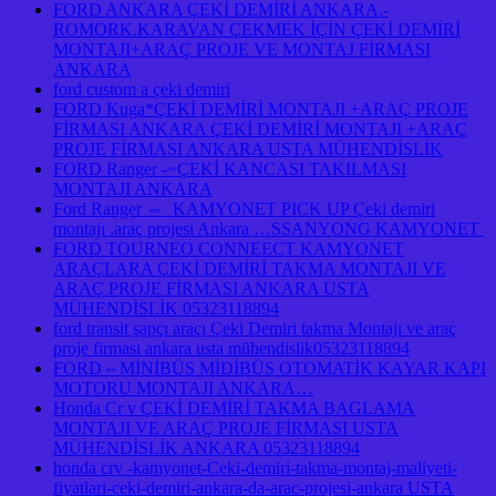
FORD ANKARA ÇEKİ DEMİRİ ANKARA.-
ROMORK.KARAVAN ÇEKMEK İÇİN ÇEKİ DEMİRİ
MONTAJI+ARAÇ PROJE VE MONTAJ FİRMASI
ANKARA
ford custom a çeki demiri
FORD Kuga*ÇEKİ DEMİRİ MONTAJI +ARAÇ PROJE
FİRMASI ANKARA ÇEKİ DEMİRİ MONTAJI +ARAÇ
PROJE FİRMASI ANKARA USTA MÜHENDİSLİK
FORD Ranger -~ÇEKİ KANCASI TAKILMASI
MONTAJI ANKARA
Ford Ranger ⇔ KAMYONET PICK UP Çeki demiri
montajı .araç projesi Ankara …SSANYONG KAMYONET
FORD TOURNEO CONNEECT KAMYONET
ARAÇLARA ÇEKİ DEMİRİ TAKMA MONTAJI VE
ARAÇ PROJE FİRMASI ANKARA USTA
MÜHENDİSLİK 05323118894
ford transit şapçı araçı Çeki Demiri takma Montajı ve araç
proje firması ankara usta mühendislik05323118894
FORD⇔MİNİBÜS MİDİBÜS OTOMATİK KAYAR KAPI
MOTORU MONTAJI ANKARA…
Honda Cr v ÇEKİ DEMİRİ TAKMA BAGLAMA
MONTAJI VE ARAÇ PROJE FİRMASI USTA
MÜHENDİSLİK ANKARA 05323118894
honda crv -kamyonet-Ceki-demiri-takma-montaj-maliyeti-
fiyatlari-ceki-demiri-ankara-da-arac-projesi-ankara USTA