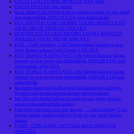
DACİA ÇEKİ DEMİRİ MONTAJI ANKARA
DACIA DUSTER çeki demiri
dacıa duster Çeki Demiri kancası takma montajı ve araç proje
usta mühendislik ANKARA DA usta mühendislik
DUCATO FİAT ÇEKİ DEMİRİ TAKMA MONTAJI VE
ARAÇ PROJE FİRMASI ANKARA
DUSTER DACİA ÇEKİ DEMİRİ TAKMA MONTESİ
ANKARA+ARAÇ PROJE ANKARA
FIAT – Çeki Demiri↵ Çeki Demiri takma montajı ve araç
proje firması ankara Çeki Demiri ANKARA
FIAT DOBLO KAMYONET Çeki Demiri kancası takma
montajı ve araç proje usta mühendislik ANKARA DA usta
mühendislik ANKARA.
FIAT DOBLO KAMYONET Çeki Demiri kancası takma
montajı ve araç proje usta mühendislik ANKARA DAusta
mühendislik
fiat-doblo-kamyonet-Ceki-demiri-takma-montaj-maliyeti-
fiyatlari-ceki-demiri-ankara-da-arac-projesi-ankara
fıat 500 çeki-demiri-takma-montaji-ve-arac-proje-firmasi-
ankara-usta-mühendislik ankara
Fıat doblo fıat egea cross fıat ducato ….Çeki Demiri↵ Çeki
Demiri takma montajı maliyeti fiyatı ve araç proje firması
ankara
FORD ~ÇEKİ KANCASI TAKILMASI MONTAJI
ANKARA