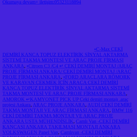
Okumaya devam+ iletişim:05323118894
•C-Max ÇEKİ
DEMİRİ KANCA TOPUZ ELEKTİRİK SİNYAL AKTARMA
SİSTEMİ TAKMA MONTESİ VE ARAÇ PROJE FİRMASI
ANKARA
,
•Citroen C3 /C4 ↵ ÇEKİ DEMİRİ MONTAJ /ARAÇ
PROJE FİRMASI ANKARA/ ÇEKİ DEMİRİ MONTAJ /ARAÇ
PROJE FİRMASI ANKARA
,
•FORD ARAÇLARA RÖMORK
VE KARAVAN ÇEKMEK İÇİN ARAÇA ÇEKİ DEMİRİ
KANCA TOPUZ ELEKTİRİK SİNYAL AKTARMA SİSTEMİ
TAKMA MONTESİ VE ARAÇ PROJE FİRMASI ANKARA
,
AMOROK ↵KAMYONET PICK UP Çeki demiri montajı .araç
projesi Ankara
,
ARAÇ PROJE ANKARA
,
AUDİ ÇEKİ DEMİRİ
TAKMA MONTAJI VE ARAÇ FİRMASI ANKARA
,
BMW 116
ÇEKİ DEMİRİ TAKMA MONTAJI VE ARAÇ PROJE
ANKARA USTA MÜHENDİSLİK
,
Camlı Van -ÇEKİ DEMİRİ
KANCASI ANKARA TAKILMASI MONTAJI ANKARA
VOLKSWAGEN Panel Van
,
Camlıvan -ÇEKİ DEMİRİ