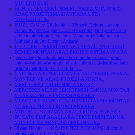
MÜHENDİSLİK
HONDA CRV ÇEKİ DEMİRİ TAKMA MONTAJI VE
ARAÇ PROJE FİRMASI ANKARA USTA
MÜHENDİSLİK
ISUZU D-Max: Çift kabin ⇔Römork /Çekme karavan
/Sandal/Kayık/Zodyak’ı…ve. Benzer araçları Çekmek için
çeki Demiri Montesi Aracınıza/Araç proje Ankara/Usta
Mühendislik Oto Dizayn Ankara/
JEEP ÇEKİ DEMİRİ ANKARA ARAZİ TAŞITI ÇEKİ
DEMİRİ MONTAJI ARAÇ PROJESİ OSTİM ANKARA
jeep-renegade-ceki-demiri-takma-montaji-ve-arac-proje-
ankara-ostimde-usta-muhendislik.ankara.ceki-demiri-ankara
usta mÜhendİslİk 05323118894 …
KAPLIN-KAPLIN-KILIDI-VE-CEKI-DEMIRI-TAKMA-
MONTAJI-VE-ARAC-PROJESI-ANKARA.j
MERCEDES ÇEKİ DEMİRİ ANKARA
MERCEDES ML 320 ÇEKİ DEMİRİ TAKMA MONTAJI
VE ARAÇ PROJE FİRMASI ANKARA
MERCEDES VIANO ÇEKİ DEMİRİ TAKMA MONTAJI
VE ARAÇ PROJE FİRMASI ANKARA
MOTORLU KARAVAN ARAÇ PROJESİ ANKARA
DUCATO FIAT ARAÇLARA ÇEKİ DEMİRİ TAKMA
MONTAJI VE ARAÇ PROJESİ ANKARA
Nissan Navara ⇔ KAMYONET PICK UP Çeki demiri
montajı .araç projesi Ankara …