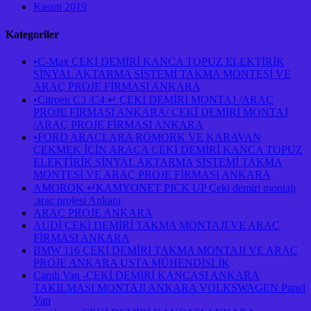
Kasım 2019
Kategoriler
•C-Max ÇEKİ DEMİRİ KANCA TOPUZ ELEKTİRİK
SİNYAL AKTARMA SİSTEMİ TAKMA MONTESİ VE
ARAÇ PROJE FİRMASI ANKARA
•Citroen C3 /C4 ↵ ÇEKİ DEMİRİ MONTAJ /ARAÇ
PROJE FİRMASI ANKARA/ ÇEKİ DEMİRİ MONTAJ
/ARAÇ PROJE FİRMASI ANKARA
•FORD ARAÇLARA RÖMORK VE KARAVAN
ÇEKMEK İÇİN ARAÇA ÇEKİ DEMİRİ KANCA TOPUZ
ELEKTİRİK SİNYAL AKTARMA SİSTEMİ TAKMA
MONTESİ VE ARAÇ PROJE FİRMASI ANKARA
AMOROK ↵KAMYONET PICK UP Çeki demiri montajı
.araç projesi Ankara
ARAÇ PROJE ANKARA
AUDİ ÇEKİ DEMİRİ TAKMA MONTAJI VE ARAÇ
FİRMASI ANKARA
BMW 116 ÇEKİ DEMİRİ TAKMA MONTAJI VE ARAÇ
PROJE ANKARA USTA MÜHENDİSLİK
Camlı Van -ÇEKİ DEMİRİ KANCASI ANKARA
TAKILMASI MONTAJI ANKARA VOLKSWAGEN Panel
Van