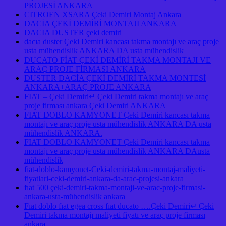
PROJESİ ANKARA
CITROEN XSARA Çeki Demiri Montaj Ankara
DACİA ÇEKİ DEMİRİ MONTAJI ANKARA
DACIA DUSTER çeki demiri
dacıa duster Çeki Demiri kancası takma montajı ve araç proje
usta mühendislik ANKARA DA usta mühendislik
DUCATO FİAT ÇEKİ DEMİRİ TAKMA MONTAJI VE
ARAÇ PROJE FİRMASI ANKARA
DUSTER DACİA ÇEKİ DEMİRİ TAKMA MONTESİ
ANKARA+ARAÇ PROJE ANKARA
FIAT – Çeki Demiri↵ Çeki Demiri takma montajı ve araç
proje firması ankara Çeki Demiri ANKARA
FIAT DOBLO KAMYONET Çeki Demiri kancası takma
montajı ve araç proje usta mühendislik ANKARA DA usta
mühendislik ANKARA.
FIAT DOBLO KAMYONET Çeki Demiri kancası takma
montajı ve araç proje usta mühendislik ANKARA DAusta
mühendislik
fiat-doblo-kamyonet-Ceki-demiri-takma-montaj-maliyeti-
fiyatlari-ceki-demiri-ankara-da-arac-projesi-ankara
fıat 500 çeki-demiri-takma-montaji-ve-arac-proje-firmasi-
ankara-usta-mühendislik ankara
Fıat doblo fıat egea cross fıat ducato ….Çeki Demiri↵ Çeki
Demiri takma montajı maliyeti fiyatı ve araç proje firması
ankara