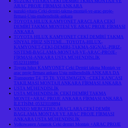
SUZUKİ VİTARA ÇEKİ DEMİRİ TKMA MONTAJI VE
ARAÇ PROJE FİRMASI ANKARA
suzuki-vitara-Ceki-demiri-takma-montaji-ve-arac-proje-
firmasi-Usta-muhendislik-ankara
TOYOTA HILUX KAMYONET ARAÇLARA ÇEKİ
DEMİRİ TAKMA MONTESİ VE ARAÇ PROJE FİRMASI
ANKARA
TOYOTA HILUX KAMYONET ÇEKİ DEMİRİ TAKMA
SİNYAL PİRİZ SİSTEMİ…TOYOTA-HILUX-
KAMYONET-CEKI-DEMIRI-TAKMA-SIGNAL-PIRIZ-
SISTEMI-BAGLAMA-MONTAJI-VE-ARAC-PROJE-
FİRMASI-ANKARA USTA MÜHENDİSLİK
05323118894
Toyota hılux KAMYONET Çeki Demiri takma Montajı ve
araç proje firması ankara Usta mühendislik ANKARA DA
Transporter T4 T5 T6 VOLSWAGEN ~ÇEKİ KANCASI
TAKILMASI MONTAJI ANKARA FİRMASI ANKARA
USTA MÜHENDİSLİK
USTA MÜHENDİSLİK ÇEKİ DEMİRİ TAKMA
MONTE+ARAÇ PROJE ANKARA FİRMASI ANKARA
İLETİŞİM: 05323118894
VANEO MERCEDES ARAÇLARA ÇEKİ DEMİR
BAGLAMA MONTAJI VE ARAÇ PROJE FİRMASI
ANKARA USTA MÜHENDİSLİK
Volkswagen Amarok Çeki demiri Montajı +ARAÇ PROJE