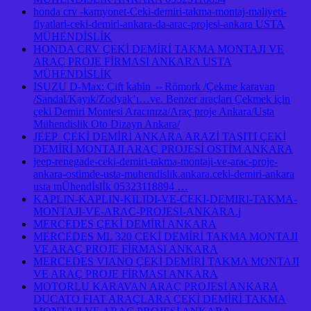
honda crv -kamyonet-Ceki-demiri-takma-montaj-maliyeti-
fiyatlari-ceki-demiri-ankara-da-arac-projesi-ankara USTA
MÜHENDİSLİK
HONDA CRV ÇEKİ DEMİRİ TAKMA MONTAJI VE
ARAÇ PROJE FİRMASI ANKARA USTA
MÜHENDİSLİK
ISUZU D-Max: Çift kabin ⇔Römork /Çekme karavan
/Sandal/Kayık/Zodyak’ı…ve. Benzer araçları Çekmek için
çeki Demiri Montesi Aracınıza/Araç proje Ankara/Usta
Mühendislik Oto Dizayn Ankara/
JEEP ÇEKİ DEMİRİ ANKARA ARAZİ TAŞITI ÇEKİ
DEMİRİ MONTAJI ARAÇ PROJESİ OSTİM ANKARA
jeep-renegade-ceki-demiri-takma-montaji-ve-arac-proje-
ankara-ostimde-usta-muhendislik.ankara.ceki-demiri-ankara
usta mÜhendİslİk 05323118894 …
KAPLIN-KAPLIN-KILIDI-VE-CEKI-DEMIRI-TAKMA-
MONTAJI-VE-ARAC-PROJESI-ANKARA.j
MERCEDES ÇEKİ DEMİRİ ANKARA
MERCEDES ML 320 ÇEKİ DEMİRİ TAKMA MONTAJI
VE ARAÇ PROJE FİRMASI ANKARA
MERCEDES VIANO ÇEKİ DEMİRİ TAKMA MONTAJI
VE ARAÇ PROJE FİRMASI ANKARA
MOTORLU KARAVAN ARAÇ PROJESİ ANKARA
DUCATO FIAT ARAÇLARA ÇEKİ DEMİRİ TAKMA