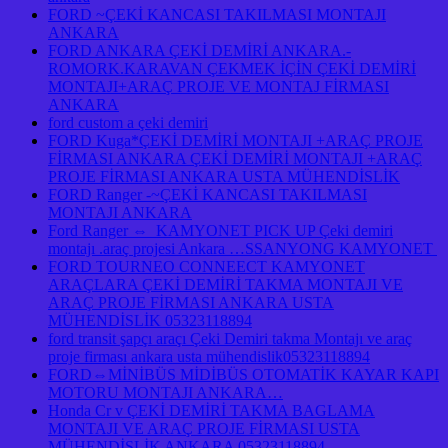
FORD ~ÇEKİ KANCASI TAKILMASI MONTAJI
ANKARA
FORD ANKARA ÇEKİ DEMİRİ ANKARA.-
ROMORK.KARAVAN ÇEKMEK İÇİN ÇEKİ DEMİRİ
MONTAJI+ARAÇ PROJE VE MONTAJ FİRMASI
ANKARA
ford custom a çeki demiri
FORD Kuga*ÇEKİ DEMİRİ MONTAJI +ARAÇ PROJE
FİRMASI ANKARA ÇEKİ DEMİRİ MONTAJI +ARAÇ
PROJE FİRMASI ANKARA USTA MÜHENDİSLİK
FORD Ranger -~ÇEKİ KANCASI TAKILMASI
MONTAJI ANKARA
Ford Ranger ⇔ KAMYONET PICK UP Çeki demiri
montajı .araç projesi Ankara …SSANYONG KAMYONET
FORD TOURNEO CONNEECT KAMYONET
ARAÇLARA ÇEKİ DEMİRİ TAKMA MONTAJI VE
ARAÇ PROJE FİRMASI ANKARA USTA
MÜHENDİSLİK 05323118894
ford transit şapçı araçı Çeki Demiri takma Montajı ve araç
proje firması ankara usta mühendislik05323118894
FORD⇔MİNİBÜS MİDİBÜS OTOMATİK KAYAR KAPI
MOTORU MONTAJI ANKARA…
Honda Cr v ÇEKİ DEMİRİ TAKMA BAGLAMA
MONTAJI VE ARAÇ PROJE FİRMASI USTA
MÜHENDİSLİK ANKARA 05323118894