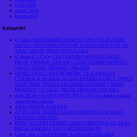
Ocak 2020
Aralık 2019
Kasım 2019
Kategoriler
•C-Max ÇEKİ DEMİRİ KANCA TOPUZ ELEKTİRİK
SİNYAL AKTARMA SİSTEMİ TAKMA MONTESİ VE
ARAÇ PROJE FİRMASI ANKARA
•Citroen C3 /C4 ↵ ÇEKİ DEMİRİ MONTAJ /ARAÇ
PROJE FİRMASI ANKARA/ ÇEKİ DEMİRİ MONTAJ
/ARAÇ PROJE FİRMASI ANKARA
•FORD ARAÇLARA RÖMORK VE KARAVAN
ÇEKMEK İÇİN ARAÇA ÇEKİ DEMİRİ KANCA TOPUZ
ELEKTİRİK SİNYAL AKTARMA SİSTEMİ TAKMA
MONTESİ VE ARAÇ PROJE FİRMASI ANKARA
AMOROK ↵KAMYONET PICK UP Çeki demiri montajı
.araç projesi Ankara
ARAÇ PROJE ANKARA
AUDİ ÇEKİ DEMİRİ TAKMA MONTAJI VE ARAÇ
FİRMASI ANKARA
BMW 116 ÇEKİ DEMİRİ TAKMA MONTAJI VE ARAÇ
PROJE ANKARA USTA MÜHENDİSLİK
Camlı Van -ÇEKİ DEMİRİ KANCASI ANKARA