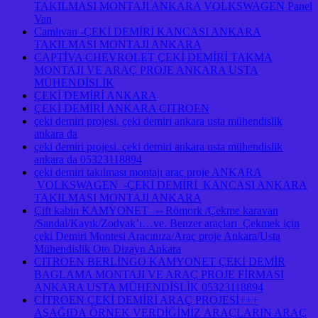
TAKILMASI MONTAJI ANKARA VOLKSWAGEN Panel
Van
Camlıvan -ÇEKİ DEMİRİ KANCASI ANKARA
TAKILMASI MONTAJI ANKARA
CAPTİVA CHEVROLET ÇEKİ DEMİRİ TAKMA
MONTAJI VE ARAÇ PROJE ANKARA USTA
MÜHENDİSLİK
ÇEKİ DEMİRİ ANKARA
ÇEKİ DEMİRİ ANKARA CITROEN
çeki demiri projesi. çeki demiri ankara usta mühendislik
ankara da
çeki demiri projesi. çeki demiri ankara usta mühendislik
ankara da 05323118894
çeki demiri takılması montajı araç proje ANKARA
VOLKSWAGEN -ÇEKİ DEMİRİ KANCASI ANKARA
TAKILMASI MONTAJI ANKARA
Çift kabin KAMYONET ⇔Römork /Çekme karavan
/Sandal/Kayık/Zodyak’ı…ve. Benzer araçları Çekmek için
çeki Demiri Montesi Aracınıza/Araç proje Ankara/Usta
Mühendislik Oto Dizayn Ankara
CITROEN BERLİNGO KAMYONET ÇEKİ DEMİR
BAGLAMA MONTAJI VE ARAÇ PROJE FİRMASI
ANKARA USTA MÜHENDİSLİK 05323118894
CİTROEN ÇEKİ DEMİRİ ARAÇ PROJESİ+++
AŞAĞIDA ÖRNEK VERDİĞİMİZ ARAÇLARIN ARAÇ