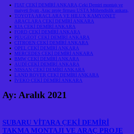
FIAT ÇEKİ DEMİRİ ANKARA,Çeki Demiri montajı ve
maiyeti fiyatı ,Araç proje firması USTA Mühendislik ankara,
TOYOTA ARAÇLARA VE HILUX KAMYONET
ARAÇLARA ÇEKİ DEMİRİ ANKARA
KIA ÇEKİ DEMİRİ ANKARA
FORD ÇEKİ DEMİRİ ANKARA
PEUGEOT ÇEKİ DEMİRİ ANKARA
CITROEN ÇEKİ DEMİRİ ANKARA
OPEL ÇEKİ DEMİRİ ANKARA
MERCEDES ÇEKİ DEMİRİ ANKARA
BMW ÇEKİ DEMİRİ ANKARA
AUDİ ÇEKİ DEMİRİ ANKARA
NISSAN ÇEKİ DEMİRİ ANKARA
LAND ROVER ÇEKİ DEMİRİ ANKARA
İVEKO ÇEKİ DEMİRİ ANKARA
Ay:
Aralık 2021
SUBARU VİTARA ÇEKİ DEMİRİ
TAKMA MONTAJI VE ARAÇ PROJE