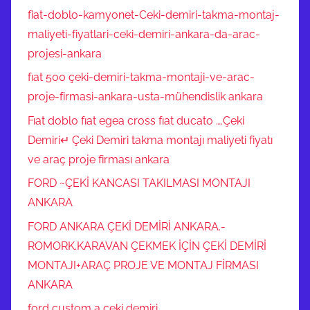
fiat-doblo-kamyonet-Ceki-demiri-takma-montaj-
maliyeti-fiyatlari-ceki-demiri-ankara-da-arac-
projesi-ankara
fıat 500 çeki-demiri-takma-montaji-ve-arac-
proje-firmasi-ankara-usta-mühendislik ankara
Fıat doblo fıat egea cross fıat ducato ….Çeki
Demiri↵ Çeki Demiri takma montajı maliyeti fiyatı
ve araç proje firması ankara
FORD ~ÇEKİ KANCASI TAKILMASI MONTAJI
ANKARA
FORD ANKARA ÇEKİ DEMİRİ ANKARA.-
ROMORK.KARAVAN ÇEKMEK İÇİN ÇEKİ DEMİRİ
MONTAJI+ARAÇ PROJE VE MONTAJ FİRMASI
ANKARA
ford custom a çeki demiri