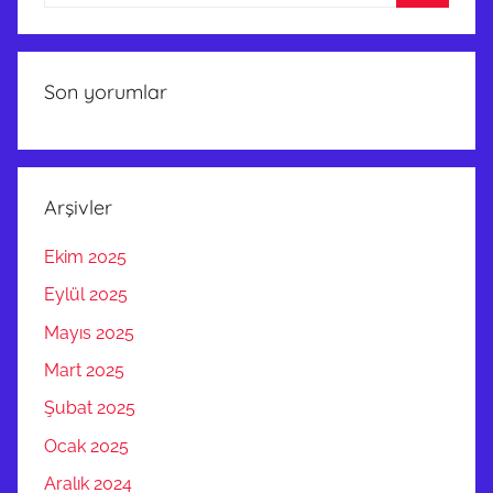
A
Ara
R
A
Son yorumlar
U
S
T
A
Arşivler
M
Ü
Ekim 2025
H
E
Eylül 2025
N
Mayıs 2025
D
Mart 2025
İ
S
Şubat 2025
L
Ocak 2025
İ
Aralık 2024
K