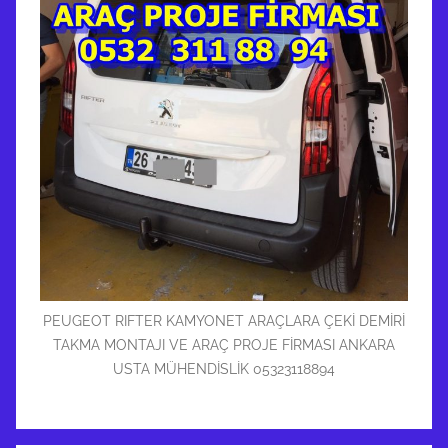
PEUGEOT RIFTER KAMYONET ARAÇLARA ÇEKİ DEMİRİ
TAKMA MONTAJI VE ARAÇ PROJE FİRMASI ANKARA
USTA MÜHENDİSLİK 05323118894