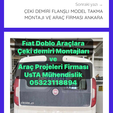
K
Sonraki yazı
ÇEKİ DEMİRİ FLANŞLI MODEL TAKMA
İ
MONTAJI VE ARAÇ FİRMASI ANKARA
D
E
M
İ
R
İ
T
A
K
M
A
M
O
N
T