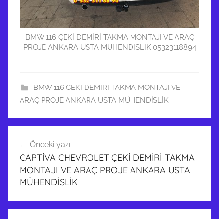
BMW 116 ÇEKİ DEMİRİ TAKMA MONTAJI VE ARAÇ
PROJE ANKARA USTA MÜHENDİSLİK 05323118894
BMW 116 ÇEKİ DEMİRİ TAKMA MONTAJI VE
ARAÇ PROJE ANKARA USTA MÜHENDİSLİK
B
Yazı
M
Önceki yazı
gezinmesi
W
CAPTİVA CHEVROLET ÇEKİ DEMİRİ TAKMA
1
MONTAJI VE ARAÇ PROJE ANKARA USTA
1
MÜHENDİSLİK
6
Ç
E