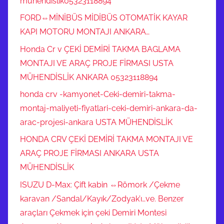
mühendislik05323118894
FORD⇔MİNİBÜS MİDİBÜS OTOMATİK KAYAR
KAPI MOTORU MONTAJI ANKARA…
Honda Cr v ÇEKİ DEMİRİ TAKMA BAGLAMA
MONTAJI VE ARAÇ PROJE FİRMASI USTA
MÜHENDİSLİK ANKARA 05323118894
honda crv -kamyonet-Ceki-demiri-takma-
montaj-maliyeti-fiyatlari-ceki-demiri-ankara-da-
arac-projesi-ankara USTA MÜHENDİSLİK
HONDA CRV ÇEKİ DEMİRİ TAKMA MONTAJI VE
ARAÇ PROJE FİRMASI ANKARA USTA
MÜHENDİSLİK
ISUZU D-Max: Çift kabin ⇔Römork /Çekme
karavan /Sandal/Kayık/Zodyak’ı…ve. Benzer
araçları Çekmek için çeki Demiri Montesi