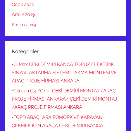
c
Ocak 2020
a
Aralık 2019
s
Kasım 2019
ı
,
ç
e
Kategoriler
k
i
•C-Max ÇEKİ DEMİRİ KANCA TOPUZ ELEKTİRİK
t
SİNYAL AKTARMA SİSTEMİ TAKMA MONTESİ VE
o
ARAÇ PROJE FİRMASI ANKARA
p
•Citroen C3 /C4 ↵ ÇEKİ DEMİRİ MONTAJ /ARAÇ
u
PROJE FİRMASI ANKARA/ ÇEKİ DEMİRİ MONTAJ
z
/ARAÇ PROJE FİRMASI ANKARA
u
,
•FORD ARAÇLARA RÖMORK VE KARAVAN
C
ÇEKMEK İÇİN ARAÇA ÇEKİ DEMİRİ KANCA