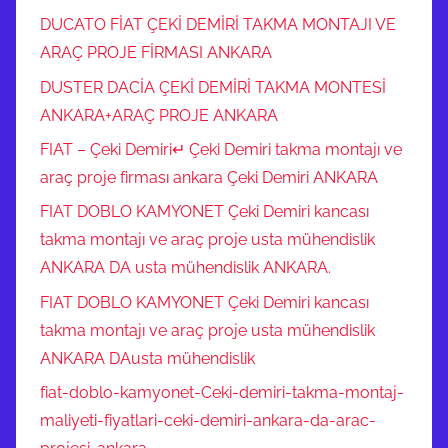
k
DUCATO FİAT ÇEKİ DEMİRİ TAKMA MONTAJI VE
s
ARAÇ PROJE FİRMASI ANKARA
i
DUSTER DACİA ÇEKİ DEMİRİ TAKMA MONTESİ
t
ANKARA+ARAÇ PROJE ANKARA
s
e
FIAT – Çeki Demiri↵ Çeki Demiri takma montajı ve
ç
araç proje firması ankara Çeki Demiri ANKARA
e
FIAT DOBLO KAMYONET Çeki Demiri kancası
n
takma montajı ve araç proje usta mühendislik
e
ANKARA DA usta mühendislik ANKARA.
k
l
FIAT DOBLO KAMYONET Çeki Demiri kancası
e
takma montajı ve araç proje usta mühendislik
r
ANKARA DAusta mühendislik
i
fiat-doblo-kamyonet-Ceki-demiri-takma-montaj-
y
maliyeti-fiyatlari-ceki-demiri-ankara-da-arac-
l