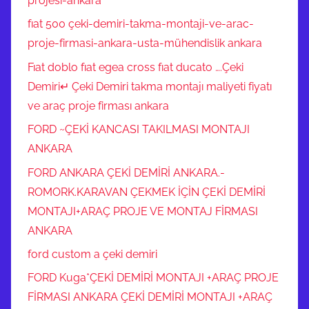
projesi-ankara
e
Ç
fıat 500 çeki-demiri-takma-montaji-ve-arac-
e
proje-firmasi-ankara-usta-mühendislik ankara
k
Fıat doblo fıat egea cross fıat ducato ….Çeki
i
Demiri↵ Çeki Demiri takma montajı maliyeti fiyatı
d
ve araç proje firması ankara
e
FORD ~ÇEKİ KANCASI TAKILMASI MONTAJI
m
i
ANKARA
r
FORD ANKARA ÇEKİ DEMİRİ ANKARA.-
l
ROMORK.KARAVAN ÇEKMEK İÇİN ÇEKİ DEMİRİ
e
MONTAJI+ARAÇ PROJE VE MONTAJ FİRMASI
r
ANKARA
i
ford custom a çeki demiri
h
e
FORD Kuga*ÇEKİ DEMİRİ MONTAJI +ARAÇ PROJE
r
FİRMASI ANKARA ÇEKİ DEMİRİ MONTAJI +ARAÇ
m