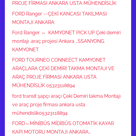
PROJE FİRMASI ANKARA USTA MÜHENDİSLİK
a
FORD Ranger -~ÇEKİ KANCASI TAKILMASI
r
MONTAJI ANKARA
k
a
Ford Ranger ⇔ KAMYONET PICK UP Çeki demiri
a
montajı .araç projesi Ankara …SSANYONG
r
KAMYONET
a
FORD TOURNEO CONNEECT KAMYONET
c
ARAÇLARA ÇEKİ DEMİRİ TAKMA MONTAJI VE
a
ARAÇ PROJE FİRMASI ANKARA USTA
u
MÜHENDİSLİK 05323118894
y
g
ford transit şapçı araçı Çeki Demiri takma Montajı
u
ve araç proje firması ankara usta
n
mühendislik05323118894
"
FORD⇔MİNİBÜS MİDİBÜS OTOMATİK KAYAR
C
KAPI MOTORU MONTAJI ANKARA…
E