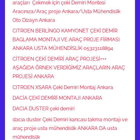
araçları Çekmek için çeki Demiri Montesi
,
Aracınıza/Araç proje Ankara/Usta Mühendislik
e
Oto Dizayn Ankara
n
u
CITROEN BERLİNGO KAMYONET ÇEKİ DEMİR
y
BAGLAMA MONTAJI VE ARAÇ PROJE FİRMASI
g
ANKARA USTA MÜHENDİSLİK 05323118894
u
CİTROEN ÇEKİ DEMİRİ ARAÇ PROJESİ+++
n
AŞAĞIDA ÖRNEK VERDİĞİMİZ ARAÇLARIN ARAÇ
ö
PROJESİ ANKARA
d
e
CITROEN XSARA Çeki Demiri Montaj Ankara
m
DACİA ÇEKİ DEMİRİ MONTAJI ANKARA
e
DACIA DUSTER çeki demiri
v
e
dacıa duster Çeki Demiri kancası takma montajı ve
t
araç proje usta mühendislik ANKARA DA usta
a
mühendislik