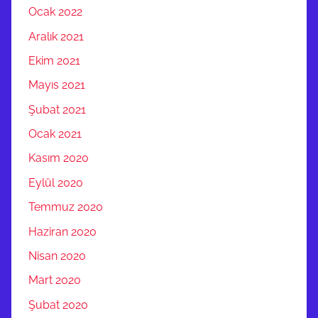
S
Ocak 2022
I
Aralık 2021
M
Ekim 2021
O
Mayıs 2021
N
T
Şubat 2021
A
Ocak 2021
J
Kasım 2020
I
,
Eylül 2020
Ç
Temmuz 2020
e
Haziran 2020
k
i
Nisan 2020
K
Mart 2020
a
Şubat 2020
n