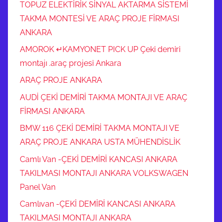
E
TOPUZ ELEKTİRİK SİNYAL AKTARMA SİSTEMİ
K
TAKMA MONTESİ VE ARAÇ PROJE FİRMASI
İ
ANKARA
K
AMOROK ↵KAMYONET PICK UP Çeki demiri
A
montajı .araç projesi Ankara
N
C
ARAÇ PROJE ANKARA
A
AUDİ ÇEKİ DEMİRİ TAKMA MONTAJI VE ARAÇ
S
FİRMASI ANKARA
I
BMW 116 ÇEKİ DEMİRİ TAKMA MONTAJI VE
,
ARAÇ PROJE ANKARA USTA MÜHENDİSLİK
Ç
E
Camlı Van -ÇEKİ DEMİRİ KANCASI ANKARA
K
TAKILMASI MONTAJI ANKARA VOLKSWAGEN
İ
Panel Van
T
Camlıvan -ÇEKİ DEMİRİ KANCASI ANKARA
O
TAKILMASI MONTAJI ANKARA
P