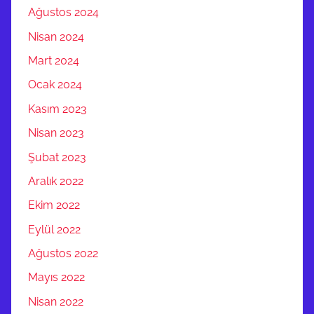
Ağustos 2024
i
d
Nisan 2024
e
Mart 2024
m
Ocak 2024
i
r
Kasım 2023
i
Nisan 2023
,
Şubat 2023
Ç
E
Aralık 2022
K
Ekim 2022
İ
Eylül 2022
K
A
Ağustos 2022
N
Mayıs 2022
C
Nisan 2022
A