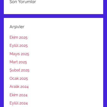
O
Son Yorumlar
H
A
K
,
Arşivler
Ç
Ekim 2025
E
K
Eylül 2025
İ
Mayıs 2025
D
Mart 2025
E
M
Şubat 2025
İ
Ocak 2025
R
Aralık 2024
,
Ç
Ekim 2024
e
Eylül 2024
k