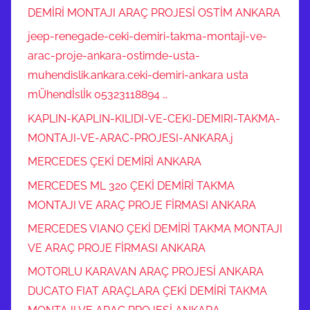
,
DEMİRİ MONTAJI ARAÇ PROJESİ OSTİM ANKARA
F
jeep-renegade-ceki-demiri-takma-montaji-ve-
A
arac-proje-ankara-ostimde-usta-
R
muhendislik.ankara.ceki-demiri-ankara usta
K
mÜhendİslİk 05323118894 …
O
P
KAPLIN-KAPLIN-KILIDI-VE-CEKI-DEMIRI-TAKMA-
,
MONTAJI-VE-ARAC-PROJESI-ANKARA.j
G
MERCEDES ÇEKİ DEMİRİ ANKARA
D
MERCEDES ML 320 ÇEKİ DEMİRİ TAKMA
W
MONTAJI VE ARAÇ PROJE FİRMASI ANKARA
Ç
E
MERCEDES VIANO ÇEKİ DEMİRİ TAKMA MONTAJI
K
VE ARAÇ PROJE FİRMASI ANKARA
İ
MOTORLU KARAVAN ARAÇ PROJESİ ANKARA
D
DUCATO FIAT ARAÇLARA ÇEKİ DEMİRİ TAKMA
E