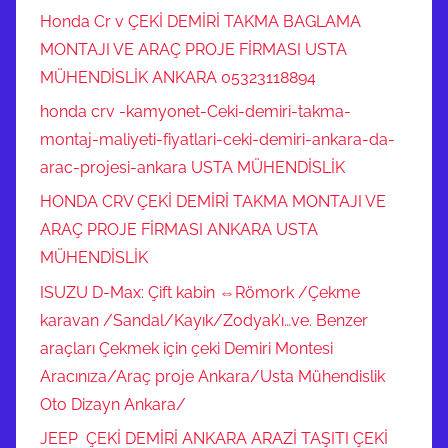
"
Honda Cr v ÇEKİ DEMİRİ TAKMA BAGLAMA
b
MONTAJI VE ARAÇ PROJE FİRMASI USTA
e
MÜHENDİSLİK ANKARA 05323118894
l
honda crv -kamyonet-Ceki-demiri-takma-
g
montaj-maliyeti-fiyatlari-ceki-demiri-ankara-da-
e
arac-projesi-ankara USTA MÜHENDİSLİK
l
HONDA CRV ÇEKİ DEMİRİ TAKMA MONTAJI VE
i
d
ARAÇ PROJE FİRMASI ANKARA USTA
i
MÜHENDİSLİK
r
ISUZU D-Max: Çift kabin ⇔Römork /Çekme
.
karavan /Sandal/Kayık/Zodyak’ı…ve. Benzer
S
araçları Çekmek için çeki Demiri Montesi
a
Aracınıza/Araç proje Ankara/Usta Mühendislik
t
Oto Dizayn Ankara/
ı
ş
JEEP ÇEKİ DEMİRİ ANKARA ARAZİ TAŞITI ÇEKİ