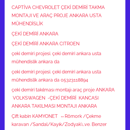
U
CAPTİVA CHEVROLET ÇEKİ DEMİRİ TAKMA
Z
MONTAJI VE ARAÇ PROJE ANKARA USTA
U
MÜHENDİSLİK
,
ÇEKİ DEMİRİ ANKARA
C
ÇEKİ DEMİRİ ANKARA CITROEN
R
V
çeki demiri projesi. çeki demiri ankara usta
Ç
mühendislik ankara da
E
çeki demiri projesi. çeki demiri ankara usta
K
mühendislik ankara da 05323118894
İ
çeki demiri takılması montajı araç proje ANKARA
D
E
VOLKSWAGEN -ÇEKİ DEMİRİ KANCASI
M
ANKARA TAKILMASI MONTAJI ANKARA
İ
Çift kabin KAMYONET ⇔Römork /Çekme
R
karavan /Sandal/Kayık/Zodyak’ı…ve. Benzer
İ