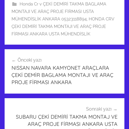
Honda Cr v ÇEKİ DEMİRİ TAKMA BAGLAMA
MONTAJI VE ARAÇ PROJE FİRMASI USTA
MÜHENDİSLİK ANKARA 05323118894
,
HONDA CRV
ÇEKİ DEMİRİ TAKMA MONTAJI VE ARAÇ PROJE
FİRMASI ANKARA USTA MÜHENDİSLİK
A
Yazı
n
Önceki yazı
dolaşımı
k
NISSAN NAVARA KAMYONET ARAÇLARA
a
ÇEKİ DEMİR BAGLAMA MONTAJI VE ARAÇ
r
PROJE FİRMASI ANKARA
a
d
a
ç
Sonraki yazı
SUBARU ÇEKİ DEMİRİ TAKMA MONTAJ VE
e
ARAÇ PROJE FİRMASI ANKARA USTA
k