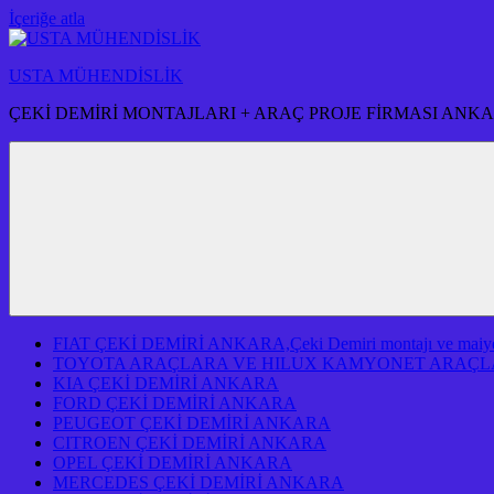
İçeriğe atla
USTA MÜHENDİSLİK
ÇEKİ DEMİRİ MONTAJLARI + ARAÇ PROJE FİRMASI ANK
FIAT ÇEKİ DEMİRİ ANKARA,Çeki Demiri montajı ve maiyeti f
TOYOTA ARAÇLARA VE HILUX KAMYONET ARAÇLA
KIA ÇEKİ DEMİRİ ANKARA
FORD ÇEKİ DEMİRİ ANKARA
PEUGEOT ÇEKİ DEMİRİ ANKARA
CITROEN ÇEKİ DEMİRİ ANKARA
OPEL ÇEKİ DEMİRİ ANKARA
MERCEDES ÇEKİ DEMİRİ ANKARA