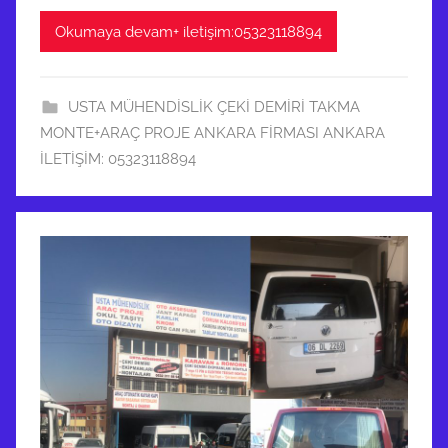
Okumaya devam+ iletişim:05323118894
USTA MÜHENDİSLİK ÇEKİ DEMİRİ TAKMA
MONTE+ARAÇ PROJE ANKARA FİRMASI ANKARA
İLETİŞİM: 05323118894