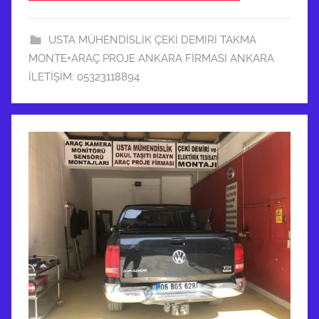
USTA MÜHENDİSLİK ÇEKİ DEMİRİ TAKMA
MONTE+ARAÇ PROJE ANKARA FİRMASI ANKARA
İLETİŞİM: 05323118894