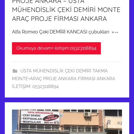
PROJE ANKARA – USTA
MÜHENDİSLİK ÇEKİ DEMİRİ MONTE
ARAÇ PROJE FİRMASI ANKARA
Alfa Romeo Çeki DEMİRİ KANCASI çubukları »⇔
Okumaya devam+ iletişim:05323118894
USTA MÜHENDİSLİK ÇEKİ DEMİRİ TAKMA
MONTE+ARAÇ PROJE ANKARA FİRMASI ANKARA
İLETİŞİM: 05323118894