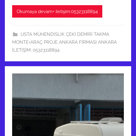
Okumaya devam+ iletişim:05323118894
USTA MÜHENDİSLİK ÇEKİ DEMİRİ TAKMA
MONTE+ARAÇ PROJE ANKARA FİRMASI ANKARA
İLETİŞİM: 05323118894