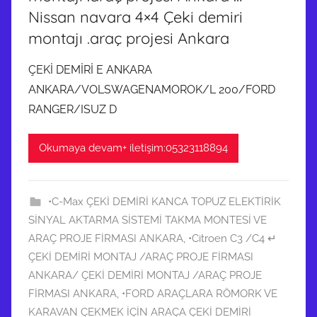
Nissan navara 4×4 Çeki demiri
montajı .araç projesi Ankara
ÇEKİ DEMİRİ E ANKARA
ANKARA/VOLSWAGENAMOROK/L 200/FORD
RANGER/ISUZ D
Okumaya devam+ iletişim:05323118894
•C-Max ÇEKİ DEMİRİ KANCA TOPUZ ELEKTİRİK
SİNYAL AKTARMA SİSTEMİ TAKMA MONTESİ VE
ARAÇ PROJE FİRMASI ANKARA
,
•Citroen C3 /C4 ↵
ÇEKİ DEMİRİ MONTAJ /ARAÇ PROJE FİRMASI
ANKARA/ ÇEKİ DEMİRİ MONTAJ /ARAÇ PROJE
FİRMASI ANKARA
,
•FORD ARAÇLARA RÖMORK VE
KARAVAN ÇEKMEK İÇİN ARAÇA ÇEKİ DEMİRİ