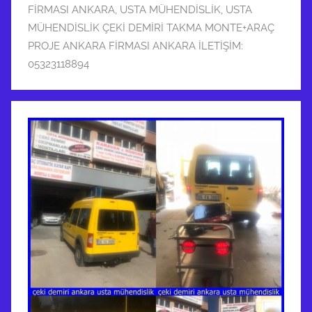
FİRMASI ANKARA
,
USTA MÜHENDİSLİK
,
USTA
MÜHENDİSLİK ÇEKİ DEMİRİ TAKMA MONTE+ARAÇ
PROJE ANKARA FİRMASI ANKARA İLETİŞİM:
05323118894