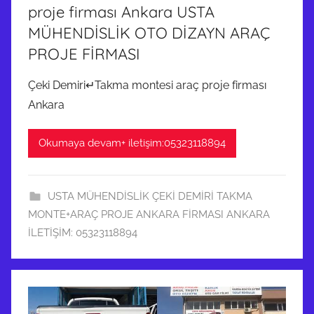
proje firması Ankara USTA
MÜHENDİSLİK OTO DİZAYN ARAÇ
PROJE FİRMASI
Çeki Demiri↵Takma montesi araç proje firması
Ankara
Okumaya devam+ iletişim:05323118894
USTA MÜHENDİSLİK ÇEKİ DEMİRİ TAKMA
MONTE+ARAÇ PROJE ANKARA FİRMASI ANKARA
İLETİŞİM: 05323118894