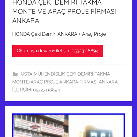
HONDA ÇEKİ DEMİRİ TAKMA
MONTE VE ARAÇ PROJE FİRMASI
ANKARA
HONDA Çeki Demiri ANKARA + Araç Proje
Okumaya devam+ iletişim:05323118894
USTA MÜHENDİSLİK ÇEKİ DEMİRİ TAKMA
MONTE+ARAÇ PROJE ANKARA FİRMASI ANKARA
İLETİŞİM: 05323118894