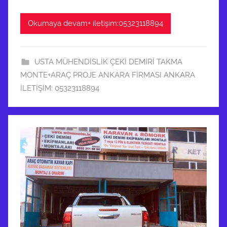
Okumaya devam+ iletişim:05323118894
USTA MÜHENDİSLİK ÇEKİ DEMİRİ TAKMA
MONTE+ARAÇ PROJE ANKARA FİRMASI ANKARA
İLETİŞİM: 05323118894