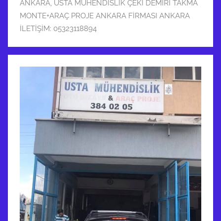
ANKARA
,
USTA MÜHENDİSLİK ÇEKİ DEMİRİ TAKMA
MONTE+ARAÇ PROJE ANKARA FİRMASI ANKARA
İLETİŞİM: 05323118894