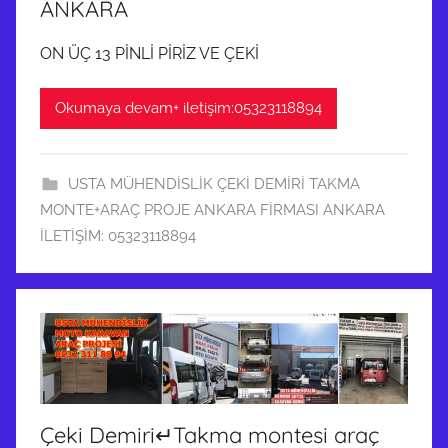
ANKARA
ON ÜÇ 13 PİNLİ PİRİZ VE ÇEKİ
Okumaya devam+ iletişim:05323118894
USTA MÜHENDİSLİK ÇEKİ DEMİRİ TAKMA
MONTE+ARAÇ PROJE ANKARA FİRMASI ANKARA
İLETİŞİM: 05323118894
Çeki Demiri↵Takma montesi araç