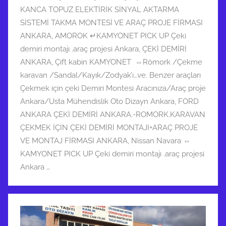
KANCA TOPUZ ELEKTİRİK SİNYAL AKTARMA
SİSTEMİ TAKMA MONTESİ VE ARAÇ PROJE FİRMASI
ANKARA
,
AMOROK ↵KAMYONET PICK UP Çeki
demiri montajı .araç projesi Ankara
,
ÇEKİ DEMİRİ
ANKARA
,
Çift kabin KAMYONET ⇔Römork /Çekme
karavan /Sandal/Kayık/Zodyak’ı…ve. Benzer araçları
Çekmek için çeki Demiri Montesi Aracınıza/Araç proje
Ankara/Usta Mühendislik Oto Dizayn Ankara
,
FORD
ANKARA ÇEKİ DEMİRİ ANKARA.-ROMORK.KARAVAN
ÇEKMEK İÇİN ÇEKİ DEMİRİ MONTAJI+ARAÇ PROJE
VE MONTAJ FİRMASI ANKARA
,
Nissan Navara ⇔
KAMYONET PICK UP Çeki demiri montajı .araç projesi
Ankara …