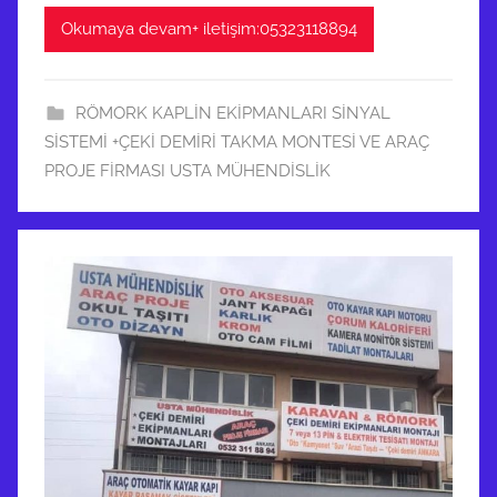
Okumaya devam+ iletişim:05323118894
RÖMORK KAPLİN EKİPMANLARI SİNYAL
SİSTEMİ +ÇEKİ DEMİRİ TAKMA MONTESİ VE ARAÇ
PROJE FİRMASI USTA MÜHENDİSLİK