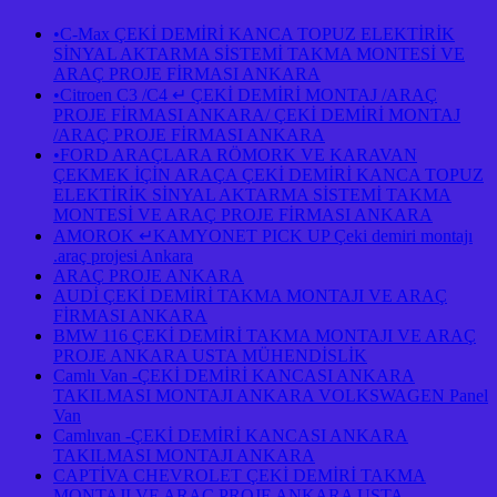
•C-Max ÇEKİ DEMİRİ KANCA TOPUZ ELEKTİRİK
SİNYAL AKTARMA SİSTEMİ TAKMA MONTESİ VE
ARAÇ PROJE FİRMASI ANKARA
•Citroen C3 /C4 ↵ ÇEKİ DEMİRİ MONTAJ /ARAÇ
PROJE FİRMASI ANKARA/ ÇEKİ DEMİRİ MONTAJ
/ARAÇ PROJE FİRMASI ANKARA
•FORD ARAÇLARA RÖMORK VE KARAVAN
ÇEKMEK İÇİN ARAÇA ÇEKİ DEMİRİ KANCA TOPUZ
ELEKTİRİK SİNYAL AKTARMA SİSTEMİ TAKMA
MONTESİ VE ARAÇ PROJE FİRMASI ANKARA
AMOROK ↵KAMYONET PICK UP Çeki demiri montajı
.araç projesi Ankara
ARAÇ PROJE ANKARA
AUDİ ÇEKİ DEMİRİ TAKMA MONTAJI VE ARAÇ
FİRMASI ANKARA
BMW 116 ÇEKİ DEMİRİ TAKMA MONTAJI VE ARAÇ
PROJE ANKARA USTA MÜHENDİSLİK
Camlı Van -ÇEKİ DEMİRİ KANCASI ANKARA
TAKILMASI MONTAJI ANKARA VOLKSWAGEN Panel
Van
Camlıvan -ÇEKİ DEMİRİ KANCASI ANKARA
TAKILMASI MONTAJI ANKARA
CAPTİVA CHEVROLET ÇEKİ DEMİRİ TAKMA
MONTAJI VE ARAÇ PROJE ANKARA USTA