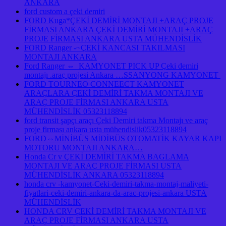
ANKARA
ford custom a çeki demiri
FORD Kuga*ÇEKİ DEMİRİ MONTAJI +ARAÇ PROJE
FİRMASI ANKARA ÇEKİ DEMİRİ MONTAJI +ARAÇ
PROJE FİRMASI ANKARA USTA MÜHENDİSLİK
FORD Ranger -~ÇEKİ KANCASI TAKILMASI
MONTAJI ANKARA
Ford Ranger ⇔ KAMYONET PICK UP Çeki demiri
montajı .araç projesi Ankara …SSANYONG KAMYONET
FORD TOURNEO CONNEECT KAMYONET
ARAÇLARA ÇEKİ DEMİRİ TAKMA MONTAJI VE
ARAÇ PROJE FİRMASI ANKARA USTA
MÜHENDİSLİK 05323118894
ford transit şapçı araçı Çeki Demiri takma Montajı ve araç
proje firması ankara usta mühendislik05323118894
FORD⇔MİNİBÜS MİDİBÜS OTOMATİK KAYAR KAPI
MOTORU MONTAJI ANKARA…
Honda Cr v ÇEKİ DEMİRİ TAKMA BAGLAMA
MONTAJI VE ARAÇ PROJE FİRMASI USTA
MÜHENDİSLİK ANKARA 05323118894
honda crv -kamyonet-Ceki-demiri-takma-montaj-maliyeti-
fiyatlari-ceki-demiri-ankara-da-arac-projesi-ankara USTA
MÜHENDİSLİK
HONDA CRV ÇEKİ DEMİRİ TAKMA MONTAJI VE
ARAÇ PROJE FİRMASI ANKARA USTA