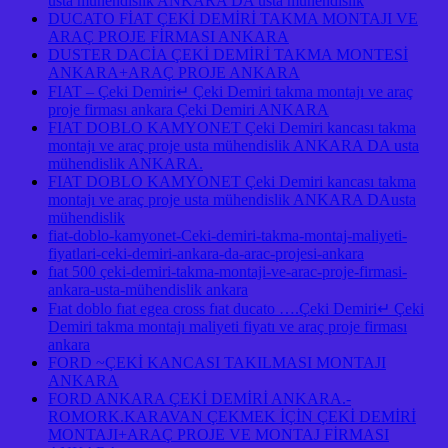
usta mühendislik ANKARA DA usta mühendislik
DUCATO FİAT ÇEKİ DEMİRİ TAKMA MONTAJI VE
ARAÇ PROJE FİRMASI ANKARA
DUSTER DACİA ÇEKİ DEMİRİ TAKMA MONTESİ
ANKARA+ARAÇ PROJE ANKARA
FIAT – Çeki Demiri↵ Çeki Demiri takma montajı ve araç
proje firması ankara Çeki Demiri ANKARA
FIAT DOBLO KAMYONET Çeki Demiri kancası takma
montajı ve araç proje usta mühendislik ANKARA DA usta
mühendislik ANKARA.
FIAT DOBLO KAMYONET Çeki Demiri kancası takma
montajı ve araç proje usta mühendislik ANKARA DAusta
mühendislik
fiat-doblo-kamyonet-Ceki-demiri-takma-montaj-maliyeti-
fiyatlari-ceki-demiri-ankara-da-arac-projesi-ankara
fıat 500 çeki-demiri-takma-montaji-ve-arac-proje-firmasi-
ankara-usta-mühendislik ankara
Fıat doblo fıat egea cross fıat ducato ….Çeki Demiri↵ Çeki
Demiri takma montajı maliyeti fiyatı ve araç proje firması
ankara
FORD ~ÇEKİ KANCASI TAKILMASI MONTAJI
ANKARA
FORD ANKARA ÇEKİ DEMİRİ ANKARA.-
ROMORK.KARAVAN ÇEKMEK İÇİN ÇEKİ DEMİRİ
MONTAJI+ARAÇ PROJE VE MONTAJ FİRMASI