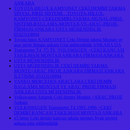
ANKARA
TOYOTA HILUX KAMYONET ÇEKİ DEMİRİ TAKMA
SİNYAL PİRİZ SİSTEMİ…TOYOTA-HILUX-
KAMYONET-CEKI-DEMIRI-TAKMA-SIGNAL-PIRIZ-
SISTEMI-BAGLAMA-MONTAJI-VE-ARAC-PROJE-
FİRMASI-ANKARA USTA MÜHENDİSLİK
05323118894
Toyota hılux KAMYONET Çeki Demiri takma Montajı ve
araç proje firması ankara Usta mühendislik ANKARA DA
Transporter T4 T5 T6 VOLSWAGEN ~ÇEKİ KANCASI
TAKILMASI MONTAJI ANKARA FİRMASI ANKARA
USTA MÜHENDİSLİK
USTA MÜHENDİSLİK ÇEKİ DEMİRİ TAKMA
MONTE+ARAÇ PROJE ANKARA FİRMASI ANKARA
İLETİŞİM: 05323118894
VANEO MERCEDES ARAÇLARA ÇEKİ DEMİR
BAGLAMA MONTAJI VE ARAÇ PROJE FİRMASI
ANKARA USTA MÜHENDİSLİK
Volkswagen Amarok Çeki demiri Montajı +ARAÇ PROJE
Ankara
VOLKSWAGEN Transporter T4 1991-1996 ~ÇEKİ
DEMİRİ KANCASI TAKILMASI MONTAJI ANKARA
x5 bmw Çeki demiri kancası takma montajı fiyatı projesi
ankara usta mühendislik