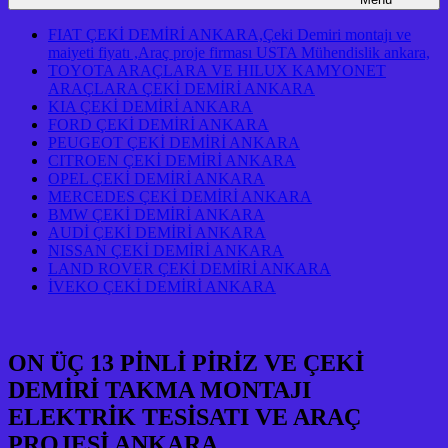
FIAT ÇEKİ DEMİRİ ANKARA,Çeki Demiri montajı ve
maiyeti fiyatı ,Araç proje firması USTA Mühendislik ankara,
TOYOTA ARAÇLARA VE HILUX KAMYONET
ARAÇLARA ÇEKİ DEMİRİ ANKARA
KIA ÇEKİ DEMİRİ ANKARA
FORD ÇEKİ DEMİRİ ANKARA
PEUGEOT ÇEKİ DEMİRİ ANKARA
CITROEN ÇEKİ DEMİRİ ANKARA
OPEL ÇEKİ DEMİRİ ANKARA
MERCEDES ÇEKİ DEMİRİ ANKARA
BMW ÇEKİ DEMİRİ ANKARA
AUDİ ÇEKİ DEMİRİ ANKARA
NISSAN ÇEKİ DEMİRİ ANKARA
LAND ROVER ÇEKİ DEMİRİ ANKARA
İVEKO ÇEKİ DEMİRİ ANKARA
ON ÜÇ 13 PİNLİ PİRİZ VE ÇEKİ
DEMİRİ TAKMA MONTAJI
ELEKTRİK TESİSATI VE ARAÇ
PROJESİ ANKARA