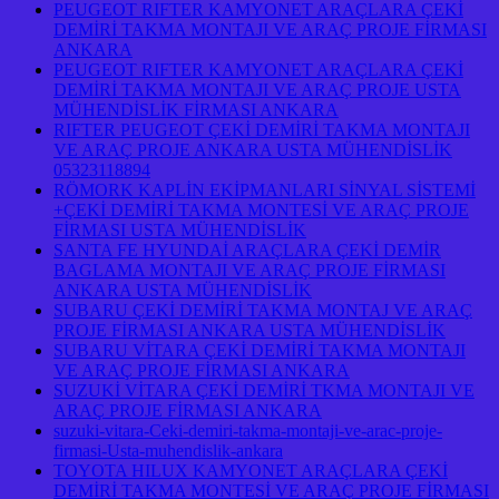
PEUGEOT RIFTER KAMYONET ARAÇLARA ÇEKİ
DEMİRİ TAKMA MONTAJI VE ARAÇ PROJE FİRMASI
ANKARA
PEUGEOT RIFTER KAMYONET ARAÇLARA ÇEKİ
DEMİRİ TAKMA MONTAJI VE ARAÇ PROJE USTA
MÜHENDİSLİK FİRMASI ANKARA
RIFTER PEUGEOT ÇEKİ DEMİRİ TAKMA MONTAJI
VE ARAÇ PROJE ANKARA USTA MÜHENDİSLİK
05323118894
RÖMORK KAPLİN EKİPMANLARI SİNYAL SİSTEMİ
+ÇEKİ DEMİRİ TAKMA MONTESİ VE ARAÇ PROJE
FİRMASI USTA MÜHENDİSLİK
SANTA FE HYUNDAİ ARAÇLARA ÇEKİ DEMİR
BAGLAMA MONTAJI VE ARAÇ PROJE FİRMASI
ANKARA USTA MÜHENDİSLİK
SUBARU ÇEKİ DEMİRİ TAKMA MONTAJ VE ARAÇ
PROJE FİRMASI ANKARA USTA MÜHENDİSLİK
SUBARU VİTARA ÇEKİ DEMİRİ TAKMA MONTAJI
VE ARAÇ PROJE FİRMASI ANKARA
SUZUKİ VİTARA ÇEKİ DEMİRİ TKMA MONTAJI VE
ARAÇ PROJE FİRMASI ANKARA
suzuki-vitara-Ceki-demiri-takma-montaji-ve-arac-proje-
firmasi-Usta-muhendislik-ankara
TOYOTA HILUX KAMYONET ARAÇLARA ÇEKİ
DEMİRİ TAKMA MONTESİ VE ARAÇ PROJE FİRMASI