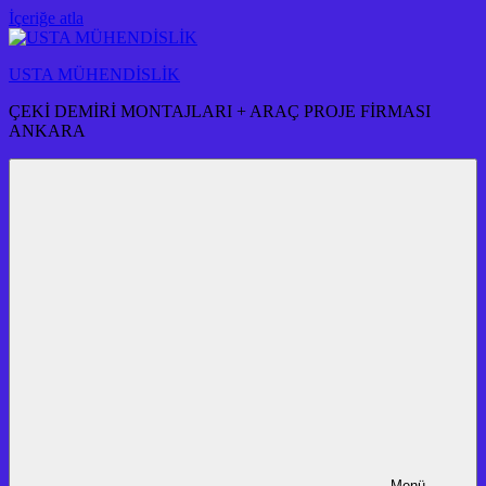
İçeriğe atla
USTA MÜHENDİSLİK
ÇEKİ DEMİRİ MONTAJLARI + ARAÇ PROJE FİRMASI
ANKARA
Menü