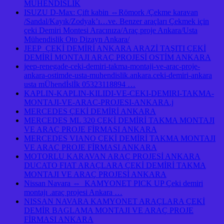
MÜHENDİSLİK
ISUZU D-Max: Çift kabin ⇔Römork /Çekme karavan
/Sandal/Kayık/Zodyak’ı…ve. Benzer araçları Çekmek için
çeki Demiri Montesi Aracınıza/Araç proje Ankara/Usta
Mühendislik Oto Dizayn Ankara/
JEEP ÇEKİ DEMİRİ ANKARA ARAZİ TAŞITI ÇEKİ
DEMİRİ MONTAJI ARAÇ PROJESİ OSTİM ANKARA
jeep-renegade-ceki-demiri-takma-montaji-ve-arac-proje-
ankara-ostimde-usta-muhendislik.ankara.ceki-demiri-ankara
usta mÜhendİslİk 05323118894 …
KAPLIN-KAPLIN-KILIDI-VE-CEKI-DEMIRI-TAKMA-
MONTAJI-VE-ARAC-PROJESI-ANKARA.j
MERCEDES ÇEKİ DEMİRİ ANKARA
MERCEDES ML 320 ÇEKİ DEMİRİ TAKMA MONTAJI
VE ARAÇ PROJE FİRMASI ANKARA
MERCEDES VIANO ÇEKİ DEMİRİ TAKMA MONTAJI
VE ARAÇ PROJE FİRMASI ANKARA
MOTORLU KARAVAN ARAÇ PROJESİ ANKARA
DUCATO FIAT ARAÇLARA ÇEKİ DEMİRİ TAKMA
MONTAJI VE ARAÇ PROJESİ ANKARA
Nissan Navara ⇔ KAMYONET PICK UP Çeki demiri
montajı .araç projesi Ankara …
NISSAN NAVARA KAMYONET ARAÇLARA ÇEKİ
DEMİR BAGLAMA MONTAJI VE ARAÇ PROJE
FİRMASI ANKARA