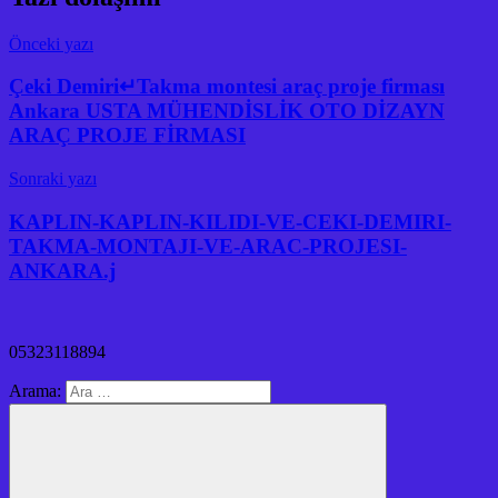
Önceki yazı
Çeki Demiri↵Takma montesi araç proje firması
Ankara USTA MÜHENDİSLİK OTO DİZAYN
ARAÇ PROJE FİRMASI
Sonraki yazı
KAPLIN-KAPLIN-KILIDI-VE-CEKI-DEMIRI-
TAKMA-MONTAJI-VE-ARAC-PROJESI-
ANKARA.j
05323118894
Arama: