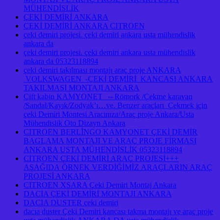
MÜHENDİSLİK
ÇEKİ DEMİRİ ANKARA
ÇEKİ DEMİRİ ANKARA CITROEN
çeki demiri projesi. çeki demiri ankara usta mühendislik
ankara da
çeki demiri projesi. çeki demiri ankara usta mühendislik
ankara da 05323118894
çeki demiri takılması montajı araç proje ANKARA
VOLKSWAGEN -ÇEKİ DEMİRİ KANCASI ANKARA
TAKILMASI MONTAJI ANKARA
Çift kabin KAMYONET ⇔Römork /Çekme karavan
/Sandal/Kayık/Zodyak’ı…ve. Benzer araçları Çekmek için
çeki Demiri Montesi Aracınıza/Araç proje Ankara/Usta
Mühendislik Oto Dizayn Ankara
CITROEN BERLİNGO KAMYONET ÇEKİ DEMİR
BAGLAMA MONTAJI VE ARAÇ PROJE FİRMASI
ANKARA USTA MÜHENDİSLİK 05323118894
CİTROEN ÇEKİ DEMİRİ ARAÇ PROJESİ+++
AŞAĞIDA ÖRNEK VERDİĞİMİZ ARAÇLARIN ARAÇ
PROJESİ ANKARA
CITROEN XSARA Çeki Demiri Montaj Ankara
DACİA ÇEKİ DEMİRİ MONTAJI ANKARA
DACIA DUSTER çeki demiri
dacıa duster Çeki Demiri kancası takma montajı ve araç proje