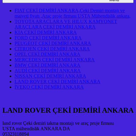
FIAT ÇEKİ DEMİRİ ANKARA,Çeki Demiri montajı ve
maiyeti fiyatı ,Araç proje firması USTA Mühendislik ankara,
TOYOTA ARAÇLARA VE HILUX KAMYONET
ARAÇLARA ÇEKİ DEMİRİ ANKARA
KIA ÇEKİ DEMİRİ ANKARA
FORD ÇEKİ DEMİRİ ANKARA
PEUGEOT ÇEKİ DEMİRİ ANKARA
CITROEN ÇEKİ DEMİRİ ANKARA
OPEL ÇEKİ DEMİRİ ANKARA
MERCEDES ÇEKİ DEMİRİ ANKARA
BMW ÇEKİ DEMİRİ ANKARA
AUDİ ÇEKİ DEMİRİ ANKARA
NISSAN ÇEKİ DEMİRİ ANKARA
LAND ROVER ÇEKİ DEMİRİ ANKARA
İVEKO ÇEKİ DEMİRİ ANKARA
LAND ROVER ÇEKİ DEMİRİ ANKARA
land rover Çeki demiri takma montajı ve araç proje firması
USTA mühendislik ANKARA DA
05323118894