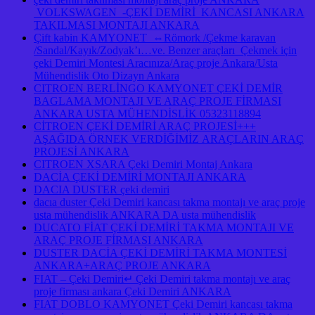
VOLKSWAGEN -ÇEKİ DEMİRİ KANCASI ANKARA
TAKILMASI MONTAJI ANKARA
Çift kabin KAMYONET ⇔Römork /Çekme karavan
/Sandal/Kayık/Zodyak’ı…ve. Benzer araçları Çekmek için
çeki Demiri Montesi Aracınıza/Araç proje Ankara/Usta
Mühendislik Oto Dizayn Ankara
CITROEN BERLİNGO KAMYONET ÇEKİ DEMİR
BAGLAMA MONTAJI VE ARAÇ PROJE FİRMASI
ANKARA USTA MÜHENDİSLİK 05323118894
CİTROEN ÇEKİ DEMİRİ ARAÇ PROJESİ+++
AŞAĞIDA ÖRNEK VERDİĞİMİZ ARAÇLARIN ARAÇ
PROJESİ ANKARA
CITROEN XSARA Çeki Demiri Montaj Ankara
DACİA ÇEKİ DEMİRİ MONTAJI ANKARA
DACIA DUSTER çeki demiri
dacıa duster Çeki Demiri kancası takma montajı ve araç proje
usta mühendislik ANKARA DA usta mühendislik
DUCATO FİAT ÇEKİ DEMİRİ TAKMA MONTAJI VE
ARAÇ PROJE FİRMASI ANKARA
DUSTER DACİA ÇEKİ DEMİRİ TAKMA MONTESİ
ANKARA+ARAÇ PROJE ANKARA
FIAT – Çeki Demiri↵ Çeki Demiri takma montajı ve araç
proje firması ankara Çeki Demiri ANKARA
FIAT DOBLO KAMYONET Çeki Demiri kancası takma