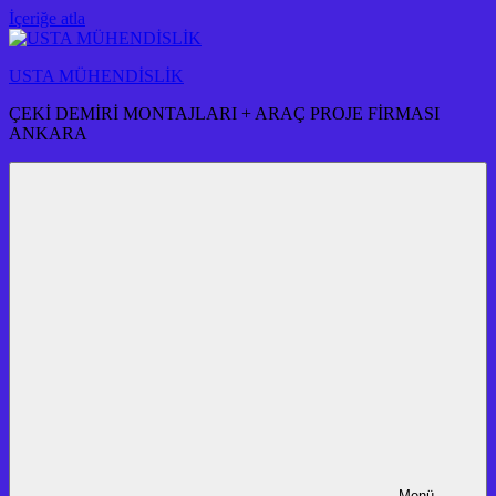
İçeriğe atla
USTA MÜHENDİSLİK
ÇEKİ DEMİRİ MONTAJLARI + ARAÇ PROJE FİRMASI
ANKARA
Menü