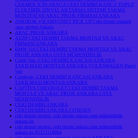
ÇEKMEK İÇİN ARAÇA ÇEKİ DEMİRİ KANCA TOPUZ
ELEKTİRİK SİNYAL AKTARMA SİSTEMİ TAKMA
MONTESİ VE ARAÇ PROJE FİRMASI ANKARA
AMOROK ↵KAMYONET PICK UP Çeki demiri montajı
.araç projesi Ankara
ARAÇ PROJE ANKARA
AUDİ ÇEKİ DEMİRİ TAKMA MONTAJI VE ARAÇ
FİRMASI ANKARA
BMW 116 ÇEKİ DEMİRİ TAKMA MONTAJI VE ARAÇ
PROJE ANKARA USTA MÜHENDİSLİK
Camlı Van -ÇEKİ DEMİRİ KANCASI ANKARA
TAKILMASI MONTAJI ANKARA VOLKSWAGEN Panel
Van
Camlıvan -ÇEKİ DEMİRİ KANCASI ANKARA
TAKILMASI MONTAJI ANKARA
CAPTİVA CHEVROLET ÇEKİ DEMİRİ TAKMA
MONTAJI VE ARAÇ PROJE ANKARA USTA
MÜHENDİSLİK
ÇEKİ DEMİRİ ANKARA
ÇEKİ DEMİRİ ANKARA CITROEN
çeki demiri projesi. çeki demiri ankara usta mühendislik
ankara da
çeki demiri projesi. çeki demiri ankara usta mühendislik
ankara da 05323118894
çeki demiri takılması montajı araç proje ANKARA