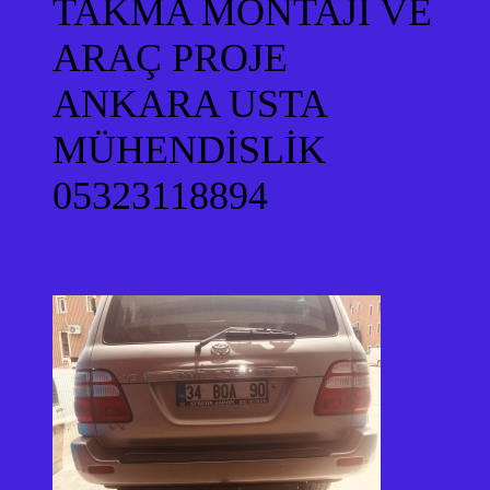
TAKMA MONTAJI VE
ARAÇ PROJE
ANKARA USTA
MÜHENDİSLİK
05323118894