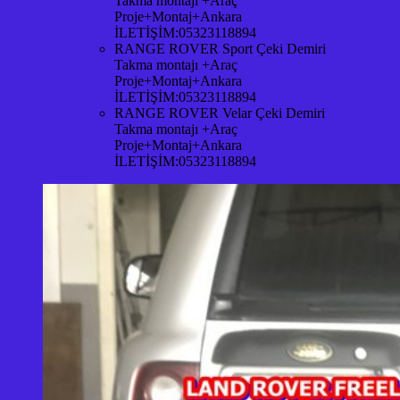
Takma montajı +Araç
Proje+Montaj+Ankara
İLETİŞİM:05323118894
RANGE ROVER Sport Çeki Demiri
Takma montajı +Araç
Proje+Montaj+Ankara
İLETİŞİM:05323118894
RANGE ROVER Velar Çeki Demiri
Takma montajı +Araç
Proje+Montaj+Ankara
İLETİŞİM:05323118894