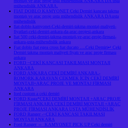
montajı ve araç proje usta mühendislik ANKARA DA usta
mühendislik ANKARA.
FIAT DOBLO KAMYONET Çeki Demiri kancası takma
montajı ve araç proje usta mühendislik ANKARA DAusta
mühendislik
fiat-doblo-kamyonet-Ceki-demiri-takma-montaj-maliyeti-
fiyatlari-ceki-demiri-ankara-da-arac-projesi-ankara
fıat 500 çeki-demiri-takma-montaji-ve-arac-proje-firmasi-
ankara-usta-mühendislik ankara
Fıat doblo fıat egea cross fıat ducato ….Çeki Demiri↵ Çeki
Demiri takma montajı maliyeti fiyatı ve araç proje firması
ankara
FORD ~ÇEKİ KANCASI TAKILMASI MONTAJI
ANKARA
FORD ANKARA ÇEKİ DEMİRİ ANKARA.-
ROMORK.KARAVAN ÇEKMEK İÇİN ÇEKİ DEMİRİ
MONTAJI+ARAÇ PROJE VE MONTAJ FİRMASI
ANKARA
ford custom a çeki demiri
FORD Kuga*ÇEKİ DEMİRİ MONTAJI +ARAÇ PROJE
FİRMASI ANKARA ÇEKİ DEMİRİ MONTAJI +ARAÇ
PROJE FİRMASI ANKARA USTA MÜHENDİSLİK
FORD Ranger -~ÇEKİ KANCASI TAKILMASI
MONTAJI ANKARA
Ford Ranger ⇔ KAMYONET PICK UP Çeki demiri