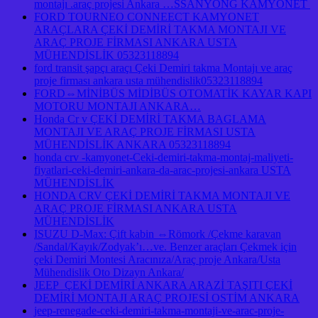
montajı .araç projesi Ankara …SSANYONG KAMYONET
FORD TOURNEO CONNEECT KAMYONET
ARAÇLARA ÇEKİ DEMİRİ TAKMA MONTAJI VE
ARAÇ PROJE FİRMASI ANKARA USTA
MÜHENDİSLİK 05323118894
ford transit şapçı araçı Çeki Demiri takma Montajı ve araç
proje firması ankara usta mühendislik05323118894
FORD⇔MİNİBÜS MİDİBÜS OTOMATİK KAYAR KAPI
MOTORU MONTAJI ANKARA…
Honda Cr v ÇEKİ DEMİRİ TAKMA BAGLAMA
MONTAJI VE ARAÇ PROJE FİRMASI USTA
MÜHENDİSLİK ANKARA 05323118894
honda crv -kamyonet-Ceki-demiri-takma-montaj-maliyeti-
fiyatlari-ceki-demiri-ankara-da-arac-projesi-ankara USTA
MÜHENDİSLİK
HONDA CRV ÇEKİ DEMİRİ TAKMA MONTAJI VE
ARAÇ PROJE FİRMASI ANKARA USTA
MÜHENDİSLİK
ISUZU D-Max: Çift kabin ⇔Römork /Çekme karavan
/Sandal/Kayık/Zodyak’ı…ve. Benzer araçları Çekmek için
çeki Demiri Montesi Aracınıza/Araç proje Ankara/Usta
Mühendislik Oto Dizayn Ankara/
JEEP ÇEKİ DEMİRİ ANKARA ARAZİ TAŞITI ÇEKİ
DEMİRİ MONTAJI ARAÇ PROJESİ OSTİM ANKARA
jeep-renegade-ceki-demiri-takma-montaji-ve-arac-proje-