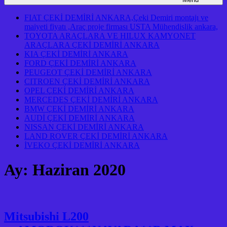
FIAT ÇEKİ DEMİRİ ANKARA,Çeki Demiri montajı ve
maiyeti fiyatı ,Araç proje firması USTA Mühendislik ankara,
TOYOTA ARAÇLARA VE HILUX KAMYONET
ARAÇLARA ÇEKİ DEMİRİ ANKARA
KIA ÇEKİ DEMİRİ ANKARA
FORD ÇEKİ DEMİRİ ANKARA
PEUGEOT ÇEKİ DEMİRİ ANKARA
CITROEN ÇEKİ DEMİRİ ANKARA
OPEL ÇEKİ DEMİRİ ANKARA
MERCEDES ÇEKİ DEMİRİ ANKARA
BMW ÇEKİ DEMİRİ ANKARA
AUDİ ÇEKİ DEMİRİ ANKARA
NISSAN ÇEKİ DEMİRİ ANKARA
LAND ROVER ÇEKİ DEMİRİ ANKARA
İVEKO ÇEKİ DEMİRİ ANKARA
Ay:
Haziran 2020
Mitsubishi L200