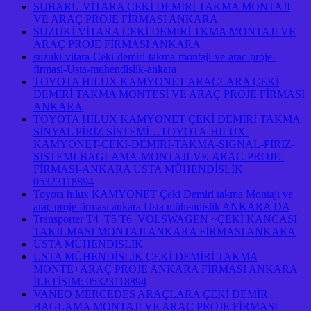
SUBARU VİTARA ÇEKİ DEMİRİ TAKMA MONTAJI
VE ARAÇ PROJE FİRMASI ANKARA
SUZUKİ VİTARA ÇEKİ DEMİRİ TKMA MONTAJI VE
ARAÇ PROJE FİRMASI ANKARA
suzuki-vitara-Ceki-demiri-takma-montaji-ve-arac-proje-
firmasi-Usta-muhendislik-ankara
TOYOTA HILUX KAMYONET ARAÇLARA ÇEKİ
DEMİRİ TAKMA MONTESİ VE ARAÇ PROJE FİRMASI
ANKARA
TOYOTA HILUX KAMYONET ÇEKİ DEMİRİ TAKMA
SİNYAL PİRİZ SİSTEMİ…TOYOTA-HILUX-
KAMYONET-CEKI-DEMIRI-TAKMA-SIGNAL-PIRIZ-
SISTEMI-BAGLAMA-MONTAJI-VE-ARAC-PROJE-
FİRMASI-ANKARA USTA MÜHENDİSLİK
05323118894
Toyota hılux KAMYONET Çeki Demiri takma Montajı ve
araç proje firması ankara Usta mühendislik ANKARA DA
Transporter T4 T5 T6 VOLSWAGEN ~ÇEKİ KANCASI
TAKILMASI MONTAJI ANKARA FİRMASI ANKARA
USTA MÜHENDİSLİK
USTA MÜHENDİSLİK ÇEKİ DEMİRİ TAKMA
MONTE+ARAÇ PROJE ANKARA FİRMASI ANKARA
İLETİŞİM: 05323118894
VANEO MERCEDES ARAÇLARA ÇEKİ DEMİR
BAGLAMA MONTAJI VE ARAÇ PROJE FİRMASI