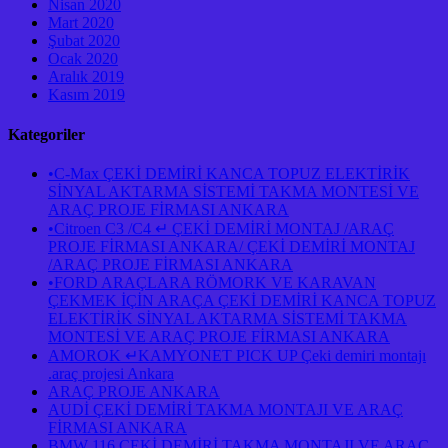
Nisan 2020
Mart 2020
Şubat 2020
Ocak 2020
Aralık 2019
Kasım 2019
Kategoriler
•C-Max ÇEKİ DEMİRİ KANCA TOPUZ ELEKTİRİK
SİNYAL AKTARMA SİSTEMİ TAKMA MONTESİ VE
ARAÇ PROJE FİRMASI ANKARA
•Citroen C3 /C4 ↵ ÇEKİ DEMİRİ MONTAJ /ARAÇ
PROJE FİRMASI ANKARA/ ÇEKİ DEMİRİ MONTAJ
/ARAÇ PROJE FİRMASI ANKARA
•FORD ARAÇLARA RÖMORK VE KARAVAN
ÇEKMEK İÇİN ARAÇA ÇEKİ DEMİRİ KANCA TOPUZ
ELEKTİRİK SİNYAL AKTARMA SİSTEMİ TAKMA
MONTESİ VE ARAÇ PROJE FİRMASI ANKARA
AMOROK ↵KAMYONET PICK UP Çeki demiri montajı
.araç projesi Ankara
ARAÇ PROJE ANKARA
AUDİ ÇEKİ DEMİRİ TAKMA MONTAJI VE ARAÇ
FİRMASI ANKARA
BMW 116 ÇEKİ DEMİRİ TAKMA MONTAJI VE ARAÇ