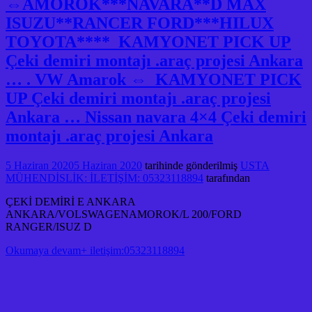
⇔AMOROK***NAVARA**D MAX
ISUZU**RANCER FORD***HILUX
TOYOTA**** KAMYONET PICK UP
Çeki demiri montajı .araç projesi Ankara
… . VW Amarok ⇔ KAMYONET PICK
UP Çeki demiri montajı .araç projesi
Ankara … Nissan navara 4×4 Çeki demiri
montajı .araç projesi Ankara
5 Haziran 2020
5 Haziran 2020
tarihinde gönderilmiş
USTA
MÜHENDİSLİK: İLETİŞİM: 05323118894
tarafından
ÇEKİ DEMİRİ E ANKARA
ANKARA/VOLSWAGENAMOROK/L 200/FORD
RANGER/ISUZ D
Okumaya devam+ iletişim:05323118894