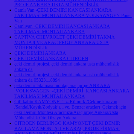
PROJE ANKARA USTA MÜHENDİSLİK
Camlı Van -ÇEKİ DEMİRİ KANCASI ANKARA
TAKILMASI MONTAJI ANKARA VOLKSWAGEN Panel
Van
Camlıvan -ÇEKİ DEMİRİ KANCASI ANKARA
TAKILMASI MONTAJI ANKARA
CAPTİVA CHEVROLET ÇEKİ DEMİRİ TAKMA
MONTAJI VE ARAÇ PROJE ANKARA USTA
MÜHENDİSLİK
ÇEKİ DEMİRİ ANKARA
ÇEKİ DEMİRİ ANKARA CITROEN
çeki demiri projesi. çeki demiri ankara usta mühendislik
ankara da
çeki demiri projesi. çeki demiri ankara usta mühendislik
ankara da 05323118894
çeki demiri takılması montajı araç proje ANKARA
VOLKSWAGEN -ÇEKİ DEMİRİ KANCASI ANKARA
TAKILMASI MONTAJI ANKARA
Çift kabin KAMYONET ⇔Römork /Çekme karavan
/Sandal/Kayık/Zodyak’ı…ve. Benzer araçları Çekmek için
çeki Demiri Montesi Aracınıza/Araç proje Ankara/Usta
Mühendislik Oto Dizayn Ankara
CITROEN BERLİNGO KAMYONET ÇEKİ DEMİR
BAGLAMA MONTAJI VE ARAÇ PROJE FİRMASI
ANKARA USTA MÜHENDİSLİK 05323118894