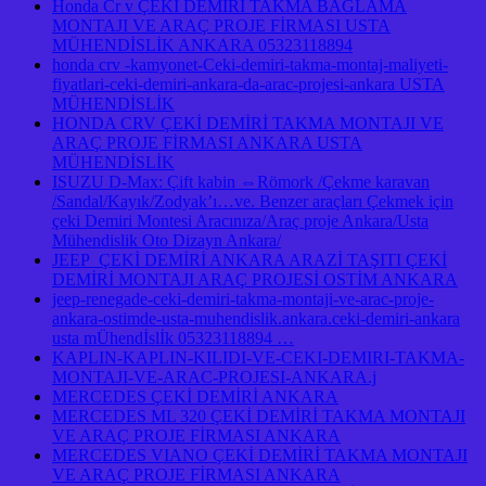
Honda Cr v ÇEKİ DEMİRİ TAKMA BAGLAMA
MONTAJI VE ARAÇ PROJE FİRMASI USTA
MÜHENDİSLİK ANKARA 05323118894
honda crv -kamyonet-Ceki-demiri-takma-montaj-maliyeti-
fiyatlari-ceki-demiri-ankara-da-arac-projesi-ankara USTA
MÜHENDİSLİK
HONDA CRV ÇEKİ DEMİRİ TAKMA MONTAJI VE
ARAÇ PROJE FİRMASI ANKARA USTA
MÜHENDİSLİK
ISUZU D-Max: Çift kabin ⇔Römork /Çekme karavan
/Sandal/Kayık/Zodyak’ı…ve. Benzer araçları Çekmek için
çeki Demiri Montesi Aracınıza/Araç proje Ankara/Usta
Mühendislik Oto Dizayn Ankara/
JEEP ÇEKİ DEMİRİ ANKARA ARAZİ TAŞITI ÇEKİ
DEMİRİ MONTAJI ARAÇ PROJESİ OSTİM ANKARA
jeep-renegade-ceki-demiri-takma-montaji-ve-arac-proje-
ankara-ostimde-usta-muhendislik.ankara.ceki-demiri-ankara
usta mÜhendİslİk 05323118894 …
KAPLIN-KAPLIN-KILIDI-VE-CEKI-DEMIRI-TAKMA-
MONTAJI-VE-ARAC-PROJESI-ANKARA.j
MERCEDES ÇEKİ DEMİRİ ANKARA
MERCEDES ML 320 ÇEKİ DEMİRİ TAKMA MONTAJI
VE ARAÇ PROJE FİRMASI ANKARA
MERCEDES VIANO ÇEKİ DEMİRİ TAKMA MONTAJI
VE ARAÇ PROJE FİRMASI ANKARA