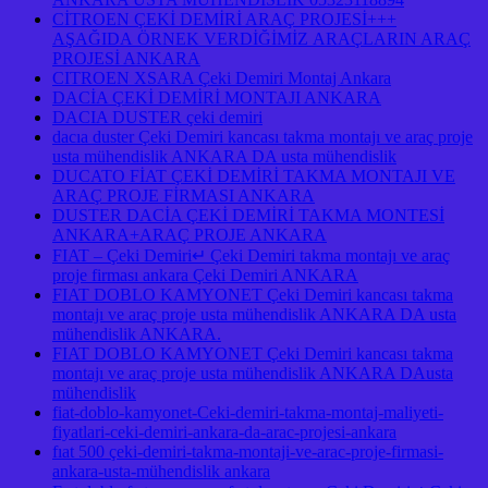
CİTROEN ÇEKİ DEMİRİ ARAÇ PROJESİ+++
AŞAĞIDA ÖRNEK VERDİĞİMİZ ARAÇLARIN ARAÇ
PROJESİ ANKARA
CITROEN XSARA Çeki Demiri Montaj Ankara
DACİA ÇEKİ DEMİRİ MONTAJI ANKARA
DACIA DUSTER çeki demiri
dacıa duster Çeki Demiri kancası takma montajı ve araç proje
usta mühendislik ANKARA DA usta mühendislik
DUCATO FİAT ÇEKİ DEMİRİ TAKMA MONTAJI VE
ARAÇ PROJE FİRMASI ANKARA
DUSTER DACİA ÇEKİ DEMİRİ TAKMA MONTESİ
ANKARA+ARAÇ PROJE ANKARA
FIAT – Çeki Demiri↵ Çeki Demiri takma montajı ve araç
proje firması ankara Çeki Demiri ANKARA
FIAT DOBLO KAMYONET Çeki Demiri kancası takma
montajı ve araç proje usta mühendislik ANKARA DA usta
mühendislik ANKARA.
FIAT DOBLO KAMYONET Çeki Demiri kancası takma
montajı ve araç proje usta mühendislik ANKARA DAusta
mühendislik
fiat-doblo-kamyonet-Ceki-demiri-takma-montaj-maliyeti-
fiyatlari-ceki-demiri-ankara-da-arac-projesi-ankara
fıat 500 çeki-demiri-takma-montaji-ve-arac-proje-firmasi-
ankara-usta-mühendislik ankara