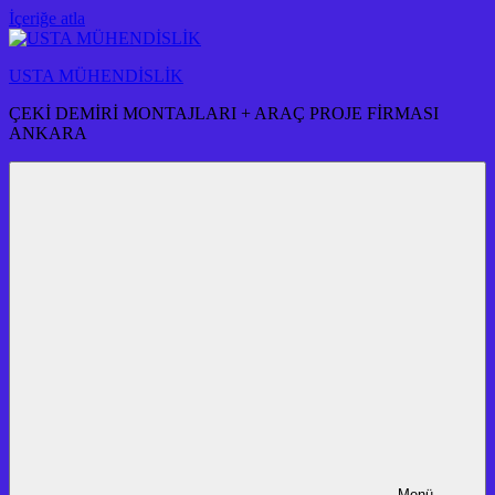
İçeriğe atla
USTA MÜHENDİSLİK
ÇEKİ DEMİRİ MONTAJLARI + ARAÇ PROJE FİRMASI
ANKARA
Menü