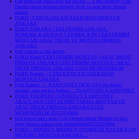
Fıat doblo fıat egea cross fıat ducato ….Çeki Demiri↵ Çeki
Demiri takma montajı maliyeti fiyatı ve araç proje firması
ankara
FORD ~ÇEKİ KANCASI TAKILMASI MONTAJI
ANKARA
FORD ANKARA ÇEKİ DEMİRİ ANKARA.-
ROMORK.KARAVAN ÇEKMEK İÇİN ÇEKİ DEMİRİ
MONTAJI+ARAÇ PROJE VE MONTAJ FİRMASI
ANKARA
ford custom a çeki demiri
FORD Kuga*ÇEKİ DEMİRİ MONTAJI +ARAÇ PROJE
FİRMASI ANKARA ÇEKİ DEMİRİ MONTAJI +ARAÇ
PROJE FİRMASI ANKARA USTA MÜHENDİSLİK
FORD Ranger -~ÇEKİ KANCASI TAKILMASI
MONTAJI ANKARA
Ford Ranger ⇔ KAMYONET PICK UP Çeki demiri
montajı .araç projesi Ankara …SSANYONG KAMYONET
FORD TOURNEO CONNEECT KAMYONET
ARAÇLARA ÇEKİ DEMİRİ TAKMA MONTAJI VE
ARAÇ PROJE FİRMASI ANKARA USTA
MÜHENDİSLİK 05323118894
ford transit şapçı araçı Çeki Demiri takma Montajı ve araç
proje firması ankara usta mühendislik05323118894
FORD⇔MİNİBÜS MİDİBÜS OTOMATİK KAYAR KAPI
MOTORU MONTAJI ANKARA…