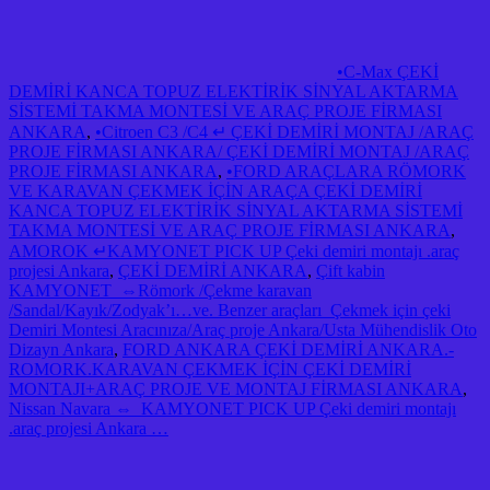
•C-Max ÇEKİ
DEMİRİ KANCA TOPUZ ELEKTİRİK SİNYAL AKTARMA
SİSTEMİ TAKMA MONTESİ VE ARAÇ PROJE FİRMASI
ANKARA
,
•Citroen C3 /C4 ↵ ÇEKİ DEMİRİ MONTAJ /ARAÇ
PROJE FİRMASI ANKARA/ ÇEKİ DEMİRİ MONTAJ /ARAÇ
PROJE FİRMASI ANKARA
,
•FORD ARAÇLARA RÖMORK
VE KARAVAN ÇEKMEK İÇİN ARAÇA ÇEKİ DEMİRİ
KANCA TOPUZ ELEKTİRİK SİNYAL AKTARMA SİSTEMİ
TAKMA MONTESİ VE ARAÇ PROJE FİRMASI ANKARA
,
AMOROK ↵KAMYONET PICK UP Çeki demiri montajı .araç
projesi Ankara
,
ÇEKİ DEMİRİ ANKARA
,
Çift kabin
KAMYONET ⇔Römork /Çekme karavan
/Sandal/Kayık/Zodyak’ı…ve. Benzer araçları Çekmek için çeki
Demiri Montesi Aracınıza/Araç proje Ankara/Usta Mühendislik Oto
Dizayn Ankara
,
FORD ANKARA ÇEKİ DEMİRİ ANKARA.-
ROMORK.KARAVAN ÇEKMEK İÇİN ÇEKİ DEMİRİ
MONTAJI+ARAÇ PROJE VE MONTAJ FİRMASI ANKARA
,
Nissan Navara ⇔ KAMYONET PICK UP Çeki demiri montajı
.araç projesi Ankara …