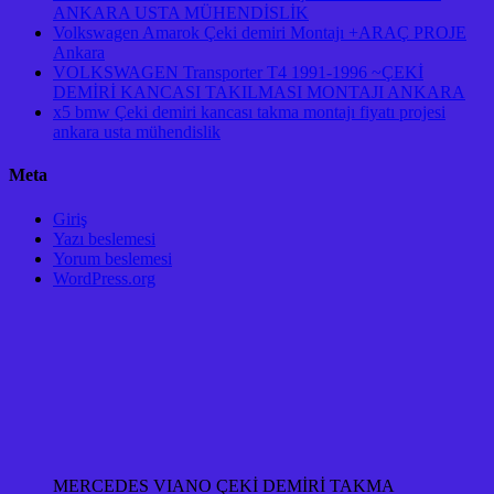
ANKARA USTA MÜHENDİSLİK
Volkswagen Amarok Çeki demiri Montajı +ARAÇ PROJE
Ankara
VOLKSWAGEN Transporter T4 1991-1996 ~ÇEKİ
DEMİRİ KANCASI TAKILMASI MONTAJI ANKARA
x5 bmw Çeki demiri kancası takma montajı fiyatı projesi
ankara usta mühendislik
Meta
Giriş
Yazı beslemesi
Yorum beslemesi
WordPress.org
MERCEDES VIANO ÇEKİ DEMİRİ TAKMA