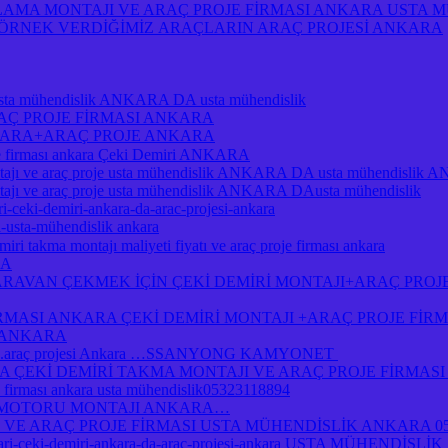
MA MONTAJI VE ARAÇ PROJE FİRMASI ANKARA USTA MÜH
A ÖRNEK VERDİĞİMİZ ARAÇLARIN ARAÇ PROJESİ ANKARA
je usta mühendislik ANKARA DA usta mühendislik
RAÇ PROJE FİRMASI ANKARA
NKARA+ARAÇ PROJE ANKARA
je firması ankara Çeki Demiri ANKARA
ı ve araç proje usta mühendislik ANKARA DA usta mühendislik
 ve araç proje usta mühendislik ANKARA DAusta mühendislik
i-ceki-demiri-ankara-da-arac-projesi-ankara
a-usta-mühendislik ankara
ri takma montajı maliyeti fiyatı ve araç proje firması ankara
RA
RAVAN ÇEKMEK İÇİN ÇEKİ DEMİRİ MONTAJI+ARAÇ PROJ
İRMASI ANKARA ÇEKİ DEMİRİ MONTAJI +ARAÇ PROJE Fİ
I ANKARA
jı .araç projesi Ankara …SSANYONG KAMYONET
Kİ DEMİRİ TAKMA MONTAJI VE ARAÇ PROJE FİRMASI A
je firması ankara usta mühendislik05323118894
 MOTORU MONTAJI ANKARA…
 VE ARAÇ PROJE FİRMASI USTA MÜHENDİSLİK ANKARA 05
atlari-ceki-demiri-ankara-da-arac-projesi-ankara USTA MÜHENDİSLİK