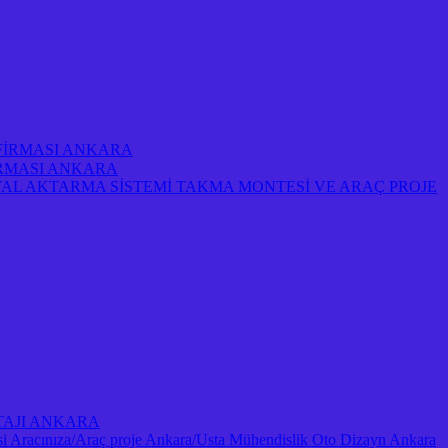
 FİRMASI ANKARA
FİRMASI ANKARA
AL AKTARMA SİSTEMİ TAKMA MONTESİ VE ARAÇ PROJE
NTAJI ANKARA
Aracınıza/Araç proje Ankara/Usta Mühendislik Oto Dizayn Ankara