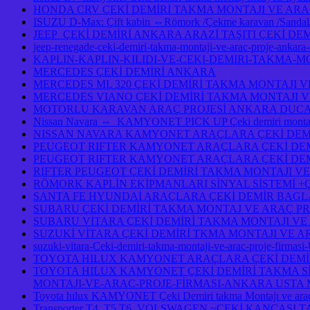
HONDA CRV ÇEKİ DEMİRİ TAKMA MONTAJI VE ARA
ISUZU D-Max: Çift kabin ⇔Römork /Çekme karavan /Sandal/Ka
JEEP ÇEKİ DEMİRİ ANKARA ARAZİ TAŞITI ÇEKİ DE
jeep-renegade-ceki-demiri-takma-montaji-ve-arac-proje-ankar
KAPLIN-KAPLIN-KILIDI-VE-CEKI-DEMIRI-TAKMA-M
MERCEDES ÇEKİ DEMİRİ ANKARA
MERCEDES ML 320 ÇEKİ DEMİRİ TAKMA MONTAJI V
MERCEDES VIANO ÇEKİ DEMİRİ TAKMA MONTAJI V
MOTORLU KARAVAN ARAÇ PROJESİ ANKARA DUCAT
Nissan Navara ⇔ KAMYONET PICK UP Çeki demiri montajı 
NISSAN NAVARA KAMYONET ARAÇLARA ÇEKİ DEMİ
PEUGEOT RIFTER KAMYONET ARAÇLARA ÇEKİ DEM
PEUGEOT RIFTER KAMYONET ARAÇLARA ÇEKİ DEM
RIFTER PEUGEOT ÇEKİ DEMİRİ TAKMA MONTAJI VE
RÖMORK KAPLİN EKİPMANLARI SİNYAL SİSTEMİ +
SANTA FE HYUNDAİ ARAÇLARA ÇEKİ DEMİR BAGL
SUBARU ÇEKİ DEMİRİ TAKMA MONTAJ VE ARAÇ PR
SUBARU VİTARA ÇEKİ DEMİRİ TAKMA MONTAJI VE
SUZUKİ VİTARA ÇEKİ DEMİRİ TKMA MONTAJI VE A
suzuki-vitara-Ceki-demiri-takma-montaji-ve-arac-proje-firmasi
TOYOTA HILUX KAMYONET ARAÇLARA ÇEKİ DEMİR
TOYOTA HILUX KAMYONET ÇEKİ DEMİRİ TAKMA Sİ
MONTAJI-VE-ARAC-PROJE-FİRMASI-ANKARA USTA M
Toyota hılux KAMYONET Çeki Demiri takma Montajı ve araç
Transporter T4 T5 T6 VOLSWAGEN ~ÇEKİ KANCASI