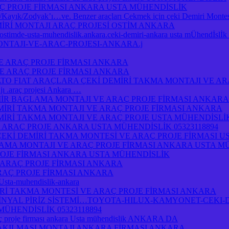
Ç PROJE FİRMASI ANKARA USTA MÜHENDİSLİK
yık/Zodyak’ı…ve. Benzer araçları Çekmek için çeki Demiri Montesi
MİRİ MONTAJI ARAÇ PROJESİ OSTİM ANKARA
a-ostimde-usta-muhendislik.ankara.ceki-demiri-ankara usta mÜhendİsl
ONTAJI-VE-ARAC-PROJESI-ANKARA.j
E ARAÇ PROJE FİRMASI ANKARA
E ARAÇ PROJE FİRMASI ANKARA
O FIAT ARAÇLARA ÇEKİ DEMİRİ TAKMA MONTAJI VE AR
.araç projesi Ankara …
R BAGLAMA MONTAJI VE ARAÇ PROJE FİRMASI ANKARA
İRİ TAKMA MONTAJI VE ARAÇ PROJE FİRMASI ANKARA
İRİ TAKMA MONTAJI VE ARAÇ PROJE USTA MÜHENDİSLİ
 ARAÇ PROJE ANKARA USTA MÜHENDİSLİK 05323118894
ÇEKİ DEMİRİ TAKMA MONTESİ VE ARAÇ PROJE FİRMASI U
AMA MONTAJI VE ARAÇ PROJE FİRMASI ANKARA USTA M
OJE FİRMASI ANKARA USTA MÜHENDİSLİK
 ARAÇ PROJE FİRMASI ANKARA
RAÇ PROJE FİRMASI ANKARA
-Usta-muhendislik-ankara
İ TAKMA MONTESİ VE ARAÇ PROJE FİRMASI ANKARA
NYAL PİRİZ SİSTEMİ…TOYOTA-HILUX-KAMYONET-CEKI-D
ÜHENDİSLİK 05323118894
 proje firması ankara Usta mühendislik ANKARA DA
 TAKILMASI MONTAJI ANKARA FİRMASI ANKARA