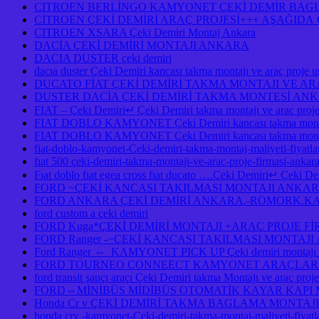
CITROEN BERLİNGO KAMYONET ÇEKİ DEMİR BAGLA
CİTROEN ÇEKİ DEMİRİ ARAÇ PROJESİ+++ AŞAĞID
CITROEN XSARA Çeki Demiri Montaj Ankara
DACİA ÇEKİ DEMİRİ MONTAJI ANKARA
DACIA DUSTER çeki demiri
dacıa duster Çeki Demiri kancası takma montajı ve araç pro
DUCATO FİAT ÇEKİ DEMİRİ TAKMA MONTAJI VE A
DUSTER DACİA ÇEKİ DEMİRİ TAKMA MONTESİ A
FIAT – Çeki Demiri↵ Çeki Demiri takma montajı ve araç pro
FIAT DOBLO KAMYONET Çeki Demiri kancası takma montaj
FIAT DOBLO KAMYONET Çeki Demiri kancası takma montajı
fiat-doblo-kamyonet-Ceki-demiri-takma-montaj-maliyeti-fiyatlar
fıat 500 çeki-demiri-takma-montaji-ve-arac-proje-firmasi-ankar
Fıat doblo fıat egea cross fıat ducato ….Çeki Demiri↵ Çeki Demi
FORD ~ÇEKİ KANCASI TAKILMASI MONTAJI ANKA
FORD ANKARA ÇEKİ DEMİRİ ANKARA.-ROMORK.KA
ford custom a çeki demiri
FORD Kuga*ÇEKİ DEMİRİ MONTAJI +ARAÇ PROJE F
FORD Ranger -~ÇEKİ KANCASI TAKILMASI MONTAJ
Ford Ranger ⇔ KAMYONET PICK UP Çeki demiri monta
FORD TOURNEO CONNEECT KAMYONET ARAÇLARA ÇE
ford transit şapçı araçı Çeki Demiri takma Montajı ve araç pro
FORD⇔MİNİBÜS MİDİBÜS OTOMATİK KAYAR KAPI
Honda Cr v ÇEKİ DEMİRİ TAKMA BAGLAMA MONTAJI
honda crv -kamyonet-Ceki-demiri-takma-montaj-maliyeti-fiy