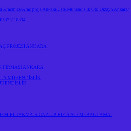
 Aracınıza/Araç proje Ankara/Usta Mühendislik Oto Dizayn Ankara/
İk 05323118894 …
AÇ PROJESİ ANKARA
K FİRMASI ANKARA
STA MÜHENDİSLİK
ÜHENDİSLİK
EMIRI-TAKMA-SIGNAL-PIRIZ-SISTEMI-BAGLAMA-