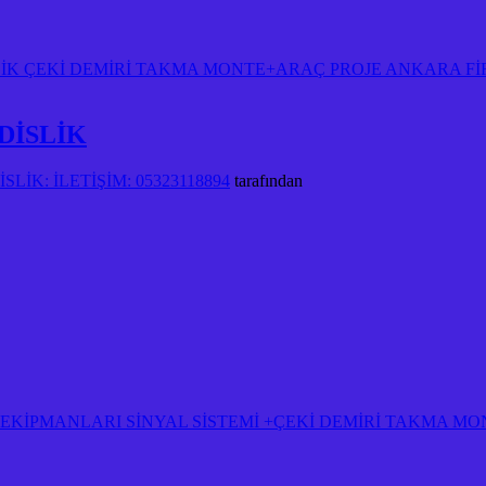
K ÇEKİ DEMİRİ TAKMA MONTE+ARAÇ PROJE ANKARA FİRM
DİSLİK
LİK: İLETİŞİM: 05323118894
tarafından
KİPMANLARI SİNYAL SİSTEMİ +ÇEKİ DEMİRİ TAKMA MON