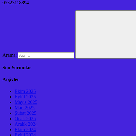
05323118894
Arama:
Son Yorumlar
Arşivler
Ekim 2025
Eylül 2025
Mayıs 2025
Mart 2025
Şubat 2025
Ocak 2025
Aralık 2024
Ekim 2024
Eylül 2024