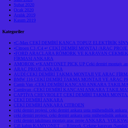
Şubat 2020
Ocak 2020
Aralık 2019
Kasım 2019
Kategoriler
•C-Max ÇEKİ DEMİRİ KANCA TOPUZ ELEKTİRİK Sİ
•Citroen C3 /C4 ↵ ÇEKİ DEMİRİ MONTAJ /ARAÇ PR
•FORD ARAÇLARA RÖMORK VE KARAVAN ÇEKMEK İÇ
FİRMASI ANKARA
AMOROK ↵KAMYONET PICK UP Çeki demiri montajı .araç 
ARAÇ PROJE ANKARA
AUDİ ÇEKİ DEMİRİ TAKMA MONTAJI VE ARAÇ FİR
BMW 116 ÇEKİ DEMİRİ TAKMA MONTAJI VE ARAÇ 
Camlı Van -ÇEKİ DEMİRİ KANCASI ANKARA TAKILM
Camlıvan -ÇEKİ DEMİRİ KANCASI ANKARA TAKILM
CAPTİVA CHEVROLET ÇEKİ DEMİRİ TAKMA MONTAJ
ÇEKİ DEMİRİ ANKARA
ÇEKİ DEMİRİ ANKARA CITROEN
çeki demiri projesi. çeki demiri ankara usta mühendislik ankara
çeki demiri projesi. çeki demiri ankara usta mühendislik anka
çeki demiri takılması montajı araç proje ANKAR
Çift kabin KAMYONET ⇔Römork /Çekme karavan /Sandal/Kayık