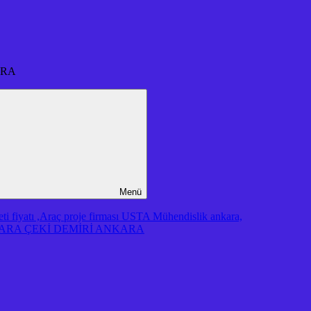
ARA
Menü
iyatı ,Araç proje firması USTA Mühendislik ankara,
RA ÇEKİ DEMİRİ ANKARA