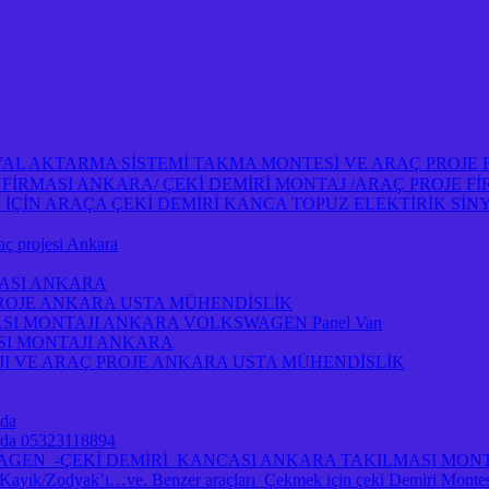
NYAL AKTARMA SİSTEMİ TAKMA MONTESİ VE ARAÇ PROJE
OJE FİRMASI ANKARA/ ÇEKİ DEMİRİ MONTAJ /ARAÇ PROJE 
İN ARAÇA ÇEKİ DEMİRİ KANCA TOPUZ ELEKTİRİK SİNY
projesi Ankara
MASI ANKARA
PROJE ANKARA USTA MÜHENDİSLİK
ASI MONTAJI ANKARA VOLKSWAGEN Panel Van
ASI MONTAJI ANKARA
I VE ARAÇ PROJE ANKARA USTA MÜHENDİSLİK
 da
ra da 05323118894
A VOLKSWAGEN -ÇEKİ DEMİRİ KANCASI ANKARA TAKILMASI MO
/Zodyak’ı…ve. Benzer araçları Çekmek için çeki Demiri Montesi 