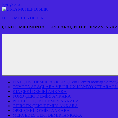
İçeriğe atla
USTA MÜHENDİSLİK
ÇEKİ DEMİRİ MONTAJLARI + ARAÇ PROJE FİRMASI ANK
FIAT ÇEKİ DEMİRİ ANKARA,Çeki Demiri montajı ve maiyeti f
TOYOTA ARAÇLARA VE HILUX KAMYONET ARAÇLA
KIA ÇEKİ DEMİRİ ANKARA
FORD ÇEKİ DEMİRİ ANKARA
PEUGEOT ÇEKİ DEMİRİ ANKARA
CITROEN ÇEKİ DEMİRİ ANKARA
OPEL ÇEKİ DEMİRİ ANKARA
MERCEDES ÇEKİ DEMİRİ ANKARA