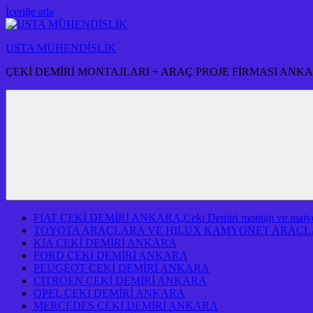
İçeriğe atla
USTA MÜHENDİSLİK
ÇEKİ DEMİRİ MONTAJLARI + ARAÇ PROJE FİRMASI ANK
FIAT ÇEKİ DEMİRİ ANKARA,Çeki Demiri montajı ve maiyeti f
TOYOTA ARAÇLARA VE HILUX KAMYONET ARAÇLA
KIA ÇEKİ DEMİRİ ANKARA
FORD ÇEKİ DEMİRİ ANKARA
PEUGEOT ÇEKİ DEMİRİ ANKARA
CITROEN ÇEKİ DEMİRİ ANKARA
OPEL ÇEKİ DEMİRİ ANKARA
MERCEDES ÇEKİ DEMİRİ ANKARA