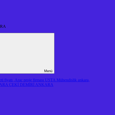
ARA
Menü
iyatı ,Araç proje firması USTA Mühendislik ankara,
RA ÇEKİ DEMİRİ ANKARA