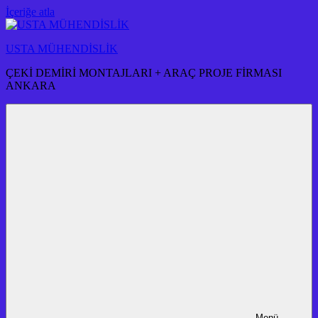
İçeriğe atla
USTA MÜHENDİSLİK
ÇEKİ DEMİRİ MONTAJLARI + ARAÇ PROJE FİRMASI
ANKARA
Menü