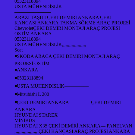
05323118894
USTA MÜHENDİSLİK
———————–
ARAZİ TAŞITI ÇEKİ DEMİRİ ANKARA ÇEKİ
KANCASI ANKARA TAKMA SÖKME ARAÇ PROJESİ
ChevroletÇEKİ DEMİRİ MONTAJI ARAÇ PROJESİ
OSTİM ANKARA
05323118894
USTA MÜHENDİSLİK,,,,,,,,,,,,,,,,,,,,
Seat
◾SKODA ARACA ÇEKİ DEMİRİ MONTAJI ARAÇ
PROJESİ OSTİM
◾ANKARA
◾05323118894
◾USTA MÜHENDİSLİK—————
◾Mitsubishi L 200
◾ÇEKİ DEMİRİ ANKARA————- ÇEKİ DEMİRİ
ANKARA
HYUNDAİ STAREX
MİNİBÜS
HYUNDAİ X35 ÇEKİ DEMİRİ ANKARA— PANELVAN
,,,,,,,,,,,,,,,,,,, ÇEKİ KANCASI ARAÇ PROJESİ ANKARA