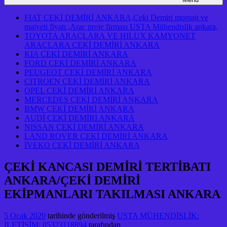
FIAT ÇEKİ DEMİRİ ANKARA,Çeki Demiri montajı ve
maiyeti fiyatı ,Araç proje firması USTA Mühendislik ankara,
TOYOTA ARAÇLARA VE HILUX KAMYONET
ARAÇLARA ÇEKİ DEMİRİ ANKARA
KIA ÇEKİ DEMİRİ ANKARA
FORD ÇEKİ DEMİRİ ANKARA
PEUGEOT ÇEKİ DEMİRİ ANKARA
CITROEN ÇEKİ DEMİRİ ANKARA
OPEL ÇEKİ DEMİRİ ANKARA
MERCEDES ÇEKİ DEMİRİ ANKARA
BMW ÇEKİ DEMİRİ ANKARA
AUDİ ÇEKİ DEMİRİ ANKARA
NISSAN ÇEKİ DEMİRİ ANKARA
LAND ROVER ÇEKİ DEMİRİ ANKARA
İVEKO ÇEKİ DEMİRİ ANKARA
ÇEKİ KANCASI DEMİRİ TERTİBATI
ANKARA/ÇEKİ DEMİRİ
EKİPMANLARI TAKILMASI ANKARA
5 Ocak 2020
tarihinde gönderilmiş
USTA MÜHENDİSLİK:
İLETİŞİM: 05323118894
tarafından