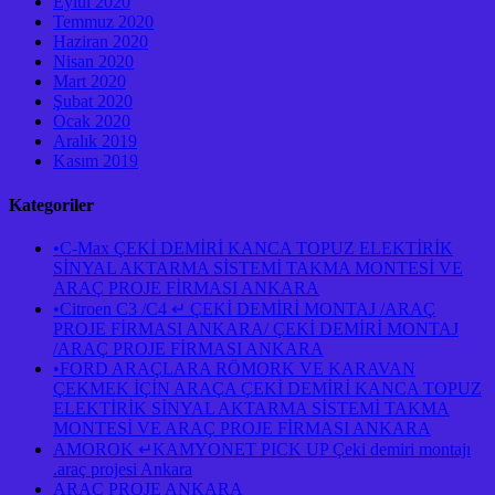
Eylül 2020
Temmuz 2020
Haziran 2020
Nisan 2020
Mart 2020
Şubat 2020
Ocak 2020
Aralık 2019
Kasım 2019
Kategoriler
•C-Max ÇEKİ DEMİRİ KANCA TOPUZ ELEKTİRİK
SİNYAL AKTARMA SİSTEMİ TAKMA MONTESİ VE
ARAÇ PROJE FİRMASI ANKARA
•Citroen C3 /C4 ↵ ÇEKİ DEMİRİ MONTAJ /ARAÇ
PROJE FİRMASI ANKARA/ ÇEKİ DEMİRİ MONTAJ
/ARAÇ PROJE FİRMASI ANKARA
•FORD ARAÇLARA RÖMORK VE KARAVAN
ÇEKMEK İÇİN ARAÇA ÇEKİ DEMİRİ KANCA TOPUZ
ELEKTİRİK SİNYAL AKTARMA SİSTEMİ TAKMA
MONTESİ VE ARAÇ PROJE FİRMASI ANKARA
AMOROK ↵KAMYONET PICK UP Çeki demiri montajı
.araç projesi Ankara
ARAÇ PROJE ANKARA