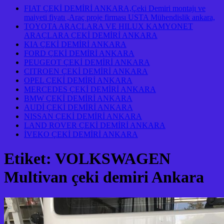
FIAT ÇEKİ DEMİRİ ANKARA,Çeki Demiri montajı ve
maiyeti fiyatı ,Araç proje firması USTA Mühendislik ankara,
TOYOTA ARAÇLARA VE HILUX KAMYONET
ARAÇLARA ÇEKİ DEMİRİ ANKARA
KIA ÇEKİ DEMİRİ ANKARA
FORD ÇEKİ DEMİRİ ANKARA
PEUGEOT ÇEKİ DEMİRİ ANKARA
CITROEN ÇEKİ DEMİRİ ANKARA
OPEL ÇEKİ DEMİRİ ANKARA
MERCEDES ÇEKİ DEMİRİ ANKARA
BMW ÇEKİ DEMİRİ ANKARA
AUDİ ÇEKİ DEMİRİ ANKARA
NISSAN ÇEKİ DEMİRİ ANKARA
LAND ROVER ÇEKİ DEMİRİ ANKARA
İVEKO ÇEKİ DEMİRİ ANKARA
Etiket:
VOLKSWAGEN
Multivan çeki demiri Ankara