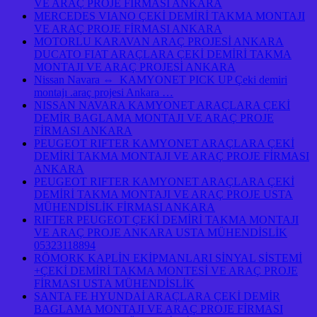
VE ARAÇ PROJE FİRMASI ANKARA
MERCEDES VIANO ÇEKİ DEMİRİ TAKMA MONTAJI
VE ARAÇ PROJE FİRMASI ANKARA
MOTORLU KARAVAN ARAÇ PROJESİ ANKARA
DUCATO FIAT ARAÇLARA ÇEKİ DEMİRİ TAKMA
MONTAJI VE ARAÇ PROJESİ ANKARA
Nissan Navara ⇔ KAMYONET PICK UP Çeki demiri
montajı .araç projesi Ankara …
NISSAN NAVARA KAMYONET ARAÇLARA ÇEKİ
DEMİR BAGLAMA MONTAJI VE ARAÇ PROJE
FİRMASI ANKARA
PEUGEOT RIFTER KAMYONET ARAÇLARA ÇEKİ
DEMİRİ TAKMA MONTAJI VE ARAÇ PROJE FİRMASI
ANKARA
PEUGEOT RIFTER KAMYONET ARAÇLARA ÇEKİ
DEMİRİ TAKMA MONTAJI VE ARAÇ PROJE USTA
MÜHENDİSLİK FİRMASI ANKARA
RIFTER PEUGEOT ÇEKİ DEMİRİ TAKMA MONTAJI
VE ARAÇ PROJE ANKARA USTA MÜHENDİSLİK
05323118894
RÖMORK KAPLİN EKİPMANLARI SİNYAL SİSTEMİ
+ÇEKİ DEMİRİ TAKMA MONTESİ VE ARAÇ PROJE
FİRMASI USTA MÜHENDİSLİK
SANTA FE HYUNDAİ ARAÇLARA ÇEKİ DEMİR
BAGLAMA MONTAJI VE ARAÇ PROJE FİRMASI