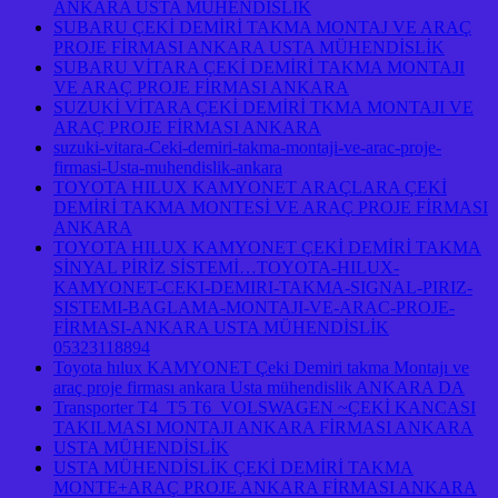
ANKARA USTA MÜHENDİSLİK
SUBARU ÇEKİ DEMİRİ TAKMA MONTAJ VE ARAÇ
PROJE FİRMASI ANKARA USTA MÜHENDİSLİK
SUBARU VİTARA ÇEKİ DEMİRİ TAKMA MONTAJI
VE ARAÇ PROJE FİRMASI ANKARA
SUZUKİ VİTARA ÇEKİ DEMİRİ TKMA MONTAJI VE
ARAÇ PROJE FİRMASI ANKARA
suzuki-vitara-Ceki-demiri-takma-montaji-ve-arac-proje-
firmasi-Usta-muhendislik-ankara
TOYOTA HILUX KAMYONET ARAÇLARA ÇEKİ
DEMİRİ TAKMA MONTESİ VE ARAÇ PROJE FİRMASI
ANKARA
TOYOTA HILUX KAMYONET ÇEKİ DEMİRİ TAKMA
SİNYAL PİRİZ SİSTEMİ…TOYOTA-HILUX-
KAMYONET-CEKI-DEMIRI-TAKMA-SIGNAL-PIRIZ-
SISTEMI-BAGLAMA-MONTAJI-VE-ARAC-PROJE-
FİRMASI-ANKARA USTA MÜHENDİSLİK
05323118894
Toyota hılux KAMYONET Çeki Demiri takma Montajı ve
araç proje firması ankara Usta mühendislik ANKARA DA
Transporter T4 T5 T6 VOLSWAGEN ~ÇEKİ KANCASI
TAKILMASI MONTAJI ANKARA FİRMASI ANKARA
USTA MÜHENDİSLİK
USTA MÜHENDİSLİK ÇEKİ DEMİRİ TAKMA
MONTE+ARAÇ PROJE ANKARA FİRMASI ANKARA