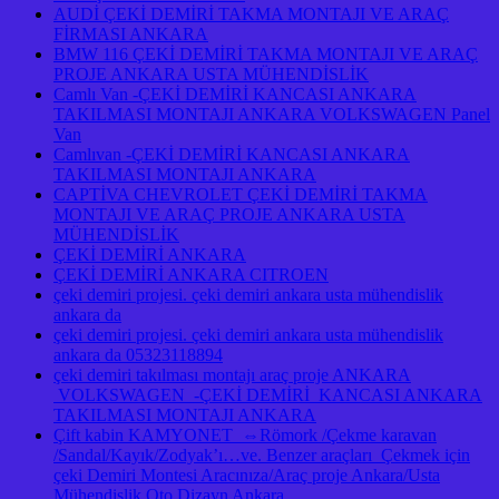
AUDİ ÇEKİ DEMİRİ TAKMA MONTAJI VE ARAÇ
FİRMASI ANKARA
BMW 116 ÇEKİ DEMİRİ TAKMA MONTAJI VE ARAÇ
PROJE ANKARA USTA MÜHENDİSLİK
Camlı Van -ÇEKİ DEMİRİ KANCASI ANKARA
TAKILMASI MONTAJI ANKARA VOLKSWAGEN Panel
Van
Camlıvan -ÇEKİ DEMİRİ KANCASI ANKARA
TAKILMASI MONTAJI ANKARA
CAPTİVA CHEVROLET ÇEKİ DEMİRİ TAKMA
MONTAJI VE ARAÇ PROJE ANKARA USTA
MÜHENDİSLİK
ÇEKİ DEMİRİ ANKARA
ÇEKİ DEMİRİ ANKARA CITROEN
çeki demiri projesi. çeki demiri ankara usta mühendislik
ankara da
çeki demiri projesi. çeki demiri ankara usta mühendislik
ankara da 05323118894
çeki demiri takılması montajı araç proje ANKARA
VOLKSWAGEN -ÇEKİ DEMİRİ KANCASI ANKARA
TAKILMASI MONTAJI ANKARA
Çift kabin KAMYONET ⇔Römork /Çekme karavan
/Sandal/Kayık/Zodyak’ı…ve. Benzer araçları Çekmek için
çeki Demiri Montesi Aracınıza/Araç proje Ankara/Usta
Mühendislik Oto Dizayn Ankara