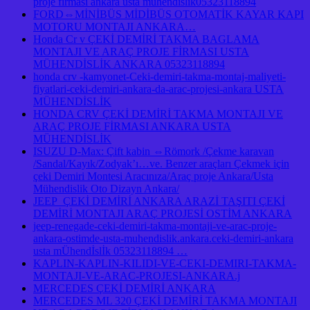
proje firması ankara usta mühendislik05323118894
FORD⇔MİNİBÜS MİDİBÜS OTOMATİK KAYAR KAPI
MOTORU MONTAJI ANKARA…
Honda Cr v ÇEKİ DEMİRİ TAKMA BAGLAMA
MONTAJI VE ARAÇ PROJE FİRMASI USTA
MÜHENDİSLİK ANKARA 05323118894
honda crv -kamyonet-Ceki-demiri-takma-montaj-maliyeti-
fiyatlari-ceki-demiri-ankara-da-arac-projesi-ankara USTA
MÜHENDİSLİK
HONDA CRV ÇEKİ DEMİRİ TAKMA MONTAJI VE
ARAÇ PROJE FİRMASI ANKARA USTA
MÜHENDİSLİK
ISUZU D-Max: Çift kabin ⇔Römork /Çekme karavan
/Sandal/Kayık/Zodyak’ı…ve. Benzer araçları Çekmek için
çeki Demiri Montesi Aracınıza/Araç proje Ankara/Usta
Mühendislik Oto Dizayn Ankara/
JEEP ÇEKİ DEMİRİ ANKARA ARAZİ TAŞITI ÇEKİ
DEMİRİ MONTAJI ARAÇ PROJESİ OSTİM ANKARA
jeep-renegade-ceki-demiri-takma-montaji-ve-arac-proje-
ankara-ostimde-usta-muhendislik.ankara.ceki-demiri-ankara
usta mÜhendİslİk 05323118894 …
KAPLIN-KAPLIN-KILIDI-VE-CEKI-DEMIRI-TAKMA-
MONTAJI-VE-ARAC-PROJESI-ANKARA.j
MERCEDES ÇEKİ DEMİRİ ANKARA
MERCEDES ML 320 ÇEKİ DEMİRİ TAKMA MONTAJI