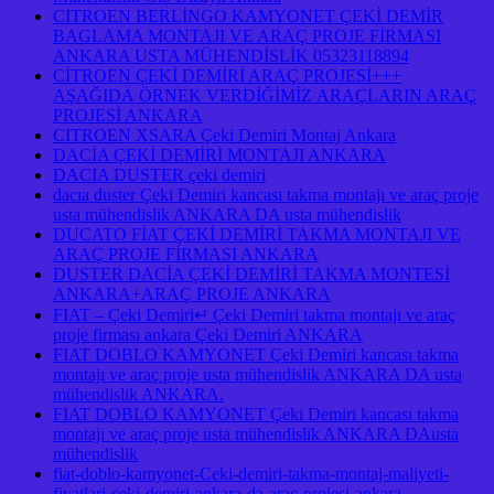
CITROEN BERLİNGO KAMYONET ÇEKİ DEMİR
BAGLAMA MONTAJI VE ARAÇ PROJE FİRMASI
ANKARA USTA MÜHENDİSLİK 05323118894
CİTROEN ÇEKİ DEMİRİ ARAÇ PROJESİ+++
AŞAĞIDA ÖRNEK VERDİĞİMİZ ARAÇLARIN ARAÇ
PROJESİ ANKARA
CITROEN XSARA Çeki Demiri Montaj Ankara
DACİA ÇEKİ DEMİRİ MONTAJI ANKARA
DACIA DUSTER çeki demiri
dacıa duster Çeki Demiri kancası takma montajı ve araç proje
usta mühendislik ANKARA DA usta mühendislik
DUCATO FİAT ÇEKİ DEMİRİ TAKMA MONTAJI VE
ARAÇ PROJE FİRMASI ANKARA
DUSTER DACİA ÇEKİ DEMİRİ TAKMA MONTESİ
ANKARA+ARAÇ PROJE ANKARA
FIAT – Çeki Demiri↵ Çeki Demiri takma montajı ve araç
proje firması ankara Çeki Demiri ANKARA
FIAT DOBLO KAMYONET Çeki Demiri kancası takma
montajı ve araç proje usta mühendislik ANKARA DA usta
mühendislik ANKARA.
FIAT DOBLO KAMYONET Çeki Demiri kancası takma
montajı ve araç proje usta mühendislik ANKARA DAusta
mühendislik
fiat-doblo-kamyonet-Ceki-demiri-takma-montaj-maliyeti-
fiyatlari-ceki-demiri-ankara-da-arac-projesi-ankara