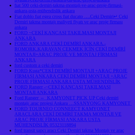
fıat 500 çeki-demiri-takma-montaji-ve-arac-proje-firmasi-
ankara-usta-mühendislik ankara
Fıat doblo fıat egea cross fıat ducato ….Çeki Demiri↵ Çeki
Demiri takma montajı maliyeti fiyatı ve araç proje firması
ankara
FORD ~ÇEKİ KANCASI TAKILMASI MONTAJI
ANKARA
FORD ANKARA ÇEKİ DEMİRİ ANKARA.-
ROMORK.KARAVAN ÇEKMEK İÇİN ÇEKİ DEMİRİ
MONTAJI+ARAÇ PROJE VE MONTAJ FİRMASI
ANKARA
ford custom a çeki demiri
FORD Kuga*ÇEKİ DEMİRİ MONTAJI +ARAÇ PROJE
FİRMASI ANKARA ÇEKİ DEMİRİ MONTAJI +ARAÇ
PROJE FİRMASI ANKARA USTA MÜHENDİSLİK
FORD Ranger -~ÇEKİ KANCASI TAKILMASI
MONTAJI ANKARA
Ford Ranger ⇔ KAMYONET PICK UP Çeki demiri
montajı .araç projesi Ankara …SSANYONG KAMYONET
FORD TOURNEO CONNEECT KAMYONET
ARAÇLARA ÇEKİ DEMİRİ TAKMA MONTAJI VE
ARAÇ PROJE FİRMASI ANKARA USTA
MÜHENDİSLİK 05323118894
ford transit şapçı araçı Çeki Demiri takma Montajı ve araç