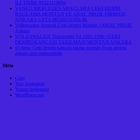
İLETİŞİM: 05323118894
VANEO MERCEDES ARAÇLARA ÇEKİ DEMİR
BAGLAMA MONTAJI VE ARAÇ PROJE FİRMASI
ANKARA USTA MÜHENDİSLİK
Volkswagen Amarok Çeki demiri Montajı +ARAÇ PROJE
Ankara
VOLKSWAGEN Transporter T4 1991-1996 ~ÇEKİ
DEMİRİ KANCASI TAKILMASI MONTAJI ANKARA
x5 bmw Çeki demiri kancası takma montajı fiyatı projesi
ankara usta mühendislik
Meta
Giriş
Yazı beslemesi
Yorum beslemesi
WordPress.org