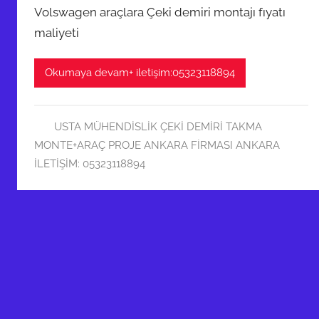
Volswagen araçlara Çeki demiri montajı fıyatı
maliyeti
Okumaya devam+ iletişim:05323118894
USTA MÜHENDİSLİK ÇEKİ DEMİRİ TAKMA
MONTE+ARAÇ PROJE ANKARA FİRMASI ANKARA
İLETİŞİM: 05323118894