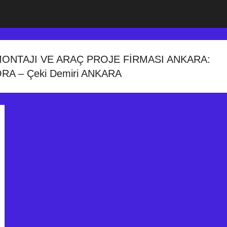
MONTAJI VE ARAÇ PROJE FİRMASI ANKARA:
RA – Çeki Demiri ANKARA