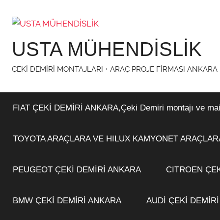
İçeriğe
atla
USTA MÜHENDİSLİK
ÇEKİ DEMİRİ MONTAJLARI + ARAÇ PROJE FİRMASI ANKARA
FIAT ÇEKİ DEMİRİ ANKARA,Çeki Demiri montajı ve maiyet
TOYOTA ARAÇLARA VE HILUX KAMYONET ARAÇLARA
PEUGEOT ÇEKİ DEMİRİ ANKARA
CITROEN ÇEK
BMW ÇEKİ DEMİRİ ANKARA
AUDİ ÇEKİ DEMİR