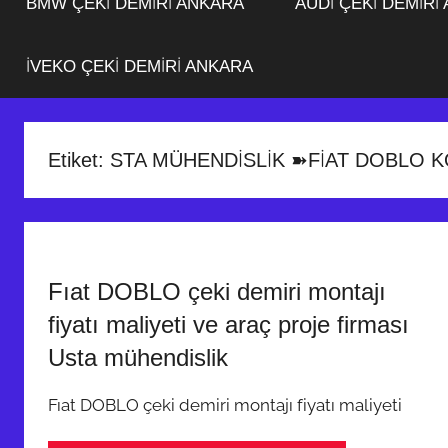
BMW ÇEKİ DEMİRİ ANKARA
AUDİ ÇEKİ DEMİRİ
İVEKO ÇEKİ DEMİRİ ANKARA
Etiket:
STA MÜHENDİSLİK ➽FİAT DOBLO 
Fıat DOBLO çeki demiri montajı
fiyatı maliyeti ve araç proje firması
Usta mühendislik
Fıat DOBLO çeki demiri montajı fiyatı maliyeti