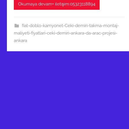
Okumaya devam+ iletişim:05323118894
fiat-doblo-kamyonet-Ceki-demiri-takma-montaj-
maliyeti-fiyatlari-ceki-demiri-ankara-da-arac-projesi-
ankara