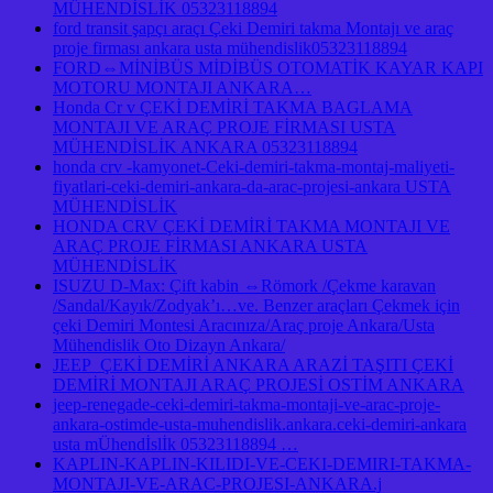
MÜHENDİSLİK 05323118894
ford transit şapçı araçı Çeki Demiri takma Montajı ve araç
proje firması ankara usta mühendislik05323118894
FORD⇔MİNİBÜS MİDİBÜS OTOMATİK KAYAR KAPI
MOTORU MONTAJI ANKARA…
Honda Cr v ÇEKİ DEMİRİ TAKMA BAGLAMA
MONTAJI VE ARAÇ PROJE FİRMASI USTA
MÜHENDİSLİK ANKARA 05323118894
honda crv -kamyonet-Ceki-demiri-takma-montaj-maliyeti-
fiyatlari-ceki-demiri-ankara-da-arac-projesi-ankara USTA
MÜHENDİSLİK
HONDA CRV ÇEKİ DEMİRİ TAKMA MONTAJI VE
ARAÇ PROJE FİRMASI ANKARA USTA
MÜHENDİSLİK
ISUZU D-Max: Çift kabin ⇔Römork /Çekme karavan
/Sandal/Kayık/Zodyak’ı…ve. Benzer araçları Çekmek için
çeki Demiri Montesi Aracınıza/Araç proje Ankara/Usta
Mühendislik Oto Dizayn Ankara/
JEEP ÇEKİ DEMİRİ ANKARA ARAZİ TAŞITI ÇEKİ
DEMİRİ MONTAJI ARAÇ PROJESİ OSTİM ANKARA
jeep-renegade-ceki-demiri-takma-montaji-ve-arac-proje-
ankara-ostimde-usta-muhendislik.ankara.ceki-demiri-ankara
usta mÜhendİslİk 05323118894 …
KAPLIN-KAPLIN-KILIDI-VE-CEKI-DEMIRI-TAKMA-
MONTAJI-VE-ARAC-PROJESI-ANKARA.j