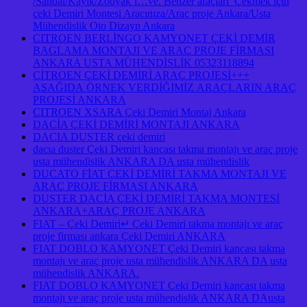
/Sandal/Kayık/Zodyak’ı…ve. Benzer araçları Çekmek için
çeki Demiri Montesi Aracınıza/Araç proje Ankara/Usta
Mühendislik Oto Dizayn Ankara
CITROEN BERLİNGO KAMYONET ÇEKİ DEMİR
BAGLAMA MONTAJI VE ARAÇ PROJE FİRMASI
ANKARA USTA MÜHENDİSLİK 05323118894
CİTROEN ÇEKİ DEMİRİ ARAÇ PROJESİ+++
AŞAĞIDA ÖRNEK VERDİĞİMİZ ARAÇLARIN ARAÇ
PROJESİ ANKARA
CITROEN XSARA Çeki Demiri Montaj Ankara
DACİA ÇEKİ DEMİRİ MONTAJI ANKARA
DACIA DUSTER çeki demiri
dacıa duster Çeki Demiri kancası takma montajı ve araç proje
usta mühendislik ANKARA DA usta mühendislik
DUCATO FİAT ÇEKİ DEMİRİ TAKMA MONTAJI VE
ARAÇ PROJE FİRMASI ANKARA
DUSTER DACİA ÇEKİ DEMİRİ TAKMA MONTESİ
ANKARA+ARAÇ PROJE ANKARA
FIAT – Çeki Demiri↵ Çeki Demiri takma montajı ve araç
proje firması ankara Çeki Demiri ANKARA
FIAT DOBLO KAMYONET Çeki Demiri kancası takma
montajı ve araç proje usta mühendislik ANKARA DA usta
mühendislik ANKARA.
FIAT DOBLO KAMYONET Çeki Demiri kancası takma
montajı ve araç proje usta mühendislik ANKARA DAusta