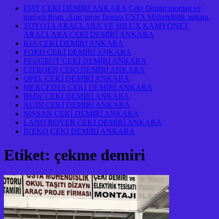
FIAT ÇEKİ DEMİRİ ANKARA,Çeki Demiri montajı ve
maiyeti fiyatı ,Araç proje firması USTA Mühendislik ankara,
TOYOTA ARAÇLARA VE HILUX KAMYONET
ARAÇLARA ÇEKİ DEMİRİ ANKARA
KIA ÇEKİ DEMİRİ ANKARA
FORD ÇEKİ DEMİRİ ANKARA
PEUGEOT ÇEKİ DEMİRİ ANKARA
CITROEN ÇEKİ DEMİRİ ANKARA
OPEL ÇEKİ DEMİRİ ANKARA
MERCEDES ÇEKİ DEMİRİ ANKARA
BMW ÇEKİ DEMİRİ ANKARA
AUDİ ÇEKİ DEMİRİ ANKARA
NISSAN ÇEKİ DEMİRİ ANKARA
LAND ROVER ÇEKİ DEMİRİ ANKARA
İVEKO ÇEKİ DEMİRİ ANKARA
Etiket:
çekme demiri