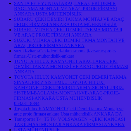
SANTA FE HYUNDAİ ARAÇLARA ÇEKİ DEMİR
BAGLAMA MONTAJI VE ARAÇ PROJE FİRMASI
ANKARA USTA MÜHENDİSLİK
SUBARU ÇEKİ DEMİRİ TAKMA MONTAJ VE ARAÇ
PROJE FİRMASI ANKARA USTA MÜHENDİSLİK
SUBARU VİTARA ÇEKİ DEMİRİ TAKMA MONTAJI
VE ARAÇ PROJE FİRMASI ANKARA
SUZUKİ VİTARA ÇEKİ DEMİRİ TKMA MONTAJI VE
ARAÇ PROJE FİRMASI ANKARA
suzuki-vitara-Ceki-demiri-takma-montaji-ve-arac-proje-
firmasi-Usta-muhendislik-ankara
TOYOTA HILUX KAMYONET ARAÇLARA ÇEKİ
DEMİRİ TAKMA MONTESİ VE ARAÇ PROJE FİRMASI
ANKARA
TOYOTA HILUX KAMYONET ÇEKİ DEMİRİ TAKMA
SİNYAL PİRİZ SİSTEMİ…TOYOTA-HILUX-
KAMYONET-CEKI-DEMIRI-TAKMA-SIGNAL-PIRIZ-
SISTEMI-BAGLAMA-MONTAJI-VE-ARAC-PROJE-
FİRMASI-ANKARA USTA MÜHENDİSLİK
05323118894
Toyota hılux KAMYONET Çeki Demiri takma Montajı ve
araç proje firması ankara Usta mühendislik ANKARA DA
Transporter T4 T5 T6 VOLSWAGEN ~ÇEKİ KANCASI
TAKILMASI MONTAJI ANKARA FİRMASI ANKARA
USTA MÜHENDİSLİK