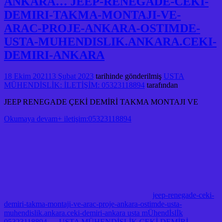
ANKARA… JEEP-RENEGADE-CEKI-
DEMIRI-TAKMA-MONTAJI-VE-
ARAC-PROJE-ANKARA-OSTIMDE-
USTA-MUHENDISLIK.ANKARA.CEKI-
DEMIRI-ANKARA
18 Ekim 2021
13 Şubat 2023
tarihinde gönderilmiş
USTA
MÜHENDİSLİK: İLETİŞİM: 05323118894
tarafından
JEEP RENEGADE ÇEKİ DEMİRİ TAKMA MONTAJI VE
Okumaya devam+ iletişim:05323118894
jeep-renegade-ceki-
demiri-takma-montaji-ve-arac-proje-ankara-ostimde-usta-
muhendislik.ankara.ceki-demiri-ankara usta mÜhendİslİk
05323118894 ...
,
USTA MÜHENDİSLİK ÇEKİ DEMİRİ