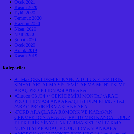
Ocak 2021
Kasım 2020
Eylül 2020
Temmuz 2020
Haziran 2020
Nisan 2020
Mart 2020
Şubat 2020
Ocak 2020
Aralık 2019
Kasım 2019
Kategoriler
•C-Max ÇEKİ DEMİRİ KANCA TOPUZ ELEKTİRİK
SİNYAL AKTARMA SİSTEMİ TAKMA MONTESİ VE
ARAÇ PROJE FİRMASI ANKARA
•Citroen C3 /C4 ↵ ÇEKİ DEMİRİ MONTAJ /ARAÇ
PROJE FİRMASI ANKARA/ ÇEKİ DEMİRİ MONTAJ
/ARAÇ PROJE FİRMASI ANKARA
•FORD ARAÇLARA RÖMORK VE KARAVAN
ÇEKMEK İÇİN ARAÇA ÇEKİ DEMİRİ KANCA TOPUZ
ELEKTİRİK SİNYAL AKTARMA SİSTEMİ TAKMA
MONTESİ VE ARAÇ PROJE FİRMASI ANKARA
AMOROK ↵KAMYONET PICK UP Çeki demiri montajı