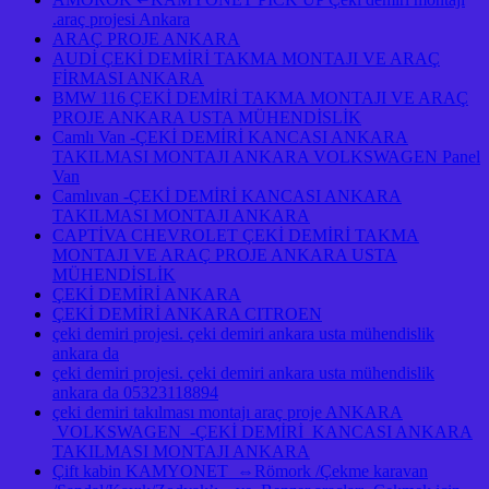
.araç projesi Ankara
ARAÇ PROJE ANKARA
AUDİ ÇEKİ DEMİRİ TAKMA MONTAJI VE ARAÇ
FİRMASI ANKARA
BMW 116 ÇEKİ DEMİRİ TAKMA MONTAJI VE ARAÇ
PROJE ANKARA USTA MÜHENDİSLİK
Camlı Van -ÇEKİ DEMİRİ KANCASI ANKARA
TAKILMASI MONTAJI ANKARA VOLKSWAGEN Panel
Van
Camlıvan -ÇEKİ DEMİRİ KANCASI ANKARA
TAKILMASI MONTAJI ANKARA
CAPTİVA CHEVROLET ÇEKİ DEMİRİ TAKMA
MONTAJI VE ARAÇ PROJE ANKARA USTA
MÜHENDİSLİK
ÇEKİ DEMİRİ ANKARA
ÇEKİ DEMİRİ ANKARA CITROEN
çeki demiri projesi. çeki demiri ankara usta mühendislik
ankara da
çeki demiri projesi. çeki demiri ankara usta mühendislik
ankara da 05323118894
çeki demiri takılması montajı araç proje ANKARA
VOLKSWAGEN -ÇEKİ DEMİRİ KANCASI ANKARA
TAKILMASI MONTAJI ANKARA
Çift kabin KAMYONET ⇔Römork /Çekme karavan