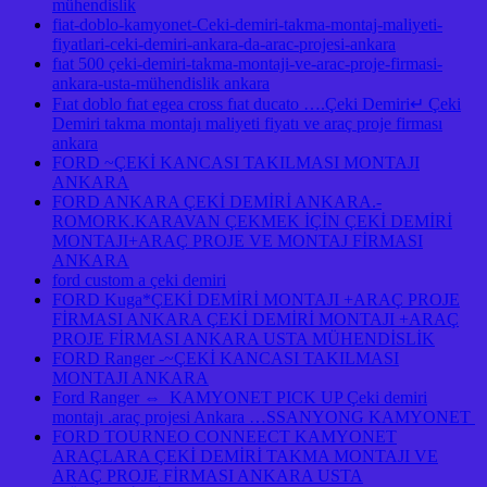
mühendislik
fiat-doblo-kamyonet-Ceki-demiri-takma-montaj-maliyeti-
fiyatlari-ceki-demiri-ankara-da-arac-projesi-ankara
fıat 500 çeki-demiri-takma-montaji-ve-arac-proje-firmasi-
ankara-usta-mühendislik ankara
Fıat doblo fıat egea cross fıat ducato ….Çeki Demiri↵ Çeki
Demiri takma montajı maliyeti fiyatı ve araç proje firması
ankara
FORD ~ÇEKİ KANCASI TAKILMASI MONTAJI
ANKARA
FORD ANKARA ÇEKİ DEMİRİ ANKARA.-
ROMORK.KARAVAN ÇEKMEK İÇİN ÇEKİ DEMİRİ
MONTAJI+ARAÇ PROJE VE MONTAJ FİRMASI
ANKARA
ford custom a çeki demiri
FORD Kuga*ÇEKİ DEMİRİ MONTAJI +ARAÇ PROJE
FİRMASI ANKARA ÇEKİ DEMİRİ MONTAJI +ARAÇ
PROJE FİRMASI ANKARA USTA MÜHENDİSLİK
FORD Ranger -~ÇEKİ KANCASI TAKILMASI
MONTAJI ANKARA
Ford Ranger ⇔ KAMYONET PICK UP Çeki demiri
montajı .araç projesi Ankara …SSANYONG KAMYONET
FORD TOURNEO CONNEECT KAMYONET
ARAÇLARA ÇEKİ DEMİRİ TAKMA MONTAJI VE
ARAÇ PROJE FİRMASI ANKARA USTA