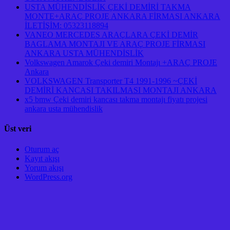
USTA MÜHENDİSLİK ÇEKİ DEMİRİ TAKMA
MONTE+ARAÇ PROJE ANKARA FİRMASI ANKARA
İLETİŞİM: 05323118894
VANEO MERCEDES ARAÇLARA ÇEKİ DEMİR
BAGLAMA MONTAJI VE ARAÇ PROJE FİRMASI
ANKARA USTA MÜHENDİSLİK
Volkswagen Amarok Çeki demiri Montajı +ARAÇ PROJE
Ankara
VOLKSWAGEN Transporter T4 1991-1996 ~ÇEKİ
DEMİRİ KANCASI TAKILMASI MONTAJI ANKARA
x5 bmw Çeki demiri kancası takma montajı fiyatı projesi
ankara usta mühendislik
Üst veri
Oturum aç
Kayıt akışı
Yorum akışı
WordPress.org