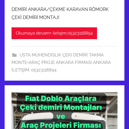
DEMİRİ ANKARA/ÇEKME KARAVAN RÖMORK
ÇEKİ DEMİRİ MONTAJI
Okumaya devam+ iletişim:05323118894
USTA MÜHENDİSLİK ÇEKİ DEMİRİ TAKMA
MONTE+ARAÇ PROJE ANKARA FİRMASI ANKARA
İLETİŞİM: 05323118894