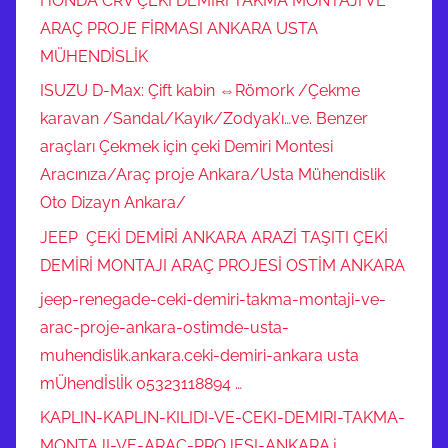
HONDA CRV ÇEKİ DEMİRİ TAKMA MONTAJI VE
ARAÇ PROJE FİRMASI ANKARA USTA
MÜHENDİSLİK
ISUZU D-Max: Çift kabin ⇔Römork /Çekme
karavan /Sandal/Kayık/Zodyak’ı…ve. Benzer
araçları Çekmek için çeki Demiri Montesi
Aracınıza/Araç proje Ankara/Usta Mühendislik
Oto Dizayn Ankara/
JEEP ÇEKİ DEMİRİ ANKARA ARAZİ TAŞITI ÇEKİ
DEMİRİ MONTAJI ARAÇ PROJESİ OSTİM ANKARA
jeep-renegade-ceki-demiri-takma-montaji-ve-
arac-proje-ankara-ostimde-usta-
muhendislik.ankara.ceki-demiri-ankara usta
mÜhendİslİk 05323118894 …
KAPLIN-KAPLIN-KILIDI-VE-CEKI-DEMIRI-TAKMA-
MONTAJI-VE-ARAC-PROJESI-ANKARA.j