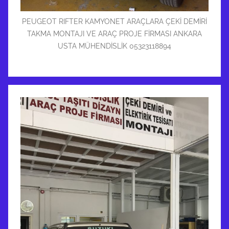
PEUGEOT RIFTER KAMYONET ARAÇLARA ÇEKİ DEMİRİ
TAKMA MONTAJI VE ARAÇ PROJE FİRMASI ANKARA
USTA MÜHENDİSLİK 05323118894