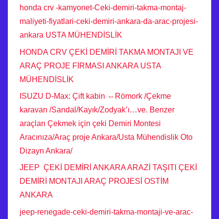
honda crv -kamyonet-Ceki-demiri-takma-montaj-
maliyeti-fiyatlari-ceki-demiri-ankara-da-arac-projesi-
ankara USTA MÜHENDİSLİK
HONDA CRV ÇEKİ DEMİRİ TAKMA MONTAJI VE
ARAÇ PROJE FİRMASI ANKARA USTA
MÜHENDİSLİK
ISUZU D-Max: Çift kabin ⇔Römork /Çekme
karavan /Sandal/Kayık/Zodyak’ı…ve. Benzer
araçları Çekmek için çeki Demiri Montesi
Aracınıza/Araç proje Ankara/Usta Mühendislik Oto
Dizayn Ankara/
JEEP ÇEKİ DEMİRİ ANKARA ARAZİ TAŞITI ÇEKİ
DEMİRİ MONTAJI ARAÇ PROJESİ OSTİM
ANKARA
jeep-renegade-ceki-demiri-takma-montaji-ve-arac-