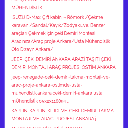
MÜHENDİSLİK
ISUZU D-Max: Çift kabin ⇔Römork /Çekme
karavan /Sandal/Kayık/Zodyak’ı…ve. Benzer
araçları Çekmek için çeki Demiri Montesi
Aracınıza/Araç proje Ankara/Usta Mühendislik
Oto Dizayn Ankara/
JEEP ÇEKİ DEMİRİ ANKARA ARAZİ TAŞITI ÇEKİ
DEMİRİ MONTAJI ARAÇ PROJESİ OSTİM ANKARA
jeep-renegade-ceki-demiri-takma-montaji-ve-
arac-proje-ankara-ostimde-usta-
muhendislik.ankara.ceki-demiri-ankara usta
mÜhendİslİk 05323118894 …
KAPLIN-KAPLIN-KILIDI-VE-CEKI-DEMIRI-TAKMA-
MONTAJI-VE-ARAC-PROJESI-ANKARA.j