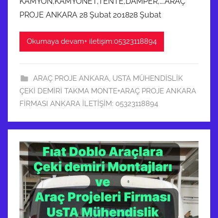
KAMYON,KAMYONET,TENTE,DAMPER,….ARAÇ
PROJE ANKARA 28 Şubat 201828 Şubat
Okumaya devam+ iletişim:05323118894
ARAÇ PROJE ANKARA
,
USTA MÜHENDİSLİK
ÇEKİ DEMİRİ TAKMA MONTE+ARAÇ PROJE ANKARA
FİRMASI ANKARA İLETİŞİM: 05323118894