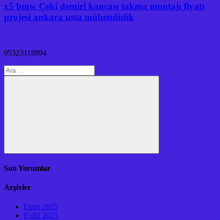
x5 bmw Çeki demiri kancası takma montajı fiyatı
projesi ankara usta mühendislik
05323118894
Arama:
Ara
Son Yorumlar
Arşivler
Ekim 2025
Eylül 2025