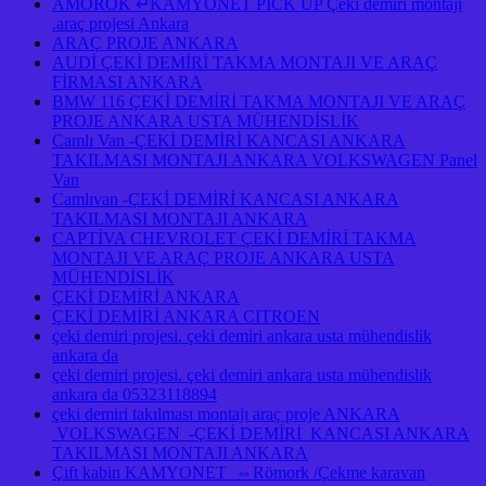
AMOROK ↵KAMYONET PICK UP Çeki demiri montajı
.araç projesi Ankara
ARAÇ PROJE ANKARA
AUDİ ÇEKİ DEMİRİ TAKMA MONTAJI VE ARAÇ
FİRMASI ANKARA
BMW 116 ÇEKİ DEMİRİ TAKMA MONTAJI VE ARAÇ
PROJE ANKARA USTA MÜHENDİSLİK
Camlı Van -ÇEKİ DEMİRİ KANCASI ANKARA
TAKILMASI MONTAJI ANKARA VOLKSWAGEN Panel
Van
Camlıvan -ÇEKİ DEMİRİ KANCASI ANKARA
TAKILMASI MONTAJI ANKARA
CAPTİVA CHEVROLET ÇEKİ DEMİRİ TAKMA
MONTAJI VE ARAÇ PROJE ANKARA USTA
MÜHENDİSLİK
ÇEKİ DEMİRİ ANKARA
ÇEKİ DEMİRİ ANKARA CITROEN
çeki demiri projesi. çeki demiri ankara usta mühendislik
ankara da
çeki demiri projesi. çeki demiri ankara usta mühendislik
ankara da 05323118894
çeki demiri takılması montajı araç proje ANKARA
VOLKSWAGEN -ÇEKİ DEMİRİ KANCASI ANKARA
TAKILMASI MONTAJI ANKARA
Çift kabin KAMYONET ⇔Römork /Çekme karavan