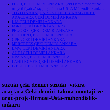
FIAT ÇEKİ DEMİRİ ANKARA,Çeki Demiri montajı ve
maiyeti fiyatı ,Araç proje firması USTA Mühendislik ankara,
TOYOTA ARAÇLARA VE HILUX KAMYONET
ARAÇLARA ÇEKİ DEMİRİ ANKARA
KIA ÇEKİ DEMİRİ ANKARA
FORD ÇEKİ DEMİRİ ANKARA
PEUGEOT ÇEKİ DEMİRİ ANKARA
CITROEN ÇEKİ DEMİRİ ANKARA
OPEL ÇEKİ DEMİRİ ANKARA
MERCEDES ÇEKİ DEMİRİ ANKARA
BMW ÇEKİ DEMİRİ ANKARA
AUDİ ÇEKİ DEMİRİ ANKARA
NISSAN ÇEKİ DEMİRİ ANKARA
LAND ROVER ÇEKİ DEMİRİ ANKARA
İVEKO ÇEKİ DEMİRİ ANKARA
suzuki çeki demiri suzuki -vitara-
araçlara Ceki-demiri-takma-montaji-ve-
arac-proje-firmasi-Usta-mühendislik-
ankara