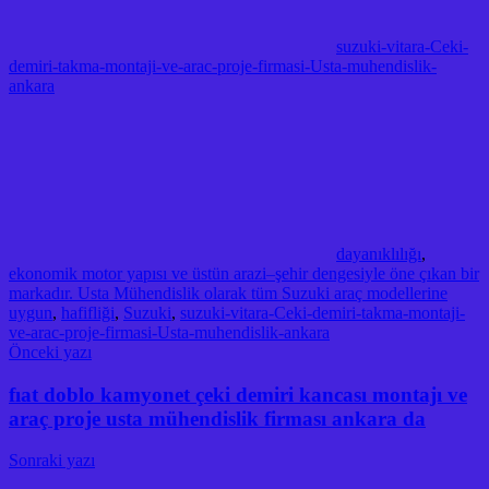
suzuki-vitara-Ceki-
demiri-takma-montaji-ve-arac-proje-firmasi-Usta-muhendislik-
ankara
dayanıklılığı
,
ekonomik motor yapısı ve üstün arazi–şehir dengesiyle öne çıkan bir
markadır. Usta Mühendislik olarak tüm Suzuki araç modellerine
uygun
,
hafifliği
,
Suzuki
,
suzuki-vitara-Ceki-demiri-takma-montaji-
ve-arac-proje-firmasi-Usta-muhendislik-ankara
Yazı
Önceki yazı
dolaşımı
fıat doblo kamyonet çeki demiri kancası montajı ve
araç proje usta mühendislik firması ankara da
Sonraki yazı