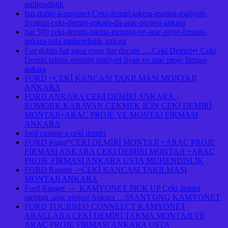
mühendislik
fiat-doblo-kamyonet-Ceki-demiri-takma-montaj-maliyeti-
fiyatlari-ceki-demiri-ankara-da-arac-projesi-ankara
fıat 500 çeki-demiri-takma-montaji-ve-arac-proje-firmasi-
ankara-usta-mühendislik ankara
Fıat doblo fıat egea cross fıat ducato ….Çeki Demiri↵ Çeki
Demiri takma montajı maliyeti fiyatı ve araç proje firması
ankara
FORD ~ÇEKİ KANCASI TAKILMASI MONTAJI
ANKARA
FORD ANKARA ÇEKİ DEMİRİ ANKARA.-
ROMORK.KARAVAN ÇEKMEK İÇİN ÇEKİ DEMİRİ
MONTAJI+ARAÇ PROJE VE MONTAJ FİRMASI
ANKARA
ford custom a çeki demiri
FORD Kuga*ÇEKİ DEMİRİ MONTAJI +ARAÇ PROJE
FİRMASI ANKARA ÇEKİ DEMİRİ MONTAJI +ARAÇ
PROJE FİRMASI ANKARA USTA MÜHENDİSLİK
FORD Ranger -~ÇEKİ KANCASI TAKILMASI
MONTAJI ANKARA
Ford Ranger ⇔ KAMYONET PICK UP Çeki demiri
montajı .araç projesi Ankara …SSANYONG KAMYONET
FORD TOURNEO CONNEECT KAMYONET
ARAÇLARA ÇEKİ DEMİRİ TAKMA MONTAJI VE
ARAÇ PROJE FİRMASI ANKARA USTA