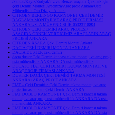
/Sandal/Kayık/Zodyak’ı…ve. Benzer araçları Çekmek için
çeki Demiri Montesi Aracınıza/Araç proje Ankara/Usta
Mühendislik Oto Dizayn Ankara
CITROEN BERLİNGO KAMYONET ÇEKİ DEMİR
BAGLAMA MONTAJI VE ARAÇ PROJE FİRMASI
ANKARA USTA MÜHENDİSLİK 05323118894
CİTROEN ÇEKİ DEMİRİ ARAÇ PROJESİ+++
AŞAĞIDA ÖRNEK VERDİĞİMİZ ARAÇLARIN ARAÇ
PROJESİ ANKARA
CITROEN XSARA Çeki Demiri Montaj Ankara
DACİA ÇEKİ DEMİRİ MONTAJI ANKARA
DACIA DUSTER çeki demiri
dacıa duster Çeki Demiri kancası takma montajı ve araç proje
usta mühendislik ANKARA DA usta mühendislik
DUCATO FİAT ÇEKİ DEMİRİ TAKMA MONTAJI VE
ARAÇ PROJE FİRMASI ANKARA
DUSTER DACİA ÇEKİ DEMİRİ TAKMA MONTESİ
ANKARA+ARAÇ PROJE ANKARA
FIAT – Çeki Demiri↵ Çeki Demiri takma montajı ve araç
proje firması ankara Çeki Demiri ANKARA
FIAT DOBLO KAMYONET Çeki Demiri kancası takma
montajı ve araç proje usta mühendislik ANKARA DA usta
mühendislik ANKARA.
FIAT DOBLO KAMYONET Çeki Demiri kancası takma
montajı ve araç proje usta mühendislik ANKARA DAusta