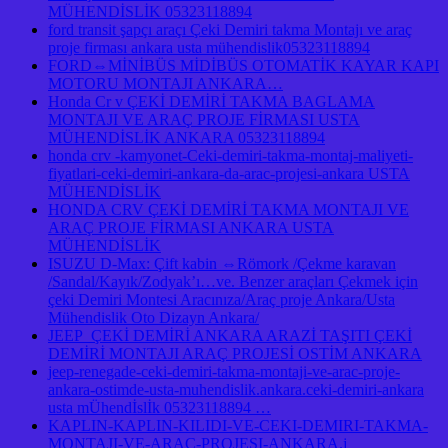
MÜHENDİSLİK 05323118894
ford transit şapçı araçı Çeki Demiri takma Montajı ve araç
proje firması ankara usta mühendislik05323118894
FORD⇔MİNİBÜS MİDİBÜS OTOMATİK KAYAR KAPI
MOTORU MONTAJI ANKARA…
Honda Cr v ÇEKİ DEMİRİ TAKMA BAGLAMA
MONTAJI VE ARAÇ PROJE FİRMASI USTA
MÜHENDİSLİK ANKARA 05323118894
honda crv -kamyonet-Ceki-demiri-takma-montaj-maliyeti-
fiyatlari-ceki-demiri-ankara-da-arac-projesi-ankara USTA
MÜHENDİSLİK
HONDA CRV ÇEKİ DEMİRİ TAKMA MONTAJI VE
ARAÇ PROJE FİRMASI ANKARA USTA
MÜHENDİSLİK
ISUZU D-Max: Çift kabin ⇔Römork /Çekme karavan
/Sandal/Kayık/Zodyak’ı…ve. Benzer araçları Çekmek için
çeki Demiri Montesi Aracınıza/Araç proje Ankara/Usta
Mühendislik Oto Dizayn Ankara/
JEEP ÇEKİ DEMİRİ ANKARA ARAZİ TAŞITI ÇEKİ
DEMİRİ MONTAJI ARAÇ PROJESİ OSTİM ANKARA
jeep-renegade-ceki-demiri-takma-montaji-ve-arac-proje-
ankara-ostimde-usta-muhendislik.ankara.ceki-demiri-ankara
usta mÜhendİslİk 05323118894 …
KAPLIN-KAPLIN-KILIDI-VE-CEKI-DEMIRI-TAKMA-
MONTAJI-VE-ARAC-PROJESI-ANKARA.j