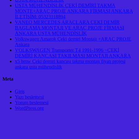
USTA MÜHENDİSLİK ÇEKİ DEMİRİ TAKMA
MONTE+ARAÇ PROJE ANKARA FİRMASI ANKARA
İLETİŞİM: 05323118894
VANEO MERCEDES ARAÇLARA ÇEKİ DEMİR
BAGLAMA MONTAJI VE ARAÇ PROJE FİRMASI
ANKARA USTA MÜHENDİSLİK
Volkswagen Amarok Çeki demiri Montajı +ARAÇ PROJE
Ankara
VOLKSWAGEN Transporter T4 1991-1996 ~ÇEKİ
DEMİRİ KANCASI TAKILMASI MONTAJI ANKARA
x5 bmw Çeki demiri kancası takma montajı fiyatı projesi
ankara usta mühendislik
Meta
Giriş
Yazı beslemesi
Yorum beslemesi
WordPress.org