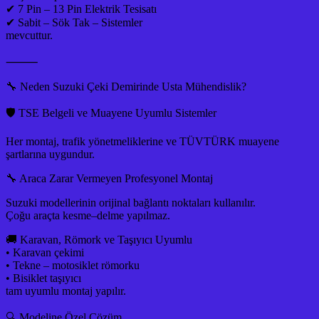
✔ 7 Pin – 13 Pin Elektrik Tesisatı
✔ Sabit – Sök Tak – Sistemler
mevcuttur.
⸻
🔧 Neden Suzuki Çeki Demirinde Usta Mühendislik?
🛡️ TSE Belgeli ve Muayene Uyumlu Sistemler
Her montaj, trafik yönetmeliklerine ve TÜVTÜRK muayene
şartlarına uygundur.
🔧 Araca Zarar Vermeyen Profesyonel Montaj
Suzuki modellerinin orijinal bağlantı noktaları kullanılır.
Çoğu araçta kesme–delme yapılmaz.
🚚 Karavan, Römork ve Taşıyıcı Uyumlu
• Karavan çekimi
• Tekne – motosiklet römorku
• Bisiklet taşıyıcı
tam uyumlu montaj yapılır.
🔍 Modeline Özel Çözüm