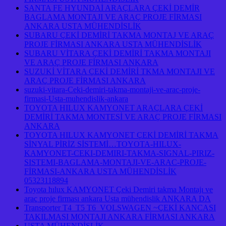
SANTA FE HYUNDAİ ARAÇLARA ÇEKİ DEMİR
BAGLAMA MONTAJI VE ARAÇ PROJE FİRMASI
ANKARA USTA MÜHENDİSLİK
SUBARU ÇEKİ DEMİRİ TAKMA MONTAJ VE ARAÇ
PROJE FİRMASI ANKARA USTA MÜHENDİSLİK
SUBARU VİTARA ÇEKİ DEMİRİ TAKMA MONTAJI
VE ARAÇ PROJE FİRMASI ANKARA
SUZUKİ VİTARA ÇEKİ DEMİRİ TKMA MONTAJI VE
ARAÇ PROJE FİRMASI ANKARA
suzuki-vitara-Ceki-demiri-takma-montaji-ve-arac-proje-
firmasi-Usta-muhendislik-ankara
TOYOTA HILUX KAMYONET ARAÇLARA ÇEKİ
DEMİRİ TAKMA MONTESİ VE ARAÇ PROJE FİRMASI
ANKARA
TOYOTA HILUX KAMYONET ÇEKİ DEMİRİ TAKMA
SİNYAL PİRİZ SİSTEMİ…TOYOTA-HILUX-
KAMYONET-CEKI-DEMIRI-TAKMA-SIGNAL-PIRIZ-
SISTEMI-BAGLAMA-MONTAJI-VE-ARAC-PROJE-
FİRMASI-ANKARA USTA MÜHENDİSLİK
05323118894
Toyota hılux KAMYONET Çeki Demiri takma Montajı ve
araç proje firması ankara Usta mühendislik ANKARA DA
Transporter T4 T5 T6 VOLSWAGEN ~ÇEKİ KANCASI
TAKILMASI MONTAJI ANKARA FİRMASI ANKARA
USTA MÜHENDİSLİK