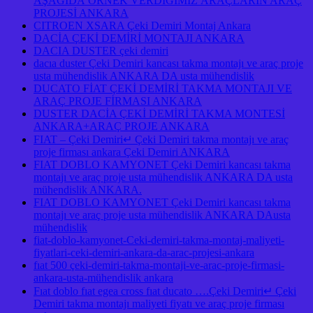
AŞAĞIDA ÖRNEK VERDİĞİMİZ ARAÇLARIN ARAÇ
PROJESİ ANKARA
CITROEN XSARA Çeki Demiri Montaj Ankara
DACİA ÇEKİ DEMİRİ MONTAJI ANKARA
DACIA DUSTER çeki demiri
dacıa duster Çeki Demiri kancası takma montajı ve araç proje
usta mühendislik ANKARA DA usta mühendislik
DUCATO FİAT ÇEKİ DEMİRİ TAKMA MONTAJI VE
ARAÇ PROJE FİRMASI ANKARA
DUSTER DACİA ÇEKİ DEMİRİ TAKMA MONTESİ
ANKARA+ARAÇ PROJE ANKARA
FIAT – Çeki Demiri↵ Çeki Demiri takma montajı ve araç
proje firması ankara Çeki Demiri ANKARA
FIAT DOBLO KAMYONET Çeki Demiri kancası takma
montajı ve araç proje usta mühendislik ANKARA DA usta
mühendislik ANKARA.
FIAT DOBLO KAMYONET Çeki Demiri kancası takma
montajı ve araç proje usta mühendislik ANKARA DAusta
mühendislik
fiat-doblo-kamyonet-Ceki-demiri-takma-montaj-maliyeti-
fiyatlari-ceki-demiri-ankara-da-arac-projesi-ankara
fıat 500 çeki-demiri-takma-montaji-ve-arac-proje-firmasi-
ankara-usta-mühendislik ankara
Fıat doblo fıat egea cross fıat ducato ….Çeki Demiri↵ Çeki
Demiri takma montajı maliyeti fiyatı ve araç proje firması