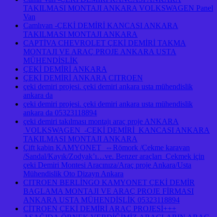
TAKILMASI MONTAJI ANKARA VOLKSWAGEN Panel
Van
Camlıvan -ÇEKİ DEMİRİ KANCASI ANKARA
TAKILMASI MONTAJI ANKARA
CAPTİVA CHEVROLET ÇEKİ DEMİRİ TAKMA
MONTAJI VE ARAÇ PROJE ANKARA USTA
MÜHENDİSLİK
ÇEKİ DEMİRİ ANKARA
ÇEKİ DEMİRİ ANKARA CITROEN
çeki demiri projesi. çeki demiri ankara usta mühendislik
ankara da
çeki demiri projesi. çeki demiri ankara usta mühendislik
ankara da 05323118894
çeki demiri takılması montajı araç proje ANKARA
VOLKSWAGEN -ÇEKİ DEMİRİ KANCASI ANKARA
TAKILMASI MONTAJI ANKARA
Çift kabin KAMYONET ⇔Römork /Çekme karavan
/Sandal/Kayık/Zodyak’ı…ve. Benzer araçları Çekmek için
çeki Demiri Montesi Aracınıza/Araç proje Ankara/Usta
Mühendislik Oto Dizayn Ankara
CITROEN BERLİNGO KAMYONET ÇEKİ DEMİR
BAGLAMA MONTAJI VE ARAÇ PROJE FİRMASI
ANKARA USTA MÜHENDİSLİK 05323118894
CİTROEN ÇEKİ DEMİRİ ARAÇ PROJESİ+++