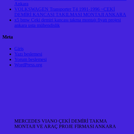
Ankara
VOLKSWAGEN Transporter T4 1991-1996 ~ÇEKİ
DEMİRİ KANCASI TAKILMASI MONTAJI ANKARA
x5 bmw Çeki demiri kancası takma montajı fiyatı projesi
ankara usta mühendislik
Meta
Giriş
Yazı beslemesi
Yorum beslemesi
WordPress.org
MERCEDES VIANO ÇEKİ DEMİRİ TAKMA
MONTAJI VE ARAÇ PROJE FİRMASI ANKARA