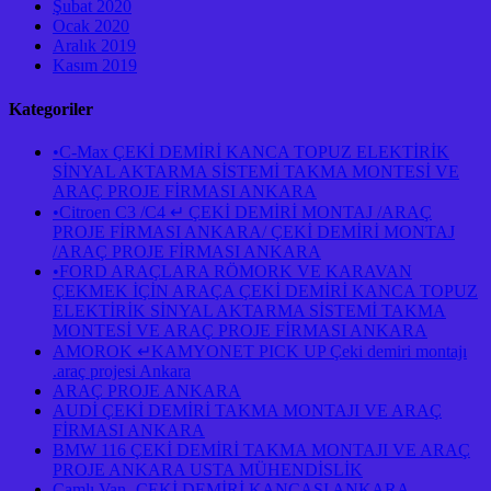
Şubat 2020
Ocak 2020
Aralık 2019
Kasım 2019
Kategoriler
•C-Max ÇEKİ DEMİRİ KANCA TOPUZ ELEKTİRİK
SİNYAL AKTARMA SİSTEMİ TAKMA MONTESİ VE
ARAÇ PROJE FİRMASI ANKARA
•Citroen C3 /C4 ↵ ÇEKİ DEMİRİ MONTAJ /ARAÇ
PROJE FİRMASI ANKARA/ ÇEKİ DEMİRİ MONTAJ
/ARAÇ PROJE FİRMASI ANKARA
•FORD ARAÇLARA RÖMORK VE KARAVAN
ÇEKMEK İÇİN ARAÇA ÇEKİ DEMİRİ KANCA TOPUZ
ELEKTİRİK SİNYAL AKTARMA SİSTEMİ TAKMA
MONTESİ VE ARAÇ PROJE FİRMASI ANKARA
AMOROK ↵KAMYONET PICK UP Çeki demiri montajı
.araç projesi Ankara
ARAÇ PROJE ANKARA
AUDİ ÇEKİ DEMİRİ TAKMA MONTAJI VE ARAÇ
FİRMASI ANKARA
BMW 116 ÇEKİ DEMİRİ TAKMA MONTAJI VE ARAÇ
PROJE ANKARA USTA MÜHENDİSLİK
Camlı Van -ÇEKİ DEMİRİ KANCASI ANKARA