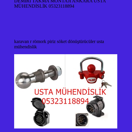
DEMİRİ TAKMA MONTAJI ANKARA USTA
MÜHENDİSLİK 05323118894
karavan r römork piriz söket dönüştürücüler usta
mühendislik