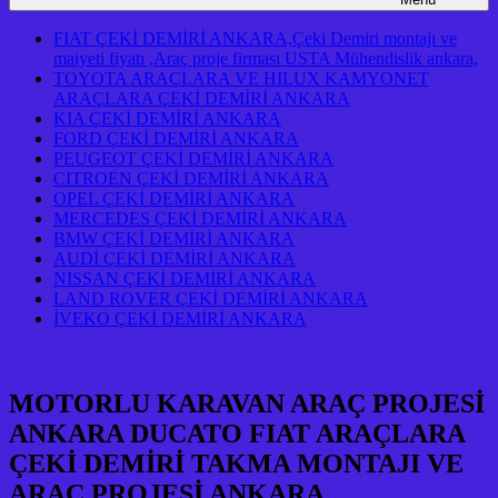
FIAT ÇEKİ DEMİRİ ANKARA,Çeki Demiri montajı ve
maiyeti fiyatı ,Araç proje firması USTA Mühendislik ankara,
TOYOTA ARAÇLARA VE HILUX KAMYONET
ARAÇLARA ÇEKİ DEMİRİ ANKARA
KIA ÇEKİ DEMİRİ ANKARA
FORD ÇEKİ DEMİRİ ANKARA
PEUGEOT ÇEKİ DEMİRİ ANKARA
CITROEN ÇEKİ DEMİRİ ANKARA
OPEL ÇEKİ DEMİRİ ANKARA
MERCEDES ÇEKİ DEMİRİ ANKARA
BMW ÇEKİ DEMİRİ ANKARA
AUDİ ÇEKİ DEMİRİ ANKARA
NISSAN ÇEKİ DEMİRİ ANKARA
LAND ROVER ÇEKİ DEMİRİ ANKARA
İVEKO ÇEKİ DEMİRİ ANKARA
MOTORLU KARAVAN ARAÇ PROJESİ
ANKARA DUCATO FIAT ARAÇLARA
ÇEKİ DEMİRİ TAKMA MONTAJI VE
ARAÇ PROJESİ ANKARA