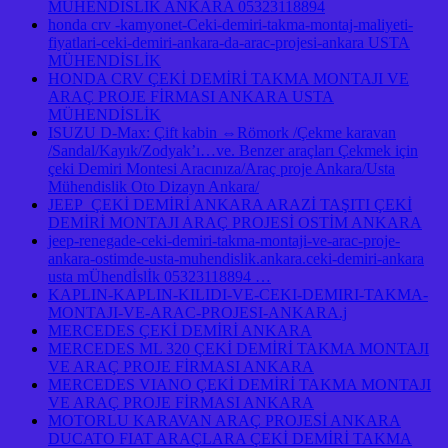
MÜHENDİSLİK ANKARA 05323118894
honda crv -kamyonet-Ceki-demiri-takma-montaj-maliyeti-
fiyatlari-ceki-demiri-ankara-da-arac-projesi-ankara USTA
MÜHENDİSLİK
HONDA CRV ÇEKİ DEMİRİ TAKMA MONTAJI VE
ARAÇ PROJE FİRMASI ANKARA USTA
MÜHENDİSLİK
ISUZU D-Max: Çift kabin ⇔Römork /Çekme karavan
/Sandal/Kayık/Zodyak’ı…ve. Benzer araçları Çekmek için
çeki Demiri Montesi Aracınıza/Araç proje Ankara/Usta
Mühendislik Oto Dizayn Ankara/
JEEP ÇEKİ DEMİRİ ANKARA ARAZİ TAŞITI ÇEKİ
DEMİRİ MONTAJI ARAÇ PROJESİ OSTİM ANKARA
jeep-renegade-ceki-demiri-takma-montaji-ve-arac-proje-
ankara-ostimde-usta-muhendislik.ankara.ceki-demiri-ankara
usta mÜhendİslİk 05323118894 …
KAPLIN-KAPLIN-KILIDI-VE-CEKI-DEMIRI-TAKMA-
MONTAJI-VE-ARAC-PROJESI-ANKARA.j
MERCEDES ÇEKİ DEMİRİ ANKARA
MERCEDES ML 320 ÇEKİ DEMİRİ TAKMA MONTAJI
VE ARAÇ PROJE FİRMASI ANKARA
MERCEDES VIANO ÇEKİ DEMİRİ TAKMA MONTAJI
VE ARAÇ PROJE FİRMASI ANKARA
MOTORLU KARAVAN ARAÇ PROJESİ ANKARA
DUCATO FIAT ARAÇLARA ÇEKİ DEMİRİ TAKMA