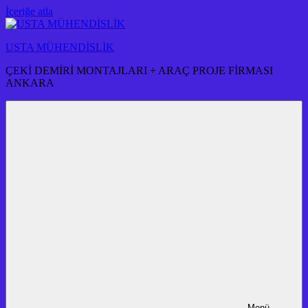
İçeriğe atla
USTA MÜHENDİSLİK
ÇEKİ DEMİRİ MONTAJLARI + ARAÇ PROJE FİRMASI
ANKARA
Menü