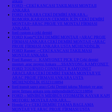
ankara
FORD ~ÇEKİ KANCASI TAKILMASI MONTAJI
ANKARA
FORD ANKARA ÇEKİ DEMİRİ ANKARA.-
ROMORK.KARAVAN ÇEKMEK İÇİN ÇEKİ DEMİRİ
MONTAJI+ARAÇ PROJE VE MONTAJ FİRMASI
ANKARA
ford custom a çeki demiri
FORD Kuga*ÇEKİ DEMİRİ MONTAJI +ARAÇ PROJE
FİRMASI ANKARA ÇEKİ DEMİRİ MONTAJI +ARAÇ
PROJE FİRMASI ANKARA USTA MÜHENDİSLİK
FORD Ranger -~ÇEKİ KANCASI TAKILMASI
MONTAJI ANKARA
Ford Ranger ⇔ KAMYONET PICK UP Çeki demiri
montajı .araç projesi Ankara …SSANYONG KAMYONET
FORD TOURNEO CONNEECT KAMYONET
ARAÇLARA ÇEKİ DEMİRİ TAKMA MONTAJI VE
ARAÇ PROJE FİRMASI ANKARA USTA
MÜHENDİSLİK 05323118894
ford transit şapçı araçı Çeki Demiri takma Montajı ve araç
proje firması ankara usta mühendislik05323118894
FORD⇔MİNİBÜS MİDİBÜS OTOMATİK KAYAR KAPI
MOTORU MONTAJI ANKARA…
Honda Cr v ÇEKİ DEMİRİ TAKMA BAGLAMA
MONTAJI VE ARAÇ PROJE FİRMASI USTA