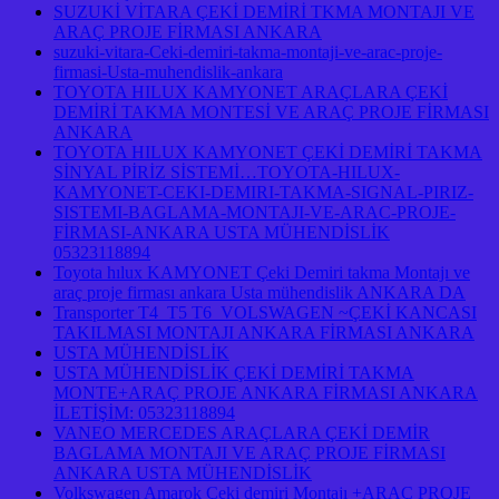
SUZUKİ VİTARA ÇEKİ DEMİRİ TKMA MONTAJI VE
ARAÇ PROJE FİRMASI ANKARA
suzuki-vitara-Ceki-demiri-takma-montaji-ve-arac-proje-
firmasi-Usta-muhendislik-ankara
TOYOTA HILUX KAMYONET ARAÇLARA ÇEKİ
DEMİRİ TAKMA MONTESİ VE ARAÇ PROJE FİRMASI
ANKARA
TOYOTA HILUX KAMYONET ÇEKİ DEMİRİ TAKMA
SİNYAL PİRİZ SİSTEMİ…TOYOTA-HILUX-
KAMYONET-CEKI-DEMIRI-TAKMA-SIGNAL-PIRIZ-
SISTEMI-BAGLAMA-MONTAJI-VE-ARAC-PROJE-
FİRMASI-ANKARA USTA MÜHENDİSLİK
05323118894
Toyota hılux KAMYONET Çeki Demiri takma Montajı ve
araç proje firması ankara Usta mühendislik ANKARA DA
Transporter T4 T5 T6 VOLSWAGEN ~ÇEKİ KANCASI
TAKILMASI MONTAJI ANKARA FİRMASI ANKARA
USTA MÜHENDİSLİK
USTA MÜHENDİSLİK ÇEKİ DEMİRİ TAKMA
MONTE+ARAÇ PROJE ANKARA FİRMASI ANKARA
İLETİŞİM: 05323118894
VANEO MERCEDES ARAÇLARA ÇEKİ DEMİR
BAGLAMA MONTAJI VE ARAÇ PROJE FİRMASI
ANKARA USTA MÜHENDİSLİK
Volkswagen Amarok Çeki demiri Montajı +ARAÇ PROJE