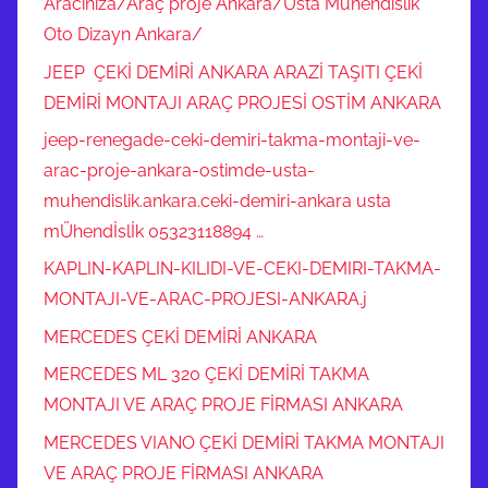
Aracınıza/Araç proje Ankara/Usta Mühendislik
Oto Dizayn Ankara/
JEEP ÇEKİ DEMİRİ ANKARA ARAZİ TAŞITI ÇEKİ
DEMİRİ MONTAJI ARAÇ PROJESİ OSTİM ANKARA
jeep-renegade-ceki-demiri-takma-montaji-ve-
arac-proje-ankara-ostimde-usta-
muhendislik.ankara.ceki-demiri-ankara usta
mÜhendİslİk 05323118894 …
KAPLIN-KAPLIN-KILIDI-VE-CEKI-DEMIRI-TAKMA-
MONTAJI-VE-ARAC-PROJESI-ANKARA.j
MERCEDES ÇEKİ DEMİRİ ANKARA
MERCEDES ML 320 ÇEKİ DEMİRİ TAKMA
MONTAJI VE ARAÇ PROJE FİRMASI ANKARA
MERCEDES VIANO ÇEKİ DEMİRİ TAKMA MONTAJI
VE ARAÇ PROJE FİRMASI ANKARA