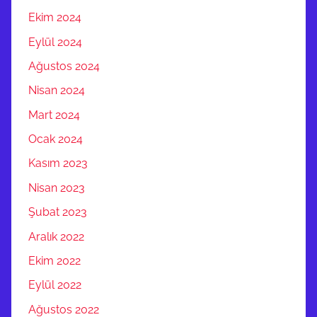
T
Ekim 2024
A
Eylül 2024
K
Ağustos 2024
M
A
Nisan 2024
M
Mart 2024
O
Ocak 2024
N
T
Kasım 2023
A
Nisan 2023
J
Şubat 2023
I
V
Aralık 2022
E
Ekim 2022
A
Eylül 2022
R
Ağustos 2022
A