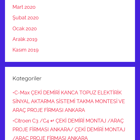
R
Mart 2020
A
Şubat 2020
U
S
Ocak 2020
T
Aralık 2019
A
Kasım 2019
M
Ü
H
E
Kategoriler
N
D
•C-Max ÇEKİ DEMİRİ KANCA TOPUZ ELEKTİRİK
İ
SİNYAL AKTARMA SİSTEMİ TAKMA MONTESİ VE
S
ARAÇ PROJE FİRMASI ANKARA
L
•Citroen C3 /C4 ↵ ÇEKİ DEMİRİ MONTAJ /ARAÇ
İ
PROJE FİRMASI ANKARA/ ÇEKİ DEMİRİ MONTAJ
K
/ARAÇ PROJE FİRMASI ANKARA