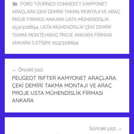
FORD TOURNEO CONNEECT KAMYONET
ARAÇLARA ÇEKİ DEMİRİ TAKMA MONTAJI VE ARAÇ
PROJE FİRMASI ANKARA USTA MÜHENDİSLİK
05323118894
,
USTA MÜHENDİSLİK ÇEKİ DEMİRİ
TAKMA MONTE+ARAÇ PROJE ANKARA FİRMASI
ANKARA İLETİŞİM: 05323118894
F
Yazı
O
Önceki yazı
dolaşımı
R
PEUGEOT RIFTER KAMYONET ARAÇLARA
D
ÇEKİ DEMİRİ TAKMA MONTAJI VE ARAÇ
T
PROJE USTA MÜHENDİSLİK FİRMASI
O
ANKARA
U
R
N
Sonraki yazı
E