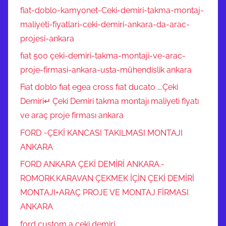
fiat-doblo-kamyonet-Ceki-demiri-takma-montaj-
maliyeti-fiyatlari-ceki-demiri-ankara-da-arac-
projesi-ankara
fıat 500 çeki-demiri-takma-montaji-ve-arac-
proje-firmasi-ankara-usta-mühendislik ankara
Fıat doblo fıat egea cross fıat ducato ….Çeki
Demiri↵ Çeki Demiri takma montajı maliyeti fiyatı
ve araç proje firması ankara
FORD ~ÇEKİ KANCASI TAKILMASI MONTAJI
ANKARA
FORD ANKARA ÇEKİ DEMİRİ ANKARA.-
ROMORK.KARAVAN ÇEKMEK İÇİN ÇEKİ DEMİRİ
MONTAJI+ARAÇ PROJE VE MONTAJ FİRMASI
ANKARA
ford custom a çeki demiri