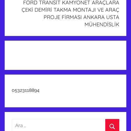
FORD TRANSİT KAMYONET ARAÇLARA
O
ÇEKİ DEMİRİ TAKMA MONTAJI VE ARAÇ
C
PROJE FİRMASI ANKARA USTA
O
MÜHENDİSLİK
N
N
E
E
C
T
K
A
M
05323118894
Y
O
N
E
Arama:
T