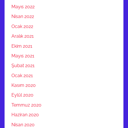
Ç
Mayıs 2022
P
Nisan 2022
R
Ocak 2022
O
J
Aralık 2021
E
Ekim 2021
F
Mayıs 2021
İ
R
Şubat 2021
M
Ocak 2021
A
Kasım 2020
S
I
Eylül 2020
A
Temmuz 2020
N
Haziran 2020
K
A
Nisan 2020