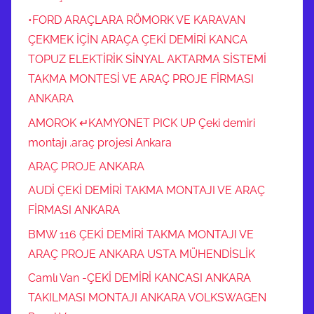
0
•FORD ARAÇLARA RÖMORK VE KARAVAN
5
3
ÇEKMEK İÇİN ARAÇA ÇEKİ DEMİRİ KANCA
2
TOPUZ ELEKTİRİK SİNYAL AKTARMA SİSTEMİ
3
TAKMA MONTESİ VE ARAÇ PROJE FİRMASI
1
ANKARA
1
AMOROK ↵KAMYONET PICK UP Çeki demiri
8
montajı .araç projesi Ankara
8
ARAÇ PROJE ANKARA
9
4
AUDİ ÇEKİ DEMİRİ TAKMA MONTAJI VE ARAÇ
FİRMASI ANKARA
BMW 116 ÇEKİ DEMİRİ TAKMA MONTAJI VE
ARAÇ PROJE ANKARA USTA MÜHENDİSLİK
Camlı Van -ÇEKİ DEMİRİ KANCASI ANKARA
TAKILMASI MONTAJI ANKARA VOLKSWAGEN