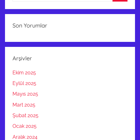
A
Ara
R
A
Ç
Son Yorumlar
L
A
R
A
Arşivler
Ç
Ekim 2025
E
K
Eylül 2025
İ
Mayıs 2025
D
Mart 2025
E
M
Şubat 2025
İ
Ocak 2025
R
Aralık 2024
İ