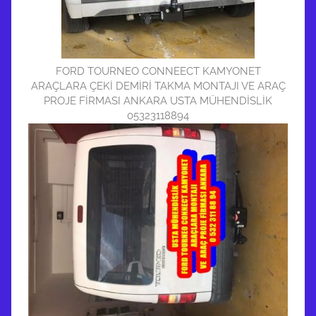
FORD TOURNEO CONNEECT KAMYONET
ARAÇLARA ÇEKİ DEMİRİ TAKMA MONTAJI VE ARAÇ
PROJE FİRMASI ANKARA USTA MÜHENDİSLİK
05323118894