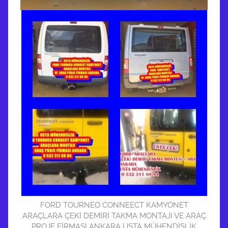
FORD TOURNEO CONNEECT KAMYONET
ARAÇLARA ÇEKİ DEMİRİ TAKMA MONTAJI VE ARAÇ
PROJE FİRMASI ANKARA USTA MÜHENDİSLİK