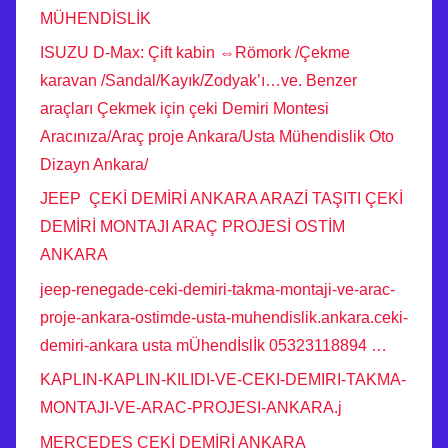
MÜHENDİSLİK
ISUZU D-Max: Çift kabin ⇔Römork /Çekme
karavan /Sandal/Kayık/Zodyak’ı…ve. Benzer
araçları Çekmek için çeki Demiri Montesi
Aracınıza/Araç proje Ankara/Usta Mühendislik Oto
Dizayn Ankara/
JEEP ÇEKİ DEMİRİ ANKARA ARAZİ TAŞITI ÇEKİ
DEMİRİ MONTAJI ARAÇ PROJESİ OSTİM
ANKARA
jeep-renegade-ceki-demiri-takma-montaji-ve-arac-
proje-ankara-ostimde-usta-muhendislik.ankara.ceki-
demiri-ankara usta mÜhendİslİk 05323118894 …
KAPLIN-KAPLIN-KILIDI-VE-CEKI-DEMIRI-TAKMA-
MONTAJI-VE-ARAC-PROJESI-ANKARA.j
MERCEDES ÇEKİ DEMİRİ ANKARA