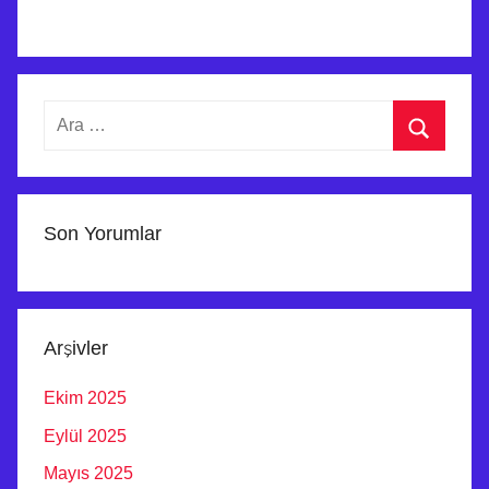
O
N
T
A
Arama:
J
I
Ara
V
E
A
Son Yorumlar
R
A
Ç
F
Arşivler
İ
Ekim 2025
R
M
Eylül 2025
A
Mayıs 2025
S