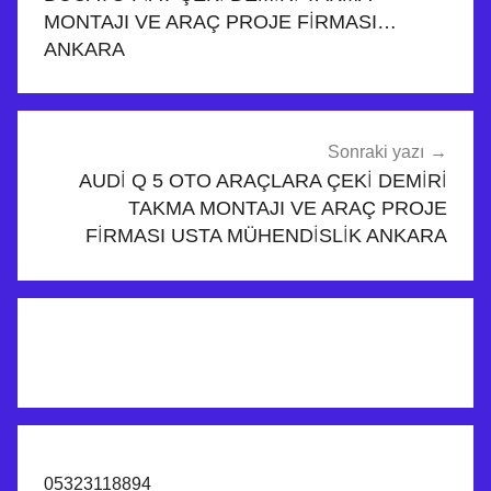
İ
MONTAJI VE ARAÇ PROJE FİRMASI…
Ç
ANKARA
E
K
İ
D
Sonraki yazı
E
AUDİ Q 5 OTO ARAÇLARA ÇEKİ DEMİRİ
TAKMA MONTAJI VE ARAÇ PROJE
M
FİRMASI USTA MÜHENDİSLİK ANKARA
İ
R
İ
T
A
K
M
A
M
05323118894