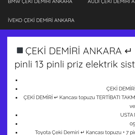
BMW ÇEKİ DEMİRİ ANKARA
AUDİ ÇEKİ DEMİRİ 
İVEKO ÇEKİ DEMİRİ ANKARA
ÇEKİ DEMİRİ ANKARA ↵ K
pinli 13 pinli priz elektrik 
ÇEKİ DEMİR
ÇEKİ DEMİRİ ↵ Kancası topuzu TERTİBATI TAKMA M
ve
USTA
0
Toyota Çeki Demiri ↵ Kancası topuzu + 7 pinl