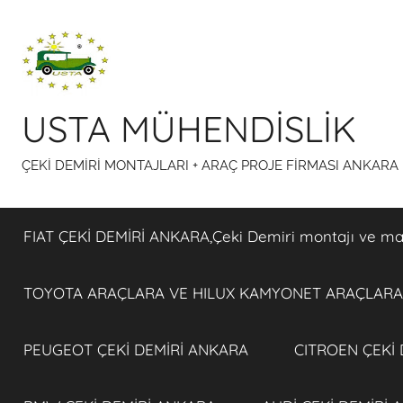
İçeriğe
atla
USTA MÜHENDİSLİK
ÇEKİ DEMİRİ MONTAJLARI + ARAÇ PROJE FİRMASI ANKARA
FIAT ÇEKİ DEMİRİ ANKARA,Çeki Demiri montajı ve maiy
TOYOTA ARAÇLARA VE HILUX KAMYONET ARAÇLARA 
PEUGEOT ÇEKİ DEMİRİ ANKARA
CITROEN ÇEKİ