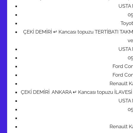
USTA
0
Toyot
ÇEKİ DEMİRİ ↵ Kancası topuzu TERTİBATI TAKMA M
ve
USTA
0
Ford Con
Ford Con
Renault K
ÇEKİ DEMİRİ ANKARA ↵ Kancası topuzu İLAVESİ + 7 
USTA
0
Renault K