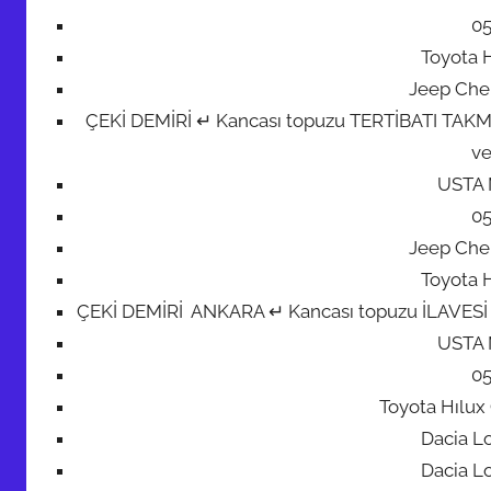
0
Toyota H
Jeep Che
ÇEKİ DEMİRİ ↵ Kancası topuzu TERTİBATI TAKMA M
ve
USTA
0
Jeep Che
Toyota H
ÇEKİ DEMİRİ ANKARA ↵ Kancası topuzu İLAVESİ + 7 
USTA
0
Toyota Hılu
Dacia L
Dacia L