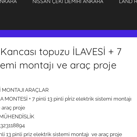
ANKARA
NISSAN ÇEKİ DEMİRİ ANKARA
LAND R
ancası topuzu İLAVESİ + 7
sistemi montajı ve araç proje
İ MONTAJI ARAÇLAR
ONTESİ + 7 pinli 13 pinli pİriz elektrik sistemi montajı
 araç proje
 MÜHENDİSLİK
5323118894
i 13 pinli priz elektrik sistemi montajı ve araç proje