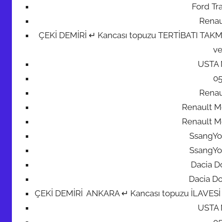
Ford Tr
Renau
ÇEKİ DEMİRİ ↵ Kancası topuzu TERTİBATI TAKMA M
ve
USTA
0
Renau
Renault M
Renault M
SsangYo
SsangYo
Dacia Do
Dacia Do
ÇEKİ DEMİRİ ANKARA ↵ Kancası topuzu İLAVESİ + 7 
USTA