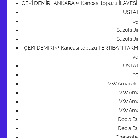
ÇEKİ DEMİRİ ANKARA ↵ Kancası topuzu İLAVESİ + 7 
USTA
0
Suzuki J
Suzuki J
ÇEKİ DEMİRİ ↵ Kancası topuzu TERTİBATI TAKMA M
ve
USTA
0
VW Amarok 
VW Ama
VW Ama
VW Ama
Dacia Du
Dacia Du
Chevrolet