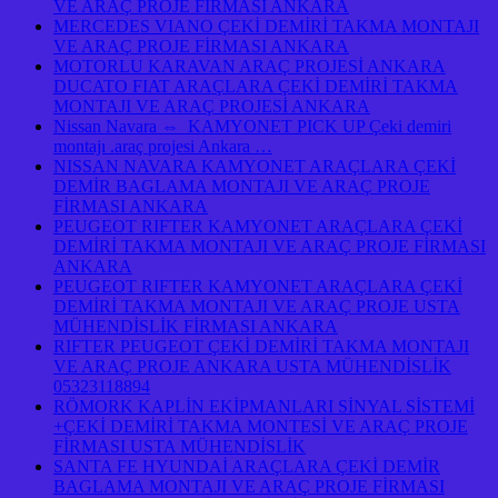
VE ARAÇ PROJE FİRMASI ANKARA
MERCEDES VIANO ÇEKİ DEMİRİ TAKMA MONTAJI
VE ARAÇ PROJE FİRMASI ANKARA
MOTORLU KARAVAN ARAÇ PROJESİ ANKARA
DUCATO FIAT ARAÇLARA ÇEKİ DEMİRİ TAKMA
MONTAJI VE ARAÇ PROJESİ ANKARA
Nissan Navara ⇔ KAMYONET PICK UP Çeki demiri
montajı .araç projesi Ankara …
NISSAN NAVARA KAMYONET ARAÇLARA ÇEKİ
DEMİR BAGLAMA MONTAJI VE ARAÇ PROJE
FİRMASI ANKARA
PEUGEOT RIFTER KAMYONET ARAÇLARA ÇEKİ
DEMİRİ TAKMA MONTAJI VE ARAÇ PROJE FİRMASI
ANKARA
PEUGEOT RIFTER KAMYONET ARAÇLARA ÇEKİ
DEMİRİ TAKMA MONTAJI VE ARAÇ PROJE USTA
MÜHENDİSLİK FİRMASI ANKARA
RIFTER PEUGEOT ÇEKİ DEMİRİ TAKMA MONTAJI
VE ARAÇ PROJE ANKARA USTA MÜHENDİSLİK
05323118894
RÖMORK KAPLİN EKİPMANLARI SİNYAL SİSTEMİ
+ÇEKİ DEMİRİ TAKMA MONTESİ VE ARAÇ PROJE
FİRMASI USTA MÜHENDİSLİK
SANTA FE HYUNDAİ ARAÇLARA ÇEKİ DEMİR
BAGLAMA MONTAJI VE ARAÇ PROJE FİRMASI