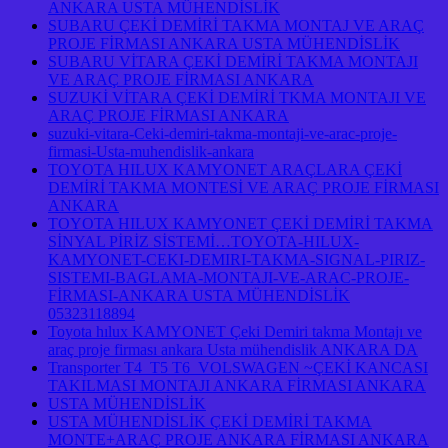
ANKARA USTA MÜHENDİSLİK
SUBARU ÇEKİ DEMİRİ TAKMA MONTAJ VE ARAÇ
PROJE FİRMASI ANKARA USTA MÜHENDİSLİK
SUBARU VİTARA ÇEKİ DEMİRİ TAKMA MONTAJI
VE ARAÇ PROJE FİRMASI ANKARA
SUZUKİ VİTARA ÇEKİ DEMİRİ TKMA MONTAJI VE
ARAÇ PROJE FİRMASI ANKARA
suzuki-vitara-Ceki-demiri-takma-montaji-ve-arac-proje-
firmasi-Usta-muhendislik-ankara
TOYOTA HILUX KAMYONET ARAÇLARA ÇEKİ
DEMİRİ TAKMA MONTESİ VE ARAÇ PROJE FİRMASI
ANKARA
TOYOTA HILUX KAMYONET ÇEKİ DEMİRİ TAKMA
SİNYAL PİRİZ SİSTEMİ…TOYOTA-HILUX-
KAMYONET-CEKI-DEMIRI-TAKMA-SIGNAL-PIRIZ-
SISTEMI-BAGLAMA-MONTAJI-VE-ARAC-PROJE-
FİRMASI-ANKARA USTA MÜHENDİSLİK
05323118894
Toyota hılux KAMYONET Çeki Demiri takma Montajı ve
araç proje firması ankara Usta mühendislik ANKARA DA
Transporter T4 T5 T6 VOLSWAGEN ~ÇEKİ KANCASI
TAKILMASI MONTAJI ANKARA FİRMASI ANKARA
USTA MÜHENDİSLİK
USTA MÜHENDİSLİK ÇEKİ DEMİRİ TAKMA
MONTE+ARAÇ PROJE ANKARA FİRMASI ANKARA