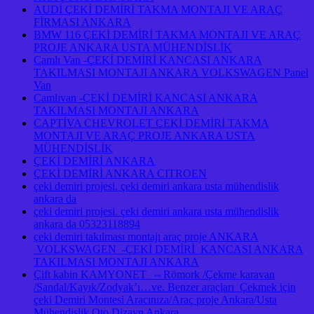
AUDİ ÇEKİ DEMİRİ TAKMA MONTAJI VE ARAÇ
FİRMASI ANKARA
BMW 116 ÇEKİ DEMİRİ TAKMA MONTAJI VE ARAÇ
PROJE ANKARA USTA MÜHENDİSLİK
Camlı Van -ÇEKİ DEMİRİ KANCASI ANKARA
TAKILMASI MONTAJI ANKARA VOLKSWAGEN Panel
Van
Camlıvan -ÇEKİ DEMİRİ KANCASI ANKARA
TAKILMASI MONTAJI ANKARA
CAPTİVA CHEVROLET ÇEKİ DEMİRİ TAKMA
MONTAJI VE ARAÇ PROJE ANKARA USTA
MÜHENDİSLİK
ÇEKİ DEMİRİ ANKARA
ÇEKİ DEMİRİ ANKARA CITROEN
çeki demiri projesi. çeki demiri ankara usta mühendislik
ankara da
çeki demiri projesi. çeki demiri ankara usta mühendislik
ankara da 05323118894
çeki demiri takılması montajı araç proje ANKARA
VOLKSWAGEN -ÇEKİ DEMİRİ KANCASI ANKARA
TAKILMASI MONTAJI ANKARA
Çift kabin KAMYONET ⇔Römork /Çekme karavan
/Sandal/Kayık/Zodyak’ı…ve. Benzer araçları Çekmek için
çeki Demiri Montesi Aracınıza/Araç proje Ankara/Usta
Mühendislik Oto Dizayn Ankara