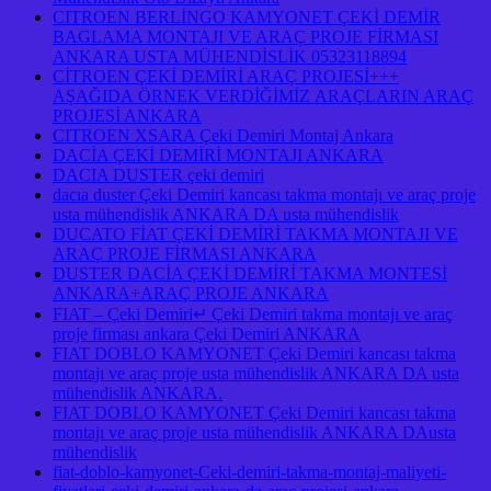
CITROEN BERLİNGO KAMYONET ÇEKİ DEMİR
BAGLAMA MONTAJI VE ARAÇ PROJE FİRMASI
ANKARA USTA MÜHENDİSLİK 05323118894
CİTROEN ÇEKİ DEMİRİ ARAÇ PROJESİ+++
AŞAĞIDA ÖRNEK VERDİĞİMİZ ARAÇLARIN ARAÇ
PROJESİ ANKARA
CITROEN XSARA Çeki Demiri Montaj Ankara
DACİA ÇEKİ DEMİRİ MONTAJI ANKARA
DACIA DUSTER çeki demiri
dacıa duster Çeki Demiri kancası takma montajı ve araç proje
usta mühendislik ANKARA DA usta mühendislik
DUCATO FİAT ÇEKİ DEMİRİ TAKMA MONTAJI VE
ARAÇ PROJE FİRMASI ANKARA
DUSTER DACİA ÇEKİ DEMİRİ TAKMA MONTESİ
ANKARA+ARAÇ PROJE ANKARA
FIAT – Çeki Demiri↵ Çeki Demiri takma montajı ve araç
proje firması ankara Çeki Demiri ANKARA
FIAT DOBLO KAMYONET Çeki Demiri kancası takma
montajı ve araç proje usta mühendislik ANKARA DA usta
mühendislik ANKARA.
FIAT DOBLO KAMYONET Çeki Demiri kancası takma
montajı ve araç proje usta mühendislik ANKARA DAusta
mühendislik
fiat-doblo-kamyonet-Ceki-demiri-takma-montaj-maliyeti-