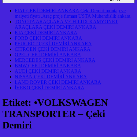
FIAT ÇEKİ DEMİRİ ANKARA,Çeki Demiri montajı ve
maiyeti fiyatı ,Araç proje firması USTA Mühendislik ankara,
TOYOTA ARAÇLARA VE HILUX KAMYONET
ARAÇLARA ÇEKİ DEMİRİ ANKARA
KIA ÇEKİ DEMİRİ ANKARA
FORD ÇEKİ DEMİRİ ANKARA
PEUGEOT ÇEKİ DEMİRİ ANKARA
CITROEN ÇEKİ DEMİRİ ANKARA
OPEL ÇEKİ DEMİRİ ANKARA
MERCEDES ÇEKİ DEMİRİ ANKARA
BMW ÇEKİ DEMİRİ ANKARA
AUDİ ÇEKİ DEMİRİ ANKARA
NISSAN ÇEKİ DEMİRİ ANKARA
LAND ROVER ÇEKİ DEMİRİ ANKARA
İVEKO ÇEKİ DEMİRİ ANKARA
Etiket:
•VOLKSWAGEN
TRANSPORTER – Çeki
Demiri