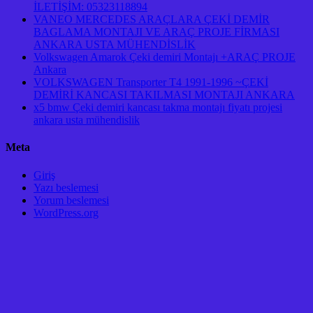
İLETİŞİM: 05323118894
VANEO MERCEDES ARAÇLARA ÇEKİ DEMİR
BAGLAMA MONTAJI VE ARAÇ PROJE FİRMASI
ANKARA USTA MÜHENDİSLİK
Volkswagen Amarok Çeki demiri Montajı +ARAÇ PROJE
Ankara
VOLKSWAGEN Transporter T4 1991-1996 ~ÇEKİ
DEMİRİ KANCASI TAKILMASI MONTAJI ANKARA
x5 bmw Çeki demiri kancası takma montajı fiyatı projesi
ankara usta mühendislik
Meta
Giriş
Yazı beslemesi
Yorum beslemesi
WordPress.org