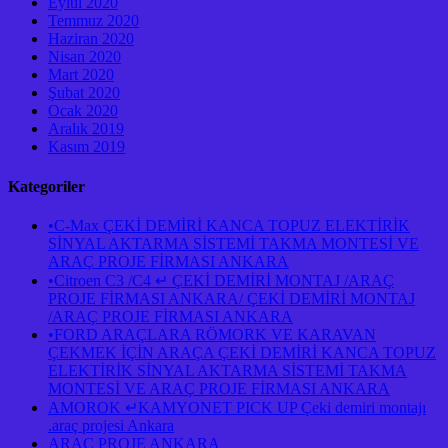
Eylül 2020
Temmuz 2020
Haziran 2020
Nisan 2020
Mart 2020
Şubat 2020
Ocak 2020
Aralık 2019
Kasım 2019
Kategoriler
•C-Max ÇEKİ DEMİRİ KANCA TOPUZ ELEKTİRİK
SİNYAL AKTARMA SİSTEMİ TAKMA MONTESİ VE
ARAÇ PROJE FİRMASI ANKARA
•Citroen C3 /C4 ↵ ÇEKİ DEMİRİ MONTAJ /ARAÇ
PROJE FİRMASI ANKARA/ ÇEKİ DEMİRİ MONTAJ
/ARAÇ PROJE FİRMASI ANKARA
•FORD ARAÇLARA RÖMORK VE KARAVAN
ÇEKMEK İÇİN ARAÇA ÇEKİ DEMİRİ KANCA TOPUZ
ELEKTİRİK SİNYAL AKTARMA SİSTEMİ TAKMA
MONTESİ VE ARAÇ PROJE FİRMASI ANKARA
AMOROK ↵KAMYONET PICK UP Çeki demiri montajı
.araç projesi Ankara
ARAÇ PROJE ANKARA