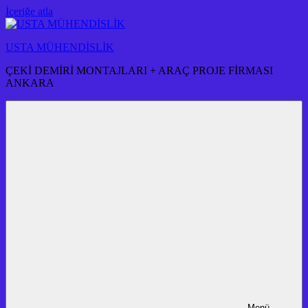
İçeriğe atla
USTA MÜHENDİSLİK
ÇEKİ DEMİRİ MONTAJLARI + ARAÇ PROJE FİRMASI
ANKARA
Menü