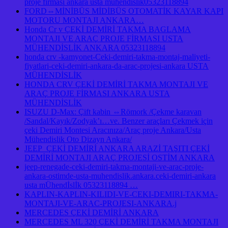
proje firması ankara usta mühendislik05323118894
FORD⇔MİNİBÜS MİDİBÜS OTOMATİK KAYAR KAPI
MOTORU MONTAJI ANKARA…
Honda Cr v ÇEKİ DEMİRİ TAKMA BAGLAMA
MONTAJI VE ARAÇ PROJE FİRMASI USTA
MÜHENDİSLİK ANKARA 05323118894
honda crv -kamyonet-Ceki-demiri-takma-montaj-maliyeti-
fiyatlari-ceki-demiri-ankara-da-arac-projesi-ankara USTA
MÜHENDİSLİK
HONDA CRV ÇEKİ DEMİRİ TAKMA MONTAJI VE
ARAÇ PROJE FİRMASI ANKARA USTA
MÜHENDİSLİK
ISUZU D-Max: Çift kabin ⇔Römork /Çekme karavan
/Sandal/Kayık/Zodyak’ı…ve. Benzer araçları Çekmek için
çeki Demiri Montesi Aracınıza/Araç proje Ankara/Usta
Mühendislik Oto Dizayn Ankara/
JEEP ÇEKİ DEMİRİ ANKARA ARAZİ TAŞITI ÇEKİ
DEMİRİ MONTAJI ARAÇ PROJESİ OSTİM ANKARA
jeep-renegade-ceki-demiri-takma-montaji-ve-arac-proje-
ankara-ostimde-usta-muhendislik.ankara.ceki-demiri-ankara
usta mÜhendİslİk 05323118894 …
KAPLIN-KAPLIN-KILIDI-VE-CEKI-DEMIRI-TAKMA-
MONTAJI-VE-ARAC-PROJESI-ANKARA.j
MERCEDES ÇEKİ DEMİRİ ANKARA
MERCEDES ML 320 ÇEKİ DEMİRİ TAKMA MONTAJI