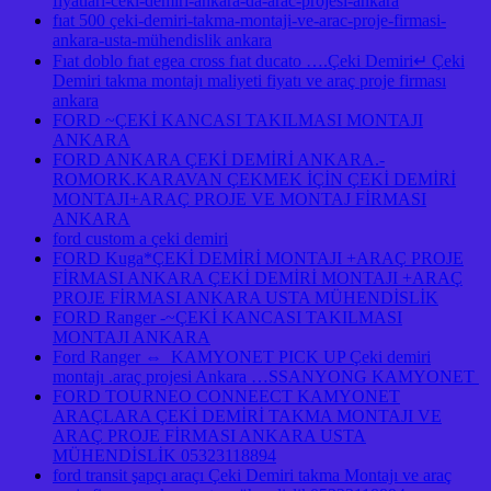
fiyatlari-ceki-demiri-ankara-da-arac-projesi-ankara
fıat 500 çeki-demiri-takma-montaji-ve-arac-proje-firmasi-
ankara-usta-mühendislik ankara
Fıat doblo fıat egea cross fıat ducato ….Çeki Demiri↵ Çeki
Demiri takma montajı maliyeti fiyatı ve araç proje firması
ankara
FORD ~ÇEKİ KANCASI TAKILMASI MONTAJI
ANKARA
FORD ANKARA ÇEKİ DEMİRİ ANKARA.-
ROMORK.KARAVAN ÇEKMEK İÇİN ÇEKİ DEMİRİ
MONTAJI+ARAÇ PROJE VE MONTAJ FİRMASI
ANKARA
ford custom a çeki demiri
FORD Kuga*ÇEKİ DEMİRİ MONTAJI +ARAÇ PROJE
FİRMASI ANKARA ÇEKİ DEMİRİ MONTAJI +ARAÇ
PROJE FİRMASI ANKARA USTA MÜHENDİSLİK
FORD Ranger -~ÇEKİ KANCASI TAKILMASI
MONTAJI ANKARA
Ford Ranger ⇔ KAMYONET PICK UP Çeki demiri
montajı .araç projesi Ankara …SSANYONG KAMYONET
FORD TOURNEO CONNEECT KAMYONET
ARAÇLARA ÇEKİ DEMİRİ TAKMA MONTAJI VE
ARAÇ PROJE FİRMASI ANKARA USTA
MÜHENDİSLİK 05323118894
ford transit şapçı araçı Çeki Demiri takma Montajı ve araç