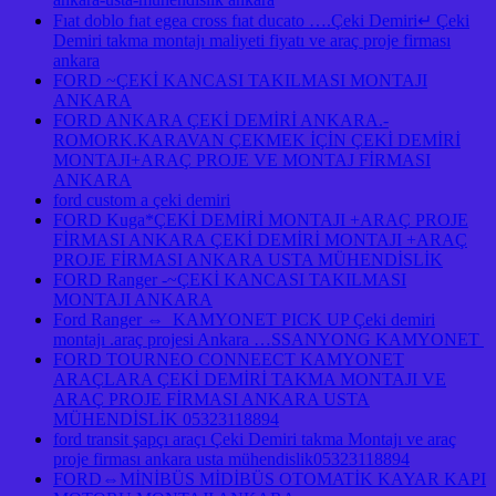
Fıat doblo fıat egea cross fıat ducato ….Çeki Demiri↵ Çeki
Demiri takma montajı maliyeti fiyatı ve araç proje firması
ankara
FORD ~ÇEKİ KANCASI TAKILMASI MONTAJI
ANKARA
FORD ANKARA ÇEKİ DEMİRİ ANKARA.-
ROMORK.KARAVAN ÇEKMEK İÇİN ÇEKİ DEMİRİ
MONTAJI+ARAÇ PROJE VE MONTAJ FİRMASI
ANKARA
ford custom a çeki demiri
FORD Kuga*ÇEKİ DEMİRİ MONTAJI +ARAÇ PROJE
FİRMASI ANKARA ÇEKİ DEMİRİ MONTAJI +ARAÇ
PROJE FİRMASI ANKARA USTA MÜHENDİSLİK
FORD Ranger -~ÇEKİ KANCASI TAKILMASI
MONTAJI ANKARA
Ford Ranger ⇔ KAMYONET PICK UP Çeki demiri
montajı .araç projesi Ankara …SSANYONG KAMYONET
FORD TOURNEO CONNEECT KAMYONET
ARAÇLARA ÇEKİ DEMİRİ TAKMA MONTAJI VE
ARAÇ PROJE FİRMASI ANKARA USTA
MÜHENDİSLİK 05323118894
ford transit şapçı araçı Çeki Demiri takma Montajı ve araç
proje firması ankara usta mühendislik05323118894
FORD⇔MİNİBÜS MİDİBÜS OTOMATİK KAYAR KAPI