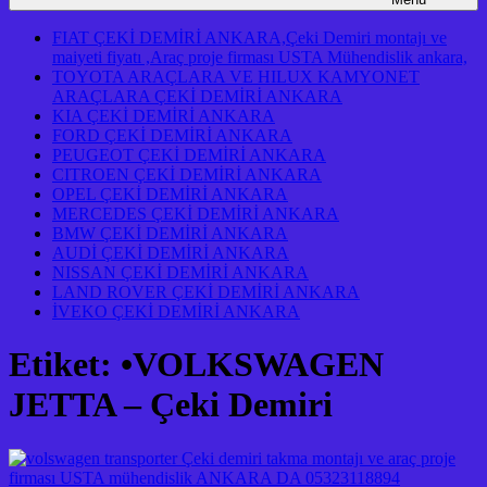
FIAT ÇEKİ DEMİRİ ANKARA,Çeki Demiri montajı ve
maiyeti fiyatı ,Araç proje firması USTA Mühendislik ankara,
TOYOTA ARAÇLARA VE HILUX KAMYONET
ARAÇLARA ÇEKİ DEMİRİ ANKARA
KIA ÇEKİ DEMİRİ ANKARA
FORD ÇEKİ DEMİRİ ANKARA
PEUGEOT ÇEKİ DEMİRİ ANKARA
CITROEN ÇEKİ DEMİRİ ANKARA
OPEL ÇEKİ DEMİRİ ANKARA
MERCEDES ÇEKİ DEMİRİ ANKARA
BMW ÇEKİ DEMİRİ ANKARA
AUDİ ÇEKİ DEMİRİ ANKARA
NISSAN ÇEKİ DEMİRİ ANKARA
LAND ROVER ÇEKİ DEMİRİ ANKARA
İVEKO ÇEKİ DEMİRİ ANKARA
Etiket:
•VOLKSWAGEN
JETTA – Çeki Demiri