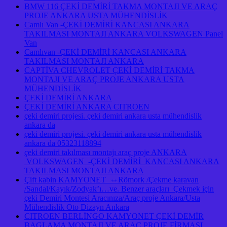
BMW 116 ÇEKİ DEMİRİ TAKMA MONTAJI VE ARAÇ
PROJE ANKARA USTA MÜHENDİSLİK
Camlı Van -ÇEKİ DEMİRİ KANCASI ANKARA
TAKILMASI MONTAJI ANKARA VOLKSWAGEN Panel
Van
Camlıvan -ÇEKİ DEMİRİ KANCASI ANKARA
TAKILMASI MONTAJI ANKARA
CAPTİVA CHEVROLET ÇEKİ DEMİRİ TAKMA
MONTAJI VE ARAÇ PROJE ANKARA USTA
MÜHENDİSLİK
ÇEKİ DEMİRİ ANKARA
ÇEKİ DEMİRİ ANKARA CITROEN
çeki demiri projesi. çeki demiri ankara usta mühendislik
ankara da
çeki demiri projesi. çeki demiri ankara usta mühendislik
ankara da 05323118894
çeki demiri takılması montajı araç proje ANKARA
VOLKSWAGEN -ÇEKİ DEMİRİ KANCASI ANKARA
TAKILMASI MONTAJI ANKARA
Çift kabin KAMYONET ⇔Römork /Çekme karavan
/Sandal/Kayık/Zodyak’ı…ve. Benzer araçları Çekmek için
çeki Demiri Montesi Aracınıza/Araç proje Ankara/Usta
Mühendislik Oto Dizayn Ankara
CITROEN BERLİNGO KAMYONET ÇEKİ DEMİR
BAGLAMA MONTAJI VE ARAÇ PROJE FİRMASI