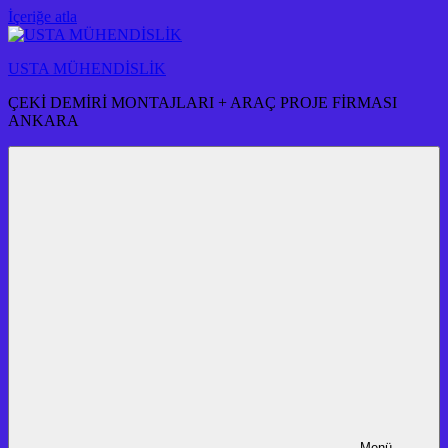
İçeriğe atla
USTA MÜHENDİSLİK
ÇEKİ DEMİRİ MONTAJLARI + ARAÇ PROJE FİRMASI
ANKARA
Menü