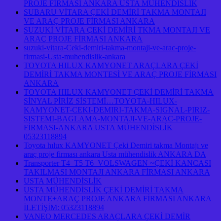
PROJE FİRMASI ANKARA USTA MÜHENDİSLİK
SUBARU VİTARA ÇEKİ DEMİRİ TAKMA MONTAJI
VE ARAÇ PROJE FİRMASI ANKARA
SUZUKİ VİTARA ÇEKİ DEMİRİ TKMA MONTAJI VE
ARAÇ PROJE FİRMASI ANKARA
suzuki-vitara-Ceki-demiri-takma-montaji-ve-arac-proje-
firmasi-Usta-muhendislik-ankara
TOYOTA HILUX KAMYONET ARAÇLARA ÇEKİ
DEMİRİ TAKMA MONTESİ VE ARAÇ PROJE FİRMASI
ANKARA
TOYOTA HILUX KAMYONET ÇEKİ DEMİRİ TAKMA
SİNYAL PİRİZ SİSTEMİ…TOYOTA-HILUX-
KAMYONET-CEKI-DEMIRI-TAKMA-SIGNAL-PIRIZ-
SISTEMI-BAGLAMA-MONTAJI-VE-ARAC-PROJE-
FİRMASI-ANKARA USTA MÜHENDİSLİK
05323118894
Toyota hılux KAMYONET Çeki Demiri takma Montajı ve
araç proje firması ankara Usta mühendislik ANKARA DA
Transporter T4 T5 T6 VOLSWAGEN ~ÇEKİ KANCASI
TAKILMASI MONTAJI ANKARA FİRMASI ANKARA
USTA MÜHENDİSLİK
USTA MÜHENDİSLİK ÇEKİ DEMİRİ TAKMA
MONTE+ARAÇ PROJE ANKARA FİRMASI ANKARA
İLETİŞİM: 05323118894
VANEO MERCEDES ARAÇLARA ÇEKİ DEMİR