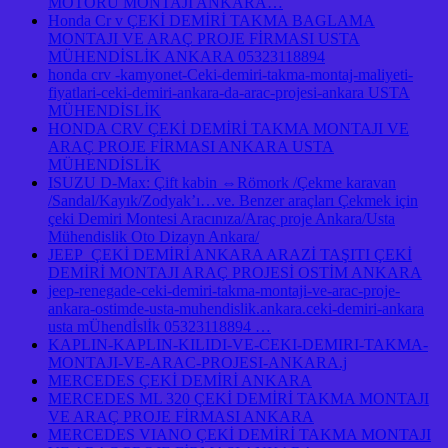
MOTORU MONTAJI ANKARA…
Honda Cr v ÇEKİ DEMİRİ TAKMA BAGLAMA
MONTAJI VE ARAÇ PROJE FİRMASI USTA
MÜHENDİSLİK ANKARA 05323118894
honda crv -kamyonet-Ceki-demiri-takma-montaj-maliyeti-
fiyatlari-ceki-demiri-ankara-da-arac-projesi-ankara USTA
MÜHENDİSLİK
HONDA CRV ÇEKİ DEMİRİ TAKMA MONTAJI VE
ARAÇ PROJE FİRMASI ANKARA USTA
MÜHENDİSLİK
ISUZU D-Max: Çift kabin ⇔Römork /Çekme karavan
/Sandal/Kayık/Zodyak’ı…ve. Benzer araçları Çekmek için
çeki Demiri Montesi Aracınıza/Araç proje Ankara/Usta
Mühendislik Oto Dizayn Ankara/
JEEP ÇEKİ DEMİRİ ANKARA ARAZİ TAŞITI ÇEKİ
DEMİRİ MONTAJI ARAÇ PROJESİ OSTİM ANKARA
jeep-renegade-ceki-demiri-takma-montaji-ve-arac-proje-
ankara-ostimde-usta-muhendislik.ankara.ceki-demiri-ankara
usta mÜhendİslİk 05323118894 …
KAPLIN-KAPLIN-KILIDI-VE-CEKI-DEMIRI-TAKMA-
MONTAJI-VE-ARAC-PROJESI-ANKARA.j
MERCEDES ÇEKİ DEMİRİ ANKARA
MERCEDES ML 320 ÇEKİ DEMİRİ TAKMA MONTAJI
VE ARAÇ PROJE FİRMASI ANKARA
MERCEDES VIANO ÇEKİ DEMİRİ TAKMA MONTAJI