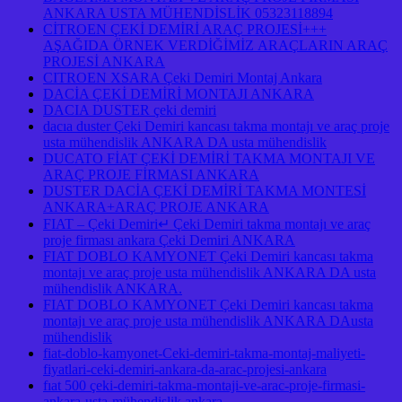
ANKARA USTA MÜHENDİSLİK 05323118894
CİTROEN ÇEKİ DEMİRİ ARAÇ PROJESİ+++
AŞAĞIDA ÖRNEK VERDİĞİMİZ ARAÇLARIN ARAÇ
PROJESİ ANKARA
CITROEN XSARA Çeki Demiri Montaj Ankara
DACİA ÇEKİ DEMİRİ MONTAJI ANKARA
DACIA DUSTER çeki demiri
dacıa duster Çeki Demiri kancası takma montajı ve araç proje
usta mühendislik ANKARA DA usta mühendislik
DUCATO FİAT ÇEKİ DEMİRİ TAKMA MONTAJI VE
ARAÇ PROJE FİRMASI ANKARA
DUSTER DACİA ÇEKİ DEMİRİ TAKMA MONTESİ
ANKARA+ARAÇ PROJE ANKARA
FIAT – Çeki Demiri↵ Çeki Demiri takma montajı ve araç
proje firması ankara Çeki Demiri ANKARA
FIAT DOBLO KAMYONET Çeki Demiri kancası takma
montajı ve araç proje usta mühendislik ANKARA DA usta
mühendislik ANKARA.
FIAT DOBLO KAMYONET Çeki Demiri kancası takma
montajı ve araç proje usta mühendislik ANKARA DAusta
mühendislik
fiat-doblo-kamyonet-Ceki-demiri-takma-montaj-maliyeti-
fiyatlari-ceki-demiri-ankara-da-arac-projesi-ankara
fıat 500 çeki-demiri-takma-montaji-ve-arac-proje-firmasi-
ankara-usta-mühendislik ankara