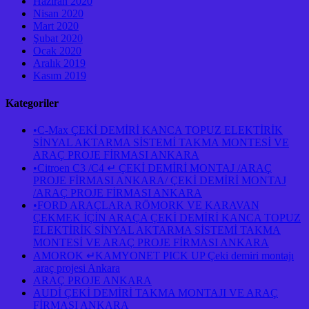
Haziran 2020
Nisan 2020
Mart 2020
Şubat 2020
Ocak 2020
Aralık 2019
Kasım 2019
Kategoriler
•C-Max ÇEKİ DEMİRİ KANCA TOPUZ ELEKTİRİK
SİNYAL AKTARMA SİSTEMİ TAKMA MONTESİ VE
ARAÇ PROJE FİRMASI ANKARA
•Citroen C3 /C4 ↵ ÇEKİ DEMİRİ MONTAJ /ARAÇ
PROJE FİRMASI ANKARA/ ÇEKİ DEMİRİ MONTAJ
/ARAÇ PROJE FİRMASI ANKARA
•FORD ARAÇLARA RÖMORK VE KARAVAN
ÇEKMEK İÇİN ARAÇA ÇEKİ DEMİRİ KANCA TOPUZ
ELEKTİRİK SİNYAL AKTARMA SİSTEMİ TAKMA
MONTESİ VE ARAÇ PROJE FİRMASI ANKARA
AMOROK ↵KAMYONET PICK UP Çeki demiri montajı
.araç projesi Ankara
ARAÇ PROJE ANKARA
AUDİ ÇEKİ DEMİRİ TAKMA MONTAJI VE ARAÇ
FİRMASI ANKARA