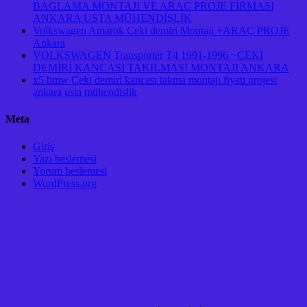
BAGLAMA MONTAJI VE ARAÇ PROJE FİRMASI
ANKARA USTA MÜHENDİSLİK
Volkswagen Amarok Çeki demiri Montajı +ARAÇ PROJE
Ankara
VOLKSWAGEN Transporter T4 1991-1996 ~ÇEKİ
DEMİRİ KANCASI TAKILMASI MONTAJI ANKARA
x5 bmw Çeki demiri kancası takma montajı fiyatı projesi
ankara usta mühendislik
Meta
Giriş
Yazı beslemesi
Yorum beslemesi
WordPress.org