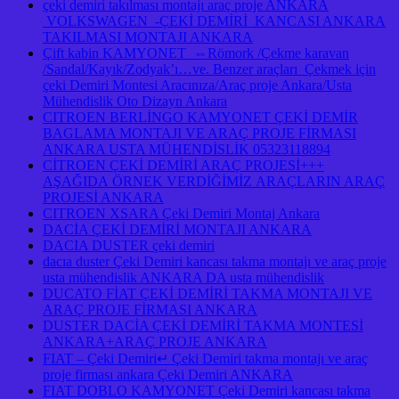
çeki demiri takılması montajı araç proje ANKARA
VOLKSWAGEN -ÇEKİ DEMİRİ KANCASI ANKARA
TAKILMASI MONTAJI ANKARA
Çift kabin KAMYONET ⇔Römork /Çekme karavan
/Sandal/Kayık/Zodyak’ı…ve. Benzer araçları Çekmek için
çeki Demiri Montesi Aracınıza/Araç proje Ankara/Usta
Mühendislik Oto Dizayn Ankara
CITROEN BERLİNGO KAMYONET ÇEKİ DEMİR
BAGLAMA MONTAJI VE ARAÇ PROJE FİRMASI
ANKARA USTA MÜHENDİSLİK 05323118894
CİTROEN ÇEKİ DEMİRİ ARAÇ PROJESİ+++
AŞAĞIDA ÖRNEK VERDİĞİMİZ ARAÇLARIN ARAÇ
PROJESİ ANKARA
CITROEN XSARA Çeki Demiri Montaj Ankara
DACİA ÇEKİ DEMİRİ MONTAJI ANKARA
DACIA DUSTER çeki demiri
dacıa duster Çeki Demiri kancası takma montajı ve araç proje
usta mühendislik ANKARA DA usta mühendislik
DUCATO FİAT ÇEKİ DEMİRİ TAKMA MONTAJI VE
ARAÇ PROJE FİRMASI ANKARA
DUSTER DACİA ÇEKİ DEMİRİ TAKMA MONTESİ
ANKARA+ARAÇ PROJE ANKARA
FIAT – Çeki Demiri↵ Çeki Demiri takma montajı ve araç
proje firması ankara Çeki Demiri ANKARA
FIAT DOBLO KAMYONET Çeki Demiri kancası takma