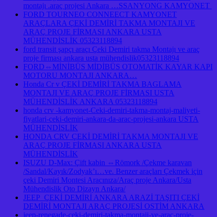
montajı .araç projesi Ankara …SSANYONG KAMYONET
FORD TOURNEO CONNEECT KAMYONET
ARAÇLARA ÇEKİ DEMİRİ TAKMA MONTAJI VE
ARAÇ PROJE FİRMASI ANKARA USTA
MÜHENDİSLİK 05323118894
ford transit şapçı araçı Çeki Demiri takma Montajı ve araç
proje firması ankara usta mühendislik05323118894
FORD⇔MİNİBÜS MİDİBÜS OTOMATİK KAYAR KAPI
MOTORU MONTAJI ANKARA…
Honda Cr v ÇEKİ DEMİRİ TAKMA BAGLAMA
MONTAJI VE ARAÇ PROJE FİRMASI USTA
MÜHENDİSLİK ANKARA 05323118894
honda crv -kamyonet-Ceki-demiri-takma-montaj-maliyeti-
fiyatlari-ceki-demiri-ankara-da-arac-projesi-ankara USTA
MÜHENDİSLİK
HONDA CRV ÇEKİ DEMİRİ TAKMA MONTAJI VE
ARAÇ PROJE FİRMASI ANKARA USTA
MÜHENDİSLİK
ISUZU D-Max: Çift kabin ⇔Römork /Çekme karavan
/Sandal/Kayık/Zodyak’ı…ve. Benzer araçları Çekmek için
çeki Demiri Montesi Aracınıza/Araç proje Ankara/Usta
Mühendislik Oto Dizayn Ankara/
JEEP ÇEKİ DEMİRİ ANKARA ARAZİ TAŞITI ÇEKİ
DEMİRİ MONTAJI ARAÇ PROJESİ OSTİM ANKARA
jeep-renegade-ceki-demiri-takma-montaji-ve-arac-proje-