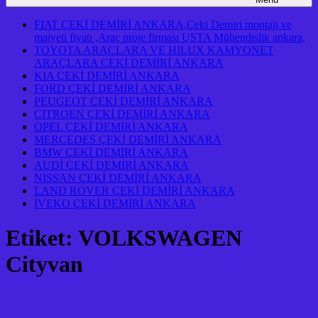
FIAT ÇEKİ DEMİRİ ANKARA,Çeki Demiri montajı ve
maiyeti fiyatı ,Araç proje firması USTA Mühendislik ankara,
TOYOTA ARAÇLARA VE HILUX KAMYONET
ARAÇLARA ÇEKİ DEMİRİ ANKARA
KIA ÇEKİ DEMİRİ ANKARA
FORD ÇEKİ DEMİRİ ANKARA
PEUGEOT ÇEKİ DEMİRİ ANKARA
CITROEN ÇEKİ DEMİRİ ANKARA
OPEL ÇEKİ DEMİRİ ANKARA
MERCEDES ÇEKİ DEMİRİ ANKARA
BMW ÇEKİ DEMİRİ ANKARA
AUDİ ÇEKİ DEMİRİ ANKARA
NISSAN ÇEKİ DEMİRİ ANKARA
LAND ROVER ÇEKİ DEMİRİ ANKARA
İVEKO ÇEKİ DEMİRİ ANKARA
Etiket:
VOLKSWAGEN
Cityvan