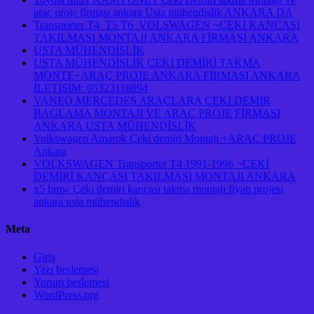
araç proje firması ankara Usta mühendislik ANKARA DA
Transporter T4 T5 T6 VOLSWAGEN ~ÇEKİ KANCASI
TAKILMASI MONTAJI ANKARA FİRMASI ANKARA
USTA MÜHENDİSLİK
USTA MÜHENDİSLİK ÇEKİ DEMİRİ TAKMA
MONTE+ARAÇ PROJE ANKARA FİRMASI ANKARA
İLETİŞİM: 05323118894
VANEO MERCEDES ARAÇLARA ÇEKİ DEMİR
BAGLAMA MONTAJI VE ARAÇ PROJE FİRMASI
ANKARA USTA MÜHENDİSLİK
Volkswagen Amarok Çeki demiri Montajı +ARAÇ PROJE
Ankara
VOLKSWAGEN Transporter T4 1991-1996 ~ÇEKİ
DEMİRİ KANCASI TAKILMASI MONTAJI ANKARA
x5 bmw Çeki demiri kancası takma montajı fiyatı projesi
ankara usta mühendislik
Meta
Giriş
Yazı beslemesi
Yorum beslemesi
WordPress.org