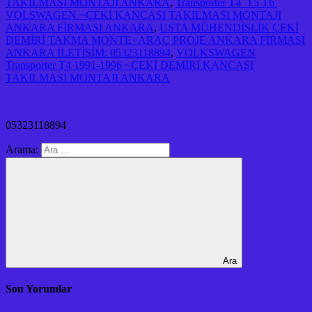
TAKILMASI MONTAJI ANKARA
,
Transporter T4 T5 T6
VOLSWAGEN ~ÇEKİ KANCASI TAKILMASI MONTAJI
ANKARA FİRMASI ANKARA
,
USTA MÜHENDİSLİK ÇEKİ
DEMİRİ TAKMA MONTE+ARAÇ PROJE ANKARA FİRMASI
ANKARA İLETİŞİM: 05323118894
,
VOLKSWAGEN
Transporter T4 1991-1996 ~ÇEKİ DEMİRİ KANCASI
TAKILMASI MONTAJI ANKARA
05323118894
Arama:
Ara
Son Yorumlar