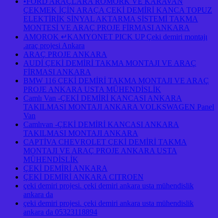
•FORD ARAÇLARA RÖMORK VE KARAVAN
ÇEKMEK İÇİN ARAÇA ÇEKİ DEMİRİ KANCA TOPUZ
ELEKTİRİK SİNYAL AKTARMA SİSTEMİ TAKMA
MONTESİ VE ARAÇ PROJE FİRMASI ANKARA
AMOROK ↵KAMYONET PICK UP Çeki demiri montajı
.araç projesi Ankara
ARAÇ PROJE ANKARA
AUDİ ÇEKİ DEMİRİ TAKMA MONTAJI VE ARAÇ
FİRMASI ANKARA
BMW 116 ÇEKİ DEMİRİ TAKMA MONTAJI VE ARAÇ
PROJE ANKARA USTA MÜHENDİSLİK
Camlı Van -ÇEKİ DEMİRİ KANCASI ANKARA
TAKILMASI MONTAJI ANKARA VOLKSWAGEN Panel
Van
Camlıvan -ÇEKİ DEMİRİ KANCASI ANKARA
TAKILMASI MONTAJI ANKARA
CAPTİVA CHEVROLET ÇEKİ DEMİRİ TAKMA
MONTAJI VE ARAÇ PROJE ANKARA USTA
MÜHENDİSLİK
ÇEKİ DEMİRİ ANKARA
ÇEKİ DEMİRİ ANKARA CITROEN
çeki demiri projesi. çeki demiri ankara usta mühendislik
ankara da
çeki demiri projesi. çeki demiri ankara usta mühendislik
ankara da 05323118894