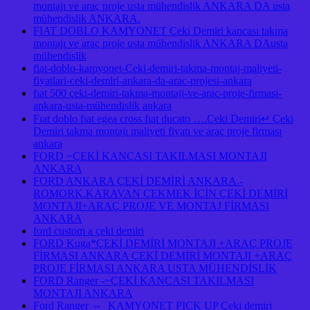
montajı ve araç proje usta mühendislik ANKARA DA usta
mühendislik ANKARA.
FIAT DOBLO KAMYONET Çeki Demiri kancası takma
montajı ve araç proje usta mühendislik ANKARA DAusta
mühendislik
fiat-doblo-kamyonet-Ceki-demiri-takma-montaj-maliyeti-
fiyatlari-ceki-demiri-ankara-da-arac-projesi-ankara
fıat 500 çeki-demiri-takma-montaji-ve-arac-proje-firmasi-
ankara-usta-mühendislik ankara
Fıat doblo fıat egea cross fıat ducato ….Çeki Demiri↵ Çeki
Demiri takma montajı maliyeti fiyatı ve araç proje firması
ankara
FORD ~ÇEKİ KANCASI TAKILMASI MONTAJI
ANKARA
FORD ANKARA ÇEKİ DEMİRİ ANKARA.-
ROMORK.KARAVAN ÇEKMEK İÇİN ÇEKİ DEMİRİ
MONTAJI+ARAÇ PROJE VE MONTAJ FİRMASI
ANKARA
ford custom a çeki demiri
FORD Kuga*ÇEKİ DEMİRİ MONTAJI +ARAÇ PROJE
FİRMASI ANKARA ÇEKİ DEMİRİ MONTAJI +ARAÇ
PROJE FİRMASI ANKARA USTA MÜHENDİSLİK
FORD Ranger -~ÇEKİ KANCASI TAKILMASI
MONTAJI ANKARA
Ford Ranger ⇔ KAMYONET PICK UP Çeki demiri