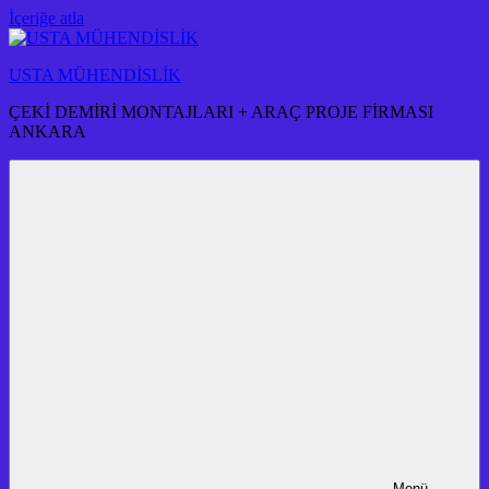
İçeriğe atla
USTA MÜHENDİSLİK
ÇEKİ DEMİRİ MONTAJLARI + ARAÇ PROJE FİRMASI
ANKARA
Menü