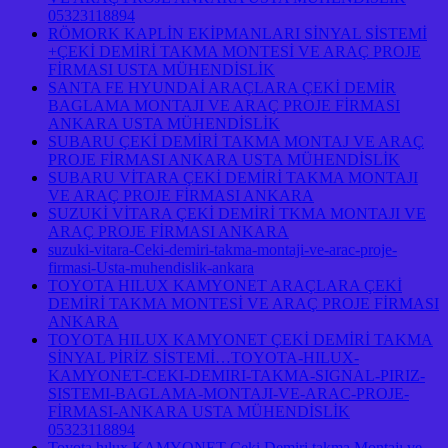
05323118894
RÖMORK KAPLİN EKİPMANLARI SİNYAL SİSTEMİ
+ÇEKİ DEMİRİ TAKMA MONTESİ VE ARAÇ PROJE
FİRMASI USTA MÜHENDİSLİK
SANTA FE HYUNDAİ ARAÇLARA ÇEKİ DEMİR
BAGLAMA MONTAJI VE ARAÇ PROJE FİRMASI
ANKARA USTA MÜHENDİSLİK
SUBARU ÇEKİ DEMİRİ TAKMA MONTAJ VE ARAÇ
PROJE FİRMASI ANKARA USTA MÜHENDİSLİK
SUBARU VİTARA ÇEKİ DEMİRİ TAKMA MONTAJI
VE ARAÇ PROJE FİRMASI ANKARA
SUZUKİ VİTARA ÇEKİ DEMİRİ TKMA MONTAJI VE
ARAÇ PROJE FİRMASI ANKARA
suzuki-vitara-Ceki-demiri-takma-montaji-ve-arac-proje-
firmasi-Usta-muhendislik-ankara
TOYOTA HILUX KAMYONET ARAÇLARA ÇEKİ
DEMİRİ TAKMA MONTESİ VE ARAÇ PROJE FİRMASI
ANKARA
TOYOTA HILUX KAMYONET ÇEKİ DEMİRİ TAKMA
SİNYAL PİRİZ SİSTEMİ…TOYOTA-HILUX-
KAMYONET-CEKI-DEMIRI-TAKMA-SIGNAL-PIRIZ-
SISTEMI-BAGLAMA-MONTAJI-VE-ARAC-PROJE-
FİRMASI-ANKARA USTA MÜHENDİSLİK
05323118894
Toyota hılux KAMYONET Çeki Demiri takma Montajı ve