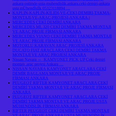
ankara-ostimde-usta-muhendislik.ankara.ceki-demiri-ankara
usta mÜhendİslİk 05323118894 …
KAPLIN-KAPLIN-KILIDI-VE-CEKI-DEMIRI-TAKMA-
MONTAJI-VE-ARAC-PROJESI-ANKARA.j
MERCEDES ÇEKİ DEMİRİ ANKARA
MERCEDES ML 320 ÇEKİ DEMİRİ TAKMA MONTAJI
VE ARAÇ PROJE FİRMASI ANKARA
MERCEDES VIANO ÇEKİ DEMİRİ TAKMA MONTAJI
VE ARAÇ PROJE FİRMASI ANKARA
MOTORLU KARAVAN ARAÇ PROJESİ ANKARA
DUCATO FIAT ARAÇLARA ÇEKİ DEMİRİ TAKMA
MONTAJI VE ARAÇ PROJESİ ANKARA
Nissan Navara ⇔ KAMYONET PICK UP Çeki demiri
montajı .araç projesi Ankara …
NISSAN NAVARA KAMYONET ARAÇLARA ÇEKİ
DEMİR BAGLAMA MONTAJI VE ARAÇ PROJE
FİRMASI ANKARA
PEUGEOT RIFTER KAMYONET ARAÇLARA ÇEKİ
DEMİRİ TAKMA MONTAJI VE ARAÇ PROJE FİRMASI
ANKARA
PEUGEOT RIFTER KAMYONET ARAÇLARA ÇEKİ
DEMİRİ TAKMA MONTAJI VE ARAÇ PROJE USTA
MÜHENDİSLİK FİRMASI ANKARA
RIFTER PEUGEOT ÇEKİ DEMİRİ TAKMA MONTAJI
VE ARAÇ PROJE ANKARA USTA MÜHENDİSLİK