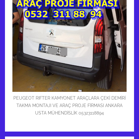
PEUGEOT RIFTER KAMYONET ARAÇLARA ÇEKİ DEMİRİ
TAKMA MONTAJI VE ARAÇ PROJE FİRMASI ANKARA
USTA MÜHENDİSLİK 05323118894