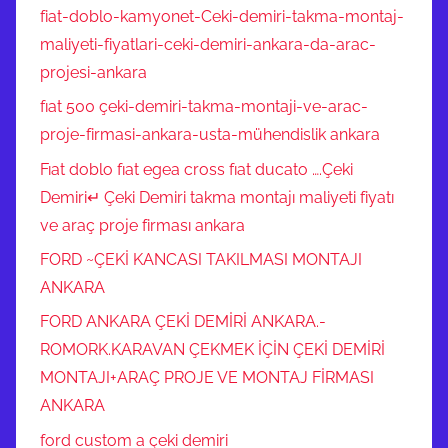
fiat-doblo-kamyonet-Ceki-demiri-takma-montaj-
maliyeti-fiyatlari-ceki-demiri-ankara-da-arac-
projesi-ankara
fıat 500 çeki-demiri-takma-montaji-ve-arac-
proje-firmasi-ankara-usta-mühendislik ankara
Fıat doblo fıat egea cross fıat ducato ….Çeki
Demiri↵ Çeki Demiri takma montajı maliyeti fiyatı
ve araç proje firması ankara
FORD ~ÇEKİ KANCASI TAKILMASI MONTAJI
ANKARA
FORD ANKARA ÇEKİ DEMİRİ ANKARA.-
ROMORK.KARAVAN ÇEKMEK İÇİN ÇEKİ DEMİRİ
MONTAJI+ARAÇ PROJE VE MONTAJ FİRMASI
ANKARA
ford custom a çeki demiri