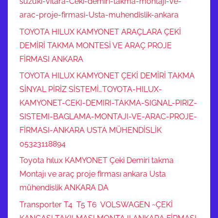
suzuki-vitara-Ceki-demiri-takma-montaji-ve-
arac-proje-firmasi-Usta-muhendislik-ankara
TOYOTA HILUX KAMYONET ARAÇLARA ÇEKİ
DEMİRİ TAKMA MONTESİ VE ARAÇ PROJE
FİRMASI ANKARA
TOYOTA HILUX KAMYONET ÇEKİ DEMİRİ TAKMA
SİNYAL PİRİZ SİSTEMİ…TOYOTA-HILUX-
KAMYONET-CEKI-DEMIRI-TAKMA-SIGNAL-PIRIZ-
SISTEMI-BAGLAMA-MONTAJI-VE-ARAC-PROJE-
FİRMASI-ANKARA USTA MÜHENDİSLİK
05323118894
Toyota hılux KAMYONET Çeki Demiri takma
Montajı ve araç proje firması ankara Usta
mühendislik ANKARA DA
Transporter T4 T5 T6 VOLSWAGEN ~ÇEKİ