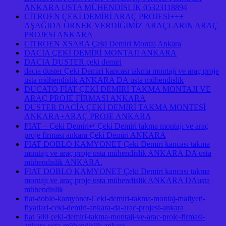
ANKARA USTA MÜHENDİSLİK 05323118894
CİTROEN ÇEKİ DEMİRİ ARAÇ PROJESİ+++
AŞAĞIDA ÖRNEK VERDİĞİMİZ ARAÇLARIN ARAÇ
PROJESİ ANKARA
CITROEN XSARA Çeki Demiri Montaj Ankara
DACİA ÇEKİ DEMİRİ MONTAJI ANKARA
DACIA DUSTER çeki demiri
dacıa duster Çeki Demiri kancası takma montajı ve araç proje
usta mühendislik ANKARA DA usta mühendislik
DUCATO FİAT ÇEKİ DEMİRİ TAKMA MONTAJI VE
ARAÇ PROJE FİRMASI ANKARA
DUSTER DACİA ÇEKİ DEMİRİ TAKMA MONTESİ
ANKARA+ARAÇ PROJE ANKARA
FIAT – Çeki Demiri↵ Çeki Demiri takma montajı ve araç
proje firması ankara Çeki Demiri ANKARA
FIAT DOBLO KAMYONET Çeki Demiri kancası takma
montajı ve araç proje usta mühendislik ANKARA DA usta
mühendislik ANKARA.
FIAT DOBLO KAMYONET Çeki Demiri kancası takma
montajı ve araç proje usta mühendislik ANKARA DAusta
mühendislik
fiat-doblo-kamyonet-Ceki-demiri-takma-montaj-maliyeti-
fiyatlari-ceki-demiri-ankara-da-arac-projesi-ankara
fıat 500 çeki-demiri-takma-montaji-ve-arac-proje-firmasi-
ankara-usta-mühendislik ankara