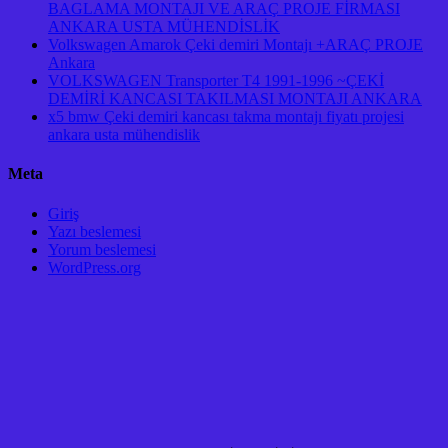
BAGLAMA MONTAJI VE ARAÇ PROJE FİRMASI
ANKARA USTA MÜHENDİSLİK
Volkswagen Amarok Çeki demiri Montajı +ARAÇ PROJE
Ankara
VOLKSWAGEN Transporter T4 1991-1996 ~ÇEKİ
DEMİRİ KANCASI TAKILMASI MONTAJI ANKARA
x5 bmw Çeki demiri kancası takma montajı fiyatı projesi
ankara usta mühendislik
Meta
Giriş
Yazı beslemesi
Yorum beslemesi
WordPress.org