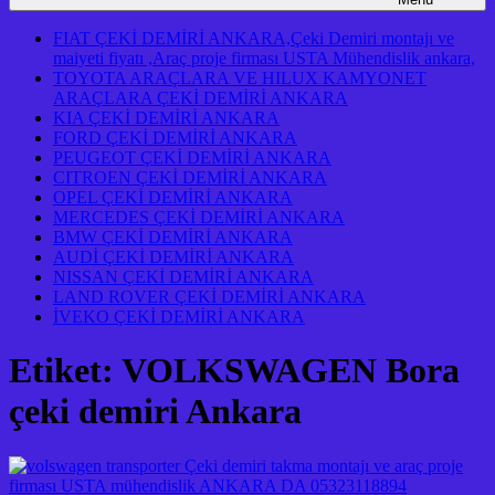
FIAT ÇEKİ DEMİRİ ANKARA,Çeki Demiri montajı ve
maiyeti fiyatı ,Araç proje firması USTA Mühendislik ankara,
TOYOTA ARAÇLARA VE HILUX KAMYONET
ARAÇLARA ÇEKİ DEMİRİ ANKARA
KIA ÇEKİ DEMİRİ ANKARA
FORD ÇEKİ DEMİRİ ANKARA
PEUGEOT ÇEKİ DEMİRİ ANKARA
CITROEN ÇEKİ DEMİRİ ANKARA
OPEL ÇEKİ DEMİRİ ANKARA
MERCEDES ÇEKİ DEMİRİ ANKARA
BMW ÇEKİ DEMİRİ ANKARA
AUDİ ÇEKİ DEMİRİ ANKARA
NISSAN ÇEKİ DEMİRİ ANKARA
LAND ROVER ÇEKİ DEMİRİ ANKARA
İVEKO ÇEKİ DEMİRİ ANKARA
Etiket:
VOLKSWAGEN Bora
çeki demiri Ankara