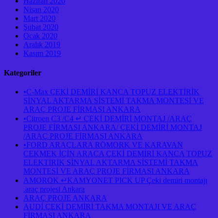
Haziran 2020
Nisan 2020
Mart 2020
Şubat 2020
Ocak 2020
Aralık 2019
Kasım 2019
Kategoriler
•C-Max ÇEKİ DEMİRİ KANCA TOPUZ ELEKTİRİK
SİNYAL AKTARMA SİSTEMİ TAKMA MONTESİ VE
ARAÇ PROJE FİRMASI ANKARA
•Citroen C3 /C4 ↵ ÇEKİ DEMİRİ MONTAJ /ARAÇ
PROJE FİRMASI ANKARA/ ÇEKİ DEMİRİ MONTAJ
/ARAÇ PROJE FİRMASI ANKARA
•FORD ARAÇLARA RÖMORK VE KARAVAN
ÇEKMEK İÇİN ARAÇA ÇEKİ DEMİRİ KANCA TOPUZ
ELEKTİRİK SİNYAL AKTARMA SİSTEMİ TAKMA
MONTESİ VE ARAÇ PROJE FİRMASI ANKARA
AMOROK ↵KAMYONET PICK UP Çeki demiri montajı
.araç projesi Ankara
ARAÇ PROJE ANKARA
AUDİ ÇEKİ DEMİRİ TAKMA MONTAJI VE ARAÇ
FİRMASI ANKARA