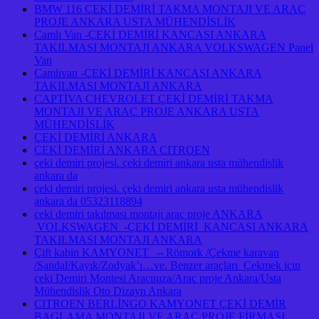
BMW 116 ÇEKİ DEMİRİ TAKMA MONTAJI VE ARAÇ
PROJE ANKARA USTA MÜHENDİSLİK
Camlı Van -ÇEKİ DEMİRİ KANCASI ANKARA
TAKILMASI MONTAJI ANKARA VOLKSWAGEN Panel
Van
Camlıvan -ÇEKİ DEMİRİ KANCASI ANKARA
TAKILMASI MONTAJI ANKARA
CAPTİVA CHEVROLET ÇEKİ DEMİRİ TAKMA
MONTAJI VE ARAÇ PROJE ANKARA USTA
MÜHENDİSLİK
ÇEKİ DEMİRİ ANKARA
ÇEKİ DEMİRİ ANKARA CITROEN
çeki demiri projesi. çeki demiri ankara usta mühendislik
ankara da
çeki demiri projesi. çeki demiri ankara usta mühendislik
ankara da 05323118894
çeki demiri takılması montajı araç proje ANKARA
VOLKSWAGEN -ÇEKİ DEMİRİ KANCASI ANKARA
TAKILMASI MONTAJI ANKARA
Çift kabin KAMYONET ⇔Römork /Çekme karavan
/Sandal/Kayık/Zodyak’ı…ve. Benzer araçları Çekmek için
çeki Demiri Montesi Aracınıza/Araç proje Ankara/Usta
Mühendislik Oto Dizayn Ankara
CITROEN BERLİNGO KAMYONET ÇEKİ DEMİR
BAGLAMA MONTAJI VE ARAÇ PROJE FİRMASI