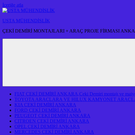
İçeriğe atla
USTA MÜHENDİSLİK
ÇEKİ DEMİRİ MONTAJLARI + ARAÇ PROJE FİRMASI ANK
FIAT ÇEKİ DEMİRİ ANKARA,Çeki Demiri montajı ve maiyeti f
TOYOTA ARAÇLARA VE HILUX KAMYONET ARAÇLA
KIA ÇEKİ DEMİRİ ANKARA
FORD ÇEKİ DEMİRİ ANKARA
PEUGEOT ÇEKİ DEMİRİ ANKARA
CITROEN ÇEKİ DEMİRİ ANKARA
OPEL ÇEKİ DEMİRİ ANKARA
MERCEDES ÇEKİ DEMİRİ ANKARA