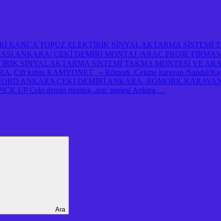
İRİ KANCA TOPUZ ELEKTİRİK SİNYAL AKTARMA SİSTEMİ
İRMASI ANKARA/ ÇEKİ DEMİRİ MONTAJ /ARAÇ PROJE FİRMA
TİRİK SİNYAL AKTARMA SİSTEMİ TAKMA MONTESİ VE AR
ARA
,
Çift kabin KAMYONET ⇔Römork /Çekme karavan /Sandal/Kayık/
FORD ANKARA ÇEKİ DEMİRİ ANKARA.-ROMORK.KARAVAN 
UP Çeki demiri montajı .araç projesi Ankara …
Ara