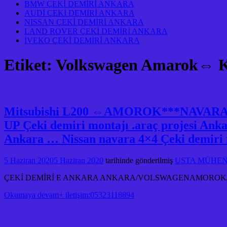
BMW ÇEKİ DEMİRİ ANKARA
AUDİ ÇEKİ DEMİRİ ANKARA
NISSAN ÇEKİ DEMİRİ ANKARA
LAND ROVER ÇEKİ DEMİRİ ANKARA
İVEKO ÇEKİ DEMİRİ ANKARA
Etiket:
Volkswagen Amarok⇔ KA
Mitsubishi L200 ⇔AMOROK***NAVA
UP Çeki demiri montajı .araç projesi 
Ankara … Nissan navara 4×4 Çeki demiri m
5 Haziran 2020
5 Haziran 2020
tarihinde gönderilmiş
USTA MÜHENDİ
ÇEKİ DEMİRİ E ANKARA ANKARA/VOLSWAGENAMOROK/L
Okumaya devam+ iletişim:05323118894