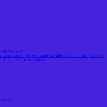
NTAJI ANKARA
Aracınıza/Araç proje Ankara/Usta Mühendislik Oto Dizayn Ankara
ENDİSLİK 05323118894
 ANKARA.