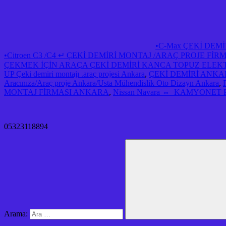
•C-Max ÇEKİ DEM
•Citroen C3 /C4 ↵ ÇEKİ DEMİRİ MONTAJ /ARAÇ PROJE F
ÇEKMEK İÇİN ARAÇA ÇEKİ DEMİRİ KANCA TOPUZ ELEK
UP Çeki demiri montajı .araç projesi Ankara
,
ÇEKİ DEMİRİ ANK
Aracınıza/Araç proje Ankara/Usta Mühendislik Oto Dizayn Ankara
,
MONTAJ FİRMASI ANKARA
,
Nissan Navara ⇔ KAMYONET PICK 
05323118894
Arama: