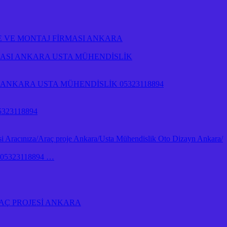
E VE MONTAJ FİRMASI ANKARA
RMASI ANKARA USTA MÜHENDİSLİK
NKARA USTA MÜHENDİSLİK 05323118894
323118894
 Aracınıza/Araç proje Ankara/Usta Mühendislik Oto Dizayn Ankara/
İk 05323118894 …
AÇ PROJESİ ANKARA