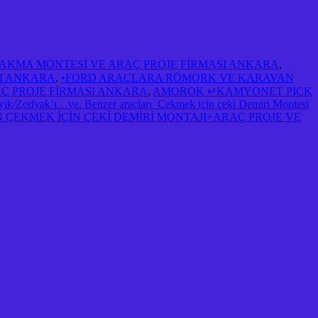
 TAKMA MONTESİ VE ARAÇ PROJE FİRMASI ANKARA
,
SI ANKARA
,
•FORD ARAÇLARA RÖMORK VE KARAVAN
AÇ PROJE FİRMASI ANKARA
,
AMOROK ↵KAMYONET PICK
Zodyak’ı…ve. Benzer araçları Çekmek için çeki Demiri Montesi
ÇEKMEK İÇİN ÇEKİ DEMİRİ MONTAJI+ARAÇ PROJE VE