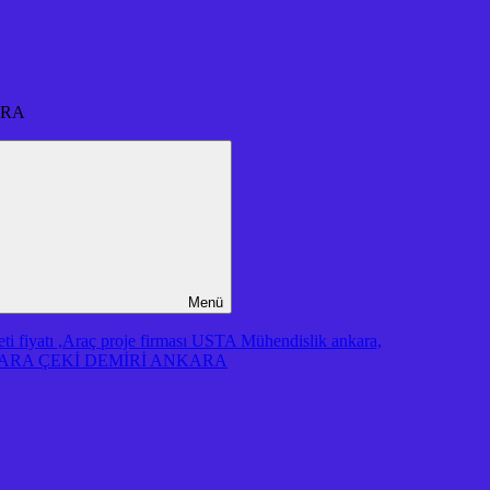
ARA
Menü
iyatı ,Araç proje firması USTA Mühendislik ankara,
RA ÇEKİ DEMİRİ ANKARA