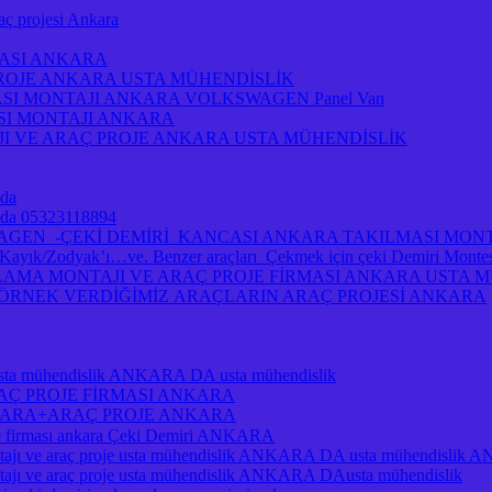
projesi Ankara
MASI ANKARA
PROJE ANKARA USTA MÜHENDİSLİK
ASI MONTAJI ANKARA VOLKSWAGEN Panel Van
ASI MONTAJI ANKARA
I VE ARAÇ PROJE ANKARA USTA MÜHENDİSLİK
 da
ra da 05323118894
A VOLKSWAGEN -ÇEKİ DEMİRİ KANCASI ANKARA TAKILMASI MO
/Zodyak’ı…ve. Benzer araçları Çekmek için çeki Demiri Montesi 
MA MONTAJI VE ARAÇ PROJE FİRMASI ANKARA USTA MÜH
A ÖRNEK VERDİĞİMİZ ARAÇLARIN ARAÇ PROJESİ ANKARA
je usta mühendislik ANKARA DA usta mühendislik
RAÇ PROJE FİRMASI ANKARA
NKARA+ARAÇ PROJE ANKARA
je firması ankara Çeki Demiri ANKARA
ı ve araç proje usta mühendislik ANKARA DA usta mühendislik
 ve araç proje usta mühendislik ANKARA DAusta mühendislik