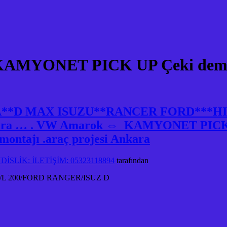
MYONET PICK UP Çeki demiri 
RA**D MAX ISUZU**RANCER FORD***
Ankara … . VW Amarok ⇔ KAMYONET PICK UP
ontajı .araç projesi Ankara
SLİK: İLETİŞİM: 05323118894
tarafından
 200/FORD RANGER/ISUZ D