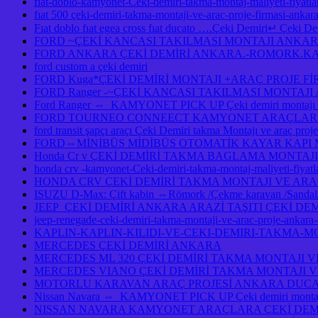
fiat-doblo-kamyonet-Ceki-demiri-takma-montaj-maliyeti-fiyatlar
fıat 500 çeki-demiri-takma-montaji-ve-arac-proje-firmasi-ankar
Fıat doblo fıat egea cross fıat ducato ….Çeki Demiri↵ Çeki Demi
FORD ~ÇEKİ KANCASI TAKILMASI MONTAJI ANKA
FORD ANKARA ÇEKİ DEMİRİ ANKARA.-ROMORK.KA
ford custom a çeki demiri
FORD Kuga*ÇEKİ DEMİRİ MONTAJI +ARAÇ PROJE F
FORD Ranger -~ÇEKİ KANCASI TAKILMASI MONTAJ
Ford Ranger ⇔ KAMYONET PICK UP Çeki demiri monta
FORD TOURNEO CONNEECT KAMYONET ARAÇLARA ÇE
ford transit şapçı araçı Çeki Demiri takma Montajı ve araç pro
FORD⇔MİNİBÜS MİDİBÜS OTOMATİK KAYAR KAPI
Honda Cr v ÇEKİ DEMİRİ TAKMA BAGLAMA MONTAJI
honda crv -kamyonet-Ceki-demiri-takma-montaj-maliyeti-fiy
HONDA CRV ÇEKİ DEMİRİ TAKMA MONTAJI VE ARA
ISUZU D-Max: Çift kabin ⇔Römork /Çekme karavan /Sandal/Ka
JEEP ÇEKİ DEMİRİ ANKARA ARAZİ TAŞITI ÇEKİ DE
jeep-renegade-ceki-demiri-takma-montaji-ve-arac-proje-ankar
KAPLIN-KAPLIN-KILIDI-VE-CEKI-DEMIRI-TAKMA-M
MERCEDES ÇEKİ DEMİRİ ANKARA
MERCEDES ML 320 ÇEKİ DEMİRİ TAKMA MONTAJI V
MERCEDES VIANO ÇEKİ DEMİRİ TAKMA MONTAJI V
MOTORLU KARAVAN ARAÇ PROJESİ ANKARA DUCAT
Nissan Navara ⇔ KAMYONET PICK UP Çeki demiri montajı 
NISSAN NAVARA KAMYONET ARAÇLARA ÇEKİ DEMİ