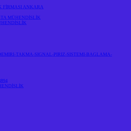
K FİRMASI ANKARA
STA MÜHENDİSLİK
ÜHENDİSLİK
EMIRI-TAKMA-SIGNAL-PIRIZ-SISTEMI-BAGLAMA-
894
HENDİSLİK