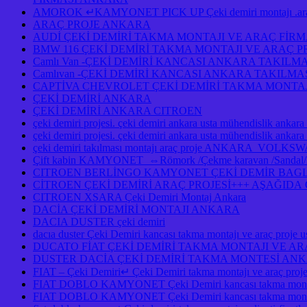
AMOROK ↵KAMYONET PICK UP Çeki demiri montajı .araç 
ARAÇ PROJE ANKARA
AUDİ ÇEKİ DEMİRİ TAKMA MONTAJI VE ARAÇ FİR
BMW 116 ÇEKİ DEMİRİ TAKMA MONTAJI VE ARAÇ 
Camlı Van -ÇEKİ DEMİRİ KANCASI ANKARA TAKILM
Camlıvan -ÇEKİ DEMİRİ KANCASI ANKARA TAKILM
CAPTİVA CHEVROLET ÇEKİ DEMİRİ TAKMA MONTAJ
ÇEKİ DEMİRİ ANKARA
ÇEKİ DEMİRİ ANKARA CITROEN
çeki demiri projesi. çeki demiri ankara usta mühendislik ankara
çeki demiri projesi. çeki demiri ankara usta mühendislik anka
çeki demiri takılması montajı araç proje ANKAR
Çift kabin KAMYONET ⇔Römork /Çekme karavan /Sandal/Kayık
CITROEN BERLİNGO KAMYONET ÇEKİ DEMİR BAGLA
CİTROEN ÇEKİ DEMİRİ ARAÇ PROJESİ+++ AŞAĞID
CITROEN XSARA Çeki Demiri Montaj Ankara
DACİA ÇEKİ DEMİRİ MONTAJI ANKARA
DACIA DUSTER çeki demiri
dacıa duster Çeki Demiri kancası takma montajı ve araç pro
DUCATO FİAT ÇEKİ DEMİRİ TAKMA MONTAJI VE A
DUSTER DACİA ÇEKİ DEMİRİ TAKMA MONTESİ A
FIAT – Çeki Demiri↵ Çeki Demiri takma montajı ve araç pro
FIAT DOBLO KAMYONET Çeki Demiri kancası takma montaj
FIAT DOBLO KAMYONET Çeki Demiri kancası takma montajı