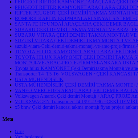
PEUGEOT RIFTER KAMYONET ARAÇLARA ÇEKİ DEM
PEUGEOT RIFTER KAMYONET ARAÇLARA ÇEKİ DEM
RIFTER PEUGEOT ÇEKİ DEMİRİ TAKMA MONTAJI VE
RÖMORK KAPLİN EKİPMANLARI SİNYAL SİSTEMİ +
SANTA FE HYUNDAİ ARAÇLARA ÇEKİ DEMİR BAGL
SUBARU ÇEKİ DEMİRİ TAKMA MONTAJ VE ARAÇ PR
SUBARU VİTARA ÇEKİ DEMİRİ TAKMA MONTAJI VE
SUZUKİ VİTARA ÇEKİ DEMİRİ TKMA MONTAJI VE A
suzuki-vitara-Ceki-demiri-takma-montaji-ve-arac-proje-firmasi
TOYOTA HILUX KAMYONET ARAÇLARA ÇEKİ DEMİR
TOYOTA HILUX KAMYONET ÇEKİ DEMİRİ TAKMA Sİ
MONTAJI-VE-ARAC-PROJE-FİRMASI-ANKARA USTA M
Toyota hılux KAMYONET Çeki Demiri takma Montajı ve araç
Transporter T4 T5 T6 VOLSWAGEN ~ÇEKİ KANCASI
USTA MÜHENDİSLİK
USTA MÜHENDİSLİK ÇEKİ DEMİRİ TAKMA MONTE+AR
VANEO MERCEDES ARAÇLARA ÇEKİ DEMİR BAGLAM
Volkswagen Amarok Çeki demiri Montajı +ARAÇ PROJE An
VOLKSWAGEN Transporter T4 1991-1996 ~ÇEKİ DEM
x5 bmw Çeki demiri kancası takma montajı fiyatı projesi ankar
Meta
Giriş
Yazı beslemesi