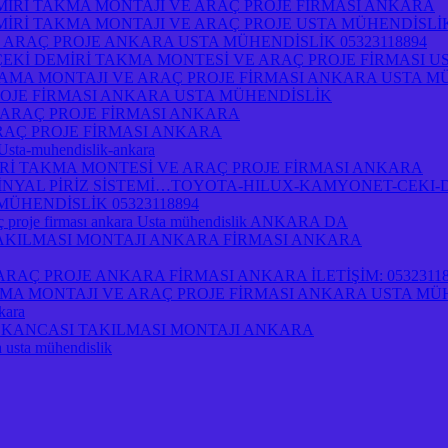
İRİ TAKMA MONTAJI VE ARAÇ PROJE FİRMASI ANKARA
İRİ TAKMA MONTAJI VE ARAÇ PROJE USTA MÜHENDİSLİ
 ARAÇ PROJE ANKARA USTA MÜHENDİSLİK 05323118894
ÇEKİ DEMİRİ TAKMA MONTESİ VE ARAÇ PROJE FİRMASI U
AMA MONTAJI VE ARAÇ PROJE FİRMASI ANKARA USTA M
OJE FİRMASI ANKARA USTA MÜHENDİSLİK
 ARAÇ PROJE FİRMASI ANKARA
RAÇ PROJE FİRMASI ANKARA
-Usta-muhendislik-ankara
İ TAKMA MONTESİ VE ARAÇ PROJE FİRMASI ANKARA
NYAL PİRİZ SİSTEMİ…TOYOTA-HILUX-KAMYONET-CEKI-D
ÜHENDİSLİK 05323118894
 proje firması ankara Usta mühendislik ANKARA DA
 TAKILMASI MONTAJI ANKARA FİRMASI ANKARA
AÇ PROJE ANKARA FİRMASI ANKARA İLETİŞİM: 05323118
A MONTAJI VE ARAÇ PROJE FİRMASI ANKARA USTA MÜ
kara
İRİ KANCASI TAKILMASI MONTAJI ANKARA
a usta mühendislik