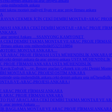
i-ceki-demiri-ankara-da-arac-projesi-ankara
a-usta-mühendislik ankara
ri takma montajı maliyeti fiyatı ve araç proje firması ankara
RA
RAVAN ÇEKMEK İÇİN ÇEKİ DEMİRİ MONTAJI+ARAÇ PROJ
İRMASI ANKARA ÇEKİ DEMİRİ MONTAJI +ARAÇ PROJE Fİ
I ANKARA
jı .araç projesi Ankara …SSANYONG KAMYONET
Kİ DEMİRİ TAKMA MONTAJI VE ARAÇ PROJE FİRMASI A
je firması ankara usta mühendislik05323118894
 MOTORU MONTAJI ANKARA…
 VE ARAÇ PROJE FİRMASI USTA MÜHENDİSLİK ANKARA 05
atlari-ceki-demiri-ankara-da-arac-projesi-ankara USTA MÜHENDİSLİK
Ç PROJE FİRMASI ANKARA USTA MÜHENDİSLİK
yık/Zodyak’ı…ve. Benzer araçları Çekmek için çeki Demiri Montesi
MİRİ MONTAJI ARAÇ PROJESİ OSTİM ANKARA
a-ostimde-usta-muhendislik.ankara.ceki-demiri-ankara usta mÜhendİsl
ONTAJI-VE-ARAC-PROJESI-ANKARA.j
E ARAÇ PROJE FİRMASI ANKARA
E ARAÇ PROJE FİRMASI ANKARA
O FIAT ARAÇLARA ÇEKİ DEMİRİ TAKMA MONTAJI VE AR
.araç projesi Ankara …
R BAGLAMA MONTAJI VE ARAÇ PROJE FİRMASI ANKARA