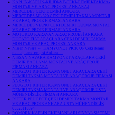
KAPLIN-KAPLIN-KILIDI-VE-CEKI-DEMIRI-TAKMA-
MONTAJI-VE-ARAC-PROJESI-ANKARA.j
MERCEDES ÇEKİ DEMİRİ ANKARA
MERCEDES ML 320 ÇEKİ DEMİRİ TAKMA MONTAJI
VE ARAÇ PROJE FİRMASI ANKARA
MERCEDES VIANO ÇEKİ DEMİRİ TAKMA MONTAJI
VE ARAÇ PROJE FİRMASI ANKARA
MOTORLU KARAVAN ARAÇ PROJESİ ANKARA
DUCATO FIAT ARAÇLARA ÇEKİ DEMİRİ TAKMA
MONTAJI VE ARAÇ PROJESİ ANKARA
Nissan Navara ⇔ KAMYONET PICK UP Çeki demiri
montajı .araç projesi Ankara …
NISSAN NAVARA KAMYONET ARAÇLARA ÇEKİ
DEMİR BAGLAMA MONTAJI VE ARAÇ PROJE
FİRMASI ANKARA
PEUGEOT RIFTER KAMYONET ARAÇLARA ÇEKİ
DEMİRİ TAKMA MONTAJI VE ARAÇ PROJE FİRMASI
ANKARA
PEUGEOT RIFTER KAMYONET ARAÇLARA ÇEKİ
DEMİRİ TAKMA MONTAJI VE ARAÇ PROJE USTA
MÜHENDİSLİK FİRMASI ANKARA
RIFTER PEUGEOT ÇEKİ DEMİRİ TAKMA MONTAJI
VE ARAÇ PROJE ANKARA USTA MÜHENDİSLİK
05323118894
RÖMORK KAPLİN EKİPMANLARI SİNYAL SİSTEMİ