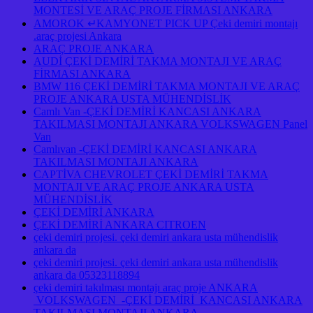
MONTESİ VE ARAÇ PROJE FİRMASI ANKARA
AMOROK ↵KAMYONET PICK UP Çeki demiri montajı
.araç projesi Ankara
ARAÇ PROJE ANKARA
AUDİ ÇEKİ DEMİRİ TAKMA MONTAJI VE ARAÇ
FİRMASI ANKARA
BMW 116 ÇEKİ DEMİRİ TAKMA MONTAJI VE ARAÇ
PROJE ANKARA USTA MÜHENDİSLİK
Camlı Van -ÇEKİ DEMİRİ KANCASI ANKARA
TAKILMASI MONTAJI ANKARA VOLKSWAGEN Panel
Van
Camlıvan -ÇEKİ DEMİRİ KANCASI ANKARA
TAKILMASI MONTAJI ANKARA
CAPTİVA CHEVROLET ÇEKİ DEMİRİ TAKMA
MONTAJI VE ARAÇ PROJE ANKARA USTA
MÜHENDİSLİK
ÇEKİ DEMİRİ ANKARA
ÇEKİ DEMİRİ ANKARA CITROEN
çeki demiri projesi. çeki demiri ankara usta mühendislik
ankara da
çeki demiri projesi. çeki demiri ankara usta mühendislik
ankara da 05323118894
çeki demiri takılması montajı araç proje ANKARA
VOLKSWAGEN -ÇEKİ DEMİRİ KANCASI ANKARA
TAKILMASI MONTAJI ANKARA