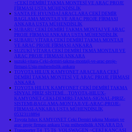
+ÇEKİ DEMİRİ TAKMA MONTESİ VE ARAÇ PROJE
FİRMASI USTA MÜHENDİSLİK
SANTA FE HYUNDAİ ARAÇLARA ÇEKİ DEMİR
BAGLAMA MONTAJI VE ARAÇ PROJE FİRMASI
ANKARA USTA MÜHENDİSLİK
SUBARU ÇEKİ DEMİRİ TAKMA MONTAJ VE ARAÇ
PROJE FİRMASI ANKARA USTA MÜHENDİSLİK
SUBARU VİTARA ÇEKİ DEMİRİ TAKMA MONTAJI
VE ARAÇ PROJE FİRMASI ANKARA
SUZUKİ VİTARA ÇEKİ DEMİRİ TKMA MONTAJI VE
ARAÇ PROJE FİRMASI ANKARA
suzuki-vitara-Ceki-demiri-takma-montaji-ve-arac-proje-
firmasi-Usta-muhendislik-ankara
TOYOTA HILUX KAMYONET ARAÇLARA ÇEKİ
DEMİRİ TAKMA MONTESİ VE ARAÇ PROJE FİRMASI
ANKARA
TOYOTA HILUX KAMYONET ÇEKİ DEMİRİ TAKMA
SİNYAL PİRİZ SİSTEMİ…TOYOTA-HILUX-
KAMYONET-CEKI-DEMIRI-TAKMA-SIGNAL-PIRIZ-
SISTEMI-BAGLAMA-MONTAJI-VE-ARAC-PROJE-
FİRMASI-ANKARA USTA MÜHENDİSLİK
05323118894
Toyota hılux KAMYONET Çeki Demiri takma Montajı ve
araç proje firması ankara Usta mühendislik ANKARA DA
Transporter T4 T5 T6 VOLSWAGEN ~ÇEKİ KANCASI