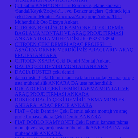
Çift kabin KAMYONET ⇔Römork /Çekme karavan
/Sandal/Kayık/Zodyak’ı…ve. Benzer araçları Çekmek için
çeki Demiri Montesi Aracınıza/Araç proje Ankara/Usta
Mühendislik Oto Dizayn Ankara
CITROEN BERLİNGO KAMYONET ÇEKİ DEMİR
BAGLAMA MONTAJI VE ARAÇ PROJE FİRMASI
ANKARA USTA MÜHENDİSLİK 05323118894
CİTROEN ÇEKİ DEMİRİ ARAÇ PROJESİ+++
AŞAĞIDA ÖRNEK VERDİĞİMİZ ARAÇLARIN ARAÇ
PROJESİ ANKARA
CITROEN XSARA Çeki Demiri Montaj Ankara
DACİA ÇEKİ DEMİRİ MONTAJI ANKARA
DACIA DUSTER çeki demiri
dacıa duster Çeki Demiri kancası takma montajı ve araç proje
usta mühendislik ANKARA DA usta mühendislik
DUCATO FİAT ÇEKİ DEMİRİ TAKMA MONTAJI VE
ARAÇ PROJE FİRMASI ANKARA
DUSTER DACİA ÇEKİ DEMİRİ TAKMA MONTESİ
ANKARA+ARAÇ PROJE ANKARA
FIAT – Çeki Demiri↵ Çeki Demiri takma montajı ve araç
proje firması ankara Çeki Demiri ANKARA
FIAT DOBLO KAMYONET Çeki Demiri kancası takma
montajı ve araç proje usta mühendislik ANKARA DA usta
mühendislik ANKARA.