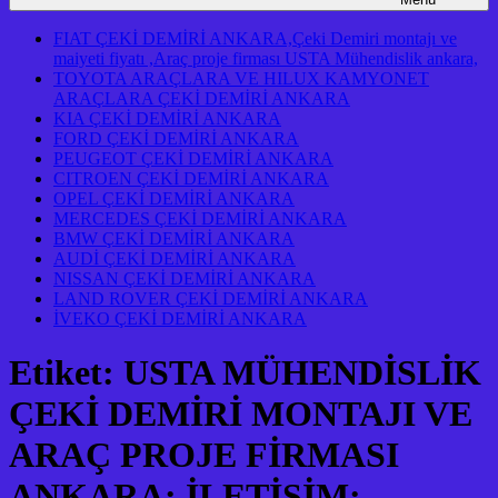
FIAT ÇEKİ DEMİRİ ANKARA,Çeki Demiri montajı ve
maiyeti fiyatı ,Araç proje firması USTA Mühendislik ankara,
TOYOTA ARAÇLARA VE HILUX KAMYONET
ARAÇLARA ÇEKİ DEMİRİ ANKARA
KIA ÇEKİ DEMİRİ ANKARA
FORD ÇEKİ DEMİRİ ANKARA
PEUGEOT ÇEKİ DEMİRİ ANKARA
CITROEN ÇEKİ DEMİRİ ANKARA
OPEL ÇEKİ DEMİRİ ANKARA
MERCEDES ÇEKİ DEMİRİ ANKARA
BMW ÇEKİ DEMİRİ ANKARA
AUDİ ÇEKİ DEMİRİ ANKARA
NISSAN ÇEKİ DEMİRİ ANKARA
LAND ROVER ÇEKİ DEMİRİ ANKARA
İVEKO ÇEKİ DEMİRİ ANKARA
Etiket:
USTA MÜHENDİSLİK
ÇEKİ DEMİRİ MONTAJI VE
ARAÇ PROJE FİRMASI
ANKARA: İLETİŞİM: