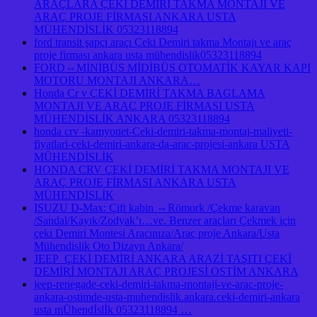
ARAÇLARA ÇEKİ DEMİRİ TAKMA MONTAJI VE
ARAÇ PROJE FİRMASI ANKARA USTA
MÜHENDİSLİK 05323118894
ford transit şapçı araçı Çeki Demiri takma Montajı ve araç
proje firması ankara usta mühendislik05323118894
FORD⇔MİNİBÜS MİDİBÜS OTOMATİK KAYAR KAPI
MOTORU MONTAJI ANKARA…
Honda Cr v ÇEKİ DEMİRİ TAKMA BAGLAMA
MONTAJI VE ARAÇ PROJE FİRMASI USTA
MÜHENDİSLİK ANKARA 05323118894
honda crv -kamyonet-Ceki-demiri-takma-montaj-maliyeti-
fiyatlari-ceki-demiri-ankara-da-arac-projesi-ankara USTA
MÜHENDİSLİK
HONDA CRV ÇEKİ DEMİRİ TAKMA MONTAJI VE
ARAÇ PROJE FİRMASI ANKARA USTA
MÜHENDİSLİK
ISUZU D-Max: Çift kabin ⇔Römork /Çekme karavan
/Sandal/Kayık/Zodyak’ı…ve. Benzer araçları Çekmek için
çeki Demiri Montesi Aracınıza/Araç proje Ankara/Usta
Mühendislik Oto Dizayn Ankara/
JEEP ÇEKİ DEMİRİ ANKARA ARAZİ TAŞITI ÇEKİ
DEMİRİ MONTAJI ARAÇ PROJESİ OSTİM ANKARA
jeep-renegade-ceki-demiri-takma-montaji-ve-arac-proje-
ankara-ostimde-usta-muhendislik.ankara.ceki-demiri-ankara
usta mÜhendİslİk 05323118894 …