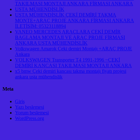
TAKILMASI MONTAJI ANKARA FİRMASI ANKARA
USTA MÜHENDİSLİK
USTA MÜHENDİSLİK ÇEKİ DEMİRİ TAKMA
MONTE+ARAÇ PROJE ANKARA FİRMASI ANKARA
İLETİŞİM: 05323118894
VANEO MERCEDES ARAÇLARA ÇEKİ DEMİR
BAGLAMA MONTAJI VE ARAÇ PROJE FİRMASI
ANKARA USTA MÜHENDİSLİK
Volkswagen Amarok Çeki demiri Montajı +ARAÇ PROJE
Ankara
VOLKSWAGEN Transporter T4 1991-1996 ~ÇEKİ
DEMİRİ KANCASI TAKILMASI MONTAJI ANKARA
x5 bmw Çeki demiri kancası takma montajı fiyatı projesi
ankara usta mühendislik
Meta
Giriş
Yazı beslemesi
Yorum beslemesi
WordPress.org