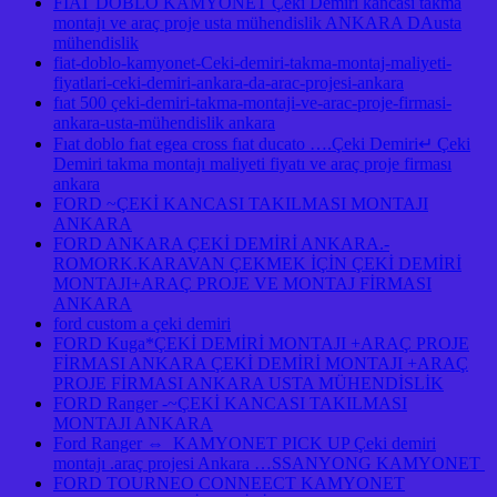
FIAT DOBLO KAMYONET Çeki Demiri kancası takma
montajı ve araç proje usta mühendislik ANKARA DAusta
mühendislik
fiat-doblo-kamyonet-Ceki-demiri-takma-montaj-maliyeti-
fiyatlari-ceki-demiri-ankara-da-arac-projesi-ankara
fıat 500 çeki-demiri-takma-montaji-ve-arac-proje-firmasi-
ankara-usta-mühendislik ankara
Fıat doblo fıat egea cross fıat ducato ….Çeki Demiri↵ Çeki
Demiri takma montajı maliyeti fiyatı ve araç proje firması
ankara
FORD ~ÇEKİ KANCASI TAKILMASI MONTAJI
ANKARA
FORD ANKARA ÇEKİ DEMİRİ ANKARA.-
ROMORK.KARAVAN ÇEKMEK İÇİN ÇEKİ DEMİRİ
MONTAJI+ARAÇ PROJE VE MONTAJ FİRMASI
ANKARA
ford custom a çeki demiri
FORD Kuga*ÇEKİ DEMİRİ MONTAJI +ARAÇ PROJE
FİRMASI ANKARA ÇEKİ DEMİRİ MONTAJI +ARAÇ
PROJE FİRMASI ANKARA USTA MÜHENDİSLİK
FORD Ranger -~ÇEKİ KANCASI TAKILMASI
MONTAJI ANKARA
Ford Ranger ⇔ KAMYONET PICK UP Çeki demiri
montajı .araç projesi Ankara …SSANYONG KAMYONET
FORD TOURNEO CONNEECT KAMYONET