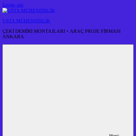
İçeriğe atla
USTA MÜHENDİSLİK
ÇEKİ DEMİRİ MONTAJLARI + ARAÇ PROJE FİRMASI
ANKARA
Menü