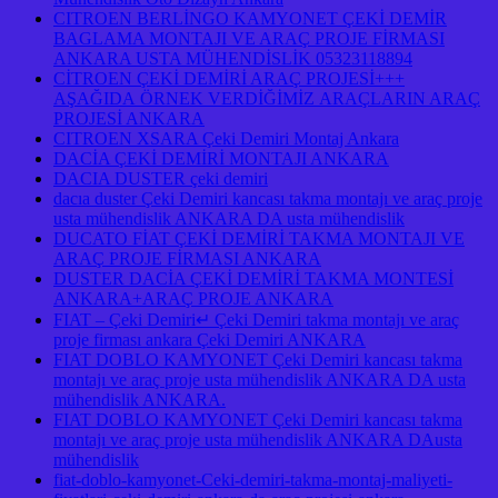
CITROEN BERLİNGO KAMYONET ÇEKİ DEMİR
BAGLAMA MONTAJI VE ARAÇ PROJE FİRMASI
ANKARA USTA MÜHENDİSLİK 05323118894
CİTROEN ÇEKİ DEMİRİ ARAÇ PROJESİ+++
AŞAĞIDA ÖRNEK VERDİĞİMİZ ARAÇLARIN ARAÇ
PROJESİ ANKARA
CITROEN XSARA Çeki Demiri Montaj Ankara
DACİA ÇEKİ DEMİRİ MONTAJI ANKARA
DACIA DUSTER çeki demiri
dacıa duster Çeki Demiri kancası takma montajı ve araç proje
usta mühendislik ANKARA DA usta mühendislik
DUCATO FİAT ÇEKİ DEMİRİ TAKMA MONTAJI VE
ARAÇ PROJE FİRMASI ANKARA
DUSTER DACİA ÇEKİ DEMİRİ TAKMA MONTESİ
ANKARA+ARAÇ PROJE ANKARA
FIAT – Çeki Demiri↵ Çeki Demiri takma montajı ve araç
proje firması ankara Çeki Demiri ANKARA
FIAT DOBLO KAMYONET Çeki Demiri kancası takma
montajı ve araç proje usta mühendislik ANKARA DA usta
mühendislik ANKARA.
FIAT DOBLO KAMYONET Çeki Demiri kancası takma
montajı ve araç proje usta mühendislik ANKARA DAusta
mühendislik
fiat-doblo-kamyonet-Ceki-demiri-takma-montaj-maliyeti-