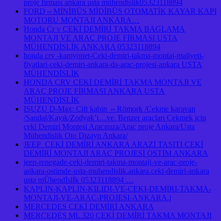
proje firması ankara usta mühendislik05323118894
FORD⇔MİNİBÜS MİDİBÜS OTOMATİK KAYAR KAPI
MOTORU MONTAJI ANKARA…
Honda Cr v ÇEKİ DEMİRİ TAKMA BAGLAMA
MONTAJI VE ARAÇ PROJE FİRMASI USTA
MÜHENDİSLİK ANKARA 05323118894
honda crv -kamyonet-Ceki-demiri-takma-montaj-maliyeti-
fiyatlari-ceki-demiri-ankara-da-arac-projesi-ankara USTA
MÜHENDİSLİK
HONDA CRV ÇEKİ DEMİRİ TAKMA MONTAJI VE
ARAÇ PROJE FİRMASI ANKARA USTA
MÜHENDİSLİK
ISUZU D-Max: Çift kabin ⇔Römork /Çekme karavan
/Sandal/Kayık/Zodyak’ı…ve. Benzer araçları Çekmek için
çeki Demiri Montesi Aracınıza/Araç proje Ankara/Usta
Mühendislik Oto Dizayn Ankara/
JEEP ÇEKİ DEMİRİ ANKARA ARAZİ TAŞITI ÇEKİ
DEMİRİ MONTAJI ARAÇ PROJESİ OSTİM ANKARA
jeep-renegade-ceki-demiri-takma-montaji-ve-arac-proje-
ankara-ostimde-usta-muhendislik.ankara.ceki-demiri-ankara
usta mÜhendİslİk 05323118894 …
KAPLIN-KAPLIN-KILIDI-VE-CEKI-DEMIRI-TAKMA-
MONTAJI-VE-ARAC-PROJESI-ANKARA.j
MERCEDES ÇEKİ DEMİRİ ANKARA
MERCEDES ML 320 ÇEKİ DEMİRİ TAKMA MONTAJI