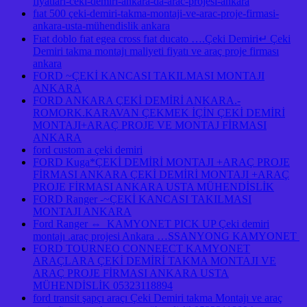
fiyatlari-ceki-demiri-ankara-da-arac-projesi-ankara
fıat 500 çeki-demiri-takma-montaji-ve-arac-proje-firmasi-
ankara-usta-mühendislik ankara
Fıat doblo fıat egea cross fıat ducato ….Çeki Demiri↵ Çeki
Demiri takma montajı maliyeti fiyatı ve araç proje firması
ankara
FORD ~ÇEKİ KANCASI TAKILMASI MONTAJI
ANKARA
FORD ANKARA ÇEKİ DEMİRİ ANKARA.-
ROMORK.KARAVAN ÇEKMEK İÇİN ÇEKİ DEMİRİ
MONTAJI+ARAÇ PROJE VE MONTAJ FİRMASI
ANKARA
ford custom a çeki demiri
FORD Kuga*ÇEKİ DEMİRİ MONTAJI +ARAÇ PROJE
FİRMASI ANKARA ÇEKİ DEMİRİ MONTAJI +ARAÇ
PROJE FİRMASI ANKARA USTA MÜHENDİSLİK
FORD Ranger -~ÇEKİ KANCASI TAKILMASI
MONTAJI ANKARA
Ford Ranger ⇔ KAMYONET PICK UP Çeki demiri
montajı .araç projesi Ankara …SSANYONG KAMYONET
FORD TOURNEO CONNEECT KAMYONET
ARAÇLARA ÇEKİ DEMİRİ TAKMA MONTAJI VE
ARAÇ PROJE FİRMASI ANKARA USTA
MÜHENDİSLİK 05323118894
ford transit şapçı araçı Çeki Demiri takma Montajı ve araç