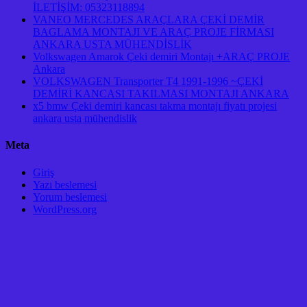
İLETİŞİM: 05323118894
VANEO MERCEDES ARAÇLARA ÇEKİ DEMİR
BAGLAMA MONTAJI VE ARAÇ PROJE FİRMASI
ANKARA USTA MÜHENDİSLİK
Volkswagen Amarok Çeki demiri Montajı +ARAÇ PROJE
Ankara
VOLKSWAGEN Transporter T4 1991-1996 ~ÇEKİ
DEMİRİ KANCASI TAKILMASI MONTAJI ANKARA
x5 bmw Çeki demiri kancası takma montajı fiyatı projesi
ankara usta mühendislik
Meta
Giriş
Yazı beslemesi
Yorum beslemesi
WordPress.org