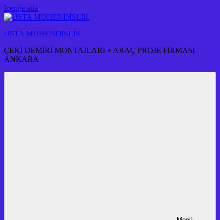
İçeriğe atla
USTA MÜHENDİSLİK
ÇEKİ DEMİRİ MONTAJLARI + ARAÇ PROJE FİRMASI
ANKARA
Menü