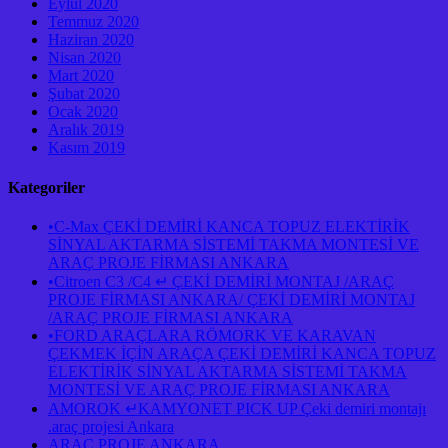
Eylül 2020
Temmuz 2020
Haziran 2020
Nisan 2020
Mart 2020
Şubat 2020
Ocak 2020
Aralık 2019
Kasım 2019
Kategoriler
•C-Max ÇEKİ DEMİRİ KANCA TOPUZ ELEKTİRİK
SİNYAL AKTARMA SİSTEMİ TAKMA MONTESİ VE
ARAÇ PROJE FİRMASI ANKARA
•Citroen C3 /C4 ↵ ÇEKİ DEMİRİ MONTAJ /ARAÇ
PROJE FİRMASI ANKARA/ ÇEKİ DEMİRİ MONTAJ
/ARAÇ PROJE FİRMASI ANKARA
•FORD ARAÇLARA RÖMORK VE KARAVAN
ÇEKMEK İÇİN ARAÇA ÇEKİ DEMİRİ KANCA TOPUZ
ELEKTİRİK SİNYAL AKTARMA SİSTEMİ TAKMA
MONTESİ VE ARAÇ PROJE FİRMASI ANKARA
AMOROK ↵KAMYONET PICK UP Çeki demiri montajı
.araç projesi Ankara
ARAÇ PROJE ANKARA