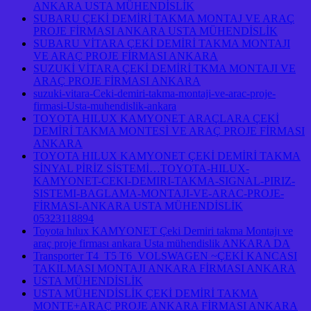
ANKARA USTA MÜHENDİSLİK
SUBARU ÇEKİ DEMİRİ TAKMA MONTAJ VE ARAÇ
PROJE FİRMASI ANKARA USTA MÜHENDİSLİK
SUBARU VİTARA ÇEKİ DEMİRİ TAKMA MONTAJI
VE ARAÇ PROJE FİRMASI ANKARA
SUZUKİ VİTARA ÇEKİ DEMİRİ TKMA MONTAJI VE
ARAÇ PROJE FİRMASI ANKARA
suzuki-vitara-Ceki-demiri-takma-montaji-ve-arac-proje-
firmasi-Usta-muhendislik-ankara
TOYOTA HILUX KAMYONET ARAÇLARA ÇEKİ
DEMİRİ TAKMA MONTESİ VE ARAÇ PROJE FİRMASI
ANKARA
TOYOTA HILUX KAMYONET ÇEKİ DEMİRİ TAKMA
SİNYAL PİRİZ SİSTEMİ…TOYOTA-HILUX-
KAMYONET-CEKI-DEMIRI-TAKMA-SIGNAL-PIRIZ-
SISTEMI-BAGLAMA-MONTAJI-VE-ARAC-PROJE-
FİRMASI-ANKARA USTA MÜHENDİSLİK
05323118894
Toyota hılux KAMYONET Çeki Demiri takma Montajı ve
araç proje firması ankara Usta mühendislik ANKARA DA
Transporter T4 T5 T6 VOLSWAGEN ~ÇEKİ KANCASI
TAKILMASI MONTAJI ANKARA FİRMASI ANKARA
USTA MÜHENDİSLİK
USTA MÜHENDİSLİK ÇEKİ DEMİRİ TAKMA
MONTE+ARAÇ PROJE ANKARA FİRMASI ANKARA