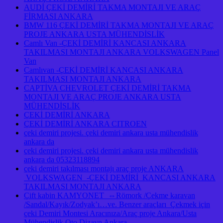
AUDİ ÇEKİ DEMİRİ TAKMA MONTAJI VE ARAÇ
FİRMASI ANKARA
BMW 116 ÇEKİ DEMİRİ TAKMA MONTAJI VE ARAÇ
PROJE ANKARA USTA MÜHENDİSLİK
Camlı Van -ÇEKİ DEMİRİ KANCASI ANKARA
TAKILMASI MONTAJI ANKARA VOLKSWAGEN Panel
Van
Camlıvan -ÇEKİ DEMİRİ KANCASI ANKARA
TAKILMASI MONTAJI ANKARA
CAPTİVA CHEVROLET ÇEKİ DEMİRİ TAKMA
MONTAJI VE ARAÇ PROJE ANKARA USTA
MÜHENDİSLİK
ÇEKİ DEMİRİ ANKARA
ÇEKİ DEMİRİ ANKARA CITROEN
çeki demiri projesi. çeki demiri ankara usta mühendislik
ankara da
çeki demiri projesi. çeki demiri ankara usta mühendislik
ankara da 05323118894
çeki demiri takılması montajı araç proje ANKARA
VOLKSWAGEN -ÇEKİ DEMİRİ KANCASI ANKARA
TAKILMASI MONTAJI ANKARA
Çift kabin KAMYONET ⇔Römork /Çekme karavan
/Sandal/Kayık/Zodyak’ı…ve. Benzer araçları Çekmek için
çeki Demiri Montesi Aracınıza/Araç proje Ankara/Usta
Mühendislik Oto Dizayn Ankara