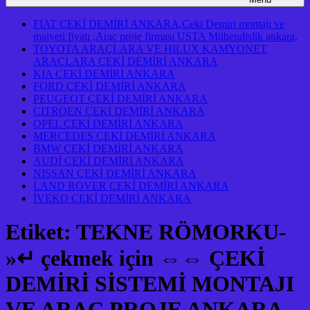
FIAT ÇEKİ DEMİRİ ANKARA,Çeki Demiri montajı ve
maiyeti fiyatı ,Araç proje firması USTA Mühendislik ankara,
TOYOTA ARAÇLARA VE HILUX KAMYONET
ARAÇLARA ÇEKİ DEMİRİ ANKARA
KIA ÇEKİ DEMİRİ ANKARA
FORD ÇEKİ DEMİRİ ANKARA
PEUGEOT ÇEKİ DEMİRİ ANKARA
CITROEN ÇEKİ DEMİRİ ANKARA
OPEL ÇEKİ DEMİRİ ANKARA
MERCEDES ÇEKİ DEMİRİ ANKARA
BMW ÇEKİ DEMİRİ ANKARA
AUDİ ÇEKİ DEMİRİ ANKARA
NISSAN ÇEKİ DEMİRİ ANKARA
LAND ROVER ÇEKİ DEMİRİ ANKARA
İVEKO ÇEKİ DEMİRİ ANKARA
Etiket:
TEKNE RÖMORKU-
»↵ çekmek için ⇔⇔ ÇEKİ
DEMİRİ SİSTEMİ MONTAJI
VE ARAÇ PROJE ANKARA