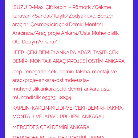
ISUZU D-Max: Çift kabin ⇔Römork /Çekme
karavan /Sandal/Kayık/Zodyak’ı…ve. Benzer
araçları Çekmek için çeki Demiri Montesi
Aracınıza/Araç proje Ankara/Usta Mühendislik
Oto Dizayn Ankara/
JEEP ÇEKİ DEMİRİ ANKARA ARAZİ TAŞITI ÇEKİ
DEMİRİ MONTAJI ARAÇ PROJESİ OSTİM ANKARA
jeep-renegade-ceki-demiri-takma-montaji-ve-
arac-proje-ankara-ostimde-usta-
muhendislik.ankara.ceki-demiri-ankara usta
mÜhendİslİk 05323118894 …
KAPLIN-KAPLIN-KILIDI-VE-CEKI-DEMIRI-TAKMA-
MONTAJI-VE-ARAC-PROJESI-ANKARA.j
MERCEDES ÇEKİ DEMİRİ ANKARA
MERCEDES ML 320 ÇEKİ DEMİRİ TAKMA