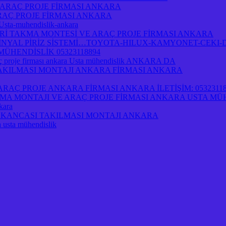
 ARAÇ PROJE FİRMASI ANKARA
RAÇ PROJE FİRMASI ANKARA
-Usta-muhendislik-ankara
İ TAKMA MONTESİ VE ARAÇ PROJE FİRMASI ANKARA
NYAL PİRİZ SİSTEMİ…TOYOTA-HILUX-KAMYONET-CEKI-D
ÜHENDİSLİK 05323118894
 proje firması ankara Usta mühendislik ANKARA DA
 TAKILMASI MONTAJI ANKARA FİRMASI ANKARA
AÇ PROJE ANKARA FİRMASI ANKARA İLETİŞİM: 05323118
A MONTAJI VE ARAÇ PROJE FİRMASI ANKARA USTA MÜ
kara
İRİ KANCASI TAKILMASI MONTAJI ANKARA
a usta mühendislik