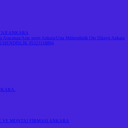
NTAJI ANKARA
Aracınıza/Araç proje Ankara/Usta Mühendislik Oto Dizayn Ankara
ENDİSLİK 05323118894
 ANKARA.
E VE MONTAJ FİRMASI ANKARA