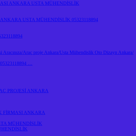
RMASI ANKARA USTA MÜHENDİSLİK
NKARA USTA MÜHENDİSLİK 05323118894
323118894
 Aracınıza/Araç proje Ankara/Usta Mühendislik Oto Dizayn Ankara/
İk 05323118894 …
AÇ PROJESİ ANKARA
K FİRMASI ANKARA
STA MÜHENDİSLİK
ÜHENDİSLİK