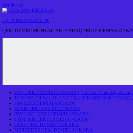
İçeriğe atla
USTA MÜHENDİSLİK
ÇEKİ DEMİRİ MONTAJLARI + ARAÇ PROJE FİRMASI ANK
FIAT ÇEKİ DEMİRİ ANKARA,Çeki Demiri montajı ve maiyeti f
TOYOTA ARAÇLARA VE HILUX KAMYONET ARAÇLA
KIA ÇEKİ DEMİRİ ANKARA
FORD ÇEKİ DEMİRİ ANKARA
PEUGEOT ÇEKİ DEMİRİ ANKARA
CITROEN ÇEKİ DEMİRİ ANKARA
OPEL ÇEKİ DEMİRİ ANKARA
MERCEDES ÇEKİ DEMİRİ ANKARA