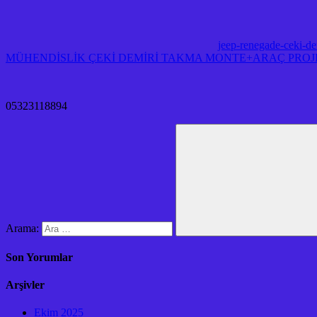
jeep-renegade-ceki-de
MÜHENDİSLİK ÇEKİ DEMİRİ TAKMA MONTE+ARAÇ PROJE 
05323118894
Arama:
Son Yorumlar
Arşivler
Ekim 2025