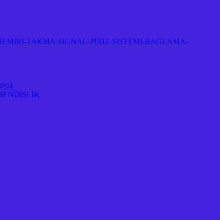
EMIRI-TAKMA-SIGNAL-PIRIZ-SISTEMI-BAGLAMA-
894
HENDİSLİK