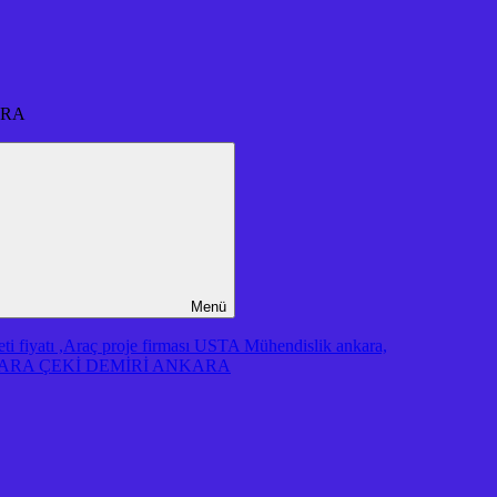
ARA
Menü
iyatı ,Araç proje firması USTA Mühendislik ankara,
RA ÇEKİ DEMİRİ ANKARA