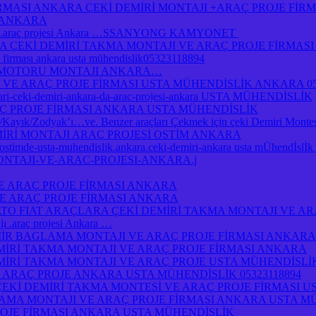
İRMASI ANKARA ÇEKİ DEMİRİ MONTAJI +ARAÇ PROJE Fİ
I ANKARA
jı .araç projesi Ankara …SSANYONG KAMYONET
Kİ DEMİRİ TAKMA MONTAJI VE ARAÇ PROJE FİRMASI A
je firması ankara usta mühendislik05323118894
 MOTORU MONTAJI ANKARA…
 VE ARAÇ PROJE FİRMASI USTA MÜHENDİSLİK ANKARA 05
atlari-ceki-demiri-ankara-da-arac-projesi-ankara USTA MÜHENDİSLİK
Ç PROJE FİRMASI ANKARA USTA MÜHENDİSLİK
yık/Zodyak’ı…ve. Benzer araçları Çekmek için çeki Demiri Montesi
MİRİ MONTAJI ARAÇ PROJESİ OSTİM ANKARA
a-ostimde-usta-muhendislik.ankara.ceki-demiri-ankara usta mÜhendİsl
ONTAJI-VE-ARAC-PROJESI-ANKARA.j
E ARAÇ PROJE FİRMASI ANKARA
E ARAÇ PROJE FİRMASI ANKARA
O FIAT ARAÇLARA ÇEKİ DEMİRİ TAKMA MONTAJI VE AR
.araç projesi Ankara …
R BAGLAMA MONTAJI VE ARAÇ PROJE FİRMASI ANKARA
İRİ TAKMA MONTAJI VE ARAÇ PROJE FİRMASI ANKARA
İRİ TAKMA MONTAJI VE ARAÇ PROJE USTA MÜHENDİSLİ
 ARAÇ PROJE ANKARA USTA MÜHENDİSLİK 05323118894
ÇEKİ DEMİRİ TAKMA MONTESİ VE ARAÇ PROJE FİRMASI U
AMA MONTAJI VE ARAÇ PROJE FİRMASI ANKARA USTA M
OJE FİRMASI ANKARA USTA MÜHENDİSLİK