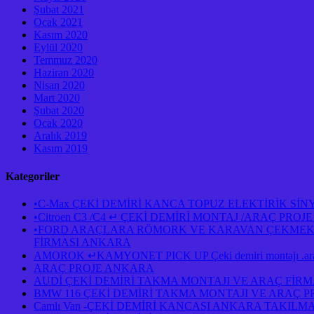
Şubat 2021
Ocak 2021
Kasım 2020
Eylül 2020
Temmuz 2020
Haziran 2020
Nisan 2020
Mart 2020
Şubat 2020
Ocak 2020
Aralık 2019
Kasım 2019
Kategoriler
•C-Max ÇEKİ DEMİRİ KANCA TOPUZ ELEKTİRİK Sİ
•Citroen C3 /C4 ↵ ÇEKİ DEMİRİ MONTAJ /ARAÇ PR
•FORD ARAÇLARA RÖMORK VE KARAVAN ÇEKMEK İÇ
FİRMASI ANKARA
AMOROK ↵KAMYONET PICK UP Çeki demiri montajı .araç 
ARAÇ PROJE ANKARA
AUDİ ÇEKİ DEMİRİ TAKMA MONTAJI VE ARAÇ FİR
BMW 116 ÇEKİ DEMİRİ TAKMA MONTAJI VE ARAÇ 
Camlı Van -ÇEKİ DEMİRİ KANCASI ANKARA TAKILM