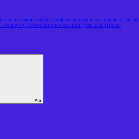
miri-takma-montaji-ve-arac-proje-ankara-ostimde-usta-muhendislik.ank
ANKARA FİRMASI ANKARA İLETİŞİM: 05323118894
Ara