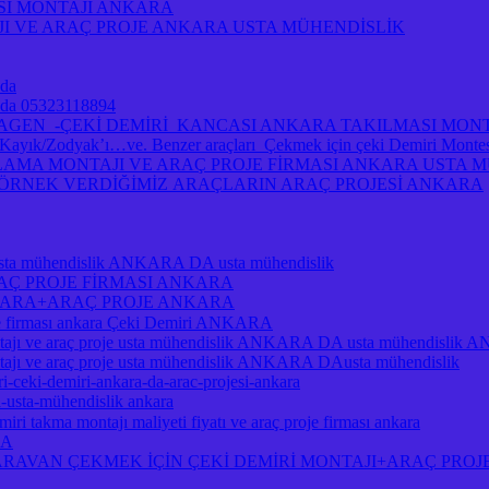
ASI MONTAJI ANKARA
I VE ARAÇ PROJE ANKARA USTA MÜHENDİSLİK
 da
ra da 05323118894
A VOLKSWAGEN -ÇEKİ DEMİRİ KANCASI ANKARA TAKILMASI MO
/Zodyak’ı…ve. Benzer araçları Çekmek için çeki Demiri Montesi 
MA MONTAJI VE ARAÇ PROJE FİRMASI ANKARA USTA MÜH
A ÖRNEK VERDİĞİMİZ ARAÇLARIN ARAÇ PROJESİ ANKARA
je usta mühendislik ANKARA DA usta mühendislik
RAÇ PROJE FİRMASI ANKARA
NKARA+ARAÇ PROJE ANKARA
je firması ankara Çeki Demiri ANKARA
ı ve araç proje usta mühendislik ANKARA DA usta mühendislik
 ve araç proje usta mühendislik ANKARA DAusta mühendislik
i-ceki-demiri-ankara-da-arac-projesi-ankara
a-usta-mühendislik ankara
ri takma montajı maliyeti fiyatı ve araç proje firması ankara
RA
RAVAN ÇEKMEK İÇİN ÇEKİ DEMİRİ MONTAJI+ARAÇ PROJ