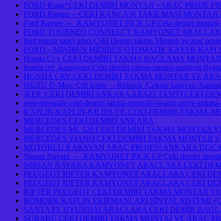
FORD Kuga*ÇEKİ DEMİRİ MONTAJI +ARAÇ PROJE F
FORD Ranger -~ÇEKİ KANCASI TAKILMASI MONTAJ
Ford Ranger ⇔ KAMYONET PICK UP Çeki demiri monta
FORD TOURNEO CONNEECT KAMYONET ARAÇLARA ÇE
ford transit şapçı araçı Çeki Demiri takma Montajı ve araç pro
FORD⇔MİNİBÜS MİDİBÜS OTOMATİK KAYAR KAPI
Honda Cr v ÇEKİ DEMİRİ TAKMA BAGLAMA MONTAJI
honda crv -kamyonet-Ceki-demiri-takma-montaj-maliyeti-fiy
HONDA CRV ÇEKİ DEMİRİ TAKMA MONTAJI VE ARA
ISUZU D-Max: Çift kabin ⇔Römork /Çekme karavan /Sandal/Ka
JEEP ÇEKİ DEMİRİ ANKARA ARAZİ TAŞITI ÇEKİ DE
jeep-renegade-ceki-demiri-takma-montaji-ve-arac-proje-ankar
KAPLIN-KAPLIN-KILIDI-VE-CEKI-DEMIRI-TAKMA-M
MERCEDES ÇEKİ DEMİRİ ANKARA
MERCEDES ML 320 ÇEKİ DEMİRİ TAKMA MONTAJI V
MERCEDES VIANO ÇEKİ DEMİRİ TAKMA MONTAJI V
MOTORLU KARAVAN ARAÇ PROJESİ ANKARA DUCAT
Nissan Navara ⇔ KAMYONET PICK UP Çeki demiri montajı 
NISSAN NAVARA KAMYONET ARAÇLARA ÇEKİ DEMİ
PEUGEOT RIFTER KAMYONET ARAÇLARA ÇEKİ DEM
PEUGEOT RIFTER KAMYONET ARAÇLARA ÇEKİ DEM
RIFTER PEUGEOT ÇEKİ DEMİRİ TAKMA MONTAJI VE
RÖMORK KAPLİN EKİPMANLARI SİNYAL SİSTEMİ +
SANTA FE HYUNDAİ ARAÇLARA ÇEKİ DEMİR BAGL
SUBARU ÇEKİ DEMİRİ TAKMA MONTAJ VE ARAÇ PR