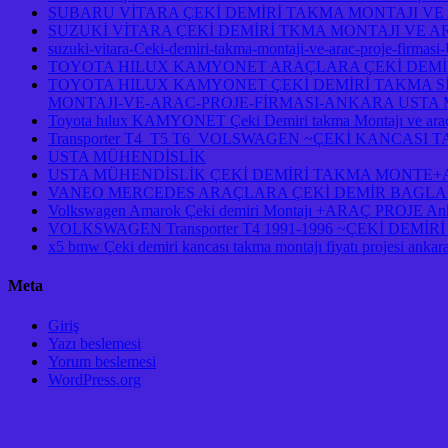
SUBARU VİTARA ÇEKİ DEMİRİ TAKMA MONTAJI VE
SUZUKİ VİTARA ÇEKİ DEMİRİ TKMA MONTAJI VE A
suzuki-vitara-Ceki-demiri-takma-montaji-ve-arac-proje-firmasi
TOYOTA HILUX KAMYONET ARAÇLARA ÇEKİ DEMİR
TOYOTA HILUX KAMYONET ÇEKİ DEMİRİ TAKMA Sİ
MONTAJI-VE-ARAC-PROJE-FİRMASI-ANKARA USTA M
Toyota hılux KAMYONET Çeki Demiri takma Montajı ve araç
Transporter T4 T5 T6 VOLSWAGEN ~ÇEKİ KANCASI
USTA MÜHENDİSLİK
USTA MÜHENDİSLİK ÇEKİ DEMİRİ TAKMA MONTE+AR
VANEO MERCEDES ARAÇLARA ÇEKİ DEMİR BAGLAM
Volkswagen Amarok Çeki demiri Montajı +ARAÇ PROJE An
VOLKSWAGEN Transporter T4 1991-1996 ~ÇEKİ DEM
x5 bmw Çeki demiri kancası takma montajı fiyatı projesi ankar
Meta
Giriş
Yazı beslemesi
Yorum beslemesi
WordPress.org