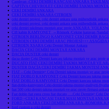
Camlıvan -ÇEKİ DEMİRİ KANCASI ANKARA TAKILM
CAPTİVA CHEVROLET ÇEKİ DEMİRİ TAKMA MONTAJ
ÇEKİ DEMİRİ ANKARA
ÇEKİ DEMİRİ ANKARA CITROEN
çeki demiri projesi. çeki demiri ankara usta mühendislik ankara
çeki demiri projesi. çeki demiri ankara usta mühendislik anka
çeki demiri takılması montajı araç proje ANKAR
Çift kabin KAMYONET ⇔Römork /Çekme karavan /Sandal/Kayık
CITROEN BERLİNGO KAMYONET ÇEKİ DEMİR BAGLA
CİTROEN ÇEKİ DEMİRİ ARAÇ PROJESİ+++ AŞAĞID
CITROEN XSARA Çeki Demiri Montaj Ankara
DACİA ÇEKİ DEMİRİ MONTAJI ANKARA
DACIA DUSTER çeki demiri
dacıa duster Çeki Demiri kancası takma montajı ve araç pro
DUCATO FİAT ÇEKİ DEMİRİ TAKMA MONTAJI VE A
DUSTER DACİA ÇEKİ DEMİRİ TAKMA MONTESİ A
FIAT – Çeki Demiri↵ Çeki Demiri takma montajı ve araç pro
FIAT DOBLO KAMYONET Çeki Demiri kancası takma montaj
FIAT DOBLO KAMYONET Çeki Demiri kancası takma montajı
fiat-doblo-kamyonet-Ceki-demiri-takma-montaj-maliyeti-fiyatlar
fıat 500 çeki-demiri-takma-montaji-ve-arac-proje-firmasi-ankar
Fıat doblo fıat egea cross fıat ducato ….Çeki Demiri↵ Çeki Demi
FORD ~ÇEKİ KANCASI TAKILMASI MONTAJI ANKA
FORD ANKARA ÇEKİ DEMİRİ ANKARA.-ROMORK.KA
ford custom a çeki demiri