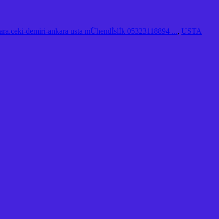
ara.ceki-demiri-ankara usta mÜhendİslİk 05323118894 ...
,
USTA