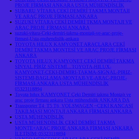
PROJE FİRMASI ANKARA USTA MÜHENDİSLİK
SUBARU VİTARA ÇEKİ DEMİRİ TAKMA MONTAJI
VE ARAÇ PROJE FİRMASI ANKARA
SUZUKİ VİTARA ÇEKİ DEMİRİ TKMA MONTAJI VE
ARAÇ PROJE FİRMASI ANKARA
suzuki-vitara-Ceki-demiri-takma-montaji-ve-arac-proje-
firmasi-Usta-muhendislik-ankara
TOYOTA HILUX KAMYONET ARAÇLARA ÇEKİ
DEMİRİ TAKMA MONTESİ VE ARAÇ PROJE FİRMASI
ANKARA
TOYOTA HILUX KAMYONET ÇEKİ DEMİRİ TAKMA
SİNYAL PİRİZ SİSTEMİ…TOYOTA-HILUX-
KAMYONET-CEKI-DEMIRI-TAKMA-SIGNAL-PIRIZ-
SISTEMI-BAGLAMA-MONTAJI-VE-ARAC-PROJE-
FİRMASI-ANKARA USTA MÜHENDİSLİK
05323118894
Toyota hılux KAMYONET Çeki Demiri takma Montajı ve
araç proje firması ankara Usta mühendislik ANKARA DA
Transporter T4 T5 T6 VOLSWAGEN ~ÇEKİ KANCASI
TAKILMASI MONTAJI ANKARA FİRMASI ANKARA
USTA MÜHENDİSLİK
USTA MÜHENDİSLİK ÇEKİ DEMİRİ TAKMA
MONTE+ARAÇ PROJE ANKARA FİRMASI ANKARA
İLETİŞİM: 05323118894