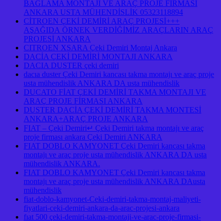
BAGLAMA MONTAJI VE ARAÇ PROJE FİRMASI
ANKARA USTA MÜHENDİSLİK 05323118894
CİTROEN ÇEKİ DEMİRİ ARAÇ PROJESİ+++
AŞAĞIDA ÖRNEK VERDİĞİMİZ ARAÇLARIN ARAÇ
PROJESİ ANKARA
CITROEN XSARA Çeki Demiri Montaj Ankara
DACİA ÇEKİ DEMİRİ MONTAJI ANKARA
DACIA DUSTER çeki demiri
dacıa duster Çeki Demiri kancası takma montajı ve araç proje
usta mühendislik ANKARA DA usta mühendislik
DUCATO FİAT ÇEKİ DEMİRİ TAKMA MONTAJI VE
ARAÇ PROJE FİRMASI ANKARA
DUSTER DACİA ÇEKİ DEMİRİ TAKMA MONTESİ
ANKARA+ARAÇ PROJE ANKARA
FIAT – Çeki Demiri↵ Çeki Demiri takma montajı ve araç
proje firması ankara Çeki Demiri ANKARA
FIAT DOBLO KAMYONET Çeki Demiri kancası takma
montajı ve araç proje usta mühendislik ANKARA DA usta
mühendislik ANKARA.
FIAT DOBLO KAMYONET Çeki Demiri kancası takma
montajı ve araç proje usta mühendislik ANKARA DAusta
mühendislik
fiat-doblo-kamyonet-Ceki-demiri-takma-montaj-maliyeti-
fiyatlari-ceki-demiri-ankara-da-arac-projesi-ankara
fıat 500 çeki-demiri-takma-montaji-ve-arac-proje-firmasi-