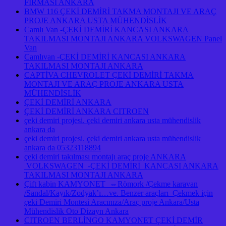
FİRMASI ANKARA
BMW 116 ÇEKİ DEMİRİ TAKMA MONTAJI VE ARAÇ
PROJE ANKARA USTA MÜHENDİSLİK
Camlı Van -ÇEKİ DEMİRİ KANCASI ANKARA
TAKILMASI MONTAJI ANKARA VOLKSWAGEN Panel
Van
Camlıvan -ÇEKİ DEMİRİ KANCASI ANKARA
TAKILMASI MONTAJI ANKARA
CAPTİVA CHEVROLET ÇEKİ DEMİRİ TAKMA
MONTAJI VE ARAÇ PROJE ANKARA USTA
MÜHENDİSLİK
ÇEKİ DEMİRİ ANKARA
ÇEKİ DEMİRİ ANKARA CITROEN
çeki demiri projesi. çeki demiri ankara usta mühendislik
ankara da
çeki demiri projesi. çeki demiri ankara usta mühendislik
ankara da 05323118894
çeki demiri takılması montajı araç proje ANKARA
VOLKSWAGEN -ÇEKİ DEMİRİ KANCASI ANKARA
TAKILMASI MONTAJI ANKARA
Çift kabin KAMYONET ⇔Römork /Çekme karavan
/Sandal/Kayık/Zodyak’ı…ve. Benzer araçları Çekmek için
çeki Demiri Montesi Aracınıza/Araç proje Ankara/Usta
Mühendislik Oto Dizayn Ankara
CITROEN BERLİNGO KAMYONET ÇEKİ DEMİR