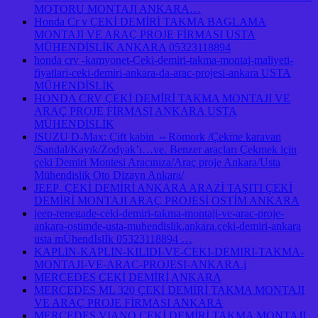
MOTORU MONTAJI ANKARA…
Honda Cr v ÇEKİ DEMİRİ TAKMA BAGLAMA
MONTAJI VE ARAÇ PROJE FİRMASI USTA
MÜHENDİSLİK ANKARA 05323118894
honda crv -kamyonet-Ceki-demiri-takma-montaj-maliyeti-
fiyatlari-ceki-demiri-ankara-da-arac-projesi-ankara USTA
MÜHENDİSLİK
HONDA CRV ÇEKİ DEMİRİ TAKMA MONTAJI VE
ARAÇ PROJE FİRMASI ANKARA USTA
MÜHENDİSLİK
ISUZU D-Max: Çift kabin ⇔Römork /Çekme karavan
/Sandal/Kayık/Zodyak’ı…ve. Benzer araçları Çekmek için
çeki Demiri Montesi Aracınıza/Araç proje Ankara/Usta
Mühendislik Oto Dizayn Ankara/
JEEP ÇEKİ DEMİRİ ANKARA ARAZİ TAŞITI ÇEKİ
DEMİRİ MONTAJI ARAÇ PROJESİ OSTİM ANKARA
jeep-renegade-ceki-demiri-takma-montaji-ve-arac-proje-
ankara-ostimde-usta-muhendislik.ankara.ceki-demiri-ankara
usta mÜhendİslİk 05323118894 …
KAPLIN-KAPLIN-KILIDI-VE-CEKI-DEMIRI-TAKMA-
MONTAJI-VE-ARAC-PROJESI-ANKARA.j
MERCEDES ÇEKİ DEMİRİ ANKARA
MERCEDES ML 320 ÇEKİ DEMİRİ TAKMA MONTAJI
VE ARAÇ PROJE FİRMASI ANKARA
MERCEDES VIANO ÇEKİ DEMİRİ TAKMA MONTAJI