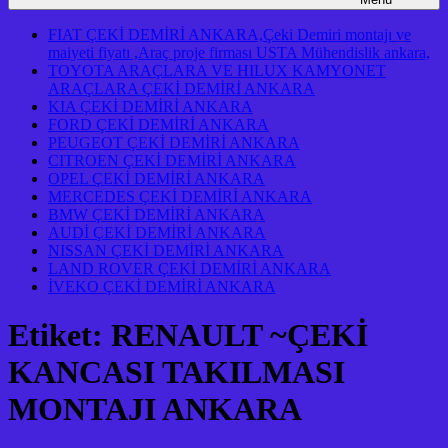
FIAT ÇEKİ DEMİRİ ANKARA,Çeki Demiri montajı ve
maiyeti fiyatı ,Araç proje firması USTA Mühendislik ankara,
TOYOTA ARAÇLARA VE HILUX KAMYONET
ARAÇLARA ÇEKİ DEMİRİ ANKARA
KIA ÇEKİ DEMİRİ ANKARA
FORD ÇEKİ DEMİRİ ANKARA
PEUGEOT ÇEKİ DEMİRİ ANKARA
CITROEN ÇEKİ DEMİRİ ANKARA
OPEL ÇEKİ DEMİRİ ANKARA
MERCEDES ÇEKİ DEMİRİ ANKARA
BMW ÇEKİ DEMİRİ ANKARA
AUDİ ÇEKİ DEMİRİ ANKARA
NISSAN ÇEKİ DEMİRİ ANKARA
LAND ROVER ÇEKİ DEMİRİ ANKARA
İVEKO ÇEKİ DEMİRİ ANKARA
Etiket:
RENAULT ~ÇEKİ
KANCASI TAKILMASI
MONTAJI ANKARA