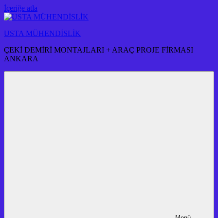
İçeriğe atla
USTA MÜHENDİSLİK
ÇEKİ DEMİRİ MONTAJLARI + ARAÇ PROJE FİRMASI
ANKARA
Menü