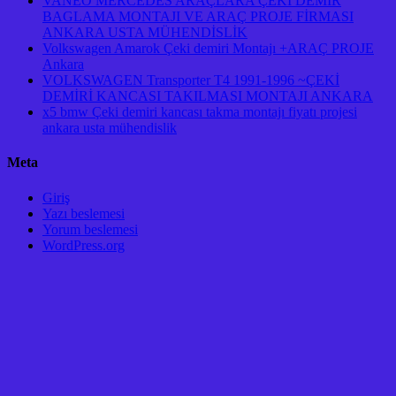
VANEO MERCEDES ARAÇLARA ÇEKİ DEMİR
BAGLAMA MONTAJI VE ARAÇ PROJE FİRMASI
ANKARA USTA MÜHENDİSLİK
Volkswagen Amarok Çeki demiri Montajı +ARAÇ PROJE
Ankara
VOLKSWAGEN Transporter T4 1991-1996 ~ÇEKİ
DEMİRİ KANCASI TAKILMASI MONTAJI ANKARA
x5 bmw Çeki demiri kancası takma montajı fiyatı projesi
ankara usta mühendislik
Meta
Giriş
Yazı beslemesi
Yorum beslemesi
WordPress.org