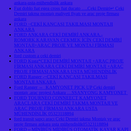
ankara-usta-mühendislik ankara
Fıat doblo fıat egea cross fıat ducato ….Çeki Demiri↵ Çeki
Demiri takma montajı maliyeti fiyatı ve araç proje firması
ankara
FORD ~ÇEKİ KANCASI TAKILMASI MONTAJI
ANKARA
FORD ANKARA ÇEKİ DEMİRİ ANKARA.-
ROMORK.KARAVAN ÇEKMEK İÇİN ÇEKİ DEMİRİ
MONTAJI+ARAÇ PROJE VE MONTAJ FİRMASI
ANKARA
ford custom a çeki demiri
FORD Kuga*ÇEKİ DEMİRİ MONTAJI +ARAÇ PROJE
FİRMASI ANKARA ÇEKİ DEMİRİ MONTAJI +ARAÇ
PROJE FİRMASI ANKARA USTA MÜHENDİSLİK
FORD Ranger -~ÇEKİ KANCASI TAKILMASI
MONTAJI ANKARA
Ford Ranger ⇔ KAMYONET PICK UP Çeki demiri
montajı .araç projesi Ankara …SSANYONG KAMYONET
FORD TOURNEO CONNEECT KAMYONET
ARAÇLARA ÇEKİ DEMİRİ TAKMA MONTAJI VE
ARAÇ PROJE FİRMASI ANKARA USTA
MÜHENDİSLİK 05323118894
ford transit şapçı araçı Çeki Demiri takma Montajı ve araç
proje firması ankara usta mühendislik05323118894
FORD⇔MİNİBÜS MİDİBÜS OTOMATİK KAYAR KAPI