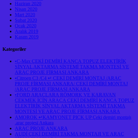
Haziran 2020
Nisan 2020
Mart 2020
Şubat 2020
Ocak 2020
Aralık 2019
Kasım 2019
Kategoriler
•C-Max ÇEKİ DEMİRİ KANCA TOPUZ ELEKTİRİK
SİNYAL AKTARMA SİSTEMİ TAKMA MONTESİ VE
ARAÇ PROJE FİRMASI ANKARA
•Citroen C3 /C4 ↵ ÇEKİ DEMİRİ MONTAJ /ARAÇ
PROJE FİRMASI ANKARA/ ÇEKİ DEMİRİ MONTAJ
/ARAÇ PROJE FİRMASI ANKARA
•FORD ARAÇLARA RÖMORK VE KARAVAN
ÇEKMEK İÇİN ARAÇA ÇEKİ DEMİRİ KANCA TOPUZ
ELEKTİRİK SİNYAL AKTARMA SİSTEMİ TAKMA
MONTESİ VE ARAÇ PROJE FİRMASI ANKARA
AMOROK ↵KAMYONET PICK UP Çeki demiri montajı
.araç projesi Ankara
ARAÇ PROJE ANKARA
AUDİ ÇEKİ DEMİRİ TAKMA MONTAJI VE ARAÇ