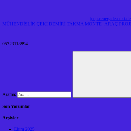
jeep-renegade-ceki-de
MÜHENDİSLİK ÇEKİ DEMİRİ TAKMA MONTE+ARAÇ PROJE 
05323118894
Arama:
Son Yorumlar
Arşivler
Ekim 2025