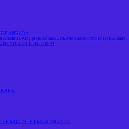
NTAJI ANKARA
Aracınıza/Araç proje Ankara/Usta Mühendislik Oto Dizayn Ankara
ENDİSLİK 05323118894
 ANKARA.
E VE MONTAJ FİRMASI ANKARA