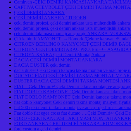
Camlıvan -ÇEKİ DEMİRİ KANCASI ANKARA TAKILM
CAPTİVA CHEVROLET ÇEKİ DEMİRİ TAKMA MONTAJ
ÇEKİ DEMİRİ ANKARA
ÇEKİ DEMİRİ ANKARA CITROEN
çeki demiri projesi. çeki demiri ankara usta mühendislik ankara
çeki demiri projesi. çeki demiri ankara usta mühendislik anka
çeki demiri takılması montajı araç proje ANKAR
Çift kabin KAMYONET ⇔Römork /Çekme karavan /Sandal/Kayık
CITROEN BERLİNGO KAMYONET ÇEKİ DEMİR BAGLA
CİTROEN ÇEKİ DEMİRİ ARAÇ PROJESİ+++ AŞAĞID
CITROEN XSARA Çeki Demiri Montaj Ankara
DACİA ÇEKİ DEMİRİ MONTAJI ANKARA
DACIA DUSTER çeki demiri
dacıa duster Çeki Demiri kancası takma montajı ve araç pro
DUCATO FİAT ÇEKİ DEMİRİ TAKMA MONTAJI VE A
DUSTER DACİA ÇEKİ DEMİRİ TAKMA MONTESİ A
FIAT – Çeki Demiri↵ Çeki Demiri takma montajı ve araç pro
FIAT DOBLO KAMYONET Çeki Demiri kancası takma montaj
FIAT DOBLO KAMYONET Çeki Demiri kancası takma montajı
fiat-doblo-kamyonet-Ceki-demiri-takma-montaj-maliyeti-fiyatlar
fıat 500 çeki-demiri-takma-montaji-ve-arac-proje-firmasi-ankar
Fıat doblo fıat egea cross fıat ducato ….Çeki Demiri↵ Çeki Demi
FORD ~ÇEKİ KANCASI TAKILMASI MONTAJI ANKA
FORD ANKARA ÇEKİ DEMİRİ ANKARA.-ROMORK.KA
ford custom a çeki demiri