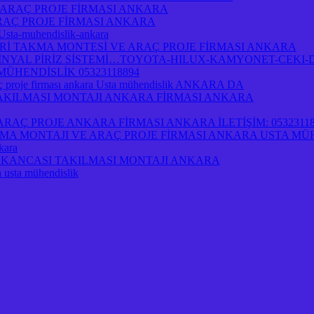
 ARAÇ PROJE FİRMASI ANKARA
RAÇ PROJE FİRMASI ANKARA
-Usta-muhendislik-ankara
İ TAKMA MONTESİ VE ARAÇ PROJE FİRMASI ANKARA
NYAL PİRİZ SİSTEMİ…TOYOTA-HILUX-KAMYONET-CEKI-D
ÜHENDİSLİK 05323118894
 proje firması ankara Usta mühendislik ANKARA DA
 TAKILMASI MONTAJI ANKARA FİRMASI ANKARA
AÇ PROJE ANKARA FİRMASI ANKARA İLETİŞİM: 05323118
A MONTAJI VE ARAÇ PROJE FİRMASI ANKARA USTA MÜ
kara
İRİ KANCASI TAKILMASI MONTAJI ANKARA
a usta mühendislik