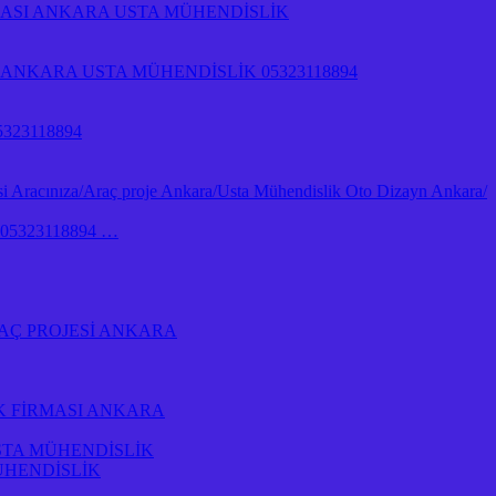
RMASI ANKARA USTA MÜHENDİSLİK
NKARA USTA MÜHENDİSLİK 05323118894
323118894
 Aracınıza/Araç proje Ankara/Usta Mühendislik Oto Dizayn Ankara/
İk 05323118894 …
AÇ PROJESİ ANKARA
K FİRMASI ANKARA
STA MÜHENDİSLİK
ÜHENDİSLİK