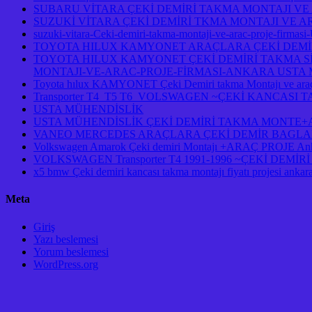
SUBARU VİTARA ÇEKİ DEMİRİ TAKMA MONTAJI VE
SUZUKİ VİTARA ÇEKİ DEMİRİ TKMA MONTAJI VE A
suzuki-vitara-Ceki-demiri-takma-montaji-ve-arac-proje-firmasi
TOYOTA HILUX KAMYONET ARAÇLARA ÇEKİ DEMİR
TOYOTA HILUX KAMYONET ÇEKİ DEMİRİ TAKMA Sİ
MONTAJI-VE-ARAC-PROJE-FİRMASI-ANKARA USTA M
Toyota hılux KAMYONET Çeki Demiri takma Montajı ve araç
Transporter T4 T5 T6 VOLSWAGEN ~ÇEKİ KANCASI
USTA MÜHENDİSLİK
USTA MÜHENDİSLİK ÇEKİ DEMİRİ TAKMA MONTE+AR
VANEO MERCEDES ARAÇLARA ÇEKİ DEMİR BAGLAM
Volkswagen Amarok Çeki demiri Montajı +ARAÇ PROJE An
VOLKSWAGEN Transporter T4 1991-1996 ~ÇEKİ DEM
x5 bmw Çeki demiri kancası takma montajı fiyatı projesi ankar
Meta
Giriş
Yazı beslemesi
Yorum beslemesi
WordPress.org