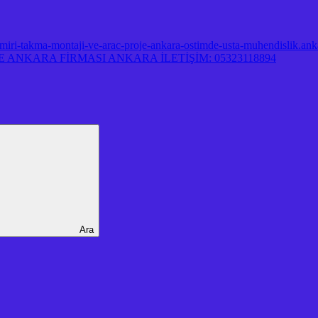
miri-takma-montaji-ve-arac-proje-ankara-ostimde-usta-muhendislik.ank
ANKARA FİRMASI ANKARA İLETİŞİM: 05323118894
Ara