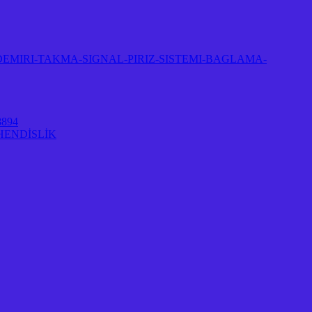
EMIRI-TAKMA-SIGNAL-PIRIZ-SISTEMI-BAGLAMA-
894
HENDİSLİK