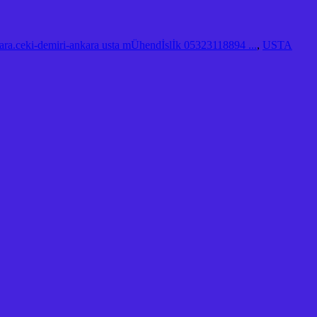
ara.ceki-demiri-ankara usta mÜhendİslİk 05323118894 ...
,
USTA