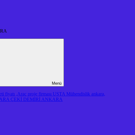
ARA
Menü
iyatı ,Araç proje firması USTA Mühendislik ankara,
RA ÇEKİ DEMİRİ ANKARA