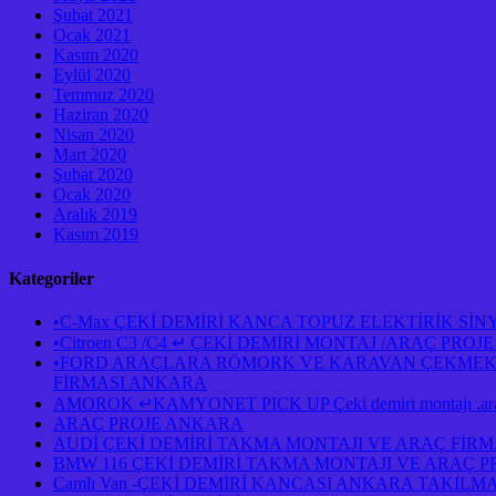
Şubat 2021
Ocak 2021
Kasım 2020
Eylül 2020
Temmuz 2020
Haziran 2020
Nisan 2020
Mart 2020
Şubat 2020
Ocak 2020
Aralık 2019
Kasım 2019
Kategoriler
•C-Max ÇEKİ DEMİRİ KANCA TOPUZ ELEKTİRİK Sİ
•Citroen C3 /C4 ↵ ÇEKİ DEMİRİ MONTAJ /ARAÇ PR
•FORD ARAÇLARA RÖMORK VE KARAVAN ÇEKMEK İÇ
FİRMASI ANKARA
AMOROK ↵KAMYONET PICK UP Çeki demiri montajı .araç 
ARAÇ PROJE ANKARA
AUDİ ÇEKİ DEMİRİ TAKMA MONTAJI VE ARAÇ FİR
BMW 116 ÇEKİ DEMİRİ TAKMA MONTAJI VE ARAÇ 
Camlı Van -ÇEKİ DEMİRİ KANCASI ANKARA TAKILM