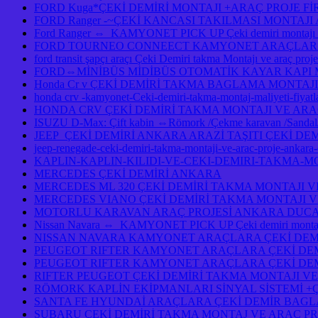
FORD Kuga*ÇEKİ DEMİRİ MONTAJI +ARAÇ PROJE F
FORD Ranger -~ÇEKİ KANCASI TAKILMASI MONTAJ
Ford Ranger ⇔ KAMYONET PICK UP Çeki demiri monta
FORD TOURNEO CONNEECT KAMYONET ARAÇLARA ÇE
ford transit şapçı araçı Çeki Demiri takma Montajı ve araç pro
FORD⇔MİNİBÜS MİDİBÜS OTOMATİK KAYAR KAPI
Honda Cr v ÇEKİ DEMİRİ TAKMA BAGLAMA MONTAJI
honda crv -kamyonet-Ceki-demiri-takma-montaj-maliyeti-fiy
HONDA CRV ÇEKİ DEMİRİ TAKMA MONTAJI VE ARA
ISUZU D-Max: Çift kabin ⇔Römork /Çekme karavan /Sandal/Ka
JEEP ÇEKİ DEMİRİ ANKARA ARAZİ TAŞITI ÇEKİ DE
jeep-renegade-ceki-demiri-takma-montaji-ve-arac-proje-ankar
KAPLIN-KAPLIN-KILIDI-VE-CEKI-DEMIRI-TAKMA-M
MERCEDES ÇEKİ DEMİRİ ANKARA
MERCEDES ML 320 ÇEKİ DEMİRİ TAKMA MONTAJI V
MERCEDES VIANO ÇEKİ DEMİRİ TAKMA MONTAJI V
MOTORLU KARAVAN ARAÇ PROJESİ ANKARA DUCAT
Nissan Navara ⇔ KAMYONET PICK UP Çeki demiri montajı 
NISSAN NAVARA KAMYONET ARAÇLARA ÇEKİ DEMİ
PEUGEOT RIFTER KAMYONET ARAÇLARA ÇEKİ DEM
PEUGEOT RIFTER KAMYONET ARAÇLARA ÇEKİ DEM
RIFTER PEUGEOT ÇEKİ DEMİRİ TAKMA MONTAJI VE
RÖMORK KAPLİN EKİPMANLARI SİNYAL SİSTEMİ +
SANTA FE HYUNDAİ ARAÇLARA ÇEKİ DEMİR BAGL
SUBARU ÇEKİ DEMİRİ TAKMA MONTAJ VE ARAÇ PR