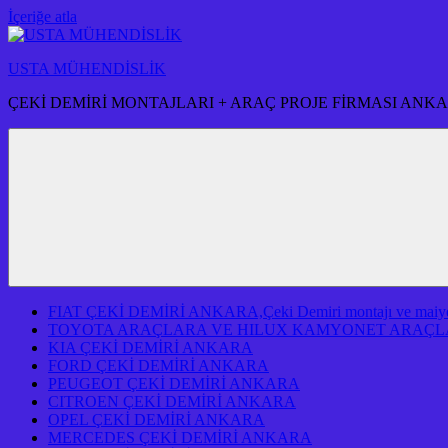
İçeriğe atla
USTA MÜHENDİSLİK
ÇEKİ DEMİRİ MONTAJLARI + ARAÇ PROJE FİRMASI ANK
FIAT ÇEKİ DEMİRİ ANKARA,Çeki Demiri montajı ve maiyeti f
TOYOTA ARAÇLARA VE HILUX KAMYONET ARAÇLA
KIA ÇEKİ DEMİRİ ANKARA
FORD ÇEKİ DEMİRİ ANKARA
PEUGEOT ÇEKİ DEMİRİ ANKARA
CITROEN ÇEKİ DEMİRİ ANKARA
OPEL ÇEKİ DEMİRİ ANKARA
MERCEDES ÇEKİ DEMİRİ ANKARA