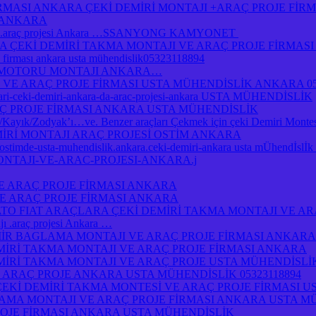
İRMASI ANKARA ÇEKİ DEMİRİ MONTAJI +ARAÇ PROJE Fİ
I ANKARA
jı .araç projesi Ankara …SSANYONG KAMYONET
Kİ DEMİRİ TAKMA MONTAJI VE ARAÇ PROJE FİRMASI A
je firması ankara usta mühendislik05323118894
 MOTORU MONTAJI ANKARA…
 VE ARAÇ PROJE FİRMASI USTA MÜHENDİSLİK ANKARA 05
atlari-ceki-demiri-ankara-da-arac-projesi-ankara USTA MÜHENDİSLİK
Ç PROJE FİRMASI ANKARA USTA MÜHENDİSLİK
yık/Zodyak’ı…ve. Benzer araçları Çekmek için çeki Demiri Montesi
MİRİ MONTAJI ARAÇ PROJESİ OSTİM ANKARA
a-ostimde-usta-muhendislik.ankara.ceki-demiri-ankara usta mÜhendİsl
ONTAJI-VE-ARAC-PROJESI-ANKARA.j
E ARAÇ PROJE FİRMASI ANKARA
E ARAÇ PROJE FİRMASI ANKARA
O FIAT ARAÇLARA ÇEKİ DEMİRİ TAKMA MONTAJI VE AR
.araç projesi Ankara …
R BAGLAMA MONTAJI VE ARAÇ PROJE FİRMASI ANKARA
İRİ TAKMA MONTAJI VE ARAÇ PROJE FİRMASI ANKARA
İRİ TAKMA MONTAJI VE ARAÇ PROJE USTA MÜHENDİSLİ
 ARAÇ PROJE ANKARA USTA MÜHENDİSLİK 05323118894
ÇEKİ DEMİRİ TAKMA MONTESİ VE ARAÇ PROJE FİRMASI U
AMA MONTAJI VE ARAÇ PROJE FİRMASI ANKARA USTA M
OJE FİRMASI ANKARA USTA MÜHENDİSLİK