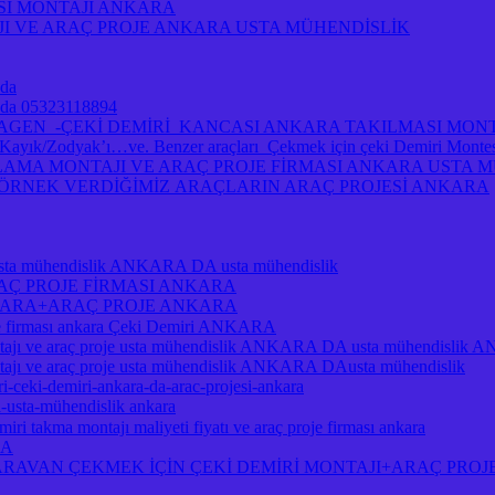
ASI MONTAJI ANKARA
I VE ARAÇ PROJE ANKARA USTA MÜHENDİSLİK
 da
ra da 05323118894
A VOLKSWAGEN -ÇEKİ DEMİRİ KANCASI ANKARA TAKILMASI MO
/Zodyak’ı…ve. Benzer araçları Çekmek için çeki Demiri Montesi 
MA MONTAJI VE ARAÇ PROJE FİRMASI ANKARA USTA MÜH
A ÖRNEK VERDİĞİMİZ ARAÇLARIN ARAÇ PROJESİ ANKARA
je usta mühendislik ANKARA DA usta mühendislik
RAÇ PROJE FİRMASI ANKARA
NKARA+ARAÇ PROJE ANKARA
je firması ankara Çeki Demiri ANKARA
ı ve araç proje usta mühendislik ANKARA DA usta mühendislik
 ve araç proje usta mühendislik ANKARA DAusta mühendislik
i-ceki-demiri-ankara-da-arac-projesi-ankara
a-usta-mühendislik ankara
ri takma montajı maliyeti fiyatı ve araç proje firması ankara
RA
RAVAN ÇEKMEK İÇİN ÇEKİ DEMİRİ MONTAJI+ARAÇ PROJ