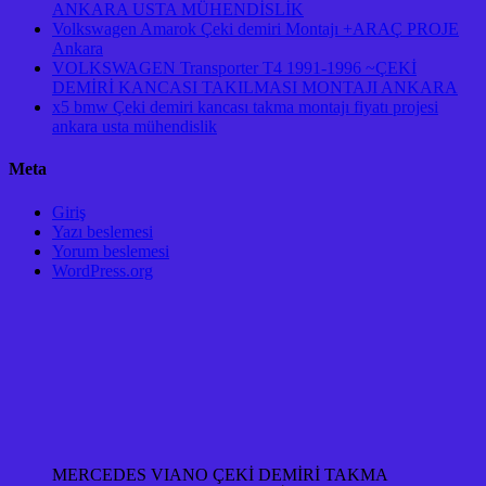
ANKARA USTA MÜHENDİSLİK
Volkswagen Amarok Çeki demiri Montajı +ARAÇ PROJE
Ankara
VOLKSWAGEN Transporter T4 1991-1996 ~ÇEKİ
DEMİRİ KANCASI TAKILMASI MONTAJI ANKARA
x5 bmw Çeki demiri kancası takma montajı fiyatı projesi
ankara usta mühendislik
Meta
Giriş
Yazı beslemesi
Yorum beslemesi
WordPress.org
MERCEDES VIANO ÇEKİ DEMİRİ TAKMA