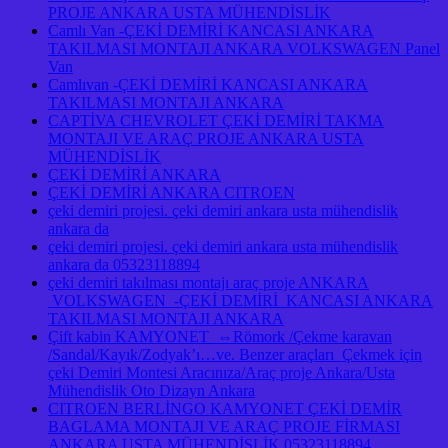
PROJE ANKARA USTA MÜHENDİSLİK
Camlı Van -ÇEKİ DEMİRİ KANCASI ANKARA
TAKILMASI MONTAJI ANKARA VOLKSWAGEN Panel
Van
Camlıvan -ÇEKİ DEMİRİ KANCASI ANKARA
TAKILMASI MONTAJI ANKARA
CAPTİVA CHEVROLET ÇEKİ DEMİRİ TAKMA
MONTAJI VE ARAÇ PROJE ANKARA USTA
MÜHENDİSLİK
ÇEKİ DEMİRİ ANKARA
ÇEKİ DEMİRİ ANKARA CITROEN
çeki demiri projesi. çeki demiri ankara usta mühendislik
ankara da
çeki demiri projesi. çeki demiri ankara usta mühendislik
ankara da 05323118894
çeki demiri takılması montajı araç proje ANKARA
VOLKSWAGEN -ÇEKİ DEMİRİ KANCASI ANKARA
TAKILMASI MONTAJI ANKARA
Çift kabin KAMYONET ⇔Römork /Çekme karavan
/Sandal/Kayık/Zodyak’ı…ve. Benzer araçları Çekmek için
çeki Demiri Montesi Aracınıza/Araç proje Ankara/Usta
Mühendislik Oto Dizayn Ankara
CITROEN BERLİNGO KAMYONET ÇEKİ DEMİR
BAGLAMA MONTAJI VE ARAÇ PROJE FİRMASI
ANKARA USTA MÜHENDİSLİK 05323118894