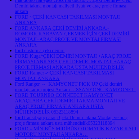
Fıat doblo fıat egea cross fıat ducato ….Çeki Demiri↵ Çeki
Demiri takma montajı maliyeti fiyatı ve araç proje firması
ankara
FORD ~ÇEKİ KANCASI TAKILMASI MONTAJI
ANKARA
FORD ANKARA ÇEKİ DEMİRİ ANKARA.-
ROMORK.KARAVAN ÇEKMEK İÇİN ÇEKİ DEMİRİ
MONTAJI+ARAÇ PROJE VE MONTAJ FİRMASI
ANKARA
ford custom a çeki demiri
FORD Kuga*ÇEKİ DEMİRİ MONTAJI +ARAÇ PROJE
FİRMASI ANKARA ÇEKİ DEMİRİ MONTAJI +ARAÇ
PROJE FİRMASI ANKARA USTA MÜHENDİSLİK
FORD Ranger -~ÇEKİ KANCASI TAKILMASI
MONTAJI ANKARA
Ford Ranger ⇔ KAMYONET PICK UP Çeki demiri
montajı .araç projesi Ankara …SSANYONG KAMYONET
FORD TOURNEO CONNEECT KAMYONET
ARAÇLARA ÇEKİ DEMİRİ TAKMA MONTAJI VE
ARAÇ PROJE FİRMASI ANKARA USTA
MÜHENDİSLİK 05323118894
ford transit şapçı araçı Çeki Demiri takma Montajı ve araç
proje firması ankara usta mühendislik05323118894
FORD⇔MİNİBÜS MİDİBÜS OTOMATİK KAYAR KAPI
MOTORU MONTAJI ANKARA…