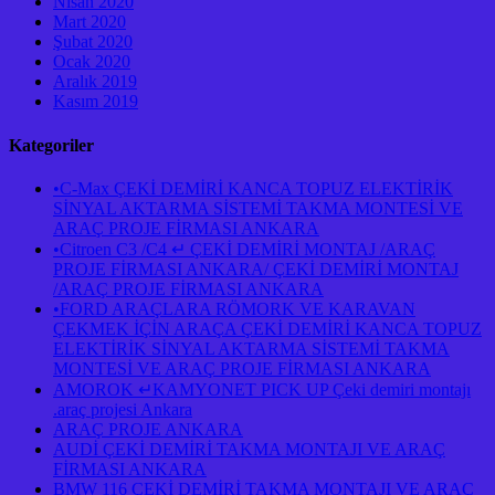
Nisan 2020
Mart 2020
Şubat 2020
Ocak 2020
Aralık 2019
Kasım 2019
Kategoriler
•C-Max ÇEKİ DEMİRİ KANCA TOPUZ ELEKTİRİK
SİNYAL AKTARMA SİSTEMİ TAKMA MONTESİ VE
ARAÇ PROJE FİRMASI ANKARA
•Citroen C3 /C4 ↵ ÇEKİ DEMİRİ MONTAJ /ARAÇ
PROJE FİRMASI ANKARA/ ÇEKİ DEMİRİ MONTAJ
/ARAÇ PROJE FİRMASI ANKARA
•FORD ARAÇLARA RÖMORK VE KARAVAN
ÇEKMEK İÇİN ARAÇA ÇEKİ DEMİRİ KANCA TOPUZ
ELEKTİRİK SİNYAL AKTARMA SİSTEMİ TAKMA
MONTESİ VE ARAÇ PROJE FİRMASI ANKARA
AMOROK ↵KAMYONET PICK UP Çeki demiri montajı
.araç projesi Ankara
ARAÇ PROJE ANKARA
AUDİ ÇEKİ DEMİRİ TAKMA MONTAJI VE ARAÇ
FİRMASI ANKARA
BMW 116 ÇEKİ DEMİRİ TAKMA MONTAJI VE ARAÇ