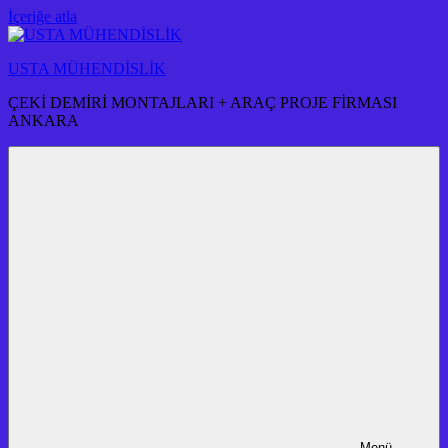
İçeriğe atla
USTA MÜHENDİSLİK
ÇEKİ DEMİRİ MONTAJLARI + ARAÇ PROJE FİRMASI
ANKARA
Menü