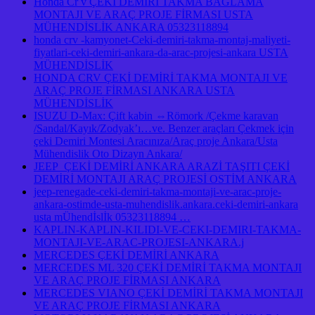
Honda Cr v ÇEKİ DEMİRİ TAKMA BAGLAMA
MONTAJI VE ARAÇ PROJE FİRMASI USTA
MÜHENDİSLİK ANKARA 05323118894
honda crv -kamyonet-Ceki-demiri-takma-montaj-maliyeti-
fiyatlari-ceki-demiri-ankara-da-arac-projesi-ankara USTA
MÜHENDİSLİK
HONDA CRV ÇEKİ DEMİRİ TAKMA MONTAJI VE
ARAÇ PROJE FİRMASI ANKARA USTA
MÜHENDİSLİK
ISUZU D-Max: Çift kabin ⇔Römork /Çekme karavan
/Sandal/Kayık/Zodyak’ı…ve. Benzer araçları Çekmek için
çeki Demiri Montesi Aracınıza/Araç proje Ankara/Usta
Mühendislik Oto Dizayn Ankara/
JEEP ÇEKİ DEMİRİ ANKARA ARAZİ TAŞITI ÇEKİ
DEMİRİ MONTAJI ARAÇ PROJESİ OSTİM ANKARA
jeep-renegade-ceki-demiri-takma-montaji-ve-arac-proje-
ankara-ostimde-usta-muhendislik.ankara.ceki-demiri-ankara
usta mÜhendİslİk 05323118894 …
KAPLIN-KAPLIN-KILIDI-VE-CEKI-DEMIRI-TAKMA-
MONTAJI-VE-ARAC-PROJESI-ANKARA.j
MERCEDES ÇEKİ DEMİRİ ANKARA
MERCEDES ML 320 ÇEKİ DEMİRİ TAKMA MONTAJI
VE ARAÇ PROJE FİRMASI ANKARA
MERCEDES VIANO ÇEKİ DEMİRİ TAKMA MONTAJI
VE ARAÇ PROJE FİRMASI ANKARA