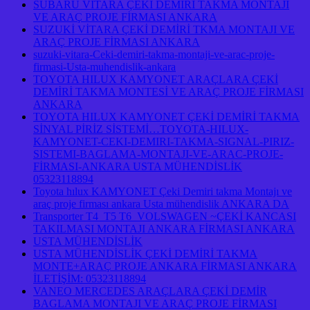
SUBARU VİTARA ÇEKİ DEMİRİ TAKMA MONTAJI
VE ARAÇ PROJE FİRMASI ANKARA
SUZUKİ VİTARA ÇEKİ DEMİRİ TKMA MONTAJI VE
ARAÇ PROJE FİRMASI ANKARA
suzuki-vitara-Ceki-demiri-takma-montaji-ve-arac-proje-
firmasi-Usta-muhendislik-ankara
TOYOTA HILUX KAMYONET ARAÇLARA ÇEKİ
DEMİRİ TAKMA MONTESİ VE ARAÇ PROJE FİRMASI
ANKARA
TOYOTA HILUX KAMYONET ÇEKİ DEMİRİ TAKMA
SİNYAL PİRİZ SİSTEMİ…TOYOTA-HILUX-
KAMYONET-CEKI-DEMIRI-TAKMA-SIGNAL-PIRIZ-
SISTEMI-BAGLAMA-MONTAJI-VE-ARAC-PROJE-
FİRMASI-ANKARA USTA MÜHENDİSLİK
05323118894
Toyota hılux KAMYONET Çeki Demiri takma Montajı ve
araç proje firması ankara Usta mühendislik ANKARA DA
Transporter T4 T5 T6 VOLSWAGEN ~ÇEKİ KANCASI
TAKILMASI MONTAJI ANKARA FİRMASI ANKARA
USTA MÜHENDİSLİK
USTA MÜHENDİSLİK ÇEKİ DEMİRİ TAKMA
MONTE+ARAÇ PROJE ANKARA FİRMASI ANKARA
İLETİŞİM: 05323118894
VANEO MERCEDES ARAÇLARA ÇEKİ DEMİR
BAGLAMA MONTAJI VE ARAÇ PROJE FİRMASI