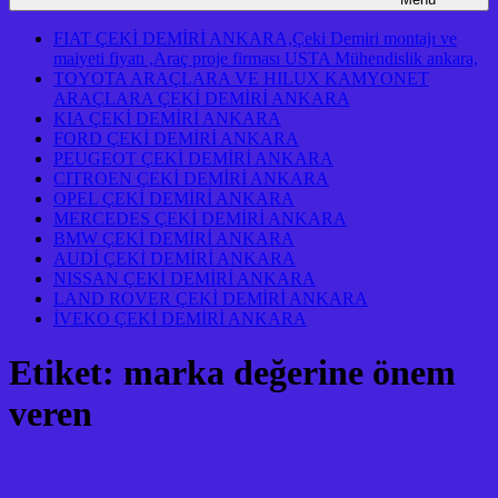
FIAT ÇEKİ DEMİRİ ANKARA,Çeki Demiri montajı ve
maiyeti fiyatı ,Araç proje firması USTA Mühendislik ankara,
TOYOTA ARAÇLARA VE HILUX KAMYONET
ARAÇLARA ÇEKİ DEMİRİ ANKARA
KIA ÇEKİ DEMİRİ ANKARA
FORD ÇEKİ DEMİRİ ANKARA
PEUGEOT ÇEKİ DEMİRİ ANKARA
CITROEN ÇEKİ DEMİRİ ANKARA
OPEL ÇEKİ DEMİRİ ANKARA
MERCEDES ÇEKİ DEMİRİ ANKARA
BMW ÇEKİ DEMİRİ ANKARA
AUDİ ÇEKİ DEMİRİ ANKARA
NISSAN ÇEKİ DEMİRİ ANKARA
LAND ROVER ÇEKİ DEMİRİ ANKARA
İVEKO ÇEKİ DEMİRİ ANKARA
Etiket:
marka değerine önem
veren