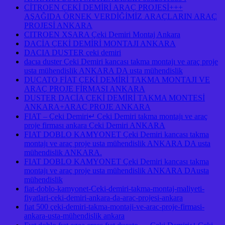
CİTROEN ÇEKİ DEMİRİ ARAÇ PROJESİ+++
AŞAĞIDA ÖRNEK VERDİĞİMİZ ARAÇLARIN ARAÇ
PROJESİ ANKARA
CITROEN XSARA Çeki Demiri Montaj Ankara
DACİA ÇEKİ DEMİRİ MONTAJI ANKARA
DACIA DUSTER çeki demiri
dacıa duster Çeki Demiri kancası takma montajı ve araç proje
usta mühendislik ANKARA DA usta mühendislik
DUCATO FİAT ÇEKİ DEMİRİ TAKMA MONTAJI VE
ARAÇ PROJE FİRMASI ANKARA
DUSTER DACİA ÇEKİ DEMİRİ TAKMA MONTESİ
ANKARA+ARAÇ PROJE ANKARA
FIAT – Çeki Demiri↵ Çeki Demiri takma montajı ve araç
proje firması ankara Çeki Demiri ANKARA
FIAT DOBLO KAMYONET Çeki Demiri kancası takma
montajı ve araç proje usta mühendislik ANKARA DA usta
mühendislik ANKARA.
FIAT DOBLO KAMYONET Çeki Demiri kancası takma
montajı ve araç proje usta mühendislik ANKARA DAusta
mühendislik
fiat-doblo-kamyonet-Ceki-demiri-takma-montaj-maliyeti-
fiyatlari-ceki-demiri-ankara-da-arac-projesi-ankara
fıat 500 çeki-demiri-takma-montaji-ve-arac-proje-firmasi-
ankara-usta-mühendislik ankara