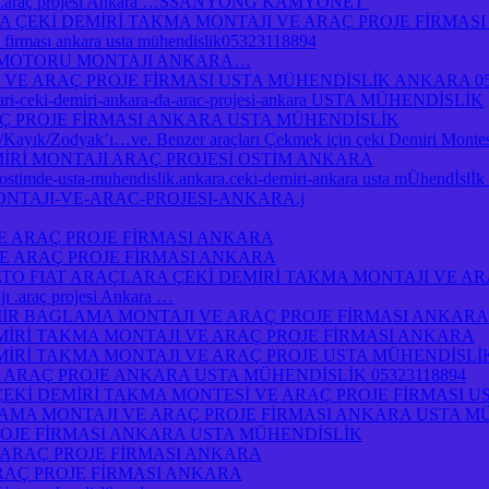
jı .araç projesi Ankara …SSANYONG KAMYONET
Kİ DEMİRİ TAKMA MONTAJI VE ARAÇ PROJE FİRMASI A
je firması ankara usta mühendislik05323118894
 MOTORU MONTAJI ANKARA…
 VE ARAÇ PROJE FİRMASI USTA MÜHENDİSLİK ANKARA 05
atlari-ceki-demiri-ankara-da-arac-projesi-ankara USTA MÜHENDİSLİK
Ç PROJE FİRMASI ANKARA USTA MÜHENDİSLİK
yık/Zodyak’ı…ve. Benzer araçları Çekmek için çeki Demiri Montesi
MİRİ MONTAJI ARAÇ PROJESİ OSTİM ANKARA
a-ostimde-usta-muhendislik.ankara.ceki-demiri-ankara usta mÜhendİsl
ONTAJI-VE-ARAC-PROJESI-ANKARA.j
E ARAÇ PROJE FİRMASI ANKARA
E ARAÇ PROJE FİRMASI ANKARA
O FIAT ARAÇLARA ÇEKİ DEMİRİ TAKMA MONTAJI VE AR
.araç projesi Ankara …
R BAGLAMA MONTAJI VE ARAÇ PROJE FİRMASI ANKARA
İRİ TAKMA MONTAJI VE ARAÇ PROJE FİRMASI ANKARA
İRİ TAKMA MONTAJI VE ARAÇ PROJE USTA MÜHENDİSLİ
 ARAÇ PROJE ANKARA USTA MÜHENDİSLİK 05323118894
ÇEKİ DEMİRİ TAKMA MONTESİ VE ARAÇ PROJE FİRMASI U
AMA MONTAJI VE ARAÇ PROJE FİRMASI ANKARA USTA M
OJE FİRMASI ANKARA USTA MÜHENDİSLİK
 ARAÇ PROJE FİRMASI ANKARA
RAÇ PROJE FİRMASI ANKARA