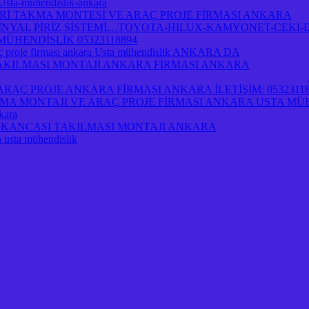
-Usta-muhendislik-ankara
İ TAKMA MONTESİ VE ARAÇ PROJE FİRMASI ANKARA
NYAL PİRİZ SİSTEMİ…TOYOTA-HILUX-KAMYONET-CEKI-D
ÜHENDİSLİK 05323118894
 proje firması ankara Usta mühendislik ANKARA DA
 TAKILMASI MONTAJI ANKARA FİRMASI ANKARA
AÇ PROJE ANKARA FİRMASI ANKARA İLETİŞİM: 05323118
A MONTAJI VE ARAÇ PROJE FİRMASI ANKARA USTA MÜ
kara
İRİ KANCASI TAKILMASI MONTAJI ANKARA
a usta mühendislik