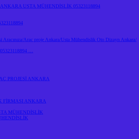
NKARA USTA MÜHENDİSLİK 05323118894
323118894
 Aracınıza/Araç proje Ankara/Usta Mühendislik Oto Dizayn Ankara/
İk 05323118894 …
AÇ PROJESİ ANKARA
K FİRMASI ANKARA
STA MÜHENDİSLİK
ÜHENDİSLİK