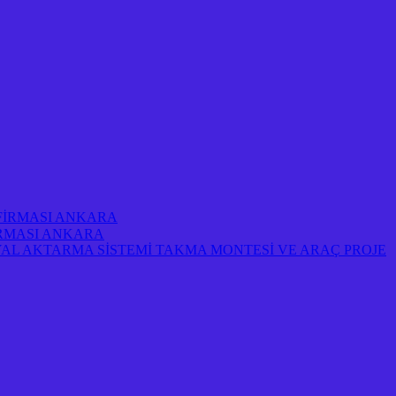
 FİRMASI ANKARA
FİRMASI ANKARA
AL AKTARMA SİSTEMİ TAKMA MONTESİ VE ARAÇ PROJE