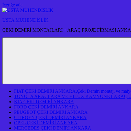
İçeriğe atla
USTA MÜHENDİSLİK
ÇEKİ DEMİRİ MONTAJLARI + ARAÇ PROJE FİRMASI ANK
FIAT ÇEKİ DEMİRİ ANKARA,Çeki Demiri montajı ve maiyeti f
TOYOTA ARAÇLARA VE HILUX KAMYONET ARAÇLA
KIA ÇEKİ DEMİRİ ANKARA
FORD ÇEKİ DEMİRİ ANKARA
PEUGEOT ÇEKİ DEMİRİ ANKARA
CITROEN ÇEKİ DEMİRİ ANKARA
OPEL ÇEKİ DEMİRİ ANKARA
MERCEDES ÇEKİ DEMİRİ ANKARA