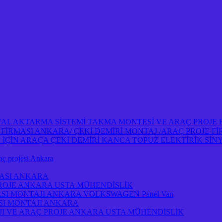
NYAL AKTARMA SİSTEMİ TAKMA MONTESİ VE ARAÇ PROJE
OJE FİRMASI ANKARA/ ÇEKİ DEMİRİ MONTAJ /ARAÇ PROJE 
İN ARAÇA ÇEKİ DEMİRİ KANCA TOPUZ ELEKTİRİK SİNY
projesi Ankara
MASI ANKARA
PROJE ANKARA USTA MÜHENDİSLİK
ASI MONTAJI ANKARA VOLKSWAGEN Panel Van
ASI MONTAJI ANKARA
I VE ARAÇ PROJE ANKARA USTA MÜHENDİSLİK