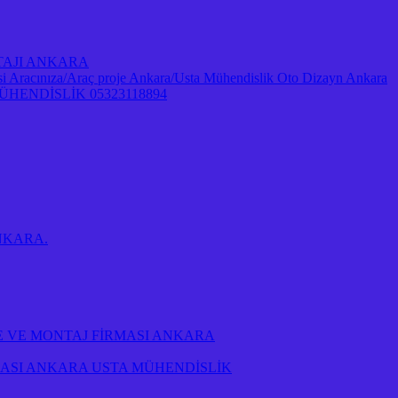
NTAJI ANKARA
Aracınıza/Araç proje Ankara/Usta Mühendislik Oto Dizayn Ankara
ENDİSLİK 05323118894
 ANKARA.
E VE MONTAJ FİRMASI ANKARA
RMASI ANKARA USTA MÜHENDİSLİK