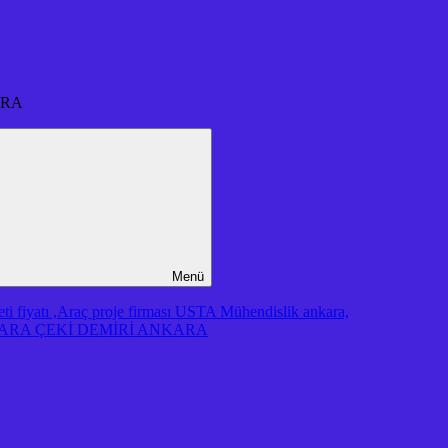
ARA
Menü
iyatı ,Araç proje firması USTA Mühendislik ankara,
RA ÇEKİ DEMİRİ ANKARA