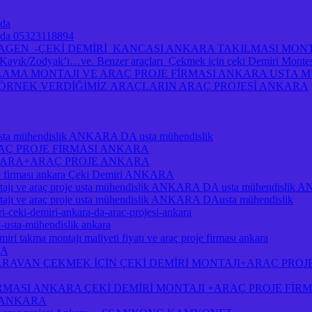
 da
ra da 05323118894
A VOLKSWAGEN -ÇEKİ DEMİRİ KANCASI ANKARA TAKILMASI MO
/Zodyak’ı…ve. Benzer araçları Çekmek için çeki Demiri Montesi 
MA MONTAJI VE ARAÇ PROJE FİRMASI ANKARA USTA MÜH
A ÖRNEK VERDİĞİMİZ ARAÇLARIN ARAÇ PROJESİ ANKARA
je usta mühendislik ANKARA DA usta mühendislik
RAÇ PROJE FİRMASI ANKARA
NKARA+ARAÇ PROJE ANKARA
je firması ankara Çeki Demiri ANKARA
ı ve araç proje usta mühendislik ANKARA DA usta mühendislik
 ve araç proje usta mühendislik ANKARA DAusta mühendislik
i-ceki-demiri-ankara-da-arac-projesi-ankara
a-usta-mühendislik ankara
ri takma montajı maliyeti fiyatı ve araç proje firması ankara
RA
RAVAN ÇEKMEK İÇİN ÇEKİ DEMİRİ MONTAJI+ARAÇ PROJ
İRMASI ANKARA ÇEKİ DEMİRİ MONTAJI +ARAÇ PROJE Fİ
I ANKARA