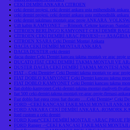
ÇEKİ DEMİRİ ANKARA CITROEN
çeki demiri projesi. çeki demiri ankara usta mühendislik ankara
çeki demiri projesi. çeki demiri ankara usta mühendislik anka
çeki demiri takılması montajı araç proje ANKAR
Çift kabin KAMYONET ⇔Römork /Çekme karavan /Sandal/Kayık
CITROEN BERLİNGO KAMYONET ÇEKİ DEMİR BAGLA
CİTROEN ÇEKİ DEMİRİ ARAÇ PROJESİ+++ AŞAĞID
CITROEN XSARA Çeki Demiri Montaj Ankara
DACİA ÇEKİ DEMİRİ MONTAJI ANKARA
DACIA DUSTER çeki demiri
dacıa duster Çeki Demiri kancası takma montajı ve araç pro
DUCATO FİAT ÇEKİ DEMİRİ TAKMA MONTAJI VE A
DUSTER DACİA ÇEKİ DEMİRİ TAKMA MONTESİ A
FIAT – Çeki Demiri↵ Çeki Demiri takma montajı ve araç pro
FIAT DOBLO KAMYONET Çeki Demiri kancası takma montaj
FIAT DOBLO KAMYONET Çeki Demiri kancası takma montajı
fiat-doblo-kamyonet-Ceki-demiri-takma-montaj-maliyeti-fiyatlar
fıat 500 çeki-demiri-takma-montaji-ve-arac-proje-firmasi-ankar
Fıat doblo fıat egea cross fıat ducato ….Çeki Demiri↵ Çeki Demi
FORD ~ÇEKİ KANCASI TAKILMASI MONTAJI ANKA
FORD ANKARA ÇEKİ DEMİRİ ANKARA.-ROMORK.KA
ford custom a çeki demiri
FORD Kuga*ÇEKİ DEMİRİ MONTAJI +ARAÇ PROJE F
FORD Ranger -~ÇEKİ KANCASI TAKILMASI MONTAJ