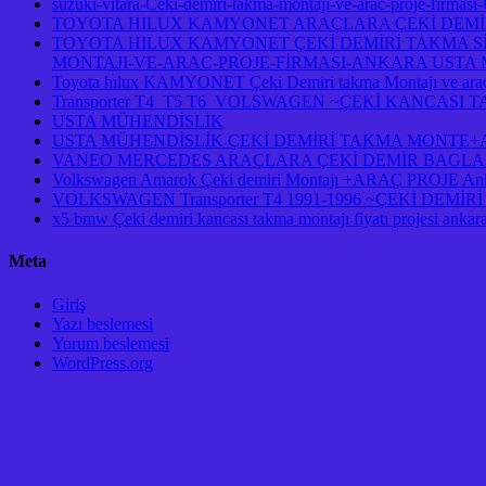
suzuki-vitara-Ceki-demiri-takma-montaji-ve-arac-proje-firmasi
TOYOTA HILUX KAMYONET ARAÇLARA ÇEKİ DEMİR
TOYOTA HILUX KAMYONET ÇEKİ DEMİRİ TAKMA Sİ
MONTAJI-VE-ARAC-PROJE-FİRMASI-ANKARA USTA M
Toyota hılux KAMYONET Çeki Demiri takma Montajı ve araç
Transporter T4 T5 T6 VOLSWAGEN ~ÇEKİ KANCASI
USTA MÜHENDİSLİK
USTA MÜHENDİSLİK ÇEKİ DEMİRİ TAKMA MONTE+AR
VANEO MERCEDES ARAÇLARA ÇEKİ DEMİR BAGLAM
Volkswagen Amarok Çeki demiri Montajı +ARAÇ PROJE An
VOLKSWAGEN Transporter T4 1991-1996 ~ÇEKİ DEM
x5 bmw Çeki demiri kancası takma montajı fiyatı projesi ankar
Meta
Giriş
Yazı beslemesi
Yorum beslemesi
WordPress.org