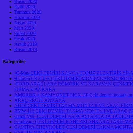
Kasım 2020
Eylül 2020
Temmuz 2020
Haziran 2020
Nisan 2020
Mart 2020
Şubat 2020
Ocak 2020
Aralık 2019
Kasım 2019
Kategoriler
•C-Max ÇEKİ DEMİRİ KANCA TOPUZ ELEKTİRİK Sİ
•Citroen C3 /C4 ↵ ÇEKİ DEMİRİ MONTAJ /ARAÇ PR
•FORD ARAÇLARA RÖMORK VE KARAVAN ÇEKMEK İÇ
FİRMASI ANKARA
AMOROK ↵KAMYONET PICK UP Çeki demiri montajı .araç 
ARAÇ PROJE ANKARA
AUDİ ÇEKİ DEMİRİ TAKMA MONTAJI VE ARAÇ FİR
BMW 116 ÇEKİ DEMİRİ TAKMA MONTAJI VE ARAÇ 
Camlı Van -ÇEKİ DEMİRİ KANCASI ANKARA TAKILM
Camlıvan -ÇEKİ DEMİRİ KANCASI ANKARA TAKILM
CAPTİVA CHEVROLET ÇEKİ DEMİRİ TAKMA MONTAJ
ÇEKİ DEMİRİ ANKARA