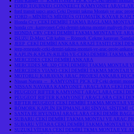
Ford Ranger ⇔ KAMYONET PICK UP Çeki demiri monta
FORD TOURNEO CONNEECT KAMYONET ARAÇLARA ÇE
ford transit şapçı araçı Çeki Demiri takma Montajı ve araç pro
FORD⇔MİNİBÜS MİDİBÜS OTOMATİK KAYAR KAPI
Honda Cr v ÇEKİ DEMİRİ TAKMA BAGLAMA MONTAJI
honda crv -kamyonet-Ceki-demiri-takma-montaj-maliyeti-fiy
HONDA CRV ÇEKİ DEMİRİ TAKMA MONTAJI VE ARA
ISUZU D-Max: Çift kabin ⇔Römork /Çekme karavan /Sandal/Ka
JEEP ÇEKİ DEMİRİ ANKARA ARAZİ TAŞITI ÇEKİ DE
jeep-renegade-ceki-demiri-takma-montaji-ve-arac-proje-ankar
KAPLIN-KAPLIN-KILIDI-VE-CEKI-DEMIRI-TAKMA-M
MERCEDES ÇEKİ DEMİRİ ANKARA
MERCEDES ML 320 ÇEKİ DEMİRİ TAKMA MONTAJI V
MERCEDES VIANO ÇEKİ DEMİRİ TAKMA MONTAJI V
MOTORLU KARAVAN ARAÇ PROJESİ ANKARA DUCAT
Nissan Navara ⇔ KAMYONET PICK UP Çeki demiri montajı 
NISSAN NAVARA KAMYONET ARAÇLARA ÇEKİ DEMİ
PEUGEOT RIFTER KAMYONET ARAÇLARA ÇEKİ DEM
PEUGEOT RIFTER KAMYONET ARAÇLARA ÇEKİ DEM
RIFTER PEUGEOT ÇEKİ DEMİRİ TAKMA MONTAJI VE
RÖMORK KAPLİN EKİPMANLARI SİNYAL SİSTEMİ +
SANTA FE HYUNDAİ ARAÇLARA ÇEKİ DEMİR BAGL
SUBARU ÇEKİ DEMİRİ TAKMA MONTAJ VE ARAÇ PR
SUBARU VİTARA ÇEKİ DEMİRİ TAKMA MONTAJI VE
SUZUKİ VİTARA ÇEKİ DEMİRİ TKMA MONTAJI VE A