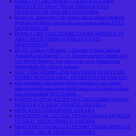
Honda Cr v ÇEKİ DEMİRİ TAKMA BAGLAMA
MONTAJI VE ARAÇ PROJE FİRMASI USTA
MÜHENDİSLİK ANKARA 05323118894
honda crv -kamyonet-Ceki-demiri-takma-montaj-maliyeti-
fiyatlari-ceki-demiri-ankara-da-arac-projesi-ankara USTA
MÜHENDİSLİK
HONDA CRV ÇEKİ DEMİRİ TAKMA MONTAJI VE
ARAÇ PROJE FİRMASI ANKARA USTA
MÜHENDİSLİK
ISUZU D-Max: Çift kabin ⇔Römork /Çekme karavan
/Sandal/Kayık/Zodyak’ı…ve. Benzer araçları Çekmek için
çeki Demiri Montesi Aracınıza/Araç proje Ankara/Usta
Mühendislik Oto Dizayn Ankara/
JEEP ÇEKİ DEMİRİ ANKARA ARAZİ TAŞITI ÇEKİ
DEMİRİ MONTAJI ARAÇ PROJESİ OSTİM ANKARA
jeep-renegade-ceki-demiri-takma-montaji-ve-arac-proje-
ankara-ostimde-usta-muhendislik.ankara.ceki-demiri-ankara
usta mÜhendİslİk 05323118894 …
KAPLIN-KAPLIN-KILIDI-VE-CEKI-DEMIRI-TAKMA-
MONTAJI-VE-ARAC-PROJESI-ANKARA.j
MERCEDES ÇEKİ DEMİRİ ANKARA
MERCEDES ML 320 ÇEKİ DEMİRİ TAKMA MONTAJI
VE ARAÇ PROJE FİRMASI ANKARA
MERCEDES VIANO ÇEKİ DEMİRİ TAKMA MONTAJI
VE ARAÇ PROJE FİRMASI ANKARA