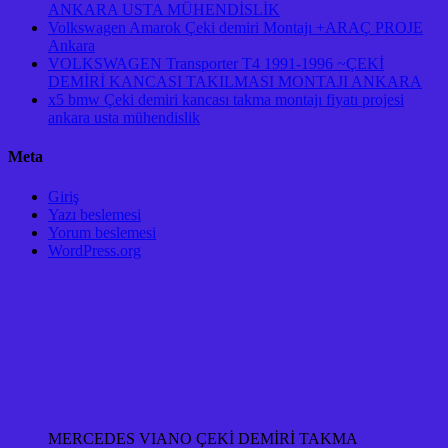
ANKARA USTA MÜHENDİSLİK
Volkswagen Amarok Çeki demiri Montajı +ARAÇ PROJE
Ankara
VOLKSWAGEN Transporter T4 1991-1996 ~ÇEKİ
DEMİRİ KANCASI TAKILMASI MONTAJI ANKARA
x5 bmw Çeki demiri kancası takma montajı fiyatı projesi
ankara usta mühendislik
Meta
Giriş
Yazı beslemesi
Yorum beslemesi
WordPress.org
MERCEDES VIANO ÇEKİ DEMİRİ TAKMA