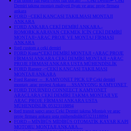
Fıat doblo fıat egea cross fıat ducato ….Çeki Demiri↵ Çeki
Demiri takma montajı maliyeti fiyatı ve araç proje firması
ankara
FORD ~ÇEKİ KANCASI TAKILMASI MONTAJI
ANKARA
FORD ANKARA ÇEKİ DEMİRİ ANKARA.-
ROMORK.KARAVAN ÇEKMEK İÇİN ÇEKİ DEMİRİ
MONTAJI+ARAÇ PROJE VE MONTAJ FİRMASI
ANKARA
ford custom a çeki demiri
FORD Kuga*ÇEKİ DEMİRİ MONTAJI +ARAÇ PROJE
FİRMASI ANKARA ÇEKİ DEMİRİ MONTAJI +ARAÇ
PROJE FİRMASI ANKARA USTA MÜHENDİSLİK
FORD Ranger -~ÇEKİ KANCASI TAKILMASI
MONTAJI ANKARA
Ford Ranger ⇔ KAMYONET PICK UP Çeki demiri
montajı .araç projesi Ankara …SSANYONG KAMYONET
FORD TOURNEO CONNEECT KAMYONET
ARAÇLARA ÇEKİ DEMİRİ TAKMA MONTAJI VE
ARAÇ PROJE FİRMASI ANKARA USTA
MÜHENDİSLİK 05323118894
ford transit şapçı araçı Çeki Demiri takma Montajı ve araç
proje firması ankara usta mühendislik05323118894
FORD⇔MİNİBÜS MİDİBÜS OTOMATİK KAYAR KAPI
MOTORU MONTAJI ANKARA…