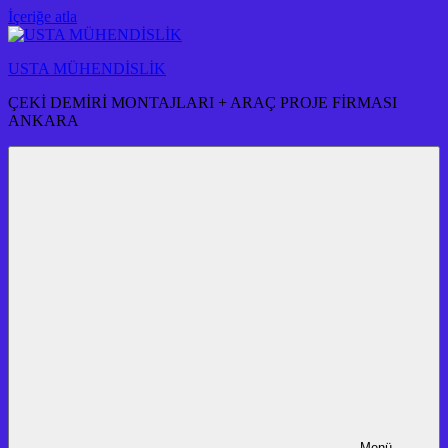
İçeriğe atla
USTA MÜHENDİSLİK
ÇEKİ DEMİRİ MONTAJLARI + ARAÇ PROJE FİRMASI
ANKARA
Menü