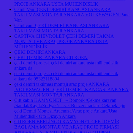
PROJE ANKARA USTA MÜHENDİSLİK
Camlı Van -ÇEKİ DEMİRİ KANCASI ANKARA
TAKILMASI MONTAJI ANKARA VOLKSWAGEN Panel
Van
Camlıvan -ÇEKİ DEMİRİ KANCASI ANKARA
TAKILMASI MONTAJI ANKARA
CAPTİVA CHEVROLET ÇEKİ DEMİRİ TAKMA
MONTAJI VE ARAÇ PROJE ANKARA USTA
MÜHENDİSLİK
ÇEKİ DEMİRİ ANKARA
ÇEKİ DEMİRİ ANKARA CITROEN
çeki demiri projesi. çeki demiri ankara usta mühendislik
ankara da
çeki demiri projesi. çeki demiri ankara usta mühendislik
ankara da 05323118894
çeki demiri takılması montajı araç proje ANKARA
VOLKSWAGEN -ÇEKİ DEMİRİ KANCASI ANKARA
TAKILMASI MONTAJI ANKARA
Çift kabin KAMYONET ⇔Römork /Çekme karavan
/Sandal/Kayık/Zodyak’ı…ve. Benzer araçları Çekmek için
çeki Demiri Montesi Aracınıza/Araç proje Ankara/Usta
Mühendislik Oto Dizayn Ankara
CITROEN BERLİNGO KAMYONET ÇEKİ DEMİR
BAGLAMA MONTAJI VE ARAÇ PROJE FİRMASI
ANKARA USTA MÜHENDİSLİK 05323118894