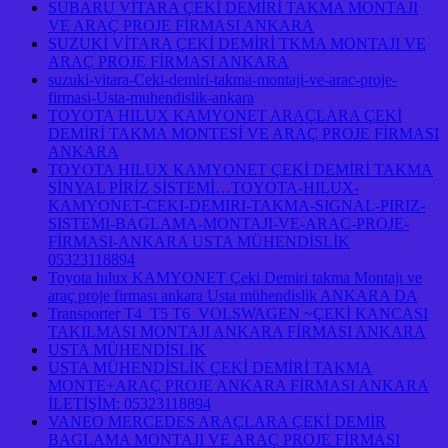
SUBARU VİTARA ÇEKİ DEMİRİ TAKMA MONTAJI
VE ARAÇ PROJE FİRMASI ANKARA
SUZUKİ VİTARA ÇEKİ DEMİRİ TKMA MONTAJI VE
ARAÇ PROJE FİRMASI ANKARA
suzuki-vitara-Ceki-demiri-takma-montaji-ve-arac-proje-
firmasi-Usta-muhendislik-ankara
TOYOTA HILUX KAMYONET ARAÇLARA ÇEKİ
DEMİRİ TAKMA MONTESİ VE ARAÇ PROJE FİRMASI
ANKARA
TOYOTA HILUX KAMYONET ÇEKİ DEMİRİ TAKMA
SİNYAL PİRİZ SİSTEMİ…TOYOTA-HILUX-
KAMYONET-CEKI-DEMIRI-TAKMA-SIGNAL-PIRIZ-
SISTEMI-BAGLAMA-MONTAJI-VE-ARAC-PROJE-
FİRMASI-ANKARA USTA MÜHENDİSLİK
05323118894
Toyota hılux KAMYONET Çeki Demiri takma Montajı ve
araç proje firması ankara Usta mühendislik ANKARA DA
Transporter T4 T5 T6 VOLSWAGEN ~ÇEKİ KANCASI
TAKILMASI MONTAJI ANKARA FİRMASI ANKARA
USTA MÜHENDİSLİK
USTA MÜHENDİSLİK ÇEKİ DEMİRİ TAKMA
MONTE+ARAÇ PROJE ANKARA FİRMASI ANKARA
İLETİŞİM: 05323118894
VANEO MERCEDES ARAÇLARA ÇEKİ DEMİR
BAGLAMA MONTAJI VE ARAÇ PROJE FİRMASI