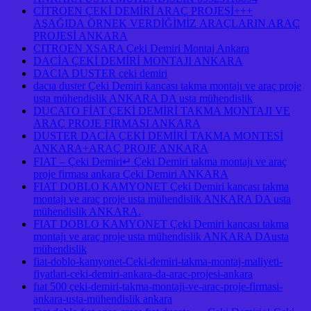
CİTROEN ÇEKİ DEMİRİ ARAÇ PROJESİ+++
AŞAĞIDA ÖRNEK VERDİĞİMİZ ARAÇLARIN ARAÇ
PROJESİ ANKARA
CITROEN XSARA Çeki Demiri Montaj Ankara
DACİA ÇEKİ DEMİRİ MONTAJI ANKARA
DACIA DUSTER çeki demiri
dacıa duster Çeki Demiri kancası takma montajı ve araç proje
usta mühendislik ANKARA DA usta mühendislik
DUCATO FİAT ÇEKİ DEMİRİ TAKMA MONTAJI VE
ARAÇ PROJE FİRMASI ANKARA
DUSTER DACİA ÇEKİ DEMİRİ TAKMA MONTESİ
ANKARA+ARAÇ PROJE ANKARA
FIAT – Çeki Demiri↵ Çeki Demiri takma montajı ve araç
proje firması ankara Çeki Demiri ANKARA
FIAT DOBLO KAMYONET Çeki Demiri kancası takma
montajı ve araç proje usta mühendislik ANKARA DA usta
mühendislik ANKARA.
FIAT DOBLO KAMYONET Çeki Demiri kancası takma
montajı ve araç proje usta mühendislik ANKARA DAusta
mühendislik
fiat-doblo-kamyonet-Ceki-demiri-takma-montaj-maliyeti-
fiyatlari-ceki-demiri-ankara-da-arac-projesi-ankara
fıat 500 çeki-demiri-takma-montaji-ve-arac-proje-firmasi-
ankara-usta-mühendislik ankara