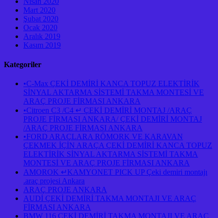
Nisan 2020
Mart 2020
Şubat 2020
Ocak 2020
Aralık 2019
Kasım 2019
Kategoriler
•C-Max ÇEKİ DEMİRİ KANCA TOPUZ ELEKTİRİK
SİNYAL AKTARMA SİSTEMİ TAKMA MONTESİ VE
ARAÇ PROJE FİRMASI ANKARA
•Citroen C3 /C4 ↵ ÇEKİ DEMİRİ MONTAJ /ARAÇ
PROJE FİRMASI ANKARA/ ÇEKİ DEMİRİ MONTAJ
/ARAÇ PROJE FİRMASI ANKARA
•FORD ARAÇLARA RÖMORK VE KARAVAN
ÇEKMEK İÇİN ARAÇA ÇEKİ DEMİRİ KANCA TOPUZ
ELEKTİRİK SİNYAL AKTARMA SİSTEMİ TAKMA
MONTESİ VE ARAÇ PROJE FİRMASI ANKARA
AMOROK ↵KAMYONET PICK UP Çeki demiri montajı
.araç projesi Ankara
ARAÇ PROJE ANKARA
AUDİ ÇEKİ DEMİRİ TAKMA MONTAJI VE ARAÇ
FİRMASI ANKARA
BMW 116 ÇEKİ DEMİRİ TAKMA MONTAJI VE ARAÇ