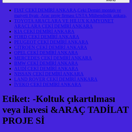
FIAT ÇEKİ DEMİRİ ANKARA,Çeki Demiri montajı ve
maiyeti fiyatı ,Araç proje firması USTA Mühendislik ankara,
TOYOTA ARAÇLARA VE HILUX KAMYONET
ARAÇLARA ÇEKİ DEMİRİ ANKARA
KIA ÇEKİ DEMİRİ ANKARA
FORD ÇEKİ DEMİRİ ANKARA
PEUGEOT ÇEKİ DEMİRİ ANKARA
CITROEN ÇEKİ DEMİRİ ANKARA
OPEL ÇEKİ DEMİRİ ANKARA
MERCEDES ÇEKİ DEMİRİ ANKARA
BMW ÇEKİ DEMİRİ ANKARA
AUDİ ÇEKİ DEMİRİ ANKARA
NISSAN ÇEKİ DEMİRİ ANKARA
LAND ROVER ÇEKİ DEMİRİ ANKARA
İVEKO ÇEKİ DEMİRİ ANKARA
Etiket:
-Koltuk çıkartılması
veya ilavesi &ARAÇ TADİLAT
PROJE Sİ