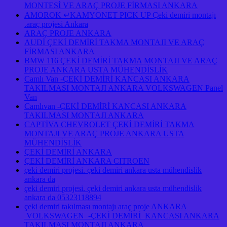
MONTESİ VE ARAÇ PROJE FİRMASI ANKARA
AMOROK ↵KAMYONET PICK UP Çeki demiri montajı
.araç projesi Ankara
ARAÇ PROJE ANKARA
AUDİ ÇEKİ DEMİRİ TAKMA MONTAJI VE ARAÇ
FİRMASI ANKARA
BMW 116 ÇEKİ DEMİRİ TAKMA MONTAJI VE ARAÇ
PROJE ANKARA USTA MÜHENDİSLİK
Camlı Van -ÇEKİ DEMİRİ KANCASI ANKARA
TAKILMASI MONTAJI ANKARA VOLKSWAGEN Panel
Van
Camlıvan -ÇEKİ DEMİRİ KANCASI ANKARA
TAKILMASI MONTAJI ANKARA
CAPTİVA CHEVROLET ÇEKİ DEMİRİ TAKMA
MONTAJI VE ARAÇ PROJE ANKARA USTA
MÜHENDİSLİK
ÇEKİ DEMİRİ ANKARA
ÇEKİ DEMİRİ ANKARA CITROEN
çeki demiri projesi. çeki demiri ankara usta mühendislik
ankara da
çeki demiri projesi. çeki demiri ankara usta mühendislik
ankara da 05323118894
çeki demiri takılması montajı araç proje ANKARA
VOLKSWAGEN -ÇEKİ DEMİRİ KANCASI ANKARA
TAKILMASI MONTAJI ANKARA