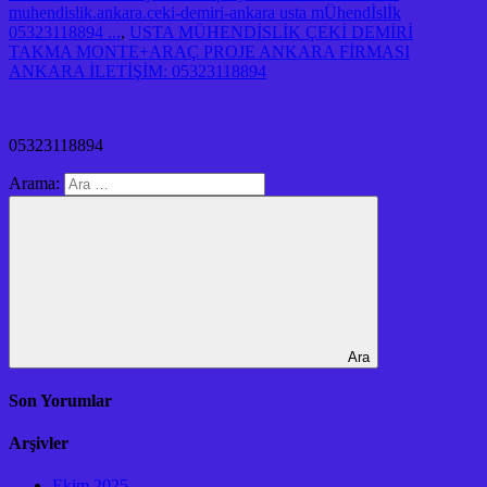
muhendislik.ankara.ceki-demiri-ankara usta mÜhendİslİk
05323118894 ...
,
USTA MÜHENDİSLİK ÇEKİ DEMİRİ
TAKMA MONTE+ARAÇ PROJE ANKARA FİRMASI
ANKARA İLETİŞİM: 05323118894
05323118894
Arama:
Ara
Son Yorumlar
Arşivler
Ekim 2025