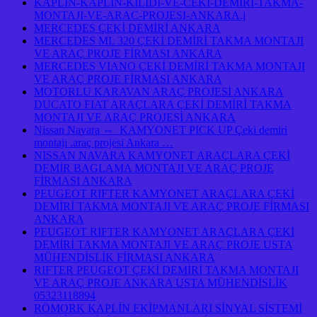
KAPLIN-KAPLIN-KILIDI-VE-CEKI-DEMIRI-TAKMA-
MONTAJI-VE-ARAC-PROJESI-ANKARA.j
MERCEDES ÇEKİ DEMİRİ ANKARA
MERCEDES ML 320 ÇEKİ DEMİRİ TAKMA MONTAJI
VE ARAÇ PROJE FİRMASI ANKARA
MERCEDES VIANO ÇEKİ DEMİRİ TAKMA MONTAJI
VE ARAÇ PROJE FİRMASI ANKARA
MOTORLU KARAVAN ARAÇ PROJESİ ANKARA
DUCATO FIAT ARAÇLARA ÇEKİ DEMİRİ TAKMA
MONTAJI VE ARAÇ PROJESİ ANKARA
Nissan Navara ⇔ KAMYONET PICK UP Çeki demiri
montajı .araç projesi Ankara …
NISSAN NAVARA KAMYONET ARAÇLARA ÇEKİ
DEMİR BAGLAMA MONTAJI VE ARAÇ PROJE
FİRMASI ANKARA
PEUGEOT RIFTER KAMYONET ARAÇLARA ÇEKİ
DEMİRİ TAKMA MONTAJI VE ARAÇ PROJE FİRMASI
ANKARA
PEUGEOT RIFTER KAMYONET ARAÇLARA ÇEKİ
DEMİRİ TAKMA MONTAJI VE ARAÇ PROJE USTA
MÜHENDİSLİK FİRMASI ANKARA
RIFTER PEUGEOT ÇEKİ DEMİRİ TAKMA MONTAJI
VE ARAÇ PROJE ANKARA USTA MÜHENDİSLİK
05323118894
RÖMORK KAPLİN EKİPMANLARI SİNYAL SİSTEMİ