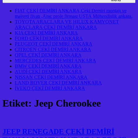
FIAT ÇEKİ DEMİRİ ANKARA,Çeki Demiri montajı ve
maiyeti fiyatı ,Araç proje firması USTA Mühendislik ankara,
TOYOTA ARAÇLARA VE HILUX KAMYONET
ARAÇLARA ÇEKİ DEMİRİ ANKARA
KIA ÇEKİ DEMİRİ ANKARA
FORD ÇEKİ DEMİRİ ANKARA
PEUGEOT ÇEKİ DEMİRİ ANKARA
CITROEN ÇEKİ DEMİRİ ANKARA
OPEL ÇEKİ DEMİRİ ANKARA
MERCEDES ÇEKİ DEMİRİ ANKARA
BMW ÇEKİ DEMİRİ ANKARA
AUDİ ÇEKİ DEMİRİ ANKARA
NISSAN ÇEKİ DEMİRİ ANKARA
LAND ROVER ÇEKİ DEMİRİ ANKARA
İVEKO ÇEKİ DEMİRİ ANKARA
Etiket:
Jeep Cherookee
JEEP RENEGADE ÇEKİ DEMİRİ