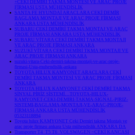
+ÇEKİ DEMİRİ TAKMA MONTESİ VE ARAÇ PROJE
FİRMASI USTA MÜHENDİSLİK
SANTA FE HYUNDAİ ARAÇLARA ÇEKİ DEMİR
BAGLAMA MONTAJI VE ARAÇ PROJE FİRMASI
ANKARA USTA MÜHENDİSLİK
SUBARU ÇEKİ DEMİRİ TAKMA MONTAJ VE ARAÇ
PROJE FİRMASI ANKARA USTA MÜHENDİSLİK
SUBARU VİTARA ÇEKİ DEMİRİ TAKMA MONTAJI
VE ARAÇ PROJE FİRMASI ANKARA
SUZUKİ VİTARA ÇEKİ DEMİRİ TKMA MONTAJI VE
ARAÇ PROJE FİRMASI ANKARA
suzuki-vitara-Ceki-demiri-takma-montaji-ve-arac-proje-
firmasi-Usta-muhendislik-ankara
TOYOTA HILUX KAMYONET ARAÇLARA ÇEKİ
DEMİRİ TAKMA MONTESİ VE ARAÇ PROJE FİRMASI
ANKARA
TOYOTA HILUX KAMYONET ÇEKİ DEMİRİ TAKMA
SİNYAL PİRİZ SİSTEMİ…TOYOTA-HILUX-
KAMYONET-CEKI-DEMIRI-TAKMA-SIGNAL-PIRIZ-
SISTEMI-BAGLAMA-MONTAJI-VE-ARAC-PROJE-
FİRMASI-ANKARA USTA MÜHENDİSLİK
05323118894
Toyota hılux KAMYONET Çeki Demiri takma Montajı ve
araç proje firması ankara Usta mühendislik ANKARA DA
Transporter T4 T5 T6 VOLSWAGEN ~ÇEKİ KANCASI