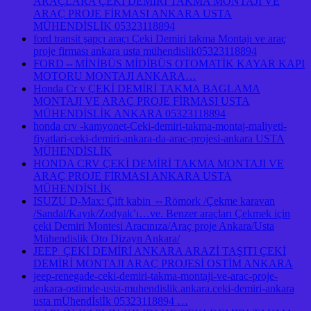
ARAÇLARA ÇEKİ DEMİRİ TAKMA MONTAJI VE
ARAÇ PROJE FİRMASI ANKARA USTA
MÜHENDİSLİK 05323118894
ford transit şapçı araçı Çeki Demiri takma Montajı ve araç
proje firması ankara usta mühendislik05323118894
FORD⇔MİNİBÜS MİDİBÜS OTOMATİK KAYAR KAPI
MOTORU MONTAJI ANKARA…
Honda Cr v ÇEKİ DEMİRİ TAKMA BAGLAMA
MONTAJI VE ARAÇ PROJE FİRMASI USTA
MÜHENDİSLİK ANKARA 05323118894
honda crv -kamyonet-Ceki-demiri-takma-montaj-maliyeti-
fiyatlari-ceki-demiri-ankara-da-arac-projesi-ankara USTA
MÜHENDİSLİK
HONDA CRV ÇEKİ DEMİRİ TAKMA MONTAJI VE
ARAÇ PROJE FİRMASI ANKARA USTA
MÜHENDİSLİK
ISUZU D-Max: Çift kabin ⇔Römork /Çekme karavan
/Sandal/Kayık/Zodyak’ı…ve. Benzer araçları Çekmek için
çeki Demiri Montesi Aracınıza/Araç proje Ankara/Usta
Mühendislik Oto Dizayn Ankara/
JEEP ÇEKİ DEMİRİ ANKARA ARAZİ TAŞITI ÇEKİ
DEMİRİ MONTAJI ARAÇ PROJESİ OSTİM ANKARA
jeep-renegade-ceki-demiri-takma-montaji-ve-arac-proje-
ankara-ostimde-usta-muhendislik.ankara.ceki-demiri-ankara
usta mÜhendİslİk 05323118894 …