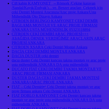
Çift kabin KAMYONET ⇔Römork /Çekme karavan
/Sandal/Kayık/Zodyak’ı…ve. Benzer araçları Çekmek için
çeki Demiri Montesi Aracınıza/Araç proje Ankara/Usta
Mühendislik Oto Dizayn Ankara
CITROEN BERLİNGO KAMYONET ÇEKİ DEMİR
BAGLAMA MONTAJI VE ARAÇ PROJE FİRMASI
ANKARA USTA MÜHENDİSLİK 05323118894
CİTROEN ÇEKİ DEMİRİ ARAÇ PROJESİ+++
AŞAĞIDA ÖRNEK VERDİĞİMİZ ARAÇLARIN ARAÇ
PROJESİ ANKARA
CITROEN XSARA Çeki Demiri Montaj Ankara
DACİA ÇEKİ DEMİRİ MONTAJI ANKARA
DACIA DUSTER çeki demiri
dacıa duster Çeki Demiri kancası takma montajı ve araç proje
usta mühendislik ANKARA DA usta mühendislik
DUCATO FİAT ÇEKİ DEMİRİ TAKMA MONTAJI VE
ARAÇ PROJE FİRMASI ANKARA
DUSTER DACİA ÇEKİ DEMİRİ TAKMA MONTESİ
ANKARA+ARAÇ PROJE ANKARA
FIAT – Çeki Demiri↵ Çeki Demiri takma montajı ve araç
proje firması ankara Çeki Demiri ANKARA
FIAT DOBLO KAMYONET Çeki Demiri kancası takma
montajı ve araç proje usta mühendislik ANKARA DA usta
mühendislik ANKARA.
FIAT DOBLO KAMYONET Çeki Demiri kancası takma