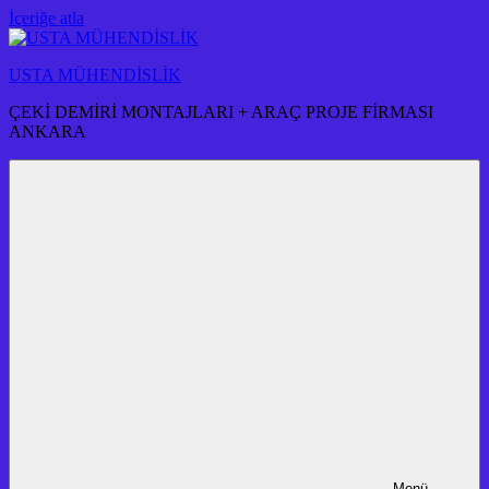
İçeriğe atla
USTA MÜHENDİSLİK
ÇEKİ DEMİRİ MONTAJLARI + ARAÇ PROJE FİRMASI
ANKARA
Menü