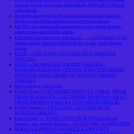
montajı ve araç proje usta mühendislik ANKARA DAusta
mühendislik
fiat-doblo-kamyonet-Ceki-demiri-takma-montaj-maliyeti-
fiyatlari-ceki-demiri-ankara-da-arac-projesi-ankara
fıat 500 çeki-demiri-takma-montaji-ve-arac-proje-firmasi-
ankara-usta-mühendislik ankara
Fıat doblo fıat egea cross fıat ducato ….Çeki Demiri↵ Çeki
Demiri takma montajı maliyeti fiyatı ve araç proje firması
ankara
FORD ~ÇEKİ KANCASI TAKILMASI MONTAJI
ANKARA
FORD ANKARA ÇEKİ DEMİRİ ANKARA.-
ROMORK.KARAVAN ÇEKMEK İÇİN ÇEKİ DEMİRİ
MONTAJI+ARAÇ PROJE VE MONTAJ FİRMASI
ANKARA
ford custom a çeki demiri
FORD Kuga*ÇEKİ DEMİRİ MONTAJI +ARAÇ PROJE
FİRMASI ANKARA ÇEKİ DEMİRİ MONTAJI +ARAÇ
PROJE FİRMASI ANKARA USTA MÜHENDİSLİK
FORD Ranger -~ÇEKİ KANCASI TAKILMASI
MONTAJI ANKARA
Ford Ranger ⇔ KAMYONET PICK UP Çeki demiri
montajı .araç projesi Ankara …SSANYONG KAMYONET
FORD TOURNEO CONNEECT KAMYONET