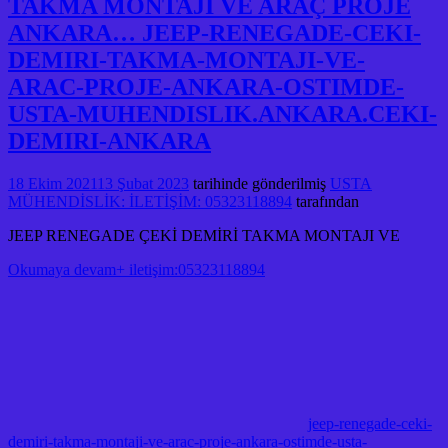
TAKMA MONTAJI VE ARAÇ PROJE
ANKARA… JEEP-RENEGADE-CEKI-
DEMIRI-TAKMA-MONTAJI-VE-
ARAC-PROJE-ANKARA-OSTIMDE-
USTA-MUHENDISLIK.ANKARA.CEKI-
DEMIRI-ANKARA
18 Ekim 2021
13 Şubat 2023
tarihinde gönderilmiş
USTA
MÜHENDİSLİK: İLETİŞİM: 05323118894
tarafından
JEEP RENEGADE ÇEKİ DEMİRİ TAKMA MONTAJI VE
Okumaya devam+ iletişim:05323118894
jeep-renegade-ceki-
demiri-takma-montaji-ve-arac-proje-ankara-ostimde-usta-