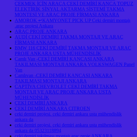
ÇEKMEK İÇİN ARAÇA ÇEKİ DEMİRİ KANCA TOPUZ
ELEKTİRİK SİNYAL AKTARMA SİSTEMİ TAKMA
MONTESİ VE ARAÇ PROJE FİRMASI ANKARA
AMOROK ↵KAMYONET PICK UP Çeki demiri montajı
.araç projesi Ankara
ARAÇ PROJE ANKARA
AUDİ ÇEKİ DEMİRİ TAKMA MONTAJI VE ARAÇ
FİRMASI ANKARA
BMW 116 ÇEKİ DEMİRİ TAKMA MONTAJI VE ARAÇ
PROJE ANKARA USTA MÜHENDİSLİK
Camlı Van -ÇEKİ DEMİRİ KANCASI ANKARA
TAKILMASI MONTAJI ANKARA VOLKSWAGEN Panel
Van
Camlıvan -ÇEKİ DEMİRİ KANCASI ANKARA
TAKILMASI MONTAJI ANKARA
CAPTİVA CHEVROLET ÇEKİ DEMİRİ TAKMA
MONTAJI VE ARAÇ PROJE ANKARA USTA
MÜHENDİSLİK
ÇEKİ DEMİRİ ANKARA
ÇEKİ DEMİRİ ANKARA CITROEN
çeki demiri projesi. çeki demiri ankara usta mühendislik
ankara da
çeki demiri projesi. çeki demiri ankara usta mühendislik
ankara da 05323118894
çeki demiri takılması montajı araç proje ANKARA