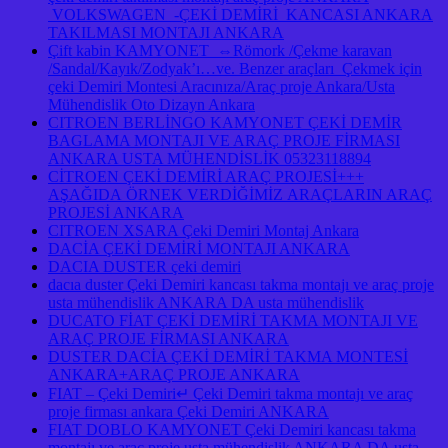
VOLKSWAGEN -ÇEKİ DEMİRİ KANCASI ANKARA
TAKILMASI MONTAJI ANKARA
Çift kabin KAMYONET ⇔Römork /Çekme karavan
/Sandal/Kayık/Zodyak’ı…ve. Benzer araçları Çekmek için
çeki Demiri Montesi Aracınıza/Araç proje Ankara/Usta
Mühendislik Oto Dizayn Ankara
CITROEN BERLİNGO KAMYONET ÇEKİ DEMİR
BAGLAMA MONTAJI VE ARAÇ PROJE FİRMASI
ANKARA USTA MÜHENDİSLİK 05323118894
CİTROEN ÇEKİ DEMİRİ ARAÇ PROJESİ+++
AŞAĞIDA ÖRNEK VERDİĞİMİZ ARAÇLARIN ARAÇ
PROJESİ ANKARA
CITROEN XSARA Çeki Demiri Montaj Ankara
DACİA ÇEKİ DEMİRİ MONTAJI ANKARA
DACIA DUSTER çeki demiri
dacıa duster Çeki Demiri kancası takma montajı ve araç proje
usta mühendislik ANKARA DA usta mühendislik
DUCATO FİAT ÇEKİ DEMİRİ TAKMA MONTAJI VE
ARAÇ PROJE FİRMASI ANKARA
DUSTER DACİA ÇEKİ DEMİRİ TAKMA MONTESİ
ANKARA+ARAÇ PROJE ANKARA
FIAT – Çeki Demiri↵ Çeki Demiri takma montajı ve araç
proje firması ankara Çeki Demiri ANKARA
FIAT DOBLO KAMYONET Çeki Demiri kancası takma
montajı ve araç proje usta mühendislik ANKARA DA usta