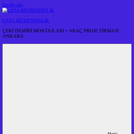
İçeriğe atla
USTA MÜHENDİSLİK
ÇEKİ DEMİRİ MONTAJLARI + ARAÇ PROJE FİRMASI
ANKARA
Menü