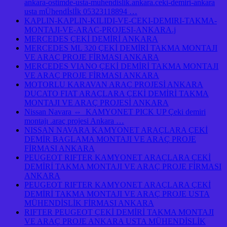
ankara-ostimde-usta-muhendislik.ankara.ceki-demiri-ankara
usta mÜhendİslİk 05323118894 …
KAPLIN-KAPLIN-KILIDI-VE-CEKI-DEMIRI-TAKMA-
MONTAJI-VE-ARAC-PROJESI-ANKARA.j
MERCEDES ÇEKİ DEMİRİ ANKARA
MERCEDES ML 320 ÇEKİ DEMİRİ TAKMA MONTAJI
VE ARAÇ PROJE FİRMASI ANKARA
MERCEDES VIANO ÇEKİ DEMİRİ TAKMA MONTAJI
VE ARAÇ PROJE FİRMASI ANKARA
MOTORLU KARAVAN ARAÇ PROJESİ ANKARA
DUCATO FIAT ARAÇLARA ÇEKİ DEMİRİ TAKMA
MONTAJI VE ARAÇ PROJESİ ANKARA
Nissan Navara ⇔ KAMYONET PICK UP Çeki demiri
montajı .araç projesi Ankara …
NISSAN NAVARA KAMYONET ARAÇLARA ÇEKİ
DEMİR BAGLAMA MONTAJI VE ARAÇ PROJE
FİRMASI ANKARA
PEUGEOT RIFTER KAMYONET ARAÇLARA ÇEKİ
DEMİRİ TAKMA MONTAJI VE ARAÇ PROJE FİRMASI
ANKARA
PEUGEOT RIFTER KAMYONET ARAÇLARA ÇEKİ
DEMİRİ TAKMA MONTAJI VE ARAÇ PROJE USTA
MÜHENDİSLİK FİRMASI ANKARA
RIFTER PEUGEOT ÇEKİ DEMİRİ TAKMA MONTAJI
VE ARAÇ PROJE ANKARA USTA MÜHENDİSLİK