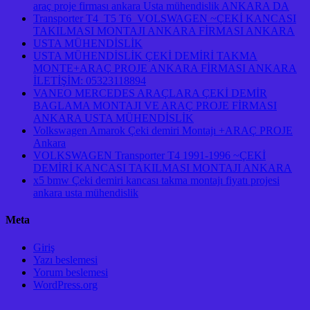
araç proje firması ankara Usta mühendislik ANKARA DA
Transporter T4 T5 T6 VOLSWAGEN ~ÇEKİ KANCASI
TAKILMASI MONTAJI ANKARA FİRMASI ANKARA
USTA MÜHENDİSLİK
USTA MÜHENDİSLİK ÇEKİ DEMİRİ TAKMA
MONTE+ARAÇ PROJE ANKARA FİRMASI ANKARA
İLETİŞİM: 05323118894
VANEO MERCEDES ARAÇLARA ÇEKİ DEMİR
BAGLAMA MONTAJI VE ARAÇ PROJE FİRMASI
ANKARA USTA MÜHENDİSLİK
Volkswagen Amarok Çeki demiri Montajı +ARAÇ PROJE
Ankara
VOLKSWAGEN Transporter T4 1991-1996 ~ÇEKİ
DEMİRİ KANCASI TAKILMASI MONTAJI ANKARA
x5 bmw Çeki demiri kancası takma montajı fiyatı projesi
ankara usta mühendislik
Meta
Giriş
Yazı beslemesi
Yorum beslemesi
WordPress.org