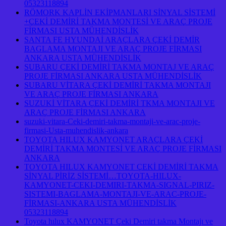
05323118894
RÖMORK KAPLİN EKİPMANLARI SİNYAL SİSTEMİ
+ÇEKİ DEMİRİ TAKMA MONTESİ VE ARAÇ PROJE
FİRMASI USTA MÜHENDİSLİK
SANTA FE HYUNDAİ ARAÇLARA ÇEKİ DEMİR
BAGLAMA MONTAJI VE ARAÇ PROJE FİRMASI
ANKARA USTA MÜHENDİSLİK
SUBARU ÇEKİ DEMİRİ TAKMA MONTAJ VE ARAÇ
PROJE FİRMASI ANKARA USTA MÜHENDİSLİK
SUBARU VİTARA ÇEKİ DEMİRİ TAKMA MONTAJI
VE ARAÇ PROJE FİRMASI ANKARA
SUZUKİ VİTARA ÇEKİ DEMİRİ TKMA MONTAJI VE
ARAÇ PROJE FİRMASI ANKARA
suzuki-vitara-Ceki-demiri-takma-montaji-ve-arac-proje-
firmasi-Usta-muhendislik-ankara
TOYOTA HILUX KAMYONET ARAÇLARA ÇEKİ
DEMİRİ TAKMA MONTESİ VE ARAÇ PROJE FİRMASI
ANKARA
TOYOTA HILUX KAMYONET ÇEKİ DEMİRİ TAKMA
SİNYAL PİRİZ SİSTEMİ…TOYOTA-HILUX-
KAMYONET-CEKI-DEMIRI-TAKMA-SIGNAL-PIRIZ-
SISTEMI-BAGLAMA-MONTAJI-VE-ARAC-PROJE-
FİRMASI-ANKARA USTA MÜHENDİSLİK
05323118894
Toyota hılux KAMYONET Çeki Demiri takma Montajı ve