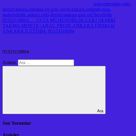
jeep-renegade-ceki-
demiri-takma-montaji-ve-arac-proje-ankara-ostimde-usta-
muhendislik.ankara.ceki-demiri-ankara usta mÜhendİslİk
05323118894 ...
,
USTA MÜHENDİSLİK ÇEKİ DEMİRİ
TAKMA MONTE+ARAÇ PROJE ANKARA FİRMASI
ANKARA İLETİŞİM: 05323118894
05323118894
Arama:
Ara
Son Yorumlar
Arşivler