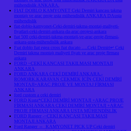
mühendislik ANKARA.
FIAT DOBLO KAMYONET Çeki Demiri kancası takma
montajı ve araç proje usta mühendislik ANKARA DAusta
mühendislik
fiat-doblo-kamyonet-Ceki-demiri-takma-montaj-maliyeti-
fiyatlari-ceki-demiri-ankara-da-arac-projesi-ankara
fıat 500 çeki-demiri-takma-montaji-ve-arac-proje-firmasi-
ankara-usta-mühendislik ankara
Fıat doblo fıat egea cross fıat ducato ….Çeki Demiri↵ Çeki
Demiri takma montajı maliyeti fiyatı ve araç proje firması
ankara
FORD ~ÇEKİ KANCASI TAKILMASI MONTAJI
ANKARA
FORD ANKARA ÇEKİ DEMİRİ ANKARA.-
ROMORK.KARAVAN ÇEKMEK İÇİN ÇEKİ DEMİRİ
MONTAJI+ARAÇ PROJE VE MONTAJ FİRMASI
ANKARA
ford custom a çeki demiri
FORD Kuga*ÇEKİ DEMİRİ MONTAJI +ARAÇ PROJE
FİRMASI ANKARA ÇEKİ DEMİRİ MONTAJI +ARAÇ
PROJE FİRMASI ANKARA USTA MÜHENDİSLİK
FORD Ranger -~ÇEKİ KANCASI TAKILMASI
MONTAJI ANKARA
Ford Ranger ⇔ KAMYONET PICK UP Çeki demiri