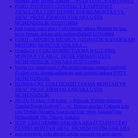
montajı .araç projesi Ankara …SSANYONG KAMYONET
FORD TOURNEO CONNEECT KAMYONET
ARAÇLARA ÇEKİ DEMİRİ TAKMA MONTAJI VE
ARAÇ PROJE FİRMASI ANKARA USTA
MÜHENDİSLİK 05323118894
ford transit şapçı araçı Çeki Demiri takma Montajı ve araç
proje firması ankara usta mühendislik05323118894
FORD⇔MİNİBÜS MİDİBÜS OTOMATİK KAYAR KAPI
MOTORU MONTAJI ANKARA…
Honda Cr v ÇEKİ DEMİRİ TAKMA BAGLAMA
MONTAJI VE ARAÇ PROJE FİRMASI USTA
MÜHENDİSLİK ANKARA 05323118894
honda crv -kamyonet-Ceki-demiri-takma-montaj-maliyeti-
fiyatlari-ceki-demiri-ankara-da-arac-projesi-ankara USTA
MÜHENDİSLİK
HONDA CRV ÇEKİ DEMİRİ TAKMA MONTAJI VE
ARAÇ PROJE FİRMASI ANKARA USTA
MÜHENDİSLİK
ISUZU D-Max: Çift kabin ⇔Römork /Çekme karavan
/Sandal/Kayık/Zodyak’ı…ve. Benzer araçları Çekmek için
çeki Demiri Montesi Aracınıza/Araç proje Ankara/Usta
Mühendislik Oto Dizayn Ankara/
JEEP ÇEKİ DEMİRİ ANKARA ARAZİ TAŞITI ÇEKİ
DEMİRİ MONTAJI ARAÇ PROJESİ OSTİM ANKARA
jeep-renegade-ceki-demiri-takma-montaji-ve-arac-proje-