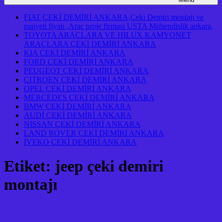
FIAT ÇEKİ DEMİRİ ANKARA,Çeki Demiri montajı ve
maiyeti fiyatı ,Araç proje firması USTA Mühendislik ankara,
TOYOTA ARAÇLARA VE HILUX KAMYONET
ARAÇLARA ÇEKİ DEMİRİ ANKARA
KIA ÇEKİ DEMİRİ ANKARA
FORD ÇEKİ DEMİRİ ANKARA
PEUGEOT ÇEKİ DEMİRİ ANKARA
CITROEN ÇEKİ DEMİRİ ANKARA
OPEL ÇEKİ DEMİRİ ANKARA
MERCEDES ÇEKİ DEMİRİ ANKARA
BMW ÇEKİ DEMİRİ ANKARA
AUDİ ÇEKİ DEMİRİ ANKARA
NISSAN ÇEKİ DEMİRİ ANKARA
LAND ROVER ÇEKİ DEMİRİ ANKARA
İVEKO ÇEKİ DEMİRİ ANKARA
Etiket:
jeep çeki demiri
montajı