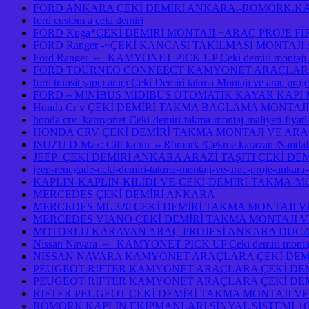
FORD ANKARA ÇEKİ DEMİRİ ANKARA.-ROMORK.KA
ford custom a çeki demiri
FORD Kuga*ÇEKİ DEMİRİ MONTAJI +ARAÇ PROJE F
FORD Ranger -~ÇEKİ KANCASI TAKILMASI MONTAJ
Ford Ranger ⇔ KAMYONET PICK UP Çeki demiri monta
FORD TOURNEO CONNEECT KAMYONET ARAÇLARA ÇE
ford transit şapçı araçı Çeki Demiri takma Montajı ve araç pro
FORD⇔MİNİBÜS MİDİBÜS OTOMATİK KAYAR KAPI
Honda Cr v ÇEKİ DEMİRİ TAKMA BAGLAMA MONTAJI
honda crv -kamyonet-Ceki-demiri-takma-montaj-maliyeti-fiy
HONDA CRV ÇEKİ DEMİRİ TAKMA MONTAJI VE ARA
ISUZU D-Max: Çift kabin ⇔Römork /Çekme karavan /Sandal/Ka
JEEP ÇEKİ DEMİRİ ANKARA ARAZİ TAŞITI ÇEKİ DE
jeep-renegade-ceki-demiri-takma-montaji-ve-arac-proje-ankar
KAPLIN-KAPLIN-KILIDI-VE-CEKI-DEMIRI-TAKMA-M
MERCEDES ÇEKİ DEMİRİ ANKARA
MERCEDES ML 320 ÇEKİ DEMİRİ TAKMA MONTAJI V
MERCEDES VIANO ÇEKİ DEMİRİ TAKMA MONTAJI V
MOTORLU KARAVAN ARAÇ PROJESİ ANKARA DUCAT
Nissan Navara ⇔ KAMYONET PICK UP Çeki demiri montajı 
NISSAN NAVARA KAMYONET ARAÇLARA ÇEKİ DEMİ
PEUGEOT RIFTER KAMYONET ARAÇLARA ÇEKİ DEM
PEUGEOT RIFTER KAMYONET ARAÇLARA ÇEKİ DEM
RIFTER PEUGEOT ÇEKİ DEMİRİ TAKMA MONTAJI VE
RÖMORK KAPLİN EKİPMANLARI SİNYAL SİSTEMİ +