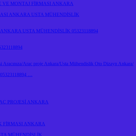
E VE MONTAJ FİRMASI ANKARA
RMASI ANKARA USTA MÜHENDİSLİK
NKARA USTA MÜHENDİSLİK 05323118894
323118894
 Aracınıza/Araç proje Ankara/Usta Mühendislik Oto Dizayn Ankara/
İk 05323118894 …
AÇ PROJESİ ANKARA
K FİRMASI ANKARA
STA MÜHENDİSLİK