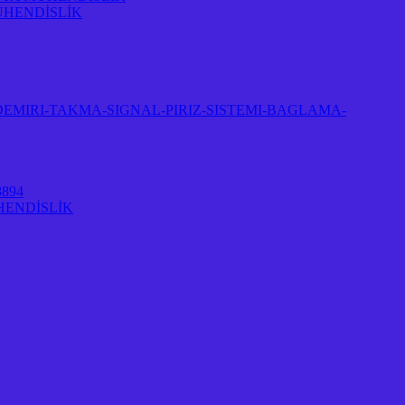
ÜHENDİSLİK
EMIRI-TAKMA-SIGNAL-PIRIZ-SISTEMI-BAGLAMA-
894
HENDİSLİK