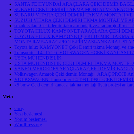
SANTA FE HYUNDAİ ARAÇLARA ÇEKİ DEMİR BAGL
SUBARU ÇEKİ DEMİRİ TAKMA MONTAJ VE ARAÇ PR
SUBARU VİTARA ÇEKİ DEMİRİ TAKMA MONTAJI VE
SUZUKİ VİTARA ÇEKİ DEMİRİ TKMA MONTAJI VE A
suzuki-vitara-Ceki-demiri-takma-montaji-ve-arac-proje-firmasi
TOYOTA HILUX KAMYONET ARAÇLARA ÇEKİ DEMİR
TOYOTA HILUX KAMYONET ÇEKİ DEMİRİ TAKMA Sİ
MONTAJI-VE-ARAC-PROJE-FİRMASI-ANKARA USTA M
Toyota hılux KAMYONET Çeki Demiri takma Montajı ve araç
Transporter T4 T5 T6 VOLSWAGEN ~ÇEKİ KANCASI
USTA MÜHENDİSLİK
USTA MÜHENDİSLİK ÇEKİ DEMİRİ TAKMA MONTE+AR
VANEO MERCEDES ARAÇLARA ÇEKİ DEMİR BAGLAM
Volkswagen Amarok Çeki demiri Montajı +ARAÇ PROJE An
VOLKSWAGEN Transporter T4 1991-1996 ~ÇEKİ DEM
x5 bmw Çeki demiri kancası takma montajı fiyatı projesi ankar
Meta
Giriş
Yazı beslemesi
Yorum beslemesi
WordPress.org