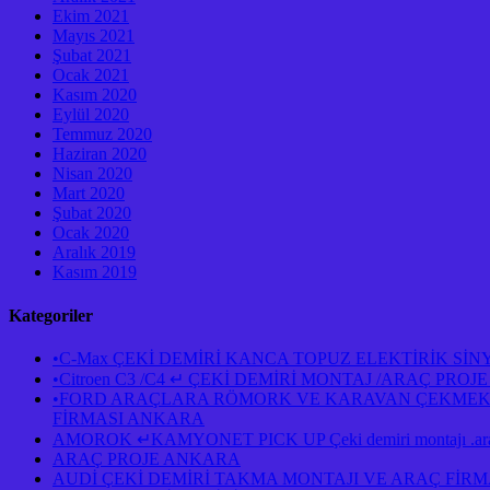
Ekim 2021
Mayıs 2021
Şubat 2021
Ocak 2021
Kasım 2020
Eylül 2020
Temmuz 2020
Haziran 2020
Nisan 2020
Mart 2020
Şubat 2020
Ocak 2020
Aralık 2019
Kasım 2019
Kategoriler
•C-Max ÇEKİ DEMİRİ KANCA TOPUZ ELEKTİRİK Sİ
•Citroen C3 /C4 ↵ ÇEKİ DEMİRİ MONTAJ /ARAÇ PR
•FORD ARAÇLARA RÖMORK VE KARAVAN ÇEKMEK İÇ
FİRMASI ANKARA
AMOROK ↵KAMYONET PICK UP Çeki demiri montajı .araç 
ARAÇ PROJE ANKARA
AUDİ ÇEKİ DEMİRİ TAKMA MONTAJI VE ARAÇ FİR