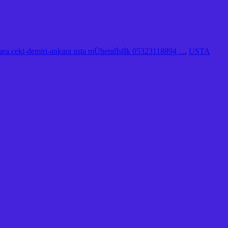
ara.ceki-demiri-ankara usta mÜhendİslİk 05323118894 ...
,
USTA