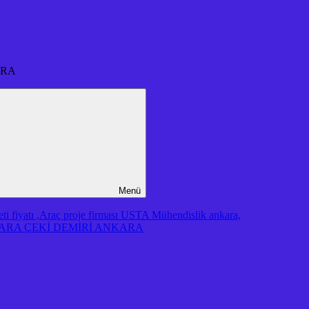
ARA
Menü
iyatı ,Araç proje firması USTA Mühendislik ankara,
RA ÇEKİ DEMİRİ ANKARA