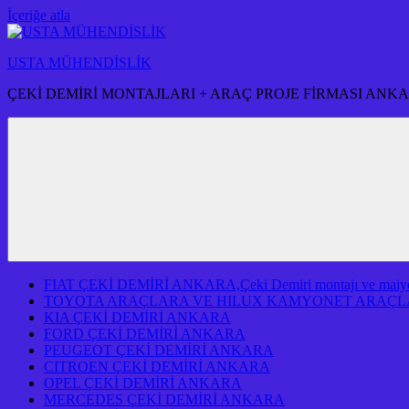
İçeriğe atla
USTA MÜHENDİSLİK
ÇEKİ DEMİRİ MONTAJLARI + ARAÇ PROJE FİRMASI ANK
FIAT ÇEKİ DEMİRİ ANKARA,Çeki Demiri montajı ve maiyeti f
TOYOTA ARAÇLARA VE HILUX KAMYONET ARAÇLA
KIA ÇEKİ DEMİRİ ANKARA
FORD ÇEKİ DEMİRİ ANKARA
PEUGEOT ÇEKİ DEMİRİ ANKARA
CITROEN ÇEKİ DEMİRİ ANKARA
OPEL ÇEKİ DEMİRİ ANKARA
MERCEDES ÇEKİ DEMİRİ ANKARA