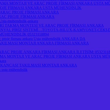
AMA MONTAJI VE ARAÇ PROJE FİRMASI ANKARA USTA M
OJE FİRMASI ANKARA USTA MÜHENDİSLİK
 ARAÇ PROJE FİRMASI ANKARA
RAÇ PROJE FİRMASI ANKARA
-Usta-muhendislik-ankara
İ TAKMA MONTESİ VE ARAÇ PROJE FİRMASI ANKARA
NYAL PİRİZ SİSTEMİ…TOYOTA-HILUX-KAMYONET-CEKI-D
ÜHENDİSLİK 05323118894
 proje firması ankara Usta mühendislik ANKARA DA
 TAKILMASI MONTAJI ANKARA FİRMASI ANKARA
AÇ PROJE ANKARA FİRMASI ANKARA İLETİŞİM: 05323118
A MONTAJI VE ARAÇ PROJE FİRMASI ANKARA USTA MÜ
kara
İRİ KANCASI TAKILMASI MONTAJI ANKARA
a usta mühendislik