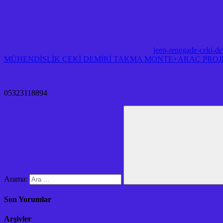
jeep-renegade-ceki-de
MÜHENDİSLİK ÇEKİ DEMİRİ TAKMA MONTE+ARAÇ PROJE 
05323118894
Arama:
Son Yorumlar
Arşivler