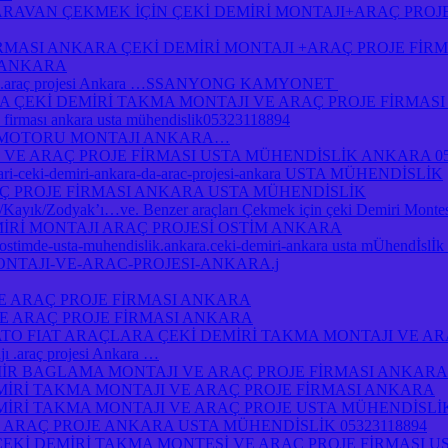
RAVAN ÇEKMEK İÇİN ÇEKİ DEMİRİ MONTAJI+ARAÇ PROJ
İRMASI ANKARA ÇEKİ DEMİRİ MONTAJI +ARAÇ PROJE Fİ
I ANKARA
jı .araç projesi Ankara …SSANYONG KAMYONET
Kİ DEMİRİ TAKMA MONTAJI VE ARAÇ PROJE FİRMASI A
je firması ankara usta mühendislik05323118894
 MOTORU MONTAJI ANKARA…
 VE ARAÇ PROJE FİRMASI USTA MÜHENDİSLİK ANKARA 05
atlari-ceki-demiri-ankara-da-arac-projesi-ankara USTA MÜHENDİSLİK
Ç PROJE FİRMASI ANKARA USTA MÜHENDİSLİK
yık/Zodyak’ı…ve. Benzer araçları Çekmek için çeki Demiri Montesi
MİRİ MONTAJI ARAÇ PROJESİ OSTİM ANKARA
a-ostimde-usta-muhendislik.ankara.ceki-demiri-ankara usta mÜhendİsl
ONTAJI-VE-ARAC-PROJESI-ANKARA.j
E ARAÇ PROJE FİRMASI ANKARA
E ARAÇ PROJE FİRMASI ANKARA
O FIAT ARAÇLARA ÇEKİ DEMİRİ TAKMA MONTAJI VE AR
.araç projesi Ankara …
R BAGLAMA MONTAJI VE ARAÇ PROJE FİRMASI ANKARA
İRİ TAKMA MONTAJI VE ARAÇ PROJE FİRMASI ANKARA
İRİ TAKMA MONTAJI VE ARAÇ PROJE USTA MÜHENDİSLİ
 ARAÇ PROJE ANKARA USTA MÜHENDİSLİK 05323118894
ÇEKİ DEMİRİ TAKMA MONTESİ VE ARAÇ PROJE FİRMASI U