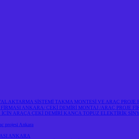
NYAL AKTARMA SİSTEMİ TAKMA MONTESİ VE ARAÇ PROJE
OJE FİRMASI ANKARA/ ÇEKİ DEMİRİ MONTAJ /ARAÇ PROJE 
İN ARAÇA ÇEKİ DEMİRİ KANCA TOPUZ ELEKTİRİK SİNY
projesi Ankara
MASI ANKARA