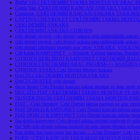
BMW 116 ÇEKİ DEMİRİ TAKMA MONTAJI VE ARAÇ 
Camlı Van -ÇEKİ DEMİRİ KANCASI ANKARA TAKILM
Camlıvan -ÇEKİ DEMİRİ KANCASI ANKARA TAKILM
CAPTİVA CHEVROLET ÇEKİ DEMİRİ TAKMA MONTAJ
ÇEKİ DEMİRİ ANKARA
ÇEKİ DEMİRİ ANKARA CITROEN
çeki demiri projesi. çeki demiri ankara usta mühendislik ankara
çeki demiri projesi. çeki demiri ankara usta mühendislik anka
çeki demiri takılması montajı araç proje ANKAR
Çift kabin KAMYONET ⇔Römork /Çekme karavan /Sandal/Kayık
CITROEN BERLİNGO KAMYONET ÇEKİ DEMİR BAGLA
CİTROEN ÇEKİ DEMİRİ ARAÇ PROJESİ+++ AŞAĞID
CITROEN XSARA Çeki Demiri Montaj Ankara
DACİA ÇEKİ DEMİRİ MONTAJI ANKARA
DACIA DUSTER çeki demiri
dacıa duster Çeki Demiri kancası takma montajı ve araç pro
DUCATO FİAT ÇEKİ DEMİRİ TAKMA MONTAJI VE A
DUSTER DACİA ÇEKİ DEMİRİ TAKMA MONTESİ A
FIAT – Çeki Demiri↵ Çeki Demiri takma montajı ve araç pro
FIAT DOBLO KAMYONET Çeki Demiri kancası takma montaj
FIAT DOBLO KAMYONET Çeki Demiri kancası takma montajı
fiat-doblo-kamyonet-Ceki-demiri-takma-montaj-maliyeti-fiyatlar
fıat 500 çeki-demiri-takma-montaji-ve-arac-proje-firmasi-ankar
Fıat doblo fıat egea cross fıat ducato ….Çeki Demiri↵ Çeki Demi
FORD ~ÇEKİ KANCASI TAKILMASI MONTAJI ANKA