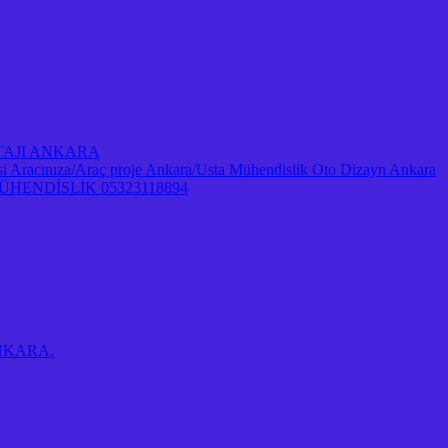
NTAJI ANKARA
Aracınıza/Araç proje Ankara/Usta Mühendislik Oto Dizayn Ankara
ENDİSLİK 05323118894
 ANKARA.