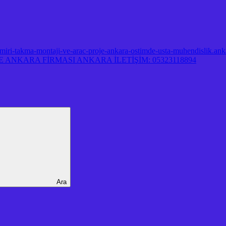
miri-takma-montaji-ve-arac-proje-ankara-ostimde-usta-muhendislik.ank
ANKARA FİRMASI ANKARA İLETİŞİM: 05323118894
Ara