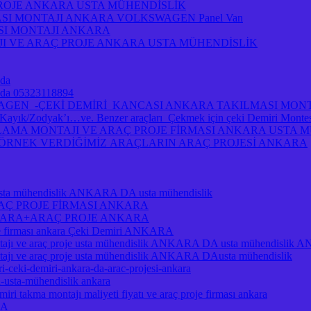
PROJE ANKARA USTA MÜHENDİSLİK
ASI MONTAJI ANKARA VOLKSWAGEN Panel Van
ASI MONTAJI ANKARA
I VE ARAÇ PROJE ANKARA USTA MÜHENDİSLİK
 da
ra da 05323118894
A VOLKSWAGEN -ÇEKİ DEMİRİ KANCASI ANKARA TAKILMASI MO
/Zodyak’ı…ve. Benzer araçları Çekmek için çeki Demiri Montesi 
MA MONTAJI VE ARAÇ PROJE FİRMASI ANKARA USTA MÜH
A ÖRNEK VERDİĞİMİZ ARAÇLARIN ARAÇ PROJESİ ANKARA
je usta mühendislik ANKARA DA usta mühendislik
RAÇ PROJE FİRMASI ANKARA
NKARA+ARAÇ PROJE ANKARA
je firması ankara Çeki Demiri ANKARA
ı ve araç proje usta mühendislik ANKARA DA usta mühendislik
 ve araç proje usta mühendislik ANKARA DAusta mühendislik
i-ceki-demiri-ankara-da-arac-projesi-ankara
a-usta-mühendislik ankara
ri takma montajı maliyeti fiyatı ve araç proje firması ankara
RA