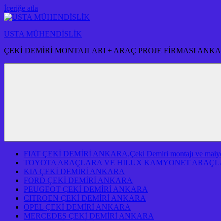
İçeriğe atla
USTA MÜHENDİSLİK
ÇEKİ DEMİRİ MONTAJLARI + ARAÇ PROJE FİRMASI ANK
FIAT ÇEKİ DEMİRİ ANKARA,Çeki Demiri montajı ve maiyeti f
TOYOTA ARAÇLARA VE HILUX KAMYONET ARAÇLA
KIA ÇEKİ DEMİRİ ANKARA
FORD ÇEKİ DEMİRİ ANKARA
PEUGEOT ÇEKİ DEMİRİ ANKARA
CITROEN ÇEKİ DEMİRİ ANKARA
OPEL ÇEKİ DEMİRİ ANKARA
MERCEDES ÇEKİ DEMİRİ ANKARA