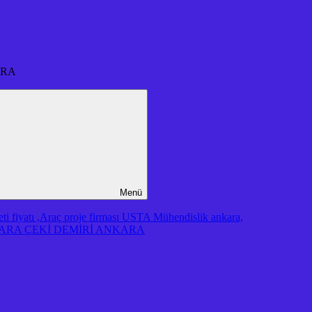
ARA
Menü
iyatı ,Araç proje firması USTA Mühendislik ankara,
RA ÇEKİ DEMİRİ ANKARA