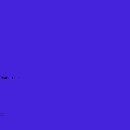
tları ile .
ir.