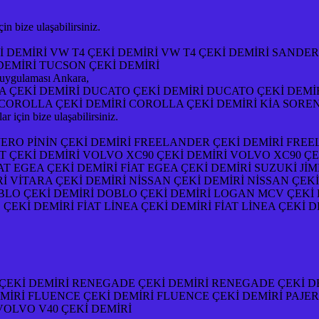
bize ulaşabilirsiniz.
İ DEMİRİ VW T4 ÇEKİ DEMİRİ VW T4 ÇEKİ DEMİRİ SANDE
DEMİRİ TUCSON ÇEKİ DEMİRİ
uygulaması Ankara,
ÇEKİ DEMİRİ DUCATO ÇEKİ DEMİRİ DUCATO ÇEKİ DEMİRİ
 COROLLA ÇEKİ DEMİRİ COROLLA ÇEKİ DEMİRİ KİA SORE
çin bize ulaşabilirsiniz.
AJERO PİNİN ÇEKİ DEMİRİ FREELANDER ÇEKİ DEMİRİ FREE
 ÇEKİ DEMİRİ VOLVO XC90 ÇEKİ DEMİRİ VOLVO XC90 ÇEKİ
AT EGEA ÇEKİ DEMİRİ FİAT EGEA ÇEKİ DEMİRİ SUZUKİ Jİ
İ VİTARA ÇEKİ DEMİRİ NİSSAN ÇEKİ DEMİRİ NİSSAN ÇEKİ
LO ÇEKİ DEMİRİ DOBLO ÇEKİ DEMİRİ LOGAN MCV ÇEKİ 
ÇEKİ DEMİRİ FİAT LİNEA ÇEKİ DEMİRİ FİAT LİNEA ÇEKİ
ÇEKİ DEMİRİ RENEGADE ÇEKİ DEMİRİ RENEGADE ÇEKİ DE
EMİRİ FLUENCE ÇEKİ DEMİRİ FLUENCE ÇEKİ DEMİRİ PAJE
VOLVO V40 ÇEKİ DEMİRİ