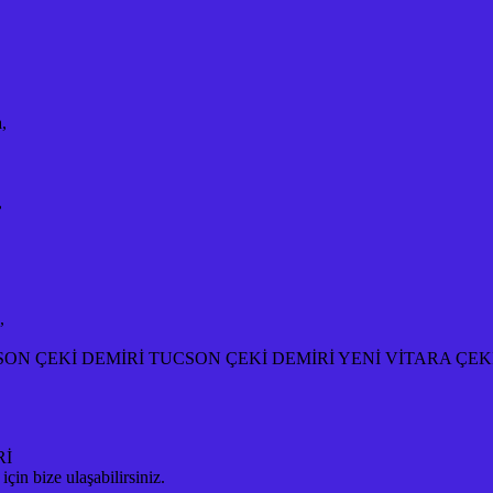
,
,
,
ON ÇEKİ DEMİRİ TUCSON ÇEKİ DEMİRİ YENİ VİTARA ÇEKİ
Rİ
n bize ulaşabilirsiniz.