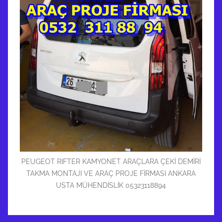
PEUGEOT RIFTER KAMYONET ARAÇLARA ÇEKİ DEMİRİ
TAKMA MONTAJI VE ARAÇ PROJE FİRMASI ANKARA
USTA MÜHENDİSLİK 05323118894