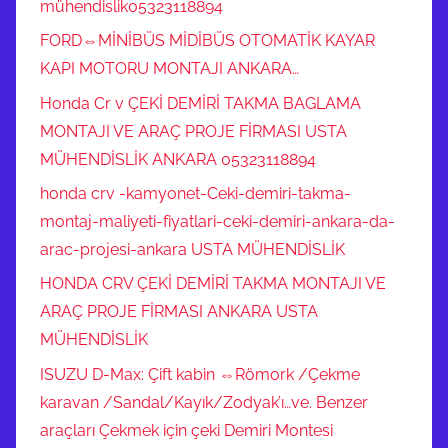
mühendislik05323118894
FORD⇔MİNİBÜS MİDİBÜS OTOMATİK KAYAR
KAPI MOTORU MONTAJI ANKARA…
Honda Cr v ÇEKİ DEMİRİ TAKMA BAGLAMA
MONTAJI VE ARAÇ PROJE FİRMASI USTA
MÜHENDİSLİK ANKARA 05323118894
honda crv -kamyonet-Ceki-demiri-takma-
montaj-maliyeti-fiyatlari-ceki-demiri-ankara-da-
arac-projesi-ankara USTA MÜHENDİSLİK
HONDA CRV ÇEKİ DEMİRİ TAKMA MONTAJI VE
ARAÇ PROJE FİRMASI ANKARA USTA
MÜHENDİSLİK
ISUZU D-Max: Çift kabin ⇔Römork /Çekme
karavan /Sandal/Kayık/Zodyak’ı…ve. Benzer
araçları Çekmek için çeki Demiri Montesi