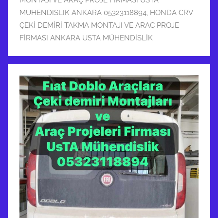
MONTAJI VE ARAÇ PROJE FİRMASI USTA
MÜHENDİSLİK ANKARA 05323118894
,
HONDA CRV
ÇEKİ DEMİRİ TAKMA MONTAJI VE ARAÇ PROJE
FİRMASI ANKARA USTA MÜHENDİSLİK