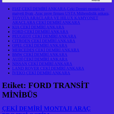
FIAT ÇEKİ DEMİRİ ANKARA,Çeki Demiri montajı ve
maiyeti fiyatı ,Araç proje firması USTA Mühendislik ankara,
TOYOTA ARAÇLARA VE HILUX KAMYONET
ARAÇLARA ÇEKİ DEMİRİ ANKARA
KIA ÇEKİ DEMİRİ ANKARA
FORD ÇEKİ DEMİRİ ANKARA
PEUGEOT ÇEKİ DEMİRİ ANKARA
CITROEN ÇEKİ DEMİRİ ANKARA
OPEL ÇEKİ DEMİRİ ANKARA
MERCEDES ÇEKİ DEMİRİ ANKARA
BMW ÇEKİ DEMİRİ ANKARA
AUDİ ÇEKİ DEMİRİ ANKARA
NISSAN ÇEKİ DEMİRİ ANKARA
LAND ROVER ÇEKİ DEMİRİ ANKARA
İVEKO ÇEKİ DEMİRİ ANKARA
Etiket:
FORD TRANSİT
MİNİBÜS
ÇEKİ DEMİRİ MONTAJI ARAÇ