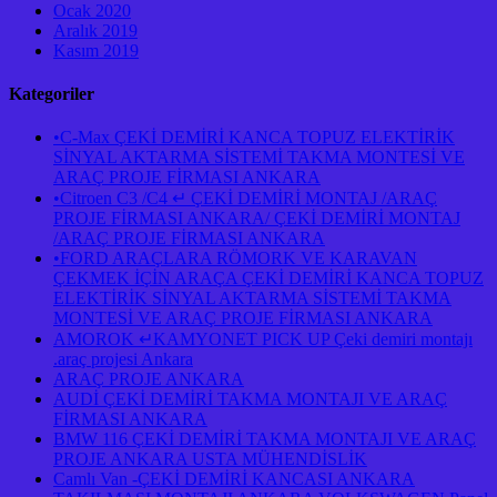
Ocak 2020
Aralık 2019
Kasım 2019
Kategoriler
•C-Max ÇEKİ DEMİRİ KANCA TOPUZ ELEKTİRİK
SİNYAL AKTARMA SİSTEMİ TAKMA MONTESİ VE
ARAÇ PROJE FİRMASI ANKARA
•Citroen C3 /C4 ↵ ÇEKİ DEMİRİ MONTAJ /ARAÇ
PROJE FİRMASI ANKARA/ ÇEKİ DEMİRİ MONTAJ
/ARAÇ PROJE FİRMASI ANKARA
•FORD ARAÇLARA RÖMORK VE KARAVAN
ÇEKMEK İÇİN ARAÇA ÇEKİ DEMİRİ KANCA TOPUZ
ELEKTİRİK SİNYAL AKTARMA SİSTEMİ TAKMA
MONTESİ VE ARAÇ PROJE FİRMASI ANKARA
AMOROK ↵KAMYONET PICK UP Çeki demiri montajı
.araç projesi Ankara
ARAÇ PROJE ANKARA
AUDİ ÇEKİ DEMİRİ TAKMA MONTAJI VE ARAÇ
FİRMASI ANKARA
BMW 116 ÇEKİ DEMİRİ TAKMA MONTAJI VE ARAÇ
PROJE ANKARA USTA MÜHENDİSLİK
Camlı Van -ÇEKİ DEMİRİ KANCASI ANKARA