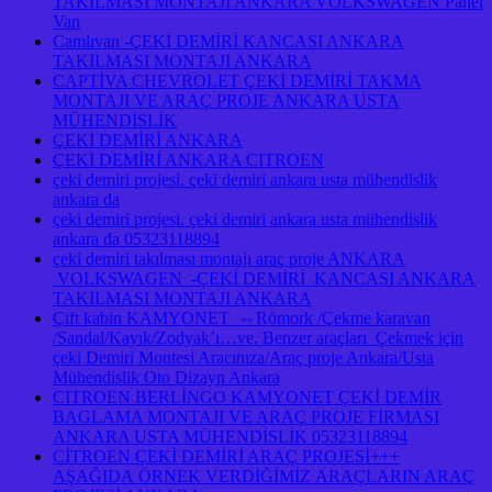
TAKILMASI MONTAJI ANKARA VOLKSWAGEN Panel
Van
Camlıvan -ÇEKİ DEMİRİ KANCASI ANKARA
TAKILMASI MONTAJI ANKARA
CAPTİVA CHEVROLET ÇEKİ DEMİRİ TAKMA
MONTAJI VE ARAÇ PROJE ANKARA USTA
MÜHENDİSLİK
ÇEKİ DEMİRİ ANKARA
ÇEKİ DEMİRİ ANKARA CITROEN
çeki demiri projesi. çeki demiri ankara usta mühendislik
ankara da
çeki demiri projesi. çeki demiri ankara usta mühendislik
ankara da 05323118894
çeki demiri takılması montajı araç proje ANKARA
VOLKSWAGEN -ÇEKİ DEMİRİ KANCASI ANKARA
TAKILMASI MONTAJI ANKARA
Çift kabin KAMYONET ⇔Römork /Çekme karavan
/Sandal/Kayık/Zodyak’ı…ve. Benzer araçları Çekmek için
çeki Demiri Montesi Aracınıza/Araç proje Ankara/Usta
Mühendislik Oto Dizayn Ankara
CITROEN BERLİNGO KAMYONET ÇEKİ DEMİR
BAGLAMA MONTAJI VE ARAÇ PROJE FİRMASI
ANKARA USTA MÜHENDİSLİK 05323118894
CİTROEN ÇEKİ DEMİRİ ARAÇ PROJESİ+++
AŞAĞIDA ÖRNEK VERDİĞİMİZ ARAÇLARIN ARAÇ