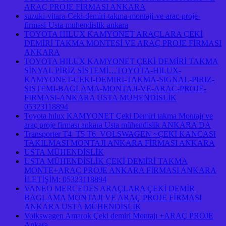
ARAÇ PROJE FİRMASI ANKARA
suzuki-vitara-Ceki-demiri-takma-montaji-ve-arac-proje-
firmasi-Usta-muhendislik-ankara
TOYOTA HILUX KAMYONET ARAÇLARA ÇEKİ
DEMİRİ TAKMA MONTESİ VE ARAÇ PROJE FİRMASI
ANKARA
TOYOTA HILUX KAMYONET ÇEKİ DEMİRİ TAKMA
SİNYAL PİRİZ SİSTEMİ…TOYOTA-HILUX-
KAMYONET-CEKI-DEMIRI-TAKMA-SIGNAL-PIRIZ-
SISTEMI-BAGLAMA-MONTAJI-VE-ARAC-PROJE-
FİRMASI-ANKARA USTA MÜHENDİSLİK
05323118894
Toyota hılux KAMYONET Çeki Demiri takma Montajı ve
araç proje firması ankara Usta mühendislik ANKARA DA
Transporter T4 T5 T6 VOLSWAGEN ~ÇEKİ KANCASI
TAKILMASI MONTAJI ANKARA FİRMASI ANKARA
USTA MÜHENDİSLİK
USTA MÜHENDİSLİK ÇEKİ DEMİRİ TAKMA
MONTE+ARAÇ PROJE ANKARA FİRMASI ANKARA
İLETİŞİM: 05323118894
VANEO MERCEDES ARAÇLARA ÇEKİ DEMİR
BAGLAMA MONTAJI VE ARAÇ PROJE FİRMASI
ANKARA USTA MÜHENDİSLİK
Volkswagen Amarok Çeki demiri Montajı +ARAÇ PROJE
Ankara