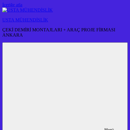
İçeriğe atla
USTA MÜHENDİSLİK
ÇEKİ DEMİRİ MONTAJLARI + ARAÇ PROJE FİRMASI
ANKARA
Menü