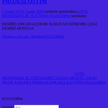
PROJESİ OSTİM
1 Aralık 2019
1 Aralık 2019
tarihinde gönderilmiş
USTA
MÜHENDİSLİK: İLETİŞİM: 05323118894
tarafından
DEMİRİ ANKARA/ÇEKME KARAVAN RÖMORK ÇEKİ
DEMİRİ MONTAJI
Okumaya devam+ iletişim:05323118894
USTA
MÜHENDİSLİK ÇEKİ DEMİRİ TAKMA MONTE+ARAÇ
PROJE ANKARA FİRMASI ANKARA İLETİŞİM: 05323118894
05323118894
Arama: