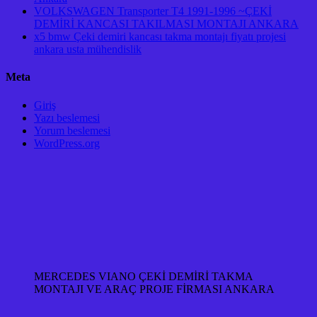
VOLKSWAGEN Transporter T4 1991-1996 ~ÇEKİ
DEMİRİ KANCASI TAKILMASI MONTAJI ANKARA
x5 bmw Çeki demiri kancası takma montajı fiyatı projesi
ankara usta mühendislik
Meta
Giriş
Yazı beslemesi
Yorum beslemesi
WordPress.org
MERCEDES VIANO ÇEKİ DEMİRİ TAKMA
MONTAJI VE ARAÇ PROJE FİRMASI ANKARA