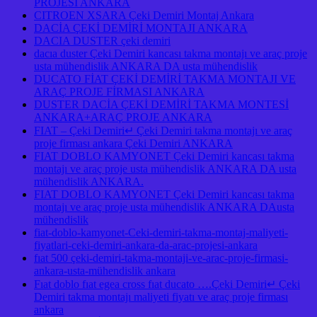
PROJESİ ANKARA
CITROEN XSARA Çeki Demiri Montaj Ankara
DACİA ÇEKİ DEMİRİ MONTAJI ANKARA
DACIA DUSTER çeki demiri
dacıa duster Çeki Demiri kancası takma montajı ve araç proje
usta mühendislik ANKARA DA usta mühendislik
DUCATO FİAT ÇEKİ DEMİRİ TAKMA MONTAJI VE
ARAÇ PROJE FİRMASI ANKARA
DUSTER DACİA ÇEKİ DEMİRİ TAKMA MONTESİ
ANKARA+ARAÇ PROJE ANKARA
FIAT – Çeki Demiri↵ Çeki Demiri takma montajı ve araç
proje firması ankara Çeki Demiri ANKARA
FIAT DOBLO KAMYONET Çeki Demiri kancası takma
montajı ve araç proje usta mühendislik ANKARA DA usta
mühendislik ANKARA.
FIAT DOBLO KAMYONET Çeki Demiri kancası takma
montajı ve araç proje usta mühendislik ANKARA DAusta
mühendislik
fiat-doblo-kamyonet-Ceki-demiri-takma-montaj-maliyeti-
fiyatlari-ceki-demiri-ankara-da-arac-projesi-ankara
fıat 500 çeki-demiri-takma-montaji-ve-arac-proje-firmasi-
ankara-usta-mühendislik ankara
Fıat doblo fıat egea cross fıat ducato ….Çeki Demiri↵ Çeki
Demiri takma montajı maliyeti fiyatı ve araç proje firması
ankara