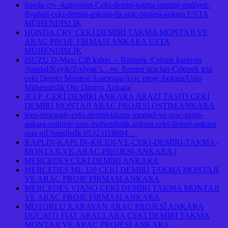
honda crv -kamyonet-Ceki-demiri-takma-montaj-maliyeti-
fiyatlari-ceki-demiri-ankara-da-arac-projesi-ankara USTA
MÜHENDİSLİK
HONDA CRV ÇEKİ DEMİRİ TAKMA MONTAJI VE
ARAÇ PROJE FİRMASI ANKARA USTA
MÜHENDİSLİK
ISUZU D-Max: Çift kabin ⇔Römork /Çekme karavan
/Sandal/Kayık/Zodyak’ı…ve. Benzer araçları Çekmek için
çeki Demiri Montesi Aracınıza/Araç proje Ankara/Usta
Mühendislik Oto Dizayn Ankara/
JEEP ÇEKİ DEMİRİ ANKARA ARAZİ TAŞITI ÇEKİ
DEMİRİ MONTAJI ARAÇ PROJESİ OSTİM ANKARA
jeep-renegade-ceki-demiri-takma-montaji-ve-arac-proje-
ankara-ostimde-usta-muhendislik.ankara.ceki-demiri-ankara
usta mÜhendİslİk 05323118894 …
KAPLIN-KAPLIN-KILIDI-VE-CEKI-DEMIRI-TAKMA-
MONTAJI-VE-ARAC-PROJESI-ANKARA.j
MERCEDES ÇEKİ DEMİRİ ANKARA
MERCEDES ML 320 ÇEKİ DEMİRİ TAKMA MONTAJI
VE ARAÇ PROJE FİRMASI ANKARA
MERCEDES VIANO ÇEKİ DEMİRİ TAKMA MONTAJI
VE ARAÇ PROJE FİRMASI ANKARA
MOTORLU KARAVAN ARAÇ PROJESİ ANKARA
DUCATO FIAT ARAÇLARA ÇEKİ DEMİRİ TAKMA
MONTAJI VE ARAÇ PROJESİ ANKARA